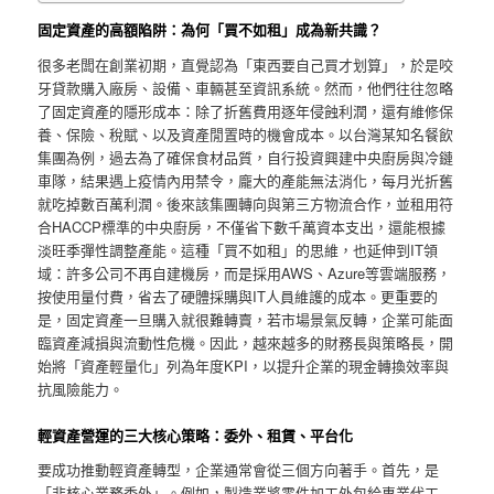
固定資產的高額陷阱：為何「買不如租」成為新共識？
很多老闆在創業初期，直覺認為「東西要自己買才划算」，於是咬
牙貸款購入廠房、設備、車輛甚至資訊系統。然而，他們往往忽略
了固定資產的隱形成本：除了折舊費用逐年侵蝕利潤，還有維修保
養、保險、稅賦、以及資產閒置時的機會成本。以台灣某知名餐飲
集團為例，過去為了確保食材品質，自行投資興建中央廚房與冷鏈
車隊，結果遇上疫情內用禁令，龐大的產能無法消化，每月光折舊
就吃掉數百萬利潤。後來該集團轉向與第三方物流合作，並租用符
合HACCP標準的中央廚房，不僅省下數千萬資本支出，還能根據
淡旺季彈性調整產能。這種「買不如租」的思維，也延伸到IT領
域：許多公司不再自建機房，而是採用AWS、Azure等雲端服務，
按使用量付費，省去了硬體採購與IT人員維護的成本。更重要的
是，固定資產一旦購入就很難轉賣，若市場景氣反轉，企業可能面
臨資產減損與流動性危機。因此，越來越多的財務長與策略長，開
始將「資產輕量化」列為年度KPI，以提升企業的現金轉換效率與
抗風險能力。
輕資產營運的三大核心策略：委外、租賃、平台化
要成功推動輕資產轉型，企業通常會從三個方向著手。首先，是
「非核心業務委外」。例如，製造業將零件加工外包給專業代工