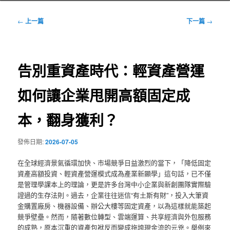
文
←
上一篇
下一篇
→
章
導
覽
告別重資產時代：輕資產營運
如何讓企業甩開高額固定成
本，翻身獲利？
發佈日期:
2026-07-05
在全球經濟景氣循環加快、市場競爭日益激烈的當下，「降低固定
資產高額投資、輕資產營運模式成為產業新顯學」這句話，已不僅
是管理學課本上的理論，更是許多台灣中小企業與新創團隊實際驗
證過的生存法則。過去，企業往往迷信“有土斯有財”，投入大筆資
金購置廠房、機器設備、辦公大樓等固定資產，以為這樣就能築起
競爭壁壘。然而，隨著數位轉型、雲端運算、共享經濟與外包服務
的成熟，原本沉重的資產包袱反而變成拖垮現金流的元兇。舉例來