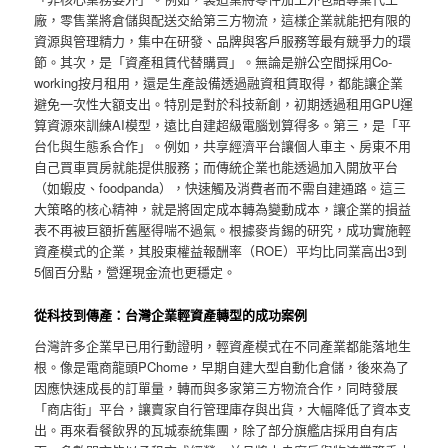
廠，零售業將倉儲與配送交給第三方物流，這樣企業就能把有限的
資源與管理精力，集中在研發、品牌與客戶服務等最有競爭力的環
節。其次，是「資產租賃代替購買」。無論是辦公空間採用Co-
working按月租用，還是生產設備透過融資租賃取得，都能讓企業
避免一次性大額支出。特別是對於科技新創，初期透過租用GPU運
算資源來訓練AI模型，遠比自建超級電腦划算得多。第三，是「平
台化與生態系合作」。例如，共享經濟平台讓個人車主、房東不用
自己買車買房就能提供服務；而傳統企業也能透過加入開放平台
（如蝦皮、foodpanda），快速觸及消費者而不需自建通路。這三
大策略的核心精神，就是將固定成本轉為變動成本，讓企業的損益
表不再被巨額折舊壓得喘不過氣。根據麥肯錫的研究，成功實施輕
資產模式的企業，其股東權益報酬率（ROE）平均比同業高出3到
5個百分點，營運現金流也更穩定。
從科技到傳產：台灣企業輕資產轉型的成功案例
台灣許多企業早已用行動證明，輕資產模式在不同產業都能落地生
根。像是電商龍頭PChome，早期自建大型自動化倉儲，後來為了
因應快速成長的訂單量，轉而與多家第三方物流合作，同時發展
「商店街」平台，讓賣家自行管理庫存與出貨，大幅降低了資本支
出。再來看餐飲界的瓦城泰統集團，除了部分旗艦店採用自有店