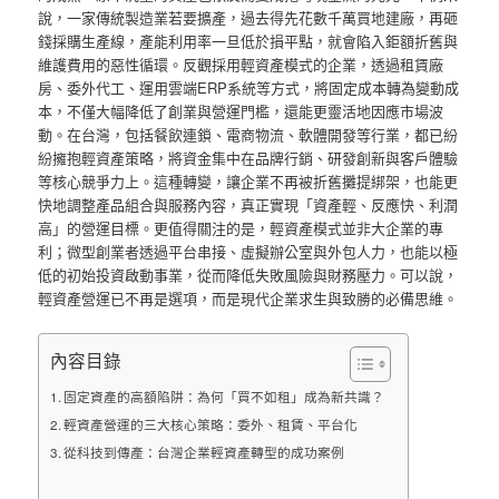
說，一家傳統製造業若要擴產，過去得先花數千萬買地建廠，再砸
錢採購生產線，產能利用率一旦低於損平點，就會陷入鉅額折舊與
維護費用的惡性循環。反觀採用輕資產模式的企業，透過租賃廠
房、委外代工、運用雲端ERP系統等方式，將固定成本轉為變動成
本，不僅大幅降低了創業與營運門檻，還能更靈活地因應市場波
動。在台灣，包括餐飲連鎖、電商物流、軟體開發等行業，都已紛
紛擁抱輕資產策略，將資金集中在品牌行銷、研發創新與客戶體驗
等核心競爭力上。這種轉變，讓企業不再被折舊攤提綁架，也能更
快地調整產品組合與服務內容，真正實現「資產輕、反應快、利潤
高」的營運目標。更值得關注的是，輕資產模式並非大企業的專
利；微型創業者透過平台串接、虛擬辦公室與外包人力，也能以極
低的初始投資啟動事業，從而降低失敗風險與財務壓力。可以說，
輕資產營運已不再是選項，而是現代企業求生與致勝的必備思維。
內容目錄
固定資產的高額陷阱：為何「買不如租」成為新共識？
輕資產營運的三大核心策略：委外、租賃、平台化
從科技到傳產：台灣企業輕資產轉型的成功案例