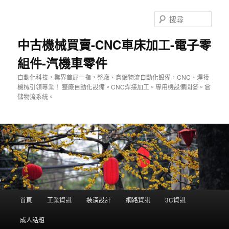
跳
至
搜
主
尋
要
中古機械買賣-CNC車床加工-電子零
內
組件-汽機車零件
容
自動化科技，業界首屈一指，整廠、倉儲物流自動化設備，CNC、焊接
機械引領專業！ 整廠自動化設備。CNC焊接加工。專用機設備開發。倉
儲物流系統。
主
首頁
工業資訊
裝潢設計
網路資訊
3C資訊
要
選
成人話題
單