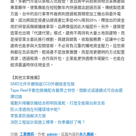
面，多數門市皆以承租方式經營，並且將中央廚房與物流業務委由
專業夥伴，使集團能在短短數年內快速展店超過百家。傳統製造業
方面，台中的自行車零件廠商則透過租賃精密加工機台與委外電
鍍，成功將固定資產佔總資產比率從45%降到25%，釋放出的資金
用於研發高階碳纖維車架，品牌價值因此大幅提升。另外，建築營
造業也出現「代建代管」模式，建商不再持有大量土地與建物，而
是接受業主委託進行規劃、興建與銷售，收取服務費，這讓中小型
建商也能參與大型開發案，不必背負沉重的購地資金壓力。這些案
例都在告訴我們，輕資產不是放棄實體，而是用更聰明的方式配置
資源；透過租賃、合作與外包，企業能更快適應市場變化，也能在
經濟震盪時保住現金流。
【其他文章推薦】
SMD元件外觀瑕疵
CCD外觀檢查包裝
Tape Reel手動包裝機
配合載帶之特性，間斷式或連續式可自由選
擇切換
電動升降曬衣機
結合照明與風乾，打造全能陽台新生態
防火漆
適用在何種環境中呢?
零售業
防損解決方案
消防工程
設計與施工標準，你準備好了嗎？
分類:
工業資訊
，作者:
admin
。這篇內容的
永久連結
。