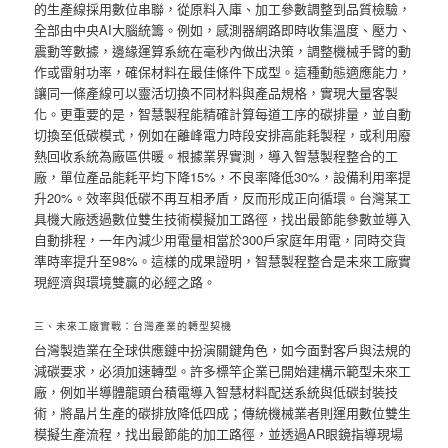
的生產線採用數位串聯，從原料入庫、加工參數調整到品質檢驗，
全部由中央AI大腦統籌。例如，感測器網路即時收集溫度、壓力、
震動等數據，邊緣運算系統在毫秒內做出決策，調整機械手臂的動
作或雷射功率，確保材料在最佳條件下成型。這種動態適應能力，
讓同一條產線可以靈活切換不同材料與產品規格，實現大量客製
化。更重要的是，智慧製程能精確計算每道工序的碳排量，並自動
切換至低碳模式，例如在離峰電力時段安排高能耗製程，或利用廢
熱回收系統為廠區供暖。根據業界實測，導入智慧製程整合的工
廠，單位產品能耗平均下降15%，不良率降低30%，設備利用率提
升20%。效率與低碳不再互相矛盾，反而形成正向循環。台灣某工
具機大廠透過數位雙生技術模擬加工路徑，找出最節能參數並導入
自動排程，一年內減少用電量相當於300戶家庭年用電，同時交貨
準時率提升至98%。這樣的成果證明，智慧製程整合是未來工廠實
現經濟與環境雙贏的必經之路。
三、未來工廠實戰：台灣產業的轉型契機
台灣製造業在全球供應鏈中扮演關鍵角色，如今面對客戶與法規的
減碳要求，必須加速轉型。許多標竿企業已開始建構示範型未來工
廠，例如半導體龍頭台積電導入智慧材料配送系統與低碳封裝技
術，將晶片生產的碳排放降低四成；傳統機械業者則運用數位雙生
模擬生產流程，找出最節能的加工路徑，並透過AR眼鏡指導現場