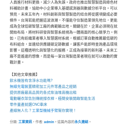
人員進行材料更換，減少人為失誤。政府也推出智慧製造與綠色材
料補助計畫，協助中小企業導入基礎感測器與數據分析平台。可以
預見，未來五年內，材料創新與智慧製造的結合將從選項變成必要
條件。台灣若能把握這波浪潮，不僅能守住製造業領先地位，更能
成為全球低碳智慧工廠的典範輸出地。關鍵在於，企業必須現在就
開始布局，將材料研發與智慧系統視為一體兩面的核心競爭力。例
如，已有紡織業者導入智慧選材系統，根據訂單自動推薦最低碳的
布料組合，並連結供應鏈碳足跡數據，讓客戶能即時查詢產品環境
影響。這種透明化與智慧化的服務，正成為接單的新利基。未來工
廠不是遙遠的想像，而是每一家台灣製造業者現在就可以啟動的實
戰計畫。
【其他文章推薦】
飲水機
皆有含淨水功能嗎?
無線充電裝
置
精密加工元件等產品之經銷
提供原廠最高品質的各式柴油
堆高機
出租
電動曬衣架
告別傳統撐衣桿，極簡安裝開啟智能生活
零件量產就選
CNC車床
產線無人化？
工業型機械手臂
幫你實現！
分類:
工業資訊
，作者:
admin
。這篇內容的
永久連結
。