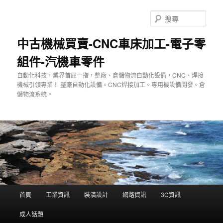
跳
至
搜
主
尋
要
中古機械買賣-CNC車床加工-電子零
內
組件-汽機車零件
容
自動化科技，業界首屈一指，整廠、倉儲物流自動化設備，CNC、焊接
機械引領專業！ 整廠自動化設備。CNC焊接加工。專用機設備開發。倉
儲物流系統。
主
首頁
工業資訊
裝潢設計
網路資訊
3C資訊
要
選
成人話題
單