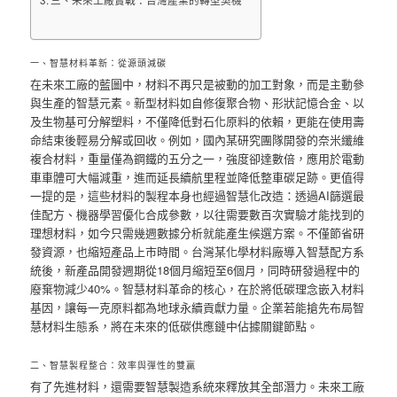
三、未來工廠實戰：台灣產業的轉型契機
一、智慧材料革新：從源頭減碳
在未來工廠的藍圖中，材料不再只是被動的加工對象，而是主動參
與生產的智慧元素。新型材料如自修復聚合物、形狀記憶合金、以
及生物基可分解塑料，不僅降低對石化原料的依賴，更能在使用壽
命結束後輕易分解或回收。例如，國內某研究團隊開發的奈米纖維
複合材料，重量僅為鋼鐵的五分之一，強度卻達數倍，應用於電動
車車體可大幅減重，進而延長續航里程並降低整車碳足跡。更值得
一提的是，這些材料的製程本身也經過智慧化改造：透過AI篩選最
佳配方、機器學習優化合成參數，以往需要數百次實驗才能找到的
理想材料，如今只需幾週數據分析就能產生候選方案。不僅節省研
發資源，也縮短產品上市時間。台灣某化學材料廠導入智慧配方系
統後，新產品開發週期從18個月縮短至6個月，同時研發過程中的
廢棄物減少40%。智慧材料革命的核心，在於將低碳理念嵌入材料
基因，讓每一克原料都為地球永續貢獻力量。企業若能搶先布局智
慧材料生態系，將在未來的低碳供應鏈中佔據關鍵節點。
二、智慧製程整合：效率與彈性的雙贏
有了先進材料，還需要智慧製造系統來釋放其全部潛力。未來工廠