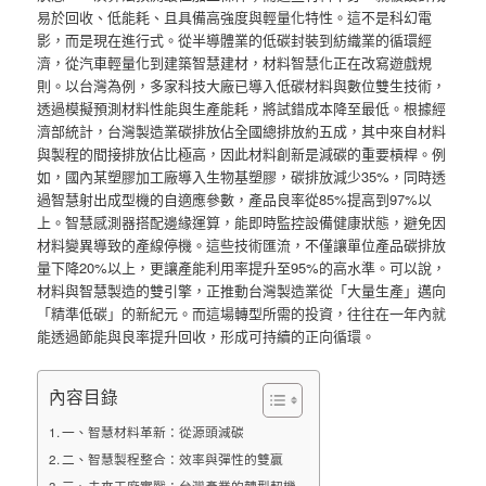
易於回收、低能耗、且具備高強度與輕量化特性。這不是科幻電
影，而是現在進行式。從半導體業的低碳封裝到紡織業的循環經
濟，從汽車輕量化到建築智慧建材，材料智慧化正在改寫遊戲規
則。以台灣為例，多家科技大廠已導入低碳材料與數位雙生技術，
透過模擬預測材料性能與生產能耗，將試錯成本降至最低。根據經
濟部統計，台灣製造業碳排放佔全國總排放約五成，其中來自材料
與製程的間接排放佔比極高，因此材料創新是減碳的重要槓桿。例
如，國內某塑膠加工廠導入生物基塑膠，碳排放減少35%，同時透
過智慧射出成型機的自適應參數，產品良率從85%提高到97%以
上。智慧感測器搭配邊緣運算，能即時監控設備健康狀態，避免因
材料變異導致的產線停機。這些技術匯流，不僅讓單位產品碳排放
量下降20%以上，更讓產能利用率提升至95%的高水準。可以說，
材料與智慧製造的雙引擎，正推動台灣製造業從「大量生產」邁向
「精準低碳」的新紀元。而這場轉型所需的投資，往往在一年內就
能透過節能與良率提升回收，形成可持續的正向循環。
內容目錄
一、智慧材料革新：從源頭減碳
二、智慧製程整合：效率與彈性的雙贏