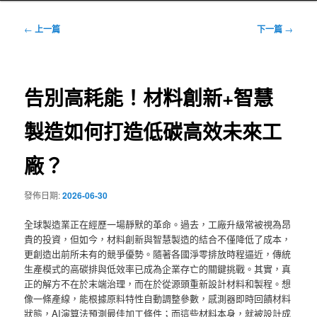
文
←
上一篇
下一篇
→
章
導
覽
告別高耗能！材料創新+智慧
製造如何打造低碳高效未來工
廠？
發佈日期:
2026-06-30
全球製造業正在經歷一場靜默的革命。過去，工廠升級常被視為昂
貴的投資，但如今，材料創新與智慧製造的結合不僅降低了成本，
更創造出前所未有的競爭優勢。隨著各國淨零排放時程逼近，傳統
生產模式的高碳排與低效率已成為企業存亡的關鍵挑戰。其實，真
正的解方不在於末端治理，而在於從源頭重新設計材料和製程。想
像一條產線，能根據原料特性自動調整參數，感測器即時回饋材料
狀態，AI演算法預測最佳加工條件；而這些材料本身，就被設計成