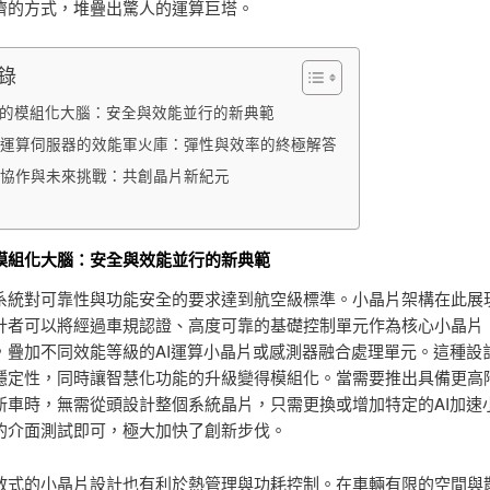
濟的方式，堆疊出驚人的運算巨塔。
錄
I的模組化大腦：安全與效能並行的新典範
運算伺服器的效能軍火庫：彈性與效率的終極解答
協作與未來挑戰：共創晶片新紀元
的模組化大腦：安全與效能並行的新典範
系統對可靠性與功能安全的要求達到航空級標準。小晶片架構在此展
計者可以將經過車規認證、高度可靠的基礎控制單元作為核心小晶片
，疊加不同效能等級的AI運算小晶片或感測器融合處理單元。這種設
穩定性，同時讓智慧化功能的升級變得模組化。當需要推出具備更高
新車時，無需從頭設計整個系統晶片，只需更換或增加特定的AI加速
的介面測試即可，極大加快了創新步伐。
散式的小晶片設計也有利於熱管理與功耗控制。在車輛有限的空間與