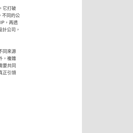
。它打破
。不同的公
IP，再透
設計公司，
不同來源
外，複雜
需要共同
真正引領