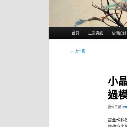
主
首頁
工業資訊
裝潢設計
要
選
單
文
←
上一篇
章
導
覽
小晶
過
發佈日期:
20
當全球科
然改寫半