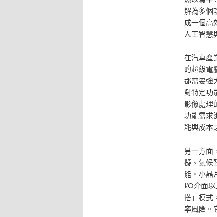
解為多個
成一個高
人工智慧
在汽車產
的超級電
都需要強
對特定功
影像處理
功能需求
耗與成本
另一方面
擬、氣候
能。小晶
I/O介
搭」模式
率風險。