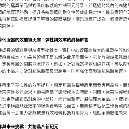
功耗的運算單元與對溫度敏感的控制單元分離，並透過封裝內的高速
精細地管理熱點，提升系統整體的耐久性與效能穩定性。這為實現全
靠自動駕駛運算提供了堅實的硬體基礎，讓汽車真正成為一個懂得思
慧夥伴。
算伺服器的效能軍火庫：彈性與效率的終極解答
性成長的資料量與AI模型複雜度，資料中心營運商最大的挑戰在於如
體擁有成本。小晶片架構正是為解決此矛盾而生。它允許雲端服務商
，定製專屬的伺服器處理器。例如，針對機器學習訓練任務，可以配
心的小晶片；針對記憶體密集型應用，則可強化高頻寬記憶體互連。
性帶來了革命性的效率提升。廠商無需為每種應用開發專用晶片，而
合來滿足多元需求，顯著降低了研發成本與時間。同時，當某個製程
只需更新該節點對應的小晶片，而非重新流片整個龐大單晶片，使技
於追求極致能源效率的綠色資料中心而言，能夠精準匹配工作負載的
味著每一瓦電力都能被更有效地轉化為有用算力，驅動永續數位未來
作與未來挑戰：共創晶片新紀元