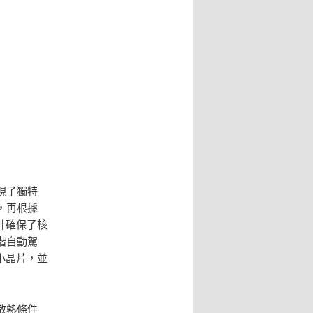
現了獨特
，再根據
計確保了核
階自動駕
小晶片，並
散熱條件