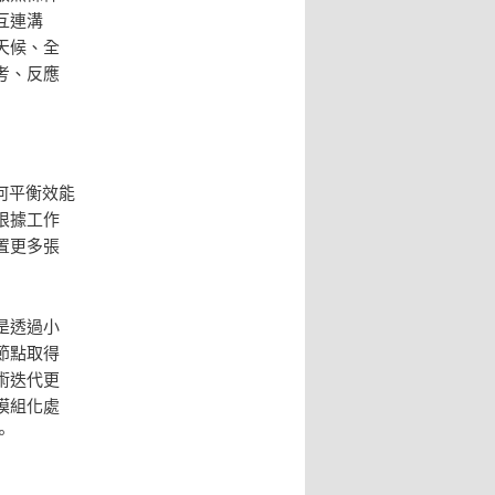
互連溝
天候、全
考、反應
何平衡效能
根據工作
置更多張
是透過小
節點取得
術迭代更
模組化處
。