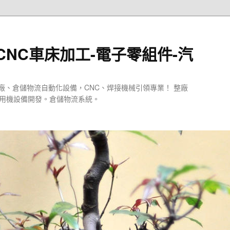
CNC車床加工-電子零組件-汽
廠、倉儲物流自動化設備，CNC、焊接機械引領專業！ 整廠
專用機設備開發。倉儲物流系統。