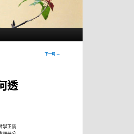
下一篇
→
何透
哲學正悄
處理器分