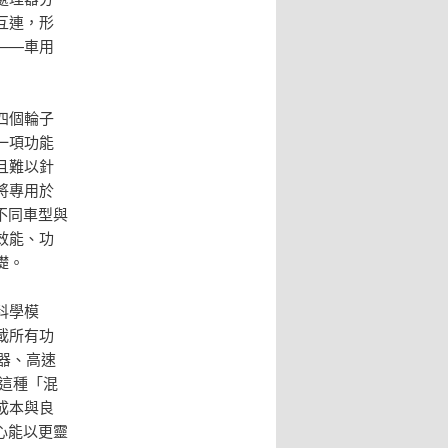
互連，形
——車用
四個輪子
一項功能
且難以針
將專用於
不同車型與
效能、功
礎。
科學模
載所有功
器、高速
。這種「混
成本與良
心能以更靈