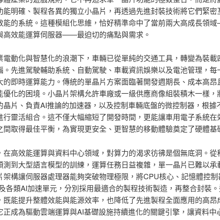
功能明確、製程各異的獨立小晶片，再透過先進封裝技術將它們緊密
效能的系統。這種模組化思維，恰好精準命中了當前兩大高成長領域
與高效能運算伺服器——最迫切的痛點與需求。
業電動化與智慧化的浪潮下，車輛已從單純的交通工具，轉變為裝載
腦。先進駕駛輔助系統、自動駕駛、車載資訊娛樂以及電池管理，每
大的即時運算能力。傳統的單晶片方案面臨著開發週期長、成本高昂
能優化的困境。小晶片架構允許車廠或一級供應商像組裝積木一樣，
的晶片、負責AI推論的加速器，以及控制車輛底盤的微控制器，根據
進行靈活組合。這不僅大幅縮短了開發時間，更能讓車用電子系統在
之間取得最佳平衡，為實現更安全、更智慧的移動體驗奠定了硬體基
，在高效能運算與資料中心領域，對算力的渴求彷彿是個無底洞。從
預測到大型語言模型的訓練，運算任務日益複雜，單一晶片已難以承
片架構讓伺服器處理器能夠突破物理極限，將CPU核心、記憶體控制
面以及各類AI加速單元，分別採用最適合的製程技術製造，再整合封裝
，既能提升整體效能與能源效率，也降低了先進製程全面應用的高昂
它正成為驅動雲端運算與AI基礎設施持續進化的關鍵引擎，讓資料中