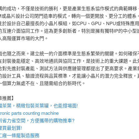
構的成功，不僅是技術的勝利，更是產業生態系協作模式的典範轉移
DM或晶片設計公司閉門造車的模式，轉向一個更開放、更分工的體系
注於設計自己最擅長的小晶片模組，如CPU、GPU、NPU或特殊應用
的互連介面協同工作。這為更多創新者，特別是擁有獨特IP的中小型
入高階運算市場的大門。
戰也隨之而來。建立統一的介面標準是生態系繁榮的關鍵。如何確保
在封裝後能穩定、高效地通訊與協同工作，是技術上的重大課題。此
合對先進封裝產能、測試方法與供應鏈管理都提出了更高要求。產業
的設計工具、驗證流程與品質標準，才能讓小晶片的潛力完全釋放，
一個算力無處不在、且隨需組合的新時代。
章推薦】
檔茶葉，精緻包裝
茶葉罐
，也能撐場面!
ronic parts counting machine
到省力省空間，方便攜帶的
購物推車
?
裡買最划算!
工廠
一條龍製造服務