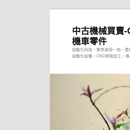
跳
至
主
中古機械買賣-
要
機車零件
內
容
自動化科技，業界首屈一指，整
自動化設備。CNC焊接加工。