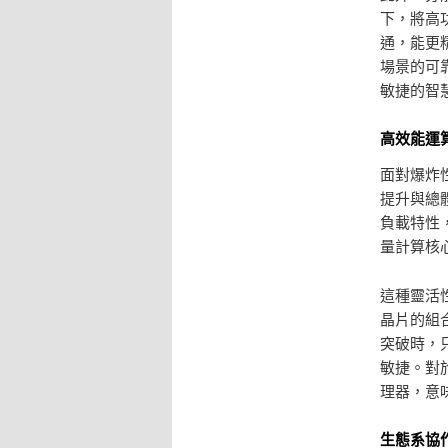
下，將高
通，能更
場景的可
敏捷的智
高效能運
面對爆炸
提升與總
負載特性
量計算核
這種靈活
晶片的組
突破時，
敏捷。對
理器，意
生態系協