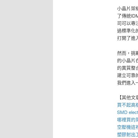
小晶片架
了傳統I
司可以專
過標準化
打開了進
然而，挑
的小晶片
的異質整
建立可靠
我們進入
【其他文
買不起高
SMD elect
哪裡買的
空壓機
這
塑膠射出