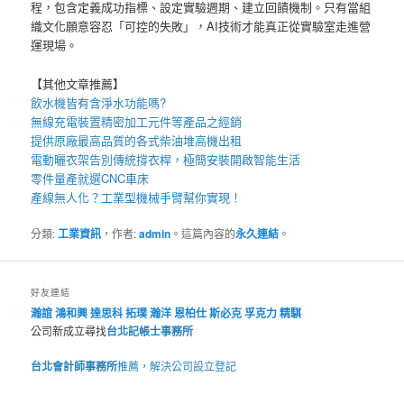
程，包含定義成功指標、設定實驗週期、建立回饋機制。只有當組
織文化願意容忍「可控的失敗」，AI技術才能真正從實驗室走進營
運現場。
【其他文章推薦】
飲水機
皆有含淨水功能嗎?
無線充電裝
置
精密加工元件等產品之經銷
提供原廠最高品質的各式柴油
堆高機
出租
電動曬衣架
告別傳統撐衣桿，極簡安裝開啟智能生活
零件量產就選
CNC車床
產線無人化？
工業型機械手臂
幫你實現！
分類:
工業資訊
，作者:
admin
。這篇內容的
永久連結
。
好友連結
瀚誼
鴻和興
達思科
拓璞
瀚洋
恩柏仕
斯必克
孚克力
精騏
公司新成立尋找
台北記帳士事務所
台北會計師事務所
推薦，解決公司設立登記