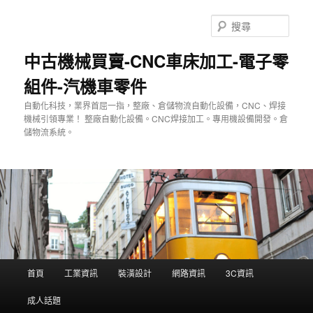
跳
至
搜
主
尋
要
中古機械買賣-CNC車床加工-電子零
內
組件-汽機車零件
容
自動化科技，業界首屈一指，整廠、倉儲物流自動化設備，CNC、焊接
機械引領專業！ 整廠自動化設備。CNC焊接加工。專用機設備開發。倉
儲物流系統。
主
首頁
工業資訊
裝潢設計
網路資訊
3C資訊
要
選
成人話題
單