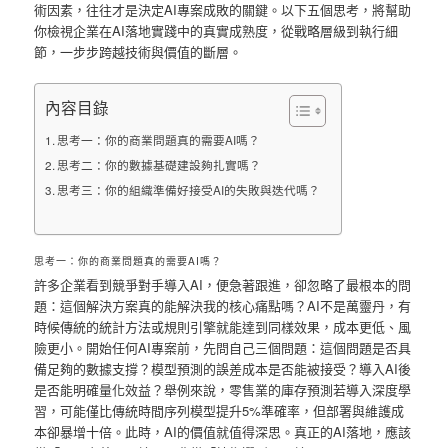
術因素，往往才是決定AI專案成敗的關鍵。以下五個思考，將幫助
你檢視企業在AI落地實踐中的真實成熟度，從戰略層級到執行細
節，一步步跨越技術與價值的斷層。
內容目錄
思考一：你的商業問題真的需要AI嗎？
思考二：你的數據基礎建設夠扎實嗎？
思考三：你的組織準備好接受AI的失敗與迭代嗎？
思考一：你的商業問題真的需要AI嗎？
許多企業看到競爭對手導入AI，便急著跟進，卻忽略了最根本的問
題：這個解決方案真的能解決我的核心痛點嗎？AI不是萬靈丹，有
時候傳統的統計方法或規則引擎就能達到同樣效果，成本更低、風
險更小。開始任何AI專案前，先問自己三個問題：這個問題是否具
備足夠的數據支撐？模型預測的誤差成本是否能被接受？導入AI後
是否能明確量化效益？舉例來說，零售業的庫存預測若導入深度學
習，可能僅比傳統時間序列模型提升5%準確率，但部署與維護成
本卻暴增十倍。此時，AI的價值就值得深思。真正的AI落地，應該