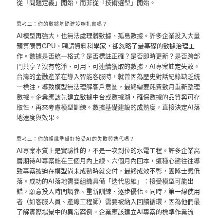
從「問題定義」開始，而非從「技術選型」開始。
思考二：你的數據基礎建設夠扎實嗎？
AI模型再強大，也無法處理髒數據、孤島數據。許多企業投入大量
預算購買GPU、聘請資料科學家，卻忽略了最基礎的數據治理工
作。數據是否統一格式？是否標註正確？是否即時更新？是否跨部
門共享？沒有乾淨、可用、可連續獲取的數據，AI專案註定失敗。
台灣的金融產業在導入智能客服時，就曾因為歷史對話紀錄缺乏統
一標注，導致模型無法理解客戶意圖，最終需要耗費數月重新整理
數據。企業應該先建立數據中台或數據湖，確保數據的品質與可存
取性，再來考慮模型訓練。數據基礎建設的成熟度，直接決定AI落
地速度與效果。
思考三：你的組織準備好接受AI的失敗與迭代嗎？
AI專案本質上是實驗性的，不是一次到位的水電工程。許多企業高
層期待AI專案能在三個月內上線、六個月內回本，這種心態往往導
致專案被迫在模型尚未成熟時就交付，最終成效不彰，團隊士氣低
落。成功的AI落地需要組織具備「迭代思維」：接受模型可能出
錯，願意投入時間調參、重新訓練、逐步優化。同時，第一線使用
者（如客服人員、產線工程師）需要被納入回饋循環，因為他們最
了解實際場景中的異常案例。企業應該建立AI專案的標準作業流