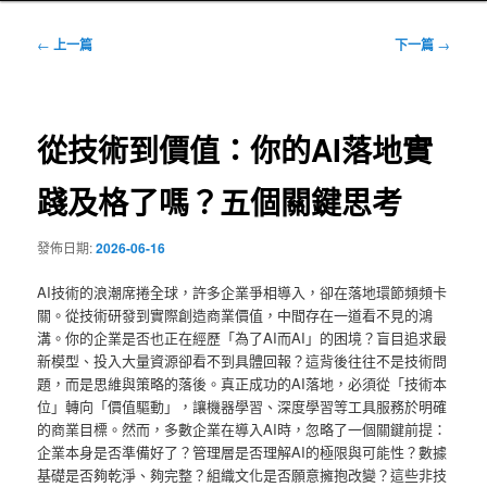
文
←
上一篇
下一篇
→
章
導
覽
從技術到價值：你的AI落地實
踐及格了嗎？五個關鍵思考
發佈日期:
2026-06-16
AI技術的浪潮席捲全球，許多企業爭相導入，卻在落地環節頻頻卡
關。從技術研發到實際創造商業價值，中間存在一道看不見的鴻
溝。你的企業是否也正在經歷「為了AI而AI」的困境？盲目追求最
新模型、投入大量資源卻看不到具體回報？這背後往往不是技術問
題，而是思維與策略的落後。真正成功的AI落地，必須從「技術本
位」轉向「價值驅動」，讓機器學習、深度學習等工具服務於明確
的商業目標。然而，多數企業在導入AI時，忽略了一個關鍵前提：
企業本身是否準備好了？管理層是否理解AI的極限與可能性？數據
基礎是否夠乾淨、夠完整？組織文化是否願意擁抱改變？這些非技