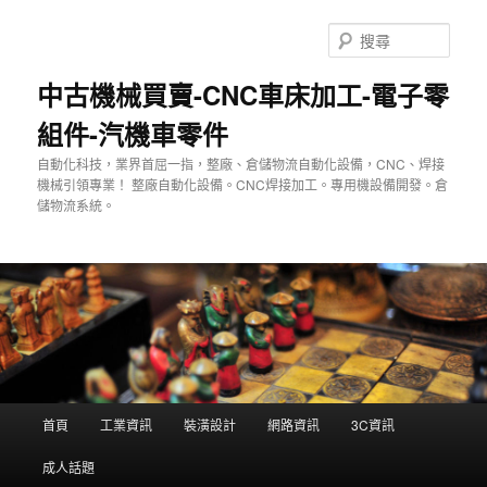
跳
至
搜
主
尋
要
中古機械買賣-CNC車床加工-電子零
內
組件-汽機車零件
容
自動化科技，業界首屈一指，整廠、倉儲物流自動化設備，CNC、焊接
機械引領專業！ 整廠自動化設備。CNC焊接加工。專用機設備開發。倉
儲物流系統。
主
首頁
工業資訊
裝潢設計
網路資訊
3C資訊
要
選
成人話題
單