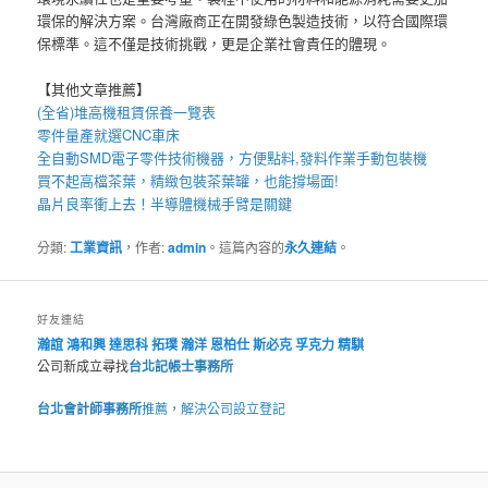
環保的解決方案。台灣廠商正在開發綠色製造技術，以符合國際環
保標準。這不僅是技術挑戰，更是企業社會責任的體現。
【其他文章推薦】
(全省)
堆高機
租賃保養一覽表
零件量產就選
CNC車床
全自動
SMD電子零件技術機器
，方便點料,發料作業手動包裝機
買不起高檔茶葉，精緻包裝
茶葉罐
，也能撐場面!
晶片良率衝上去！
半導體機械手臂
是關鍵
分類:
工業資訊
，作者:
admin
。這篇內容的
永久連結
。
好友連結
瀚誼
鴻和興
達思科
拓璞
瀚洋
恩柏仕
斯必克
孚克力
精騏
公司新成立尋找
台北記帳士事務所
台北會計師事務所
推薦，解決公司設立登記