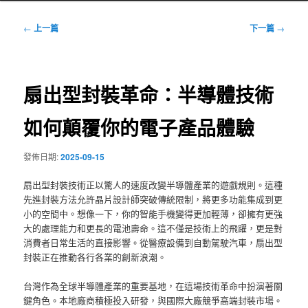
文
←
上一篇
下一篇
→
章
導
覽
扇出型封裝革命：半導體技術
如何顛覆你的電子產品體驗
發佈日期:
2025-09-15
扇出型封裝技術正以驚人的速度改變半導體產業的遊戲規則。這種
先進封裝方法允許晶片設計師突破傳統限制，將更多功能集成到更
小的空間中。想像一下，你的智能手機變得更加輕薄，卻擁有更強
大的處理能力和更長的電池壽命。這不僅是技術上的飛躍，更是對
消費者日常生活的直接影響。從醫療設備到自動駕駛汽車，扇出型
封裝正在推動各行各業的創新浪潮。
台灣作為全球半導體產業的重要基地，在這場技術革命中扮演著關
鍵角色。本地廠商積極投入研發，與國際大廠競爭高端封裝市場。