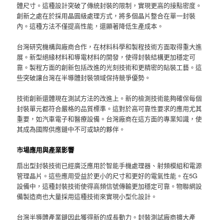
體尺寸。這種設計突破了傳統封裝的限制，實現更高的接點密度。
創新之處在於採用晶圓級處理方式，將多個晶片整合在單一封裝
內。這種方法不僅提高性能，還顯著降低生產成本。
台灣研究機構與廠商合作，在材料科學和製程技術方面取得重大進
展。新型絕緣材料和導電材料的開發，使得封裝結構更加穩定可
靠。製程方面的創新包括改進的光刻技術和更精密的貼裝工藝。這
些突破讓台灣在半導體封裝領域保持競爭優勢。
技術創新還體現在測試方法的改進上。新的檢測技術能夠確保每個
封裝單元都符合嚴格的品質標準。這對於高可靠性要求的應用尤其
重要，如汽車電子和醫療設備。台灣廠商在這方面的專業知識，使
其成為國際供應鏈中不可或缺的夥伴。
市場應用與產業影響
扇出型封裝技術已經廣泛應用於智能手機處理器、射頻模組和電源
管理晶片。這些應用受益於更小的尺寸和更好的電氣性能。在5G
設備中，這種封裝技術使得高頻信號傳輸更加穩定可靠。物聯網設
備製造商也大量採用這種技術來實現小型化設計。
台灣半導體產業鏈因此獲得新的成長動力。封裝測試廠商擴大產