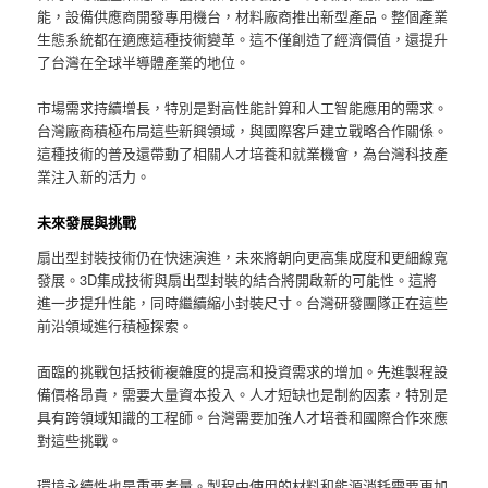
能，設備供應商開發專用機台，材料廠商推出新型產品。整個產業
生態系統都在適應這種技術變革。這不僅創造了經濟價值，還提升
了台灣在全球半導體產業的地位。
市場需求持續增長，特別是對高性能計算和人工智能應用的需求。
台灣廠商積極布局這些新興領域，與國際客戶建立戰略合作關係。
這種技術的普及還帶動了相關人才培養和就業機會，為台灣科技產
業注入新的活力。
未來發展與挑戰
扇出型封裝技術仍在快速演進，未來將朝向更高集成度和更細線寬
發展。3D集成技術與扇出型封裝的結合將開啟新的可能性。這將
進一步提升性能，同時繼續縮小封裝尺寸。台灣研發團隊正在這些
前沿領域進行積極探索。
面臨的挑戰包括技術複雜度的提高和投資需求的增加。先進製程設
備價格昂貴，需要大量資本投入。人才短缺也是制約因素，特別是
具有跨領域知識的工程師。台灣需要加強人才培養和國際合作來應
對這些挑戰。
環境永續性也是重要考量。製程中使用的材料和能源消耗需要更加