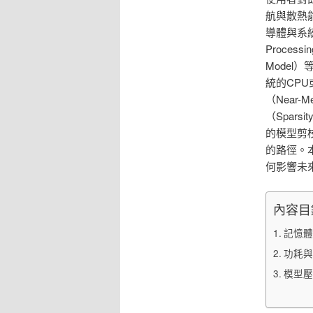
航與散熱
導體與系
Process
Mode
統的CP
（Near-M
（Spar
的模型剪枝
的路徑。
何影響未
內容目
記憶體
功耗與
模型壓