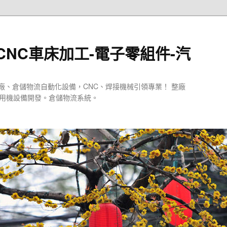
CNC車床加工-電子零組件-汽
廠、倉儲物流自動化設備，CNC、焊接機械引領專業！ 整廠
專用機設備開發。倉儲物流系統。