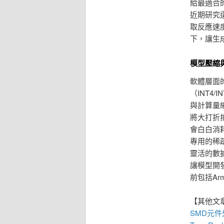
給最適合
近期研究
取反應速
下，讓生
模型壓縮
軟體層面
（INT4
與計算量
將大打折
會白白消
專用的稀
靈活的數
讓模型開
前包括Ar
【其他文
SMD元