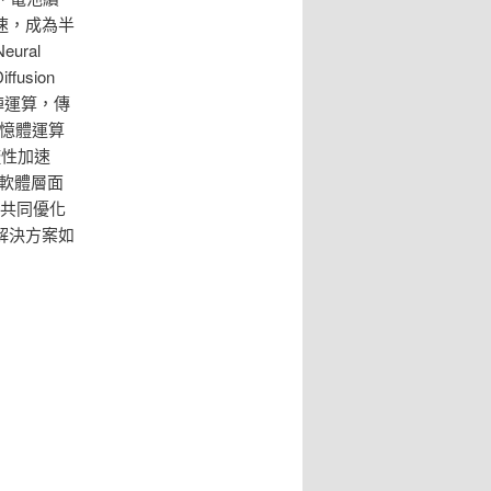
速，成為半
ral
fusion
陣運算，傳
記憶體運算
稀疏性加速
時，軟體層面
體共同優化
解決方案如