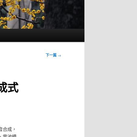
下一篇
→
成式
語音合成，
、電池續