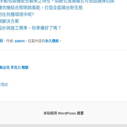
eel手動包裝機
配合載帶之特性，間斷式或連續式可自由選擇切換
曬衣機
結合照明與風乾，打造全能陽台新生態
用在何種環境中呢?
損解決方案
設計與施工標準，你準備好了嗎？
訊
，作者:
admin
。這篇內容的
永久連結
。
斯必克
孚克力
精騏
立登記
本站採用 WordPress 建置