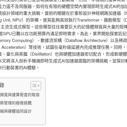
能力遠不及伺服器，如何在有限的硬體空間內實現即時生成式AI的加
統設計領域的重大挑戰。當前的關鍵在於重新設計神經網路加速器（Neu
ing Unit, NPU）的架構，使其能夠高效執行Transformer、擴散模型（Dif
l）等主流生成式模型。這些模型往往需要巨大的記憶體頻寬與大量的矩
U或GPU已難以在功耗預算內滿足即時需求。為此，業界開始探索近
emory Computing）、數據流架構（Dataflow Architecture）以及
sity Acceleration）等技術，試圖在毫秒級延遲內完成推理任務。同
、量化與蒸餾（Distillation）也與硬體加速器密切配合，形成軟硬
本文將深入剖析手機端即時生成式AI加速器面臨的架構挑戰，並探討
來行動裝置的AI體驗。
錄
頻寬與運算密度的取捨
熱管理的極限挑戰
縮與硬體協同設計