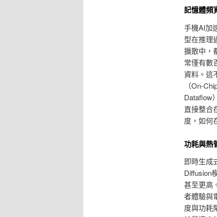
記憶體頻
手機AI
型在推理
擴散中，都
常僅有數
資料。這
（On-Ch
Dataf
直接整合
度，如何
功耗與熱
即時生成式
Diffu
甚至更高
者體驗與
度與功耗閘