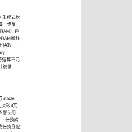
。生成式模
每一步反
RAM）通
RAM搬移
上快取
ry
將運算單元
計複雜
able
能突破8瓦
影響使用
）、任務調
生成任務分配