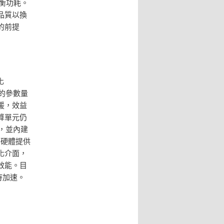
衡功耗。
品質以換
的前提
化
型的參數量
援，效益
算單元仍
，並內建
需硬體提供
化介面，
效能。目
待加速。