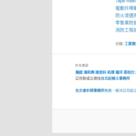
Tape R
電動升降
防火漆
適
零售業
防
消防工程
分類:
工業資
好友連結
瀚誼
鴻和興
達思科
拓璞
瀚洋
恩柏仕
公司新成立尋找
台北記帳士事務所
台北會計師事務所
推薦，解決公司設