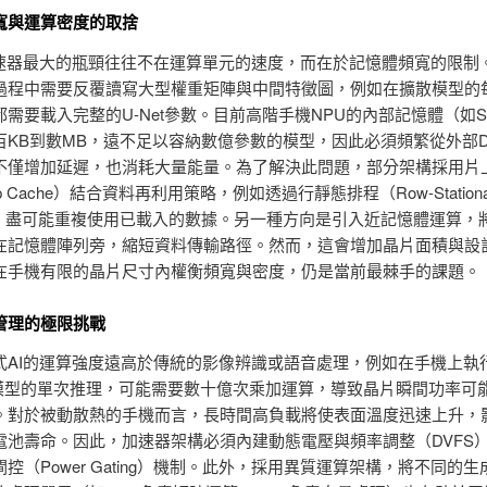
寬與運算密度的取捨
加速器最大的瓶頸往往不在運算單元的速度，而在於記憶體頻寬的限制
過程中需要反覆讀寫大型權重矩陣與中間特徵圖，例如在擴散模型的
需要載入完整的U-Net參數。目前高階手機NPU的內部記憶體（如S
百KB到數MB，遠不足以容納數億參數的模型，因此必須頻繁從外部D
不僅增加延遲，也消耗大量能量。為了解決此問題，部分架構採用片
ip Cache）結合資料再利用策略，例如透過行靜態排程（Row-Stationa
low）盡可能重複使用已載入的數據。另一種方向是引入近記憶體運算，
在記憶體陣列旁，縮短資料傳輸路徑。然而，這會增加晶片面積與設
在手機有限的晶片尺寸內權衡頻寬與密度，仍是當前最棘手的課題。
管理的極限挑戰
AI的運算強度遠高於傳統的影像辨識或語音處理，例如在手機上執行St
sion模型的單次推理，可能需要數十億次乘加運算，導致晶片瞬間功率可
。對於被動散熱的手機而言，長時間高負載將使表面溫度迅速上升，
電池壽命。因此，加速器架構必須內建動態電壓與頻率調整（DVFS
控（Power Gating）機制。此外，採用異質運算架構，將不同的