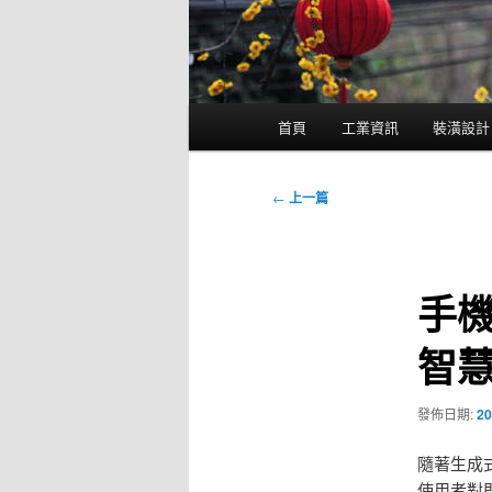
主
首頁
工業資訊
裝潢設計
要
選
單
文
←
上一篇
章
導
覽
手機
智
發佈日期:
20
隨著生成式
使用者對