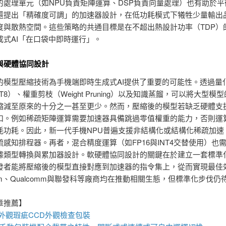
的處理單元（如NPU負責矩陣運算、DSP負責向量處理）也有助於平
還提出「精確度可調」的加速器設計，在低功耗模式下犧牲少量輸出
度與散熱空間。這些策略的共通目標是在不超出熱設計功率（TDP）
成式AI「在口袋中即時運行」。
與硬體協同設計
的模型壓縮技術為手機端即時生成式AI提供了重要的可能性。透過量
/INT8）、權重剪枝（Weight Pruning）以及知識蒸餾，可以將大型模
縮減至原來的十分之一甚至更少。然而，壓縮後的模型若缺乏硬體支
扣。例如稀疏矩陣運算需要加速器具備跳過零值權重的能力，否則運
耗功耗。因此，新一代手機NPU普遍支援非結構化或結構化稀疏加速
疏感知排程器。再者，混合精度運算（如FP16與INT4交替使用）也
據類型轉換與累加器設計。軟硬體協同設計的關鍵在於建立一套標準
發者能將壓縮後的模型直接對應到加速器的指令集上，從而實現最佳
m、Qualcomm與聯發科等廠商均在推動相關生態，但標準化步伐仍
章推薦】
件外觀瑕疵
CCD外觀檢查包裝