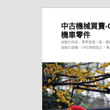
跳
至
主
中古機械買賣-
要
機車零件
內
容
自動化科技，業界首屈一指，整
自動化設備。CNC焊接加工。