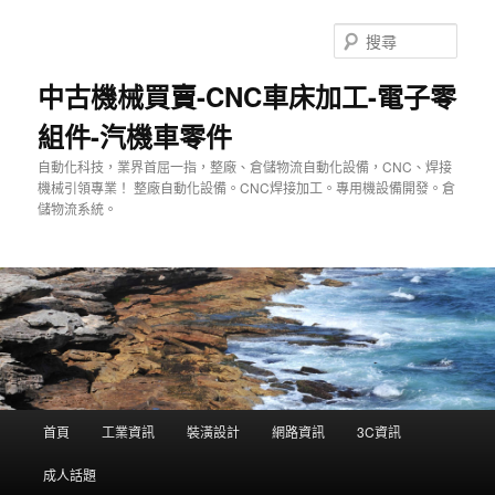
跳
至
搜
主
尋
要
中古機械買賣-CNC車床加工-電子零
內
組件-汽機車零件
容
自動化科技，業界首屈一指，整廠、倉儲物流自動化設備，CNC、焊接
機械引領專業！ 整廠自動化設備。CNC焊接加工。專用機設備開發。倉
儲物流系統。
主
首頁
工業資訊
裝潢設計
網路資訊
3C資訊
要
選
成人話題
單