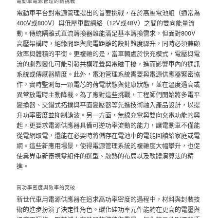
電動車電源管理的新挑戰
電動車平台對電源管理提出的首要挑戰，在於高壓電池組（通常為
400V或800V）與低壓車載網絡（12V或48V）之間的雙向能量流
動。傳統隔離式直流轉換器雖能滿足基本轉換需求，但面對800V
高壓架構時，絕緣間距與爬電距離的設計難度驟升，同時必須兼顧
效率與體積的平衡。更複雜的是，當車輛處於快充模式，電壓與電
流的劇烈變化可能引發共模噪聲與電磁干擾，進而影響車內的通訊
系統或傳感器精度。此外，電池管理系統需要與電源供應器緊密協
作，實時監測每一顆電芯的荷電狀態與健康狀態，並在溫度過高或
異常放電時主動降載。為了應對這些挑戰，工程師們開始將多電平
變換器、交錯式拓撲與平面變壓器等先進技術融入產品設計，以提
升功率密度並抑制諧波。另一方面，無線充電與雙向充電功能的興
起，更要求電源供應器具備可逆功率流動的能力，讓電動車不僅能
從電網取電，還能在必要時將儲存在電池中的電能回饋給家庭或電
網。這些新應用場景，使得電源管理系統的複雜度大幅攀升，也促
使業界重新審視零組件的選型、散熱的布局以及軟體演算法的精
進。
高功率密度與效率的突破
新世代車用電源供應器在追求高功率密度的過程中，材料與封裝技
術的進步扮演了決定性角色。碳化硅功率元件能夠在更高的電壓與