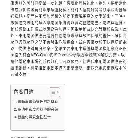
供應器的設計已從單一功能轉向模塊化與智能化。例如，採用碳化
硅或氮化鎵等寬能隙半導體材料，能夠大幅提升開關頻率並降低導
通損耗，從而在不增加體積的前提下實現更高的功率輸出。同時，
數位控制技術的導入讓電源系統得以實時監控電壓、電流與溫度，
動態調整工作模式以應對急加速、再生制動或快充等瞬態負載。此
外，車用電源供應器還肩負着電氣隔離與故障保護的重任，確保高
壓側與低壓側之間不會發生危險耦合，並在異常狀態下快速切斷電
路。從供應鏈角度觀察，全球主要車用半導體與電源模組廠商正积
極投入符合AEC-Q100與ISO 26262功能安全規範的解決方案，以
搶佔電動車市場的成長紅利。可以預見，新世代車用電源供應器的
技術創新，將是推動電動車邁向更高續航、更快充電與更低成本的
關鍵支柱。
內容目錄
電動車電源管理的新挑戰
高功率密度與效率的突破
智能化與安全性整合