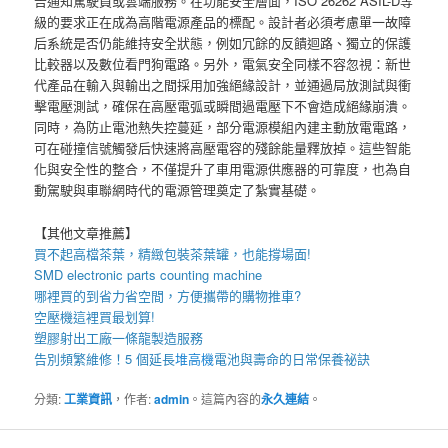
告通知駕駛員或雲端服務。在功能安全層面，ISO 26262 ASIL-D等
級的要求正在成為高階電源產品的標配。設計者必須考慮單一故障
后系統是否仍能維持安全狀態，例如冗餘的反饋迴路、獨立的保護
比較器以及數位看門狗電路。另外，電氣安全同樣不容忽視：新世
代產品在輸入與輸出之間採用加強絕緣設計，並通過局放測試與衝
擊電壓測試，確保在高壓電弧或瞬間過電壓下不會造成絕緣崩潰。
同時，為防止電池熱失控蔓延，部分電源模組內建主動放電電路，
可在碰撞信號觸發后快速將高壓電容的殘餘能量釋放掉。這些智能
化與安全性的整合，不僅提升了車用電源供應器的可靠度，也為自
動駕駛與車聯網時代的電源管理奠定了紮實基礎。
【其他文章推薦】
買不起高檔茶葉，精緻包裝
茶葉罐
，也能撐場面!
SMD electronic parts counting machine
哪裡買的到省力省空間，方便攜帶的
購物推車
?
空壓機
這裡買最划算!
塑膠射出工廠
一條龍製造服務
告別頻繁維修！5 個延長
堆高機
電池與壽命的日常保養祕訣
分類:
工業資訊
，作者:
admin
。這篇內容的
永久連結
。