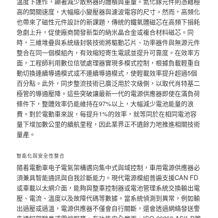
溫度下運作，顯著減少散熱器的體積與重量。氮化鎵元件則憑藉極
高的開關速度，大幅縮小變壓器與濾波電容的尺寸。然而，高頻化
也帶來了磁性元件設計的新課題，傳統的鐵氧體磁芯在高頻下損耗
急劇上升，促使廠商開發新型的納米晶合金或複合材料磁芯。同
時，三維堆疊與系統級封裝技術將驅動芯片、功率器件與無源元件
整合在同一個模組內，有效縮短寄生電感並提升可靠度。在效率方
面，工程師利用數位信號處理器實現多模式控制，根據負載輕重自
動切換連續導通模式或不連續導通模式，使輕載效率提升超過5個
百分點。此外，同步整流技術已廣泛用於次級側，以取代肖特基二
極管的導通壓降。這些突破讓最新一代的電源供應器即使在滿負荷
條件下，整體效率仍能維持在97%以上，大幅減少電池能量的浪
費。對於電動車來說，每提升1%的效率，就等同於在相同電池容
量下增加數公里的續航里程，因此業界正不遺餘力地推進相關技術
量產。
智能化與安全性整合
隨着電動車电子電氣架構邁向集中式與域控制，車用電源供應器必
須兼具智能通訊與自我診斷能力。現代電源模組普遍支援CAN FD
或車載以太網介面，能夠與整車控制器或電池管理系統交換輸出電
壓、電流、溫度以及故障代碼等數據。當系統偵測到異常，例如輸
出過壓或過溫，電源供應器不僅會自行關斷，還會透過網絡發送警