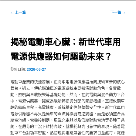
文
←
上一篇
下一篇
→
章
導
覽
揭秘電動車心臟：新世代車用
電源供應器如何驅動未來？
發佈日期:
2026-06-27
電動車產業的快速發展，正將車用電源供應器推向技術革新的核心
舞台。過去，傳統燃油車的電源系統主要扮演輔助角色，負責啟
動、照明與車載娛樂等基礎功能。然而，在純電動與混合動力平台
中，電源供應器一躍成為能量轉換與分配的關鍵樞紐，直接攸關車
輛的續航里程、充電速度、系統穩定性與整體安全性。新世代車用
電源供應器不再只是簡單的直流轉換器或逆變器，而是必須整合高
壓電池組、電機控制器、車載充電器以及低壓輔助電池等多種子系
統，在嚴苛的工況下維持高效、低損耗與高可靠性的表現。隨着電
動車平台對功率密度、熱管理與電磁兼容性的要求日益嚴苛，電源