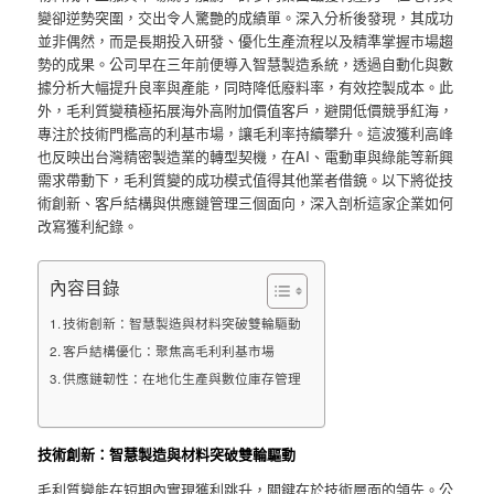
變卻逆勢突圍，交出令人驚艷的成績單。深入分析後發現，其成功
並非偶然，而是長期投入研發、優化生產流程以及精準掌握市場趨
勢的成果。公司早在三年前便導入智慧製造系統，透過自動化與數
據分析大幅提升良率與產能，同時降低廢料率，有效控製成本。此
外，毛利質變積極拓展海外高附加價值客戶，避開低價競爭紅海，
專注於技術門檻高的利基市場，讓毛利率持續攀升。這波獲利高峰
也反映出台灣精密製造業的轉型契機，在AI、電動車與綠能等新興
需求帶動下，毛利質變的成功模式值得其他業者借鏡。以下將從技
術創新、客戶結構與供應鏈管理三個面向，深入剖析這家企業如何
改寫獲利紀錄。
內容目錄
技術創新：智慧製造與材料突破雙輪驅動
客戶結構優化：聚焦高毛利利基市場
供應鏈韌性：在地化生產與數位庫存管理
技術創新：智慧製造與材料突破雙輪驅動
毛利質變能在短期內實現獲利跳升，關鍵在於技術層面的領先。公