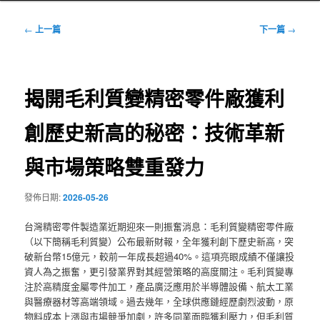
文
←
上一篇
下一篇
→
章
導
覽
揭開毛利質變精密零件廠獲利
創歷史新高的秘密：技術革新
與市場策略雙重發力
發佈日期:
2026-05-26
台灣精密零件製造業近期迎來一則振奮消息：毛利質變精密零件廠
（以下簡稱毛利質變）公布最新財報，全年獲利創下歷史新高，突
破新台幣15億元，較前一年成長超過40%。這項亮眼成績不僅讓投
資人為之振奮，更引發業界對其經營策略的高度關注。毛利質變專
注於高精度金屬零件加工，產品廣泛應用於半導體設備、航太工業
與醫療器材等高端領域。過去幾年，全球供應鏈經歷劇烈波動，原
物料成本上漲與市場競爭加劇，許多同業面臨獲利壓力，但毛利質