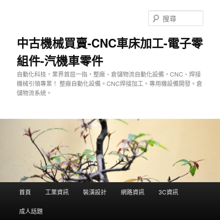
跳
至
搜
主
尋
要
中古機械買賣-CNC車床加工-電子零
內
組件-汽機車零件
容
自動化科技，業界首屈一指，整廠、倉儲物流自動化設備，CNC、焊接
機械引領專業！ 整廠自動化設備。CNC焊接加工。專用機設備開發。倉
儲物流系統。
主
首頁
工業資訊
裝潢設計
網路資訊
3C資訊
要
選
成人話題
單