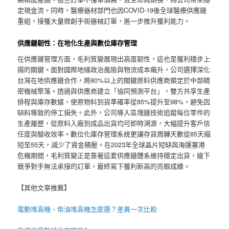
定現金流。同時，醫療器材部門也因COVID-19後全球醫療供應鏈
重組，接獲大量微創手術器械訂單，進一步推升獲利能力。
供應鏈韌性：在地化生產與數位庫存管理
在供應鏈管理方面，毛利質變展現出高度韌性，這也是獲利穩步上
揚的關鍵。面對國際地緣政治風險與物流成本飆升，公司選擇深化
台灣在地供應鏈合作，將80%以上的關鍵原料供應商鎖定於中部精
密機械聚落。透過與供應商建立「協同預測平台」，雙方共享生產
排程與庫存數據，使原物料到貨準確率從85%提升至98%，避免因
缺料導致的停工損失。此外，公司導入區塊鏈技術追蹤每位零件的
生產履歷，從原料入廠到成品出貨均可即時溯源，大幅提升客戶信
任度與驗收效率。數位化庫存管理系統更讓存貨周轉天數從85天縮
短至55天，減少了資金積壓。在2023年全球晶片短缺與海運塞港
危機期間，毛利質變正是靠著這套供應鏈體系維持穩定出貨，搶下
競爭對手無法承接的訂單，最終寫下獲利新高的亮眼成績。
【其他文章推薦】
電動
堆高機
、柴油堆高機怎麼選？差異一次比較