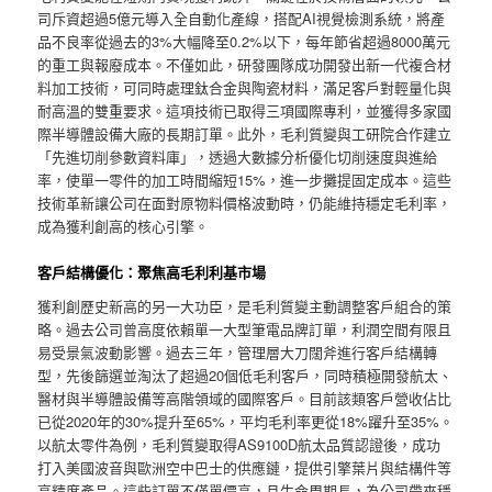
司斥資超過5億元導入全自動化產線，搭配AI視覺檢測系統，將產
品不良率從過去的3%大幅降至0.2%以下，每年節省超過8000萬元
的重工與報廢成本。不僅如此，研發團隊成功開發出新一代複合材
料加工技術，可同時處理鈦合金與陶瓷材料，滿足客戶對輕量化與
耐高溫的雙重要求。這項技術已取得三項國際專利，並獲得多家國
際半導體設備大廠的長期訂單。此外，毛利質變與工研院合作建立
「先進切削參數資料庫」，透過大數據分析優化切削速度與進給
率，使單一零件的加工時間縮短15%，進一步攤提固定成本。這些
技術革新讓公司在面對原物料價格波動時，仍能維持穩定毛利率，
成為獲利創高的核心引擎。
客戶結構優化：聚焦高毛利利基市場
獲利創歷史新高的另一大功臣，是毛利質變主動調整客戶組合的策
略。過去公司曾高度依賴單一大型筆電品牌訂單，利潤空間有限且
易受景氣波動影響。過去三年，管理層大刀闊斧進行客戶結構轉
型，先後篩選並淘汰了超過20個低毛利客戶，同時積極開發航太、
醫材與半導體設備等高階領域的國際客戶。目前該類客戶營收佔比
已從2020年的30%提升至65%，平均毛利率更從18%躍升至35%。
以航太零件為例，毛利質變取得AS9100D航太品質認證後，成功
打入美國波音與歐洲空中巴士的供應鏈，提供引擎葉片與結構件等
高精度產品。這些訂單不僅單價高，且生命周期長，為公司帶來穩