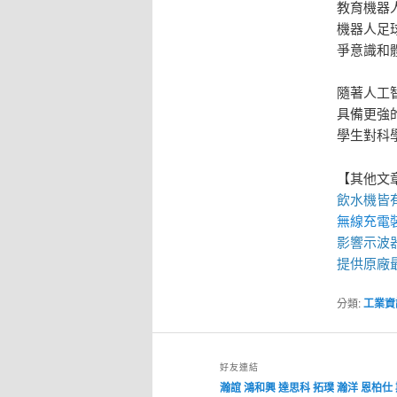
教育機器
機器人足
爭意識和
隨著人工
具備更強
學生對科
【其他文
飲水機
皆
無線充電
影響
示波
提供原廠
分類:
工業資
好友連結
瀚誼
鴻和興
達思科
拓璞
瀚洋
恩柏仕