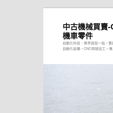
跳
至
主
中古機械買賣-
要
機車零件
內
容
自動化科技，業界首屈一指，整
自動化設備。CNC焊接加工。