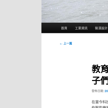
主
首頁
工業資訊
裝潢設計
要
選
單
文
←
上一篇
章
導
覽
教育
子
發佈日期:
20
在當今科
些智能機