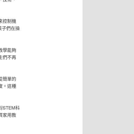
來控制機
孩子們在操
教學能夠
生們不再
從簡單的
度。這種
STEM科
買家用教