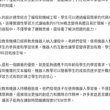
學的知識。
人的設計通常結合了編程和機械工程，學生可以通過編寫簡單的代碼
為。這種實踐性學習方式讓抽象的STEM概念變得具體且易於理解。
的過程中，不僅學會了邏輯思維，還培養了解決問題的能力。
和教育機構已經將教育機器人納入課程中。老師們發現，使用機器人
學生的參與度和學習效果。機器人的互動性讓學習變得更加有趣，學
M科目枯燥乏味。
人還有一個顯著的優勢，就是能夠適應不同年齡段學生的學習需求。
程到複雜的文本編程，機器人教學可以隨著學生的成長而逐步提升難
學習方式有助於建立學生的自信心。
對教育機器人持積極態度。他們發現孩子在使用機器人學習後，不僅對
濃厚興趣，還展現出更強的創造力和團隊合作精神。許多家庭甚至購
，讓孩子能夠在課餘時間繼續探索STEM世界。