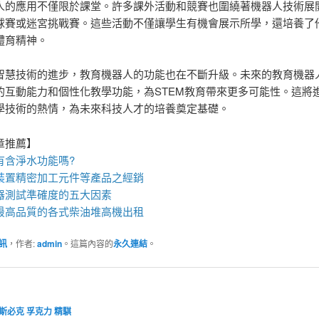
人的應用不僅限於課堂。許多課外活動和競賽也圍繞著機器人技術展
球賽或迷宮挑戰賽。這些活動不僅讓學生有機會展示所學，還培養了
體育精神。
智慧技術的進步，教育機器人的功能也在不斷升級。未來的教育機器
的互動能力和個性化教學功能，為STEM教育帶來更多可能性。這將
學技術的熱情，為未來科技人才的培養奠定基礎。
章推薦】
有含淨水功能嗎?
裝
置
精密加工元件等產品之經銷
器
測試準確度的五大因素
最高品質的各式柴油
堆高機
出租
訊
，作者:
admin
。這篇內容的
永久連結
。
斯必克
孚克力
精騏