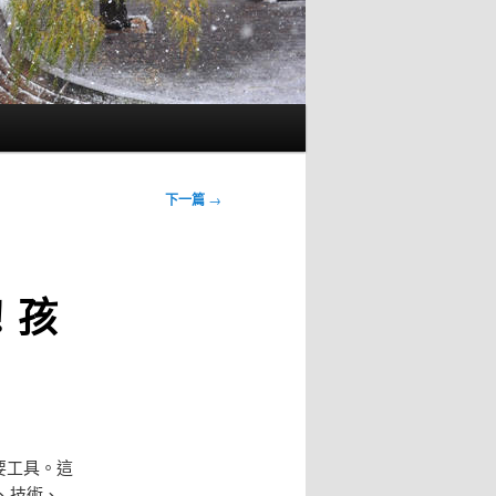
下一篇
→
！孩
要工具。這
、技術、