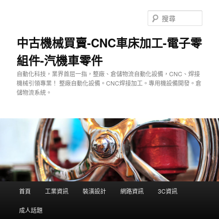
跳
至
搜
主
尋
要
中古機械買賣-CNC車床加工-電子零
內
組件-汽機車零件
容
自動化科技，業界首屈一指，整廠、倉儲物流自動化設備，CNC、焊接
機械引領專業！ 整廠自動化設備。CNC焊接加工。專用機設備開發。倉
儲物流系統。
主
首頁
工業資訊
裝潢設計
網路資訊
3C資訊
要
選
成人話題
單