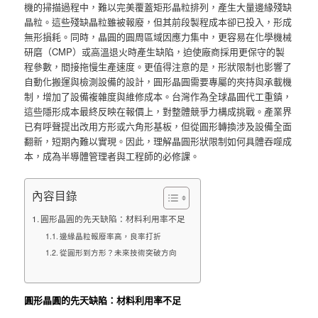
機的掃描過程中，難以完美覆蓋矩形晶粒排列，產生大量邊緣殘缺
晶粒。這些殘缺晶粒雖被報廢，但其前段製程成本卻已投入，形成
無形損耗。同時，晶圓的圓周區域因應力集中，更容易在化學機械
研磨（CMP）或高溫退火時產生缺陷，迫使廠商採用更保守的製
程參數，間接拖慢生產速度。更值得注意的是，形狀限制也影響了
自動化搬運與檢測設備的設計，圓形晶圓需要專屬的夾持與承載機
制，增加了設備複雜度與維修成本。台灣作為全球晶圓代工重鎮，
這些隱形成本最終反映在報價上，對整體競爭力構成挑戰。產業界
已有呼聲提出改用方形或六角形基板，但從圓形轉換涉及設備全面
翻新，短期內難以實現。因此，理解晶圓形狀限制如何具體吞噬成
本，成為半導體管理者與工程師的必修課。
內容目錄
圓形晶圓的先天缺陷：材料利用率不足
邊緣晶粒報廢率高，良率打折
從圓形到方形？未來技術突破方向
圓形晶圓的先天缺陷：材料利用率不足