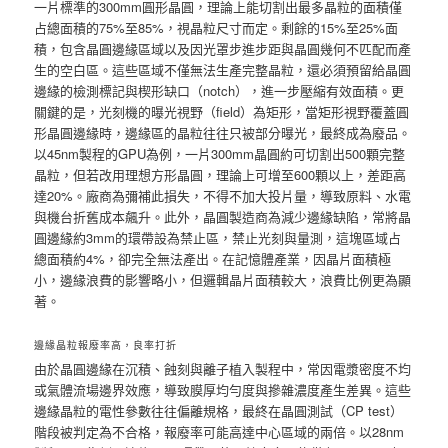
一片標準的300mm圓形晶圓，理論上能切割出最多晶粒的面積僅
占總面積的75%至85%，視晶粒尺寸而定。剩餘的15%至25%面
積，包含晶圓邊緣區域以及因光罩步進步距與晶圓幾何不匹配而產
生的空白區。這些區域不僅無法生產完整晶粒，還必須預留給晶圓
邊緣的檢測標記與楔形缺口（notch），進一步壓縮有效面積。更
關鍵的是，光刻機的曝光視野（field）為矩形，當矩形視野覆蓋圓
形晶圓邊緣時，邊緣區的晶粒往往只被部分曝光，最終成為廢品。
以45nm製程的GPU為例，一片300mm晶圓約可切割出500顆完整
晶粒，但若改用理想方形晶圓，理論上可增至600顆以上，差距高
達20%。廠商為彌補此損失，不得不加大投片量，導致原料、水電
與機台折舊成本飆升。此外，晶圓製造商為減少邊緣缺陷，常將晶
圓邊緣約3mm的環帶設為禁止區，禁止光刻與量測，這塊區域占
總面積約4%，卻完全無法產出。在記憶體產業，因晶片面積極
小，邊緣浪費的影響略小，但邏輯晶片面積較大，浪費比例更為顯
著。
邊緣晶粒報廢率高，良率打折
由於晶圓邊緣在沉積、蝕刻與離子植入製程中，常因電漿密度不均
或氣體流場邊界效應，導致膜厚均勻度與摻雜濃度產生差異。這些
邊緣晶粒的電性參數往往偏離規格，最終在晶圓測試（CP test）
階段被判定為不合格，報廢率可能高達中心區域的兩倍。以28nm