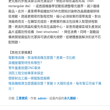
更先進的步進演算法與光罩設計，例如非矩形晶粒布局（non-
rectangular die），或透過機器學習動態調整曝光邊界，減少邊緣
廢品。此外，產業標準組織如SEMI也開始討論修改晶圓邊緣排除
區規範，透過更精密的製程控制，縮小必須捨棄的環帶寬度。對台
灣廠商而言，在轉型完成前，更務實的做法包括導入智慧排程軟
體，將高利潤晶粒優先布局在晶圓中心，並善用邊緣區域生產測試
晶片或鑑別性結構（test structures），降低浪費。同時，鼓勵設
備商開發圓弧形光罩與可調式曝光視野，從硬體層面解決形狀不匹
配問題。
【其他文章推薦】
電動
堆高機
、柴油堆高機怎麼選？差異一次比較
貨櫃屋
優勢特性有哪些?
零件量產就選
CNC車床
消防工程
交給專業來搞定
塑膠射出工廠
一條龍製造服務
堆高機租賃
怎麼選最划算？掌握 3 大隱形成本，每年幫公司省下萬
元！
分類:
工業資訊
，作者:
admin
。這篇內容的
永久連結
。