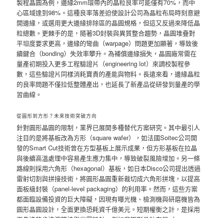
製程晶圓為例，邊緣2mm環帶內的晶粒良率可能僅有70%，而中
心區域達到98%。這種良率落差迫使設計公司為晶粒布局時刻意避
開邊緣，或選用更大邊緣排除區的晶圓規格，但這又反過來降低晶
粒總數。更棘手的是，隨著3D封裝與異質整合趨勢，晶圓堆疊對
平坦度要求更高，邊緣的彎曲（warpage）問題更加顯著，導致後
續鍵合（bonding）失效率攀升。為補償邊緣損失，晶圓廠常需在
量產初期投入更多工程驗證片（engineering lot）來調校製程參
數，這些驗證片同樣消耗寶貴的產能與物料。長遠來看，邊緣晶粒
的良率問題不僅拉低整體產出，也延長了新產品從研發到量產的學
習曲線。
從圓形到方形？未來技術突破方向
針對圓形晶圓的限制，業界已展開多種替代方案研究。其中最引人
注目的是將基板改為方形（square wafer），如法國Soitec公司開
發的Smart Cut技術曾在方型基板上展示成果，但方形基板在拉晶
與後續高溫處理中容易產生應力集中，導致破裂風險增加。另一條
路線則採用六角形（hexagonal）基板，如日本Disco公司提出透過
雷射切割與拼接技術，將圓形晶圓重新裁切成六角形拼塊，以提高
面板級封裝（panel-level packaging）的利用率。然而，這些方案
都面臨設備投資的巨大障礙，因現有曝光機、檢測機與研磨機皆為
圓形晶圓設計，全面更換恐耗資千億美元。短期權衡之計，是採用