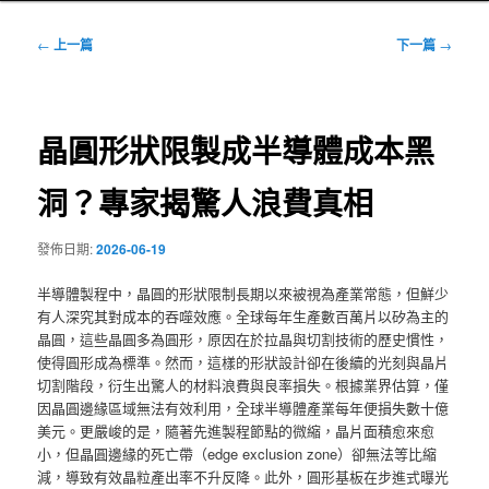
文
←
上一篇
下一篇
→
章
導
覽
晶圓形狀限製成半導體成本黑
洞？專家揭驚人浪費真相
發佈日期:
2026-06-19
半導體製程中，晶圓的形狀限制長期以來被視為產業常態，但鮮少
有人深究其對成本的吞噬效應。全球每年生產數百萬片以矽為主的
晶圓，這些晶圓多為圓形，原因在於拉晶與切割技術的歷史慣性，
使得圓形成為標準。然而，這樣的形狀設計卻在後續的光刻與晶片
切割階段，衍生出驚人的材料浪費與良率損失。根據業界估算，僅
因晶圓邊緣區域無法有效利用，全球半導體產業每年便損失數十億
美元。更嚴峻的是，隨著先進製程節點的微縮，晶片面積愈來愈
小，但晶圓邊緣的死亡帶（edge exclusion zone）卻無法等比縮
減，導致有效晶粒產出率不升反降。此外，圓形基板在步進式曝光