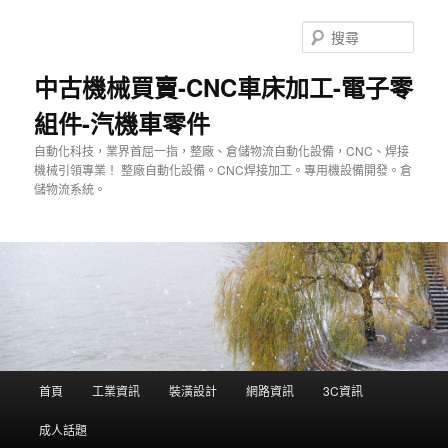
跳
至
搜
主
尋
要
中古機械買賣-CNC車床加工-電子零
內
組件-汽機車零件
容
自動化科技，業界首屈一指，整廠、倉儲物流自動化設備，CNC、焊接
機械引領專業！ 整廠自動化設備。CNC焊接加工。專用機設備開發。倉
儲物流系統。
主
首頁
工業資訊
裝潢設計
網路資訊
3C資訊
要
選
成人話題
單