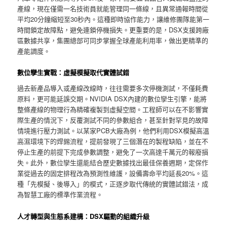
產線，現在僅需一名技術員就能管理同一條線，且異常通報時間從
平均20分鐘縮短至30秒內。這種即時協作能力，讓維修團隊能第一
時間鎖定故障點，避免連鎖停機損失。更重要的是，DSX支援跨廠
區數據共享，集團總部可同步掌握全球產能利用率，做出更精準的
產能調度。
數位孿生實戰：虛擬模擬取代實體試錯
過去新產品導入或產線改線時，往往需要多次停機測試，不僅耗費
原料，更可能延誤交期。NVIDIA DSX內建的數位孿生引擎，能將
整條產線的物理行為精確複製到虛擬空間。工程師可以在不影響實
際生產的情況下，反覆測試不同的參數組合，甚至針對罕見的故障
情境進行壓力測試。以某家PCB大廠為例，他們利用DSX模擬高溫
高濕環境下的焊錫流程，提前發現了三個潛在的製程缺陷，並在不
停止生產的前提下完成參數調整，避免了一次高達千萬元的報廢損
失。此外，數位孿生還能結合歷史數據找出最佳保養週期，定保作
業從過去的固定排程改為預測性維護，設備壽命平均延長20%。這
種「先模擬、後導入」的模式，正逐步取代傳統的實體試錯法，成
為智慧工廠的標準作業流程。
人才轉型與生態系建構：DSX驅動的組織升級