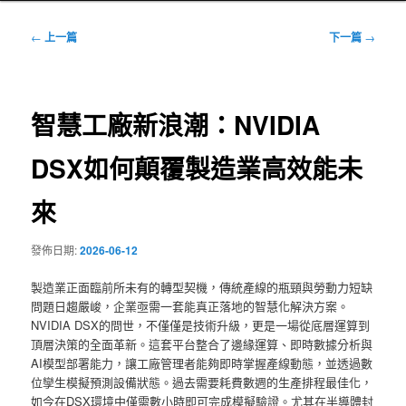
文
←
上一篇
下一篇
→
章
導
覽
智慧工廠新浪潮：NVIDIA
DSX如何顛覆製造業高效能未
來
發佈日期:
2026-06-12
製造業正面臨前所未有的轉型契機，傳統產線的瓶頸與勞動力短缺
問題日趨嚴峻，企業亟需一套能真正落地的智慧化解決方案。
NVIDIA DSX的問世，不僅僅是技術升級，更是一場從底層運算到
頂層決策的全面革新。這套平台整合了邊緣運算、即時數據分析與
AI模型部署能力，讓工廠管理者能夠即時掌握產線動態，並透過數
位孿生模擬預測設備狀態。過去需要耗費數週的生產排程最佳化，
如今在DSX環境中僅需數小時即可完成模擬驗證。尤其在半導體封