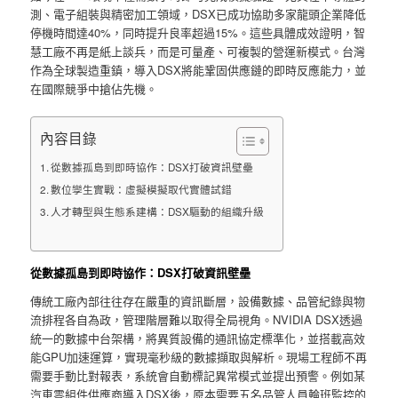
測、電子組裝與精密加工領域，DSX已成功協助多家龍頭企業降低
停機時間達40%，同時提升良率超過15%。這些具體成效證明，智
慧工廠不再是紙上談兵，而是可量產、可複製的營運新模式。台灣
作為全球製造重鎮，導入DSX將能鞏固供應鏈的即時反應能力，並
在國際競爭中搶佔先機。
內容目錄
從數據孤島到即時協作：DSX打破資訊壁壘
數位孿生實戰：虛擬模擬取代實體試錯
人才轉型與生態系建構：DSX驅動的組織升級
從數據孤島到即時協作：DSX打破資訊壁壘
傳統工廠內部往往存在嚴重的資訊斷層，設備數據、品管紀錄與物
流排程各自為政，管理階層難以取得全局視角。NVIDIA DSX透過
統一的數據中台架構，將異質設備的通訊協定標準化，並搭載高效
能GPU加速運算，實現毫秒級的數據擷取與解析。現場工程師不再
需要手動比對報表，系統會自動標記異常模式並提出預警。例如某
汽車零組件供應商導入DSX後，原本需要五名品管人員輪班監控的