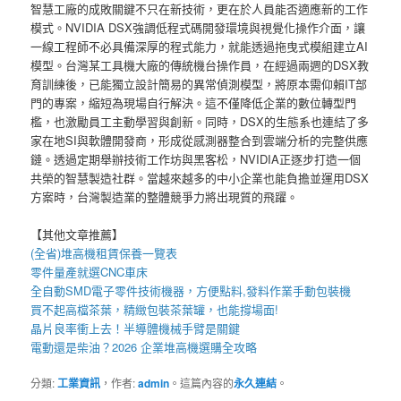
智慧工廠的成敗關鍵不只在新技術，更在於人員能否適應新的工作
模式。NVIDIA DSX強調低程式碼開發環境與視覺化操作介面，讓
一線工程師不必具備深厚的程式能力，就能透過拖曳式模組建立AI
模型。台灣某工具機大廠的傳統機台操作員，在經過兩週的DSX教
育訓練後，已能獨立設計簡易的異常偵測模型，將原本需仰賴IT部
門的專案，縮短為現場自行解決。這不僅降低企業的數位轉型門
檻，也激勵員工主動學習與創新。同時，DSX的生態系也連結了多
家在地SI與軟體開發商，形成從感測器整合到雲端分析的完整供應
鏈。透過定期舉辦技術工作坊與黑客松，NVIDIA正逐步打造一個
共榮的智慧製造社群。當越來越多的中小企業也能負擔並運用DSX
方案時，台灣製造業的整體競爭力將出現質的飛躍。
【其他文章推薦】
(全省)
堆高機
租賃保養一覽表
零件量產就選
CNC車床
全自動
SMD電子零件技術機器
，方便點料,發料作業手動包裝機
買不起高檔茶葉，精緻包裝
茶葉罐
，也能撐場面!
晶片良率衝上去！
半導體機械手臂
是關鍵
電動還是柴油？2026 企業
堆高機
選購全攻略
分類:
工業資訊
，作者:
admin
。這篇內容的
永久連結
。