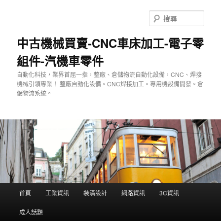
跳
至
搜
主
尋
要
中古機械買賣-CNC車床加工-電子零
內
組件-汽機車零件
容
自動化科技，業界首屈一指，整廠、倉儲物流自動化設備，CNC、焊接
機械引領專業！ 整廠自動化設備。CNC焊接加工。專用機設備開發。倉
儲物流系統。
主
首頁
工業資訊
裝潢設計
網路資訊
3C資訊
要
選
成人話題
單