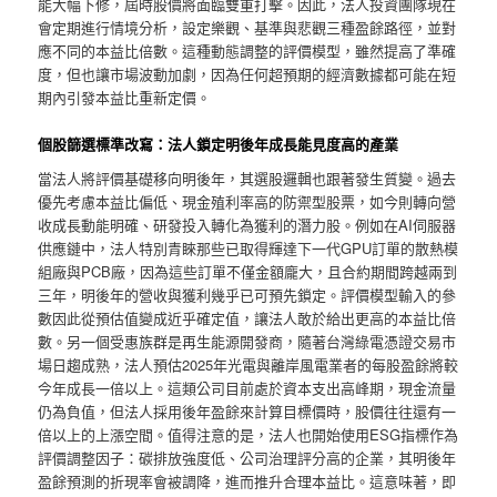
能大幅下修，屆時股價將面臨雙重打擊。因此，法人投資團隊現在
會定期進行情境分析，設定樂觀、基準與悲觀三種盈餘路徑，並對
應不同的本益比倍數。這種動態調整的評價模型，雖然提高了準確
度，但也讓市場波動加劇，因為任何超預期的經濟數據都可能在短
期內引發本益比重新定價。
個股篩選標準改寫：法人鎖定明後年成長能見度高的產業
當法人將評價基礎移向明後年，其選股邏輯也跟著發生質變。過去
優先考慮本益比偏低、現金殖利率高的防禦型股票，如今則轉向營
收成長動能明確、研發投入轉化為獲利的潛力股。例如在AI伺服器
供應鏈中，法人特別青睞那些已取得輝達下一代GPU訂單的散熱模
組廠與PCB廠，因為這些訂單不僅金額龐大，且合約期間跨越兩到
三年，明後年的營收與獲利幾乎已可預先鎖定。評價模型輸入的參
數因此從預估值變成近乎確定值，讓法人敢於給出更高的本益比倍
數。另一個受惠族群是再生能源開發商，隨著台灣綠電憑證交易市
場日趨成熟，法人預估2025年光電與離岸風電業者的每股盈餘將較
今年成長一倍以上。這類公司目前處於資本支出高峰期，現金流量
仍為負值，但法人採用後年盈餘來計算目標價時，股價往往還有一
倍以上的上漲空間。值得注意的是，法人也開始使用ESG指標作為
評價調整因子：碳排放強度低、公司治理評分高的企業，其明後年
盈餘預測的折現率會被調降，進而推升合理本益比。這意味著，即