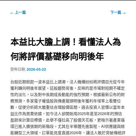
文
←
上一篇
下一篇
→
章
導
覽
本益比大膽上調！看懂法人為
何將評價基礎移向明後年
發佈日期:
2026-05-22
台股近期掀起一波本益比上調潮，法人機構紛紛將評價目光從今年
獲利轉向明後年展望。這股趨勢背後，反映的是市場對短期不確定
性的淡化，以及對中長期成長動能的強烈預期。根據最新公布的財
務預測，多家電子權值股與傳產龍頭明後年獲利年增率上看雙位
數，促使分析師大膽重估合理股價區間。過去投資人習慣以當年本
益比作為買賣依據，如今法人卻開始用2025年甚至2026年的預估
盈餘來計算目標價，此舉不僅拉高了股價天花板，更暗示著產業循
環已進入擴張期的新階段。尤其在半導體先進製程、AI供應鏈與綠
能轉型三大領域，訂單能見度直達2026年，讓法人敢於突破傳統評