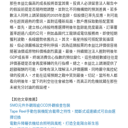
那些本益比偏高的成長股將首當其衝。投資人必須留意法人報告中
的假設前提是否隨時間調整，並對比不同機構間的預測差異。若多
數法人同時上調某個股的2025年盈餘，但股價已率先反應，則可能
存在超買過熱的警訊。面對這種新局面，散戶應採取動態配置策
略。首先，建立核心持股時應選擇明後年盈餘能見度最高、訂單覆
蓋率超過八成的公司，例如晶圓代工龍頭或電信服務商，即使短期
獲利波動，長線趨勢依舊向上。其次，衛星持股可搭配景氣循環
股，但必須嚴格設定停利停損，因為這類股票的本益比評價很容易
隨著油價或原物料價格劇烈震盪。最後，持續關注法人圈對明後年
GDP成長率、終端消費信心指數的預估變化，這些總經數據往往是
評價基礎是否會再度移轉的先行指標。總之，本益比上調潮提供了
超額報酬的可能，但唯有深入理解法人評價邏輯、同時嚴守風控紀
律的投資人，才能在這場預期之戰中笑到最後。切記，當所有人都
看向明後年，當下的利空往往會被忽略，而真正的危機就藏在那些
未被充分討論的假設裡。
【其他文章推薦】
SMD元件外觀瑕疵
CCD外觀檢查包裝
Tape Reel手動包裝機
配合載帶之特性，間斷式或連續式可自由選
擇切換
電動升降曬衣機
結合照明與風乾，打造全能陽台新生態