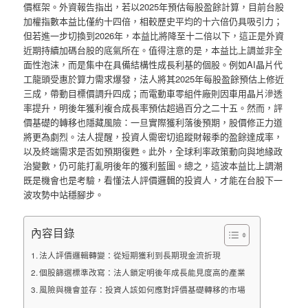
價框架。外資報告指出，若以2025年預估每股盈餘計算，目前台股
加權指數本益比僅約十四倍，相較歷史平均的十六倍仍具吸引力；
但若進一步切換到2026年，本益比將降至十二倍以下，這正是外資
近期持續加碼台股的底氣所在。值得注意的是，本益比上調並非全
面性泡沫，而是集中在具備結構性成長利基的個股。例如AI晶片代
工龍頭受惠於算力需求爆發，法人將其2025年每股盈餘預估上修近
三成，帶動目標價調升四成；而電動車零組件廠則因車用晶片滲透
率提升，明後年獲利複合成長率預估超過百分之二十五。然而，評
價基礎的轉移也隱藏風險：一旦實際獲利落後預期，股價修正力道
將更為劇烈。法人提醒，投資人需密切追蹤財報季的盈餘達成率，
以及終端需求是否如預期復甦。此外，全球利率政策動向與地緣政
治變數，仍可能打亂明後年的獲利藍圖。總之，這波本益比上調潮
既是機會也是考驗，看懂法人評價邏輯的投資人，才能在台股下一
波攻勢中站穩腳步。
內容目錄
法人評價邏輯轉變：從短期獲利到長期現金流折現
個股篩選標準改寫：法人鎖定明後年成長能見度高的產業
風險與機會並存：投資人該如何應對評價基礎轉移的市場