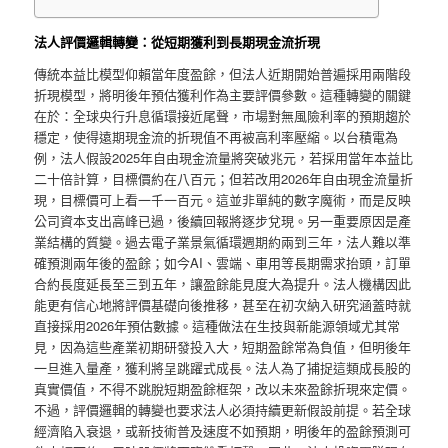
法人評價邏輯轉變：從短期獲利到長期現金流折現
傳統本益比模型仰賴當年度盈餘，但法人近期開始普遍採用兩階段
折現模型，將明後年預估獲利作為主要評價參數。這種轉變的關鍵
在於：全球央行升息循環接近尾聲，市場對無風險利率的預期趨於
穩定，使得遠期現金流的折現值不再被高利率壓縮。以台積電為
例，法人假設2025年自由現金流量將突破兆元，若採用當年本益比
二十倍計算，目標價約在八百元；但若改用2026年自由現金流量折
現，目標價可上看一千一百元。這並非單純的數字魔術，而是反映
公司資本支出高峰已過，後續回報將逐步兌現。另一重要原因是產
業結構的質變。過去電子業景氣循環週期約兩到三年，法人難以準
確預測兩年後的盈餘；如今AI、雲端、車用等長期需求抬頭，訂單
合約長度延長至三到五年，讓盈餘能見度大為提升。法人機構因此
能更有信心地將評價基礎向後推移，甚至在初次納入研究涵蓋時就
直接採用2026年預估數據。這種做法在生技與新能源領域尤其常
見，因為這些產業初期研發投入大，短期盈餘常為負值，但明後年
一旦進入量產，獲利將呈跳躍式成長。法人為了捕捉這類成長股的
真實價值，不得不跳脫短期盈餘框架，改以未來盈餘折現來定價。
不過，評價邏輯的轉變也要求法人必須持續更新假設前提。若全球
經濟陷入衰退，或新技術普及速度不如預期，明後年的盈餘預測可