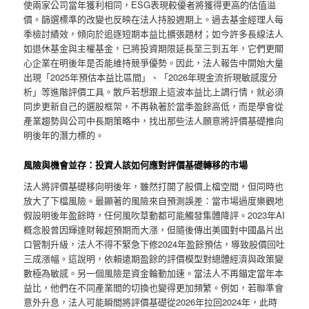
使兩家公司當年獲利相同，ESG表現較優者將獲得更高的估值溢
價。篩選標準的改變也反映在法人持股週期上。過去基金經理人每
季檢討績效，傾向於追逐短期本益比擴張題材；如今許多長線法人
如退休基金與主權基金，已將投資期限延長至三到五年，它們更關
心企業在明後年是否能維持競爭優勢。因此，法人報告中開始大量
出現「2025年預估本益比區間」、「2026年現金流折現敏感度分
析」等進階評價工具。散戶若想跟上這波本益比上調行情，就必須
同步更新自己的選股框架，不再執著於當季盈餘高低，而是學會從
產業趨勢與公司中長期策略中，找出那些法人願意將評價基礎推向
明後年的潛力標的。
風險與機會並存：投資人該如何應對評價基礎轉移的市場
法人將評價基礎移向明後年，雖然打開了股價上檔空間，但同時也
放大了下檔風險。最顯著的風險來自預測誤差：當市場過度樂觀地
假設明後年盈餘時，任何風吹草動都可能觸發集體降評。2023年AI
概念股曾因輝達財報超預期而大漲，但隨後傳出美國對中國晶片出
口管制升級，法人不得不緊急下修2024年盈餘預估，導致股價回吐
三成漲幅。這說明，依賴遠期盈餘的評價模型對總體經濟與政策變
數極為敏感。另一個風險是資金輪動加速。當法人不再錨定當年本
益比，他們在不同產業間的切換也變得更加頻繁。例如，若聯準會
意外升息，法人可能瞬間將評價基礎從2026年拉回2024年，此時