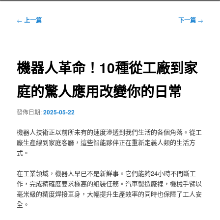
文
←
上一篇
下一篇
→
章
導
覽
機器人革命！10種從工廠到家
庭的驚人應用改變你的日常
發佈日期:
2025-05-22
機器人技術正以前所未有的速度滲透到我們生活的各個角落。從工
廠生產線到家庭客廳，這些智能夥伴正在重新定義人類的生活方
式。
在工業領域，機器人早已不是新鮮事。它們能夠24小時不間斷工
作，完成精確度要求極高的組裝任務。汽車製造廠裡，機械手臂以
毫米級的精度焊接車身，大幅提升生產效率的同時也保障了工人安
全。