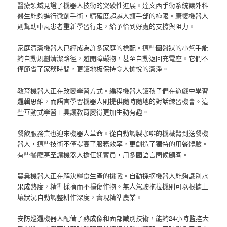
醫療領域見證了機器人技術的突破性進展。達文西手術系統讓外科
醫生能夠進行微創手術，精確度超越人類手部的極限。康復機器人
則幫助中風患者重新學習行走，給予恰到好處的支撐與阻力。
家庭清潔機器人已經成為許多家庭的標配。這些圓盤狀的小幫手能
夠自動規劃清潔路徑，避開障礙物，甚至自動返回充電座。它們不
僅節省了家務時間，更讓地板保持令人愉悅的潔淨。
教育機器人正在改變學習方式。編程機器人讓孩子們在遊戲中學習
邏輯思維，而語言學習機器人則提供隨時隨地的對話練習機會。這
些互動式學習工具讓教育變得更加生動有趣。
餐飲服務業也迎來機器人革命。從自動調製咖啡的機械臂到送餐機
器人，這些技術不僅提高了服務效率，更創造了獨特的用餐體驗。
有些餐廳甚至讓機器人擔任迎賓員，用多國語言問候顧客。
農業機器人正在解決糧食生產的挑戰。自動採摘機器人能夠識別水
果成熟度，精準採摘而不損傷作物。無人駕駛拖拉機則可以根據土
壤狀況自動調整耕作深度，實現精準農業。
安防巡邏機器人配備了熱成像和面部識別技術，能夠24小時監控大