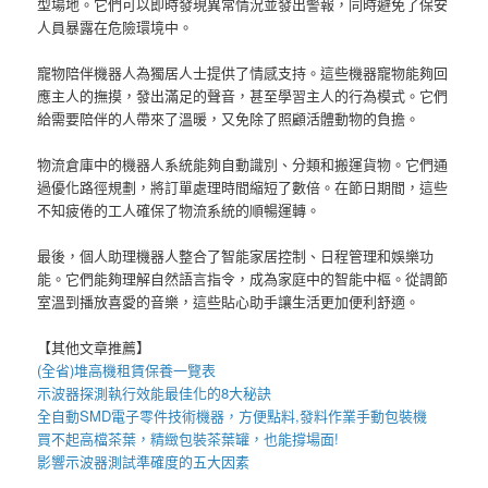
型場地。它們可以即時發現異常情況並發出警報，同時避免了保安
人員暴露在危險環境中。
寵物陪伴機器人為獨居人士提供了情感支持。這些機器寵物能夠回
應主人的撫摸，發出滿足的聲音，甚至學習主人的行為模式。它們
給需要陪伴的人帶來了溫暖，又免除了照顧活體動物的負擔。
物流倉庫中的機器人系統能夠自動識別、分類和搬運貨物。它們通
過優化路徑規劃，將訂單處理時間縮短了數倍。在節日期間，這些
不知疲倦的工人確保了物流系統的順暢運轉。
最後，個人助理機器人整合了智能家居控制、日程管理和娛樂功
能。它們能夠理解自然語言指令，成為家庭中的智能中樞。從調節
室溫到播放喜愛的音樂，這些貼心助手讓生活更加便利舒適。
【其他文章推薦】
(全省)
堆高機
租賃保養一覽表
示波器
探測執行效能最佳化的8大秘訣
全自動
SMD電子零件技術機器
，方便點料,發料作業手動包裝機
買不起高檔茶葉，精緻包裝
茶葉罐
，也能撐場面!
影響
示波器
測試準確度的五大因素