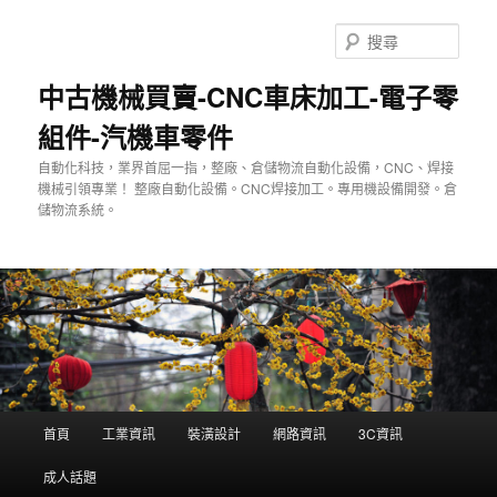
跳
至
搜
主
尋
要
中古機械買賣-CNC車床加工-電子零
內
組件-汽機車零件
容
自動化科技，業界首屈一指，整廠、倉儲物流自動化設備，CNC、焊接
機械引領專業！ 整廠自動化設備。CNC焊接加工。專用機設備開發。倉
儲物流系統。
主
首頁
工業資訊
裝潢設計
網路資訊
3C資訊
要
選
成人話題
單