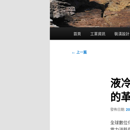
主
首頁
工業資訊
裝潢設計
要
選
單
文
←
上一篇
章
導
覽
液
的
發佈日期:
20
全球數位
電力消耗