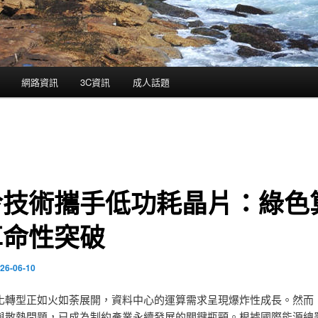
網路資訊
3C資訊
成人話題
冷技術攜手低功耗晶片：綠色
革命性突破
26-06-10
化轉型正如火如荼展開，資料中心的運算需求呈現爆炸性成長。然而
與散熱問題，已成為制約產業永續發展的關鍵瓶頸。根據國際能源總