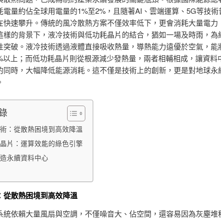
耗電量約佔全球用電量的1%至2%，且隨著AI、雲端運算、5G等技術
在快速攀升。傳統的風冷散熱方案不僅效率低下，更會消耗大量電力
這樣的背景下，液冷技術與低功耗晶片的結合，猶如一場及時雨，為
性突破。液冷技術透過液體直接吸收熱量，導熱能力遠優於空氣，能
0%以上；而低功耗晶片則從根源減少發熱量，兩者相輔相成，讓資料
的同時，大幅降低能源消耗。這不僅是技術上的創新，更是對地球永
。
錄
術：從散熱困境到高效降溫
晶片：運算效能的綠色引擎
造永續資料中心
：從散熱困境到高效降溫
系統依賴大量風扇與空調，不僅噪音大、佔空間，還容易因為灰塵堆