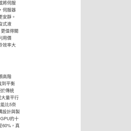
或將伺服
，伺服器
更安靜。
沒式液
。更值得關
利用價
冷效率大
顆高階
找到平衡
遠優於傳統
成大量平行
能比5奈
構設計與製
GPU的十
60%，真