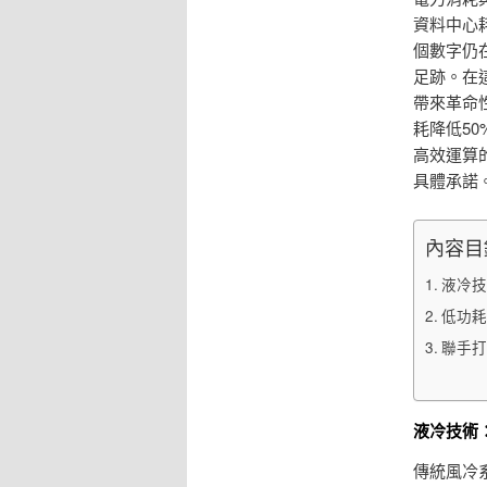
資料中心
個數字仍
足跡。在
帶來革命
耗降低5
高效運算
具體承諾
內容目
液冷技
低功耗
聯手打
液冷技術
傳統風冷