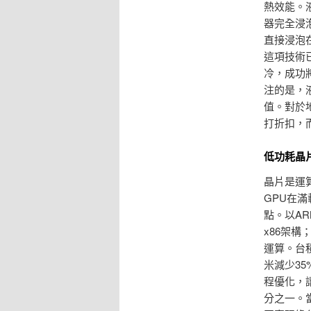
熱效能。
器完全浸
直接浸泡
這項技術
冷，成功將
注的是，
值。對於
打折扣，
低功耗晶
晶片是運
GPU在
點。以AR
x86架
運算。台
米減少3
程優化，讓
分之一。