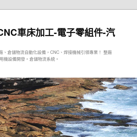
CNC車床加工-電子零組件-汽
廠、倉儲物流自動化設備，CNC、焊接機械引領專業！ 整廠
專用機設備開發。倉儲物流系統。