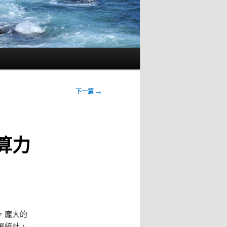
下一篇
→
算力
，龐大的
署統計，