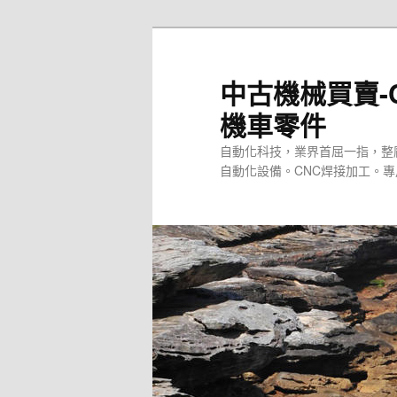
跳
至
主
中古機械買賣-
要
機車零件
內
容
自動化科技，業界首屈一指，整
自動化設備。CNC焊接加工。