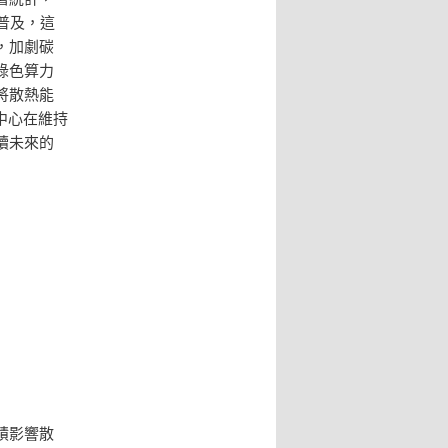
普及，這
，加劇碳
綠色算力
將散熱能
中心在維持
續未來的
積影響散