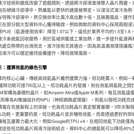
液冷技術則徹底改變了遊戲規則。透過將冷卻液直接導入晶片周邊，
泡在絕緣冷卻液中，熱量能以更快的速度被帶走。以浸沒式液冷為例
在特殊冷卻液中，熱交換效率比風冷高出數十倍，且無需風扇，運作
已在部分超大型資料中心獲得驗證，例如微軟的資料中心採用兩相浸
PUE（能源使用效率）降至1.07以下，遠低於業界平均的1.5至1.8
液冷系統能回收廢熱，用於區域供暖或工業加熱，進一步提升能源再
地處亞熱帶的台灣而言，液冷技術尤其適合，因為高溫潮濕環境讓風
而液冷可以穩定維持設備運作，降低故障風險。
片：運算效能的綠色引擎
算的核心心臟，傳統高效能晶片雖然運算力強，但功耗驚人，例如一
滿載時功耗可達700瓦以上。低功耗晶片的發展，則在效能與能耗之間
M架構為基礎的晶片，如Ampere Altra或Apple M系列，每瓦效能
構；而專為AI推論設計的NPU（神經網路處理器），則能以極低功耗完
積電在先進製程上的突破，也為低功耗晶片奠定堅實基礎，3奈米製程
5%功耗。更重要的是，低功耗晶片並非犧牲效能，而是透過更好的架
每瓦運算力最大化。例如Google的TPU v4，在相同效能下功耗僅為
當這些低功耗晶片與液冷技術結合，資料中心的總能耗可以降低40%至