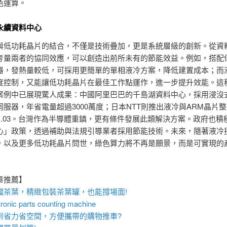
色運算。
永續資料中心
與低功耗晶片的結合，不僅是技術疊加，更是系統層級的創新。從資
考量兩者的協同效應，可以創造出前所未有的節能效益。例如，搭配
器，發熱量較低，可採用更簡單的單相液冷方案，降低建置成本；而
度控制，又能讓低功耗晶片在最佳工作點運作，進一步提升效能。這
案例中已展現驚人成果：中國阿里巴巴的千島湖資料中心，採用浸沒
伺服器，年省電量超過3000萬度；日本NTT則推出液冷與ARM晶片
至1.03。台灣作為半導體重鎮，更有條件發展此類解決方案。政府也積
心」政策，透過補助與法規引導業者採用節能技術。未來，隨著液冷
，以及更多低功耗晶片問世，綠色算力將不再是願景，而是可實現的
章推薦】
檔茶葉，精緻包裝
茶葉罐
，也能撐場面!
ronic parts counting machine
到省力省空間，方便攜帶的
購物推車
?