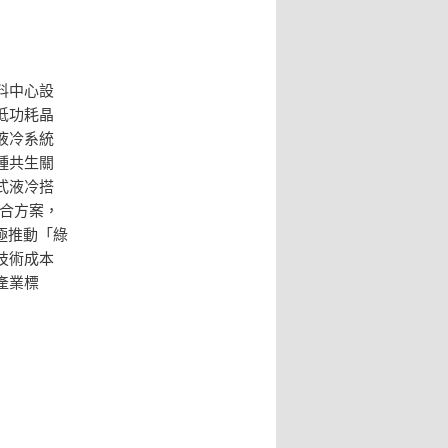
料中心設
低功耗晶
液冷系統
種共生關
式液冷搭
整合方案，
極推動「綠
技術成本
產業標