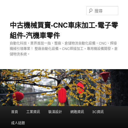
跳
至
搜
主
尋
要
中古機械買賣-CNC車床加工-電子零
內
組件-汽機車零件
容
自動化科技，業界首屈一指，整廠、倉儲物流自動化設備，CNC、焊接
機械引領專業！ 整廠自動化設備。CNC焊接加工。專用機設備開發。倉
儲物流系統。
主
首頁
工業資訊
裝潢設計
網路資訊
3C資訊
要
選
成人話題
單