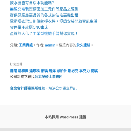
飲水機
皆有含淨水功能嗎?
無線充電裝
置
精密加工元件等產品之經銷
提供原廠最高品質的各式柴油
堆高機
出租
電動曬衣架
告別傳統撐衣桿，極簡安裝開啟智能生活
零件量產就選
CNC車床
產線無人化？
工業型機械手臂
幫你實現！
分類:
工業資訊
，作者:
admin
。這篇內容的
永久連結
。
好友連結
瀚誼
鴻和興
達思科
拓璞
瀚洋
恩柏仕
斯必克
孚克力
精騏
公司新成立尋找
台北記帳士事務所
台北會計師事務所
推薦，解決公司設立登記
本站採用 WordPress 建置