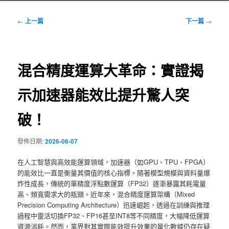
文
←
上一篇
下一篇
→
章
導
覽
混合精度運算大革命：實證揭
示加速器能效比提升驚人突
破！
發佈日期:
2026-06-07
在人工智慧與高效能運算領域，加速器（如GPU、TPU、FPGA）
的能效比一直是衡量其價值的核心指標。隨著模型規模與資料量爆
炸性成長，傳統的單精度浮點數運算（FP32）逐漸暴露其耗電量
高、頻寬需求大的瓶頸。近年來，混合精度運算架構（Mixed
Precision Computing Architecture）迅速崛起，透過在訓練與推理
過程中靈活切換FP32、FP16甚至INT8等不同精度，大幅降低運算
資源消耗。然而，業界對其實際能效提升效果的量化數據仍存在疑