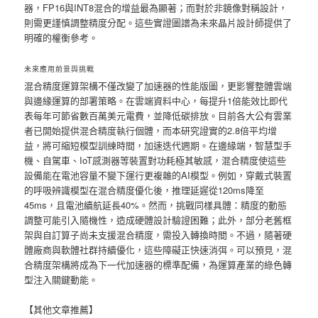
器，FP16與INT8混合的增益最為顯著；而對於非鏡像對稱設計，
則需更謹慎調整精度分配。這些實證圖譜為未來晶片設計師提供了
明確的權衡參考。
未來應用前景與挑戰
混合精度運算架構不僅改變了加速器的性能版圖，更影響整體雲端
與邊緣運算的部署策略。在雲端資料中心，每提升1倍能效比即代
表每年可節省數百萬美元電費，並降低碳排放。目前各大公有雲業
者已開始提供混合精度執行個體，而本研究證實的2.8倍平均增
益，將可縮短模型訓練時間，加速迭代週期。在邊緣端，智慧型手
機、自駕車、IoT感測器等裝置對功耗極其敏感，混合精度使這些
設備能在電池容量不變下運行更複雜的AI模型。例如，穿戴式裝置
的呼吸辨識模型在混合精度優化後，推理延遲從120ms降至
45ms，且電池續航延長40%。然而，挑戰同樣具體：精度的動態
調整可能引入隨機性，造成硬體設計驗證困難；此外，部分老舊框
架與自訂算子尚未支援混合精度，需投入轉換時間。不過，隨著硬
體廠商與軟體社群持續優化，這些障礙正快速消弭。可以預見，混
合精度架構將成為下一代加速器的標準配備，為運算產業的綠色轉
型注入關鍵動能。
【其他文章推薦】