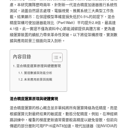
慮。本研究團隊歷時兩年，針對新一代混合精度加速器進行系統性
測試，涵蓋自然語言處理、電腦視覺、推薦系統三大典型工作負
載。結果顯示：在保證模型準確度損失低於0.5%的前提下，混合
精度架構可使加速器能效比（Perf/Watt）平均提升2.8倍，最高達
4.1倍。此一實證不僅為資料中心節能減碳提供具體方案，更為邊
緣運算裝置的續航力帶來革命性突破。以下將從架構原理、實測數
據與應用前景三個面向深入剖析。
內容目錄
混合精度運算原理與硬體實現
實證數據與效能分析
未來應用前景與挑戰
混合精度運算原理與硬體實現
混合精度運算的核心概念並非單純將所有運算降級為低精度，而是
根據運算元對最終結果的敏感度，動態分配精度。例如，在神經網
路訓練中，權重的梯度更新通常需要較高精度以避免發散，但前向
傳遞的部分層則可用FP16或INT8加速。現代加速器（如NVIDIA的