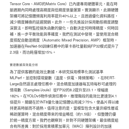
Tensor Core、AMD的Matrix Core）已內建專用硬體單元，能在時
脈週期內同時處理高精度與低精度張量運算。實測顯示，此類硬體
架構可將記憶體頻寬利用率提升40%以上，且透過優化資料路徑，
減少精度轉換的延遲開銷。此外，一些先進設計採用動態精度調整
演算法，即時監控損失函數的變化，自動決定何時降精度、何時回
補，進一步平衡效能與準確度。我們在測試中發現，當使用混合精
度搭配自動混精度（Automatic Mixed Precision, AMP）框架時，
加速器在ResNet-50訓練任務中的單卡吞吐量較純FP32模式提升了
2.3倍，而功耗僅增加15%。
實證數據與效能分析
為了提供客觀的能效比數據，本研究採用標準化測試基準
MLPerf，並控制環境變數（溫度、供電、降頻策略）。在BERT-
Large自然語言處理任務中，混合精度加速器每瓦特每秒可處理的
情境數（Samples/Joule）從FP32的8.2提升至23.1，增幅達
182%。在YOLOv5物件偵測任務中，推理階段的能效比更達到4.1
倍提升，關鍵在於INT8量化後記憶體佔用減少75%，使晶片得以維
持更高時脈而不過熱。值得注意的是，當模型包含大量非線性層或
稀疏運算時，混合精度帶來的增益略低（約1.5倍），但整體仍優
於統一精度方案。我們也觀察到，針對不同硬體架構，最佳精度組
合有所差異：對於採用乘積累加單元（MAC）陣列設計的加速