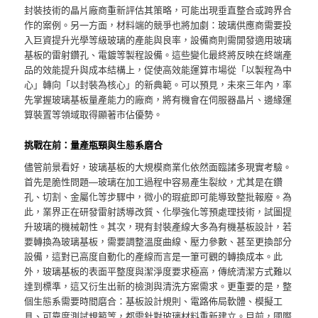
封裝技術的晶片廠商重新評估其策略，可能出現垂直整合或跨界合
作的案例。另一方面，材料端的競爭也將加劇：玻璃供應商需要投
入巨資提升光學等級玻璃的產能與良率，設備商則需開發適用玻璃
基板的雷射鑽孔、電鍍等製程設備。這些變化最終將反映在終端產
品的效能提升與成本結構上，促使高效能運算市場從「以製程為中
心」轉向「以封裝為核心」的新典範。可以預見，未來三年內，率
先掌握玻璃基板量產能力的廠商，將有機會在伺服器晶片、邊緣運
算裝置等領域取得顯著市佔優勢。
挑戰在前：量產瓶頸與生態系磨合
儘管前景看好，玻璃基板的大規模商業化依然面臨諸多現實考驗。
首先是脆性問題—玻璃在加工過程中容易產生裂紋，尤其是在鑽
孔、切割、金屬化等步驟中，微小的瑕疵即可能導致整批報廢。為
此，業界正在研發雷射誘導改質、化學強化等預處理技術，試圖提
升玻璃的機械韌性。其次，現有封裝產線大多為有機基板設計，若
要轉換為玻璃基板，需要調整溫度曲線、壓力參數、甚至更換部分
設備，這對已高度自動化的產線而言是一筆可觀的轉換成本。此
外，玻璃基板的表面平整度與潔淨度要求極高，傳統清潔方式難以
達到標準，這又衍生出新的檢測與清洗方案需求。更重要的是，整
個生態系需要時間磨合：基板設計規則、電路佈局軟體、模擬工
具、可靠度測試規範等，都需針對玻璃材料重新建立。目前，國際