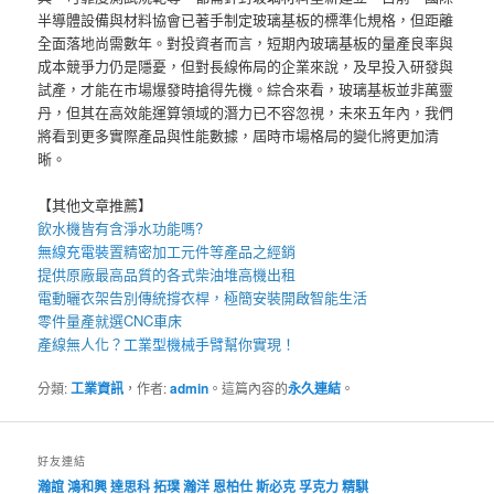
半導體設備與材料協會已著手制定玻璃基板的標準化規格，但距離
全面落地尚需數年。對投資者而言，短期內玻璃基板的量產良率與
成本競爭力仍是隱憂，但對長線佈局的企業來說，及早投入研發與
試產，才能在市場爆發時搶得先機。綜合來看，玻璃基板並非萬靈
丹，但其在高效能運算領域的潛力已不容忽視，未來五年內，我們
將看到更多實際產品與性能數據，屆時市場格局的變化將更加清
晰。
【其他文章推薦】
飲水機
皆有含淨水功能嗎?
無線充電裝
置
精密加工元件等產品之經銷
提供原廠最高品質的各式柴油
堆高機
出租
電動曬衣架
告別傳統撐衣桿，極簡安裝開啟智能生活
零件量產就選
CNC車床
產線無人化？
工業型機械手臂
幫你實現！
分類:
工業資訊
，作者:
admin
。這篇內容的
永久連結
。
好友連結
瀚誼
鴻和興
達思科
拓璞
瀚洋
恩柏仕
斯必克
孚克力
精騏