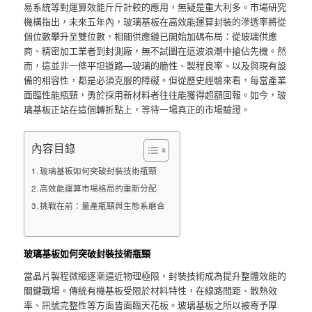
易系統等對運算效能斤斤計較的應用，無疑是重大利多。市場研究
機構指出，未來五年內，玻璃基板在高效能運算封裝的滲透率將從
個位數攀升至雙位數，相關供應鏈已開始加碼布局：從玻璃供應
商、精密加工業者到封測廠，無不試圖在這波浪潮中搶佔先機。然
而，這並非一條平坦道路—玻璃的脆性、製程良率、以及與現有設
備的相容性，都是必須克服的障礙。但從歷史經驗來看，每當產業
面臨性能瓶頸，勇於採用新材料者往往能獲得超額回報。如今，玻
璃基板正站在這個轉折點上，等待一場真正的市場驗證。
內容目錄
玻璃基板如何突破封裝技術瓶頸
高效能運算市場格局的重新分配
挑戰在前：量產瓶頸與生態系磨合
玻璃基板如何突破封裝技術瓶頸
當晶片製程微縮逐漸逼近物理極限，封裝技術成為提升整體效能的
關鍵戰場。傳統有機基板受限於材料特性，在線路間距、散熱效
率、訊號完整性等方面皆面臨天花板。玻璃基板之所以被寄予厚