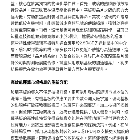
望，核心在於其獨特的物理化學性質。首先，玻璃的熱膨脹係數接
近矽晶片，這意味著在溫度變化過程中，基板與晶片之間的應力大
幅降低，有助於提高封裝可靠度與使用壽命。其次，玻璃的介電常
數遠低於有機材料，能顯著減少高頻訊號的傳輸損耗，這對於高速
運算至關重要。再者，玻璃基板可實現更精細的線路製作—目前已
知量產技術能做到線寬線距小於5微米，遠優於有機基板的極限。
這些特性使得玻璃基板特別適合應用於2.5D/3D先進封裝中的中介
層、扇出型封裝等結構，讓多顆晶片以更近距離進行高速通訊，進
而實現類似「晶片級系統」的整合效能。業界已有多家龍頭晶片設
計公司與封測廠展開合作，試產採用玻璃基板的加速器晶片，初步
結果顯示在電力效率與運算吞吐量方面皆有顯著提升。
高效能運算市場格局的重新分配
玻璃基板的導入不僅是技術升級，更可能引發供應鏈與市場地位的
洗牌。過去，有機基板的供應主要由少數亞洲大廠掌握，玻璃基板
的出現將打破這種壟斷格局。玻璃原料來源廣泛，加工技術門檻雖
高，但並非特定廠商獨占—這為新進者提供了切入機會。同時，玻
璃基板的高性能特質使得系統廠商能夠在同等功耗下提供更強大的
運算能力，這將直接影響雲端服務提供者的採購決策。例如，在AI
訓練場景中，採用玻璃基板封裝的GPU或TPU可以支援更大幅度的
模型參數擴展，同時保持合理的散熱成本。這將促使原本綁定特定