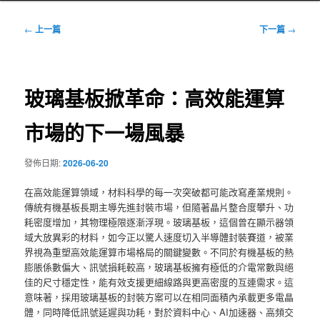
文
←
上一篇
下一篇
→
章
導
覽
玻璃基板掀革命：高效能運算
市場的下一場風暴
發佈日期:
2026-06-20
在高效能運算領域，材料科學的每一次突破都可能改寫產業規則。
傳統有機基板長期主導先進封裝市場，但隨著晶片整合度攀升、功
耗密度增加，其物理極限逐漸浮現。玻璃基板，這個曾在顯示器領
域大放異彩的材料，如今正以驚人速度切入半導體封裝賽道，被業
界視為重塑高效能運算市場格局的關鍵變數。不同於有機基板的熱
膨脹係數偏大、訊號損耗較高，玻璃基板擁有極低的介電常數與絕
佳的尺寸穩定性，能有效支援更細線路與更高密度的互連需求。這
意味著，採用玻璃基板的封裝方案可以在相同面積內承載更多電晶
體，同時降低訊號延遲與功耗，對於資料中心、AI加速器、高頻交