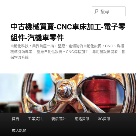
跳
至
搜
主
尋
要
中古機械買賣-CNC車床加工-電子零
內
組件-汽機車零件
容
自動化科技，業界首屈一指，整廠、倉儲物流自動化設備，CNC、焊接
機械引領專業！ 整廠自動化設備。CNC焊接加工。專用機設備開發。倉
儲物流系統。
主
首頁
工業資訊
裝潢設計
網路資訊
3C資訊
要
選
成人話題
單