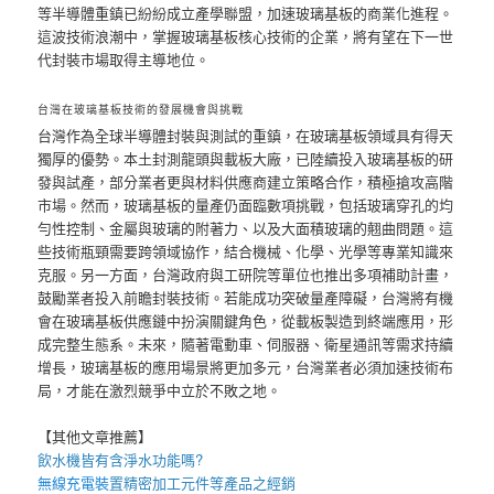
等半導體重鎮已紛紛成立產學聯盟，加速玻璃基板的商業化進程。
這波技術浪潮中，掌握玻璃基板核心技術的企業，將有望在下一世
代封裝市場取得主導地位。
台灣在玻璃基板技術的發展機會與挑戰
台灣作為全球半導體封裝與測試的重鎮，在玻璃基板領域具有得天
獨厚的優勢。本土封測龍頭與載板大廠，已陸續投入玻璃基板的研
發與試產，部分業者更與材料供應商建立策略合作，積極搶攻高階
市場。然而，玻璃基板的量產仍面臨數項挑戰，包括玻璃穿孔的均
勻性控制、金屬與玻璃的附著力、以及大面積玻璃的翹曲問題。這
些技術瓶頸需要跨領域協作，結合機械、化學、光學等專業知識來
克服。另一方面，台灣政府與工研院等單位也推出多項補助計畫，
鼓勵業者投入前瞻封裝技術。若能成功突破量產障礙，台灣將有機
會在玻璃基板供應鏈中扮演關鍵角色，從載板製造到終端應用，形
成完整生態系。未來，隨著電動車、伺服器、衛星通訊等需求持續
增長，玻璃基板的應用場景將更加多元，台灣業者必須加速技術布
局，才能在激烈競爭中立於不敗之地。
【其他文章推薦】
飲水機
皆有含淨水功能嗎?
無線充電裝
置
精密加工元件等產品之經銷