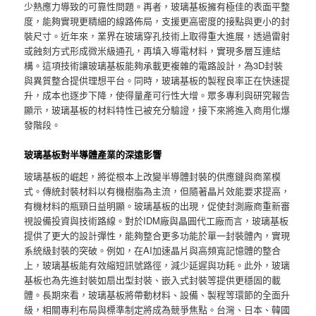
少熱應力導致的可靠性問題。再者，玻璃基板擁有極佳的表面平整
度，能夠實現更精細的線路佈局，支援更高密度的接點與更小的封
裝尺寸。近年來，業界在玻璃穿孔技術上取得重大進展，透過雷射
或蝕刻方式形成微米級通孔，再填入導電材料，實現多層互連結
構。這項技術讓玻璃基板能夠承載更複雜的電路設計，為3D封裝
與異質整合提供理想平台。同時，玻璃基板的製程良率正在快速提
升，成本也逐步下降，使得量產可行性大增。眾多專利與研究報告
顯示，玻璃基板的材料特性已被充分驗證，接下來將進入商用化爆
發階段。
玻璃基板對半導體產業的深遠影響
玻璃基板的崛起，將從根本上改變半導體封裝的供應鏈與商業模
式。傳統封裝材料以有機樹脂為主流，但隨著晶片效能要求提高，
有機材料的瓶頸日益明顯。玻璃基板的出現，促使封測廠商重新審
視設備投資與技術路線。對於IDM廠與晶圓代工廠而言，玻璃基板
提供了更大的設計彈性，能夠整合更多功能於單一封裝體內，實現
系統級封裝的突破。例如，在AI加速晶片與高頻寬記憶體的整合
上，玻璃基板能有效縮短訊號路徑，減少延遲與功耗。此外，玻璃
基板也為先進封裝如扇出型封裝、嵌入式封裝等提供更穩固的載
體。長期來看，玻璃基板將帶動材料、設備、製程等環節的全面升
級，相關專利布局與標準制定將成為競爭焦點。台灣、日本、韓國