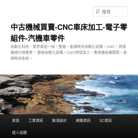
跳
至
搜
主
尋
要
中古機械買賣-CNC車床加工-電子零
內
組件-汽機車零件
容
自動化科技，業界首屈一指，整廠、倉儲物流自動化設備，CNC、焊接
機械引領專業！ 整廠自動化設備。CNC焊接加工。專用機設備開發。倉
儲物流系統。
主
首頁
工業資訊
裝潢設計
網路資訊
3C資訊
要
選
成人話題
單