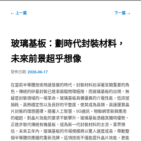
文
←
上一篇
下一篇
→
章
導
覽
玻璃基板：劃時代封裝材料，
未來前景超乎想像
發佈日期:
2026-06-17
在當前半導體技術飛速發展的時代，封裝材料扮演著至關重要的角
色。傳統的矽基封裝已逐漸面臨物理極限，而玻璃基板的出現，無
疑是封裝領域的一場革命。玻璃基板具備優異的介電性能、低訊號
損耗、高熱穩定性以及良好的平整度，使其成為高頻、高速運算晶
片封裝的理想選擇。隨著人工智慧、5G通訊、物聯網等新興應用
的崛起，對晶片效能的要求不斷攀升，玻璃基板憑藉其獨特優勢，
正逐步取代傳統有機基板，成為新一代封裝材料的主流。業界預
估，未來五年內，玻璃基板的市場規模將以驚人速度成長，帶動整
個半導體供應鏈的重新洗牌。這項技術不僅能提升晶片效能，更能