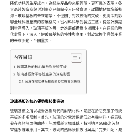
降低功耗與生產成本，為終端產品帶來更輕薄、更可靠的表現。各
大晶片製造商與封測廠商已紛紛投入研發資源，試圖搶佔這塊新藍
海。玻璃基板的未來前景，不僅關乎封裝技術的突破，更將深刻影
響全球科技產業的發展格局。從材料科學到製造工藝，從設計驗證
到量產導入，玻璃基板的每一步進展都備受市場關注。在這樣的時
代背景下，深入了解玻璃基板的特性與應用，對於掌握半導體產業
的未來脈動，至關重要。
內容目錄
玻璃基板的核心優勢與技術突破
玻璃基板對半導體產業的深遠影響
台灣在玻璃基板技術的發展機會與挑戰
玻璃基板的核心優勢與技術突破
玻璃基板之所以被譽為劃時代的封裝材料，關鍵在於它克服了傳統
基板的多項限制。首先，玻璃的介電常數遠低於有機材料，這意味
著在高頻訊號傳輸時，訊號損耗大幅降低，特別適合5G毫米波與
雷達系統等應用。其次，玻璃的熱膨脹係數可與晶片完美匹配，減