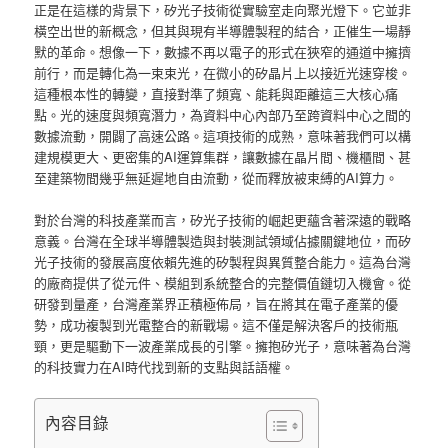
正是在這樣的背景下，矽光子技術從實驗室走向聚光燈下。它並非
橫空出世的新概念，但其與現有半導體製程的結合，正催生一場靜
默的革命。想像一下，數據不再以電子的形式在狹窄的通道中擁擠
前行，而是轉化為一束束光，在微小的矽晶片上以接近光速穿梭。
這種根本性的轉變，直接對準了頻寬、能耗與距離這三大核心痛
點。光的速度與頻寬潛力，為資料中心內部乃至跨資料中心之間的
數據流動，開闢了高速公路。這項技術的成熟，意味著我們可以構
建規模更大、更密集的AI運算集群，讓數據在晶片間、機櫃間、甚
至建築物間幾乎無延遲地自由流動，從而釋放被束縛的AI算力。
對於台灣的科技產業而言，矽光子技術的崛起更蘊含著深遠的戰略
意義。台灣在全球半導體製造與封裝測試領域佔據關鍵地位，而矽
光子技術的發展高度依賴先進的矽製程與異質整合能力。這為台灣
的廠商提供了從元件、模組到系統整合的完整價值鏈切入機會。從
研發到量產，台灣產業界正積極佈局，旨在將其在電子產業的優
勢，成功複製到光電整合的新戰場。這不僅是解決客戶的技術瓶
頸，更是驅動下一波產業成長的引擎。擁抱矽光子，意味著為台灣
的科技實力在AI時代找到新的支點與話語權。
內容目錄