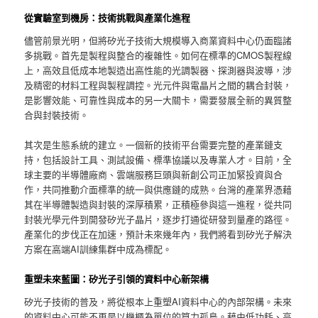
從實驗室到機房：技術挑戰與產業化進程
儘管前景光明，但將矽光子技術大規模導入商業資料中心仍面臨諸
多挑戰。首先是製程與整合的複雜性。如何在標準的CMOS製程線
上，高效且低成本地製造出高性能的光調製器、探測器與波導，涉
及精密的材料工程與製程調控。光元件與電晶片之間的耦合封裝，
是影響效能、可靠性與成本的另一大關卡，需要發展全新的異質整
合與封裝技術。
其次是生態系統的建立。一個新的技術平台需要完整的產業鏈支
持，包括設計工具、測試設備、標準協議以及專業人才。目前，全
球主要的半導體廠商、雲端服務巨頭與新創公司正加緊投資與合
作，共同推動介面標準的統一與供應鏈的成熟。台灣的產業界憑藉
其在半導體製造與封裝的深厚積累，正積極參與這一進程，從共同
封裝光學元件到開發矽光子晶片，逐步打通從研發到量產的路徑。
產業化的步伐正在加速，預計未來幾年內，我們將看到矽光子解決
方案在高端AI訓練集群中成為標配。
重塑未來藍圖：矽光子引領的資料中心新架構
矽光子技術的普及，將從根本上重塑AI資料中心的內部架構。未來
的資料中心可能不再是以機櫃為單位的算力孤島。藉由低功耗、高