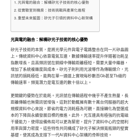
光與電的融合：解構矽光子技術的核心優勢
從實驗室到機房：技術挑戰與產業化進程
重塑未來藍圖：矽光子引領的資料中心新架構
光與電的融合：解構矽光子技術的核心優勢
矽光子技術的本質，是將光學元件與電子電路整合在同一片矽晶圓
上。傳統資料中心依靠電氣互連，數據傳輸速率提升伴隨著功耗呈
指數增長，且高頻訊號在銅線中傳輸距離極短，需要大量中繼器，
增加了系統複雜度與成本。矽光子則利用光波導作為傳輸媒介，光
訊號的損耗極低，能夠在單一通道上實現每秒數百Gb甚至Tb級的
傳輸速率，頻寬潛力是電互連的數十倍以上。
更關鍵的優勢在於能耗。光訊號在傳輸過程中幾乎不產生熱量，長
距離傳輸也無需訊號增強。這對於動輒擁有數十萬台伺服器的超大
規模資料中心來說，節省的電力消耗極為可觀，直接轉化為營運成
本的下降與永續發展目標的推進。此外，光互連具有極強的抗電磁
干擾能力，使得設備佈局可以更為緊密，提升了資料中心的空間利
用率與算力密度。這些特性共同構成了矽光子解決頻寬瓶頸的堅實
基礎，使其成為支撐下一代AI資料中心架構的骨幹技術。