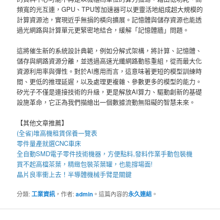
頻寬的光互連，GPU、TPU等加速器可以更靈活地組成超大規模的
計算資源池，實現近乎無損的橫向擴展。記憶體與儲存資源也能透
過光網路與計算單元更緊密地結合，緩解「記憶體牆」問題。
這將催生新的系統設計典範，例如分解式架構，將計算、記憶體、
儲存與網路資源分離，並透過高速光纖網路動態重組，從而最大化
資源利用率與彈性。對於AI應用而言，這意味著更短的模型訓練時
間、更低的推理延遲，以及處理更複雜、參數更多的模型的能力。
矽光子不僅是連接技術的升級，更是解放AI算力、驅動創新的基礎
設施革命，它正為我們描繪出一個數據流動無阻礙的智慧未來。
【其他文章推薦】
(全省)
堆高機
租賃保養一覽表
零件量產就選
CNC車床
全自動
SMD電子零件技術機器
，方便點料,發料作業手動包裝機
買不起高檔茶葉，精緻包裝
茶葉罐
，也能撐場面!
晶片良率衝上去！
半導體機械手臂
是關鍵
分類:
工業資訊
，作者:
admin
。這篇內容的
永久連結
。