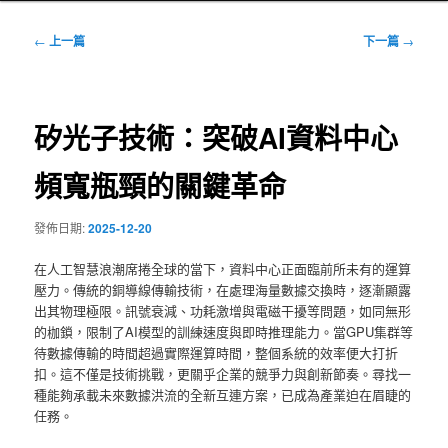
文
←
上一篇
下一篇
→
章
導
覽
矽光子技術：突破AI資料中心
頻寬瓶頸的關鍵革命
發佈日期:
2025-12-20
在人工智慧浪潮席捲全球的當下，資料中心正面臨前所未有的運算
壓力。傳統的銅導線傳輸技術，在處理海量數據交換時，逐漸顯露
出其物理極限。訊號衰減、功耗激增與電磁干擾等問題，如同無形
的枷鎖，限制了AI模型的訓練速度與即時推理能力。當GPU集群等
待數據傳輸的時間超過實際運算時間，整個系統的效率便大打折
扣。這不僅是技術挑戰，更關乎企業的競爭力與創新節奏。尋找一
種能夠承載未來數據洪流的全新互連方案，已成為產業迫在眉睫的
任務。