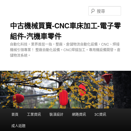
跳
至
搜
主
尋
要
中古機械買賣-CNC車床加工-電子零
內
組件-汽機車零件
容
自動化科技，業界首屈一指，整廠、倉儲物流自動化設備，CNC、焊接
機械引領專業！ 整廠自動化設備。CNC焊接加工。專用機設備開發。倉
儲物流系統。
主
首頁
工業資訊
裝潢設計
網路資訊
3C資訊
要
選
成人話題
單