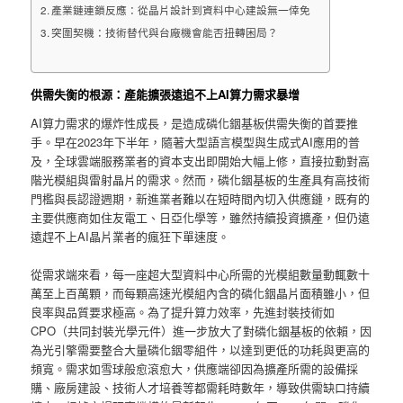
產業鏈連鎖反應：從晶片設計到資料中心建設無一倖免
突圍契機：技術替代與台廠機會能否扭轉困局？
供需失衡的根源：產能擴張遠追不上AI算力需求暴增
AI算力需求的爆炸性成長，是造成磷化銦基板供需失衡的首要推
手。早在2023年下半年，隨著大型語言模型與生成式AI應用的普
及，全球雲端服務業者的資本支出即開始大幅上修，直接拉動對高
階光模組與雷射晶片的需求。然而，磷化銦基板的生產具有高技術
門檻與長認證週期，新進業者難以在短時間內切入供應鏈，既有的
主要供應商如住友電工、日亞化學等，雖然持續投資擴產，但仍遠
遠趕不上AI晶片業者的瘋狂下單速度。
從需求端來看，每一座超大型資料中心所需的光模組數量動輒數十
萬至上百萬顆，而每顆高速光模組內含的磷化銦晶片面積雖小，但
良率與品質要求極高。為了提升算力效率，先進封裝技術如
CPO（共同封裝光學元件）進一步放大了對磷化銦基板的依賴，因
為光引擎需要整合大量磷化銦零組件，以達到更低的功耗與更高的
頻寬。需求如雪球般愈滾愈大，供應端卻因為擴產所需的設備採
購、廠房建設、技術人才培養等都需耗時數年，導致供需缺口持續