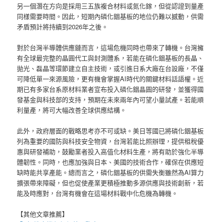
另一個潛在方向是採用三五族複合材料或氮化鎵，但從認證到量產
同樣需要時間。因此，短期內磷化銦基板的地位仍難以撼動，供需
矛盾預計將持續到2026年之後。
對於台灣半導體供應鏈而言，這場危機同時也帶來了轉機。台灣擁
有全球最完整的晶圓代工與封測體系，若能在磷化銦基板的長晶、
拋光、磊晶等環節建立自主技術，或引進日系大廠在台設廠，不僅
可降低單一來源風險，更有機會掌握AI時代的關鍵材料話語權。近
期已有多家台系原材料業者宣布投入磷化銦晶圓的研發，並獲得國
發基金與科技部的支持，預期在未來兩年內可望小量試產。若能順
利量產，將可大幅改善全球供應結構。
此外，政府層面的戰略思考亦不可或缺。美日等國已將磷化銦基板
列為重要的國防與科技安全物資，台灣若能比照辦理，提供租稅優
惠與研發補助，鼓勵業者投入高值化材料生產，將有助於強化半導
體韌性。同時，也應加強與日本、美國的技術合作，確保在供應短
缺時能共享產能。總而言之，磷化銦基板的供需失衡雖然為AI算力
擴張帶來障礙，但也促使產業更積極推動多源供應與技術創新，若
能及時應對，台灣有機會在這場材料戰中化危機為轉機。
【其他文章推薦】