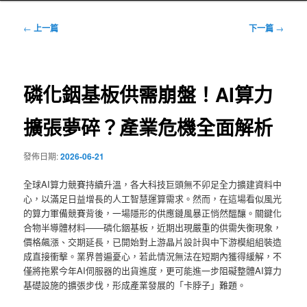
文
←
上一篇
下一篇
→
章
導
覽
磷化銦基板供需崩盤！AI算力
擴張夢碎？產業危機全面解析
發佈日期:
2026-06-21
全球AI算力競賽持續升溫，各大科技巨頭無不卯足全力擴建資料中
心，以滿足日益增長的人工智慧運算需求。然而，在這場看似風光
的算力軍備競賽背後，一場隱形的供應鏈風暴正悄然醞釀。關鍵化
合物半導體材料——磷化銦基板，近期出現嚴重的供需失衡現象，
價格飆漲、交期延長，已開始對上游晶片設計與中下游模組組裝造
成直接衝擊。業界普遍憂心，若此情況無法在短期內獲得緩解，不
僅將拖累今年AI伺服器的出貨進度，更可能進一步阻礙整體AI算力
基礎設施的擴張步伐，形成產業發展的「卡脖子」難題。