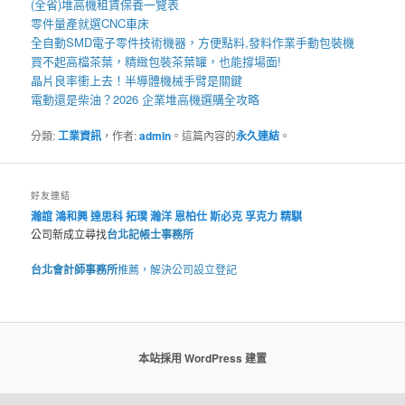
(全省)
堆高機
租賃保養一覽表
零件量產就選
CNC車床
全自動
SMD電子零件技術機器
，方便點料,發料作業手動包裝機
買不起高檔茶葉，精緻包裝
茶葉罐
，也能撐場面!
晶片良率衝上去！
半導體機械手臂
是關鍵
電動還是柴油？2026 企業
堆高機
選購全攻略
分類:
工業資訊
，作者:
admin
。這篇內容的
永久連結
。
好友連結
瀚誼
鴻和興
達思科
拓璞
瀚洋
恩柏仕
斯必克
孚克力
精騏
公司新成立尋找
台北記帳士事務所
台北會計師事務所
推薦，解決公司設立登記
本站採用 WordPress 建置