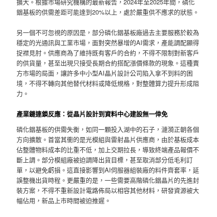
擴大。根據市場研究機構的最新報告，2024年至2025年間，磷化
銦基板的供需差距可能達到20%以上，處於嚴重供不應求的狀態。
另一個不可忽視的原因是，部分磷化銦基板廠過去主要服務於較為
穩定的光通訊與工業市場，面對突然暴增的AI需求，產能調配顯得
捉襟見肘。供應商為了維持既有客戶的合約，不得不限制對新客戶
的供貨量，甚至出現只接受長期合約搭配漲價條款的現象。這種賣
方市場的局面，讓許多中小型AI晶片設計公司陷入拿不到料的困
境，不得不轉向其他替代材料或降低規格，對整體算力提升形成阻
力。
產業鏈連鎖反應：從晶片設計到資料中心建設無一倖免
磷化銦基板的供需失衡，如同一顆投入湖中的石子，漣漪正朝各個
方向擴散。首當其衝的是光模組與雷射晶片供應商，由於基板成本
佔整體物料成本的比重不低，加上交期拉長，導致終端產品報價不
斷上調。部分模組廠被迫調降出貨目標，甚至取消部分低毛利訂
單，以避免虧損。這直接影響到AI伺服器組裝廠的料件齊套率，延
誤整機出貨時程。更嚴重的是，一些需要高階磷化銦晶片的先進封
裝方案，不得不重新設計電路佈局以相容其他材料，研發資源被大
幅佔用，新品上市時間被迫推遲。