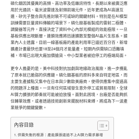
磷化銦因其優異的高頻、高功率及低雜訊特性，長期以來被廣泛應
用於光通訊、毫米波雷達及射頻前端元件，近年更成為AI高速互
連、矽光子整合與先進封裝不可或缺的關鍵材料。特別是在AI模型
訓練需要巨量資料傳輸的場景下，磷化銨基板製成的雷射二極體、
調變器等元件，直接決定了資料中心內部光模組的效能極限。一旦
基板供應出現斷層，連鎖效應將迅速擴散至整個AI晶片生態系。據
業內人士透露，目前一線基板廠的產能利用率已逼近百分百，新增
擴產計畫最快也要18至24個月才能量產，短期內供需缺口恐難填
補，市場已出現大廠加價搶貨、中小型業者被迫停工的極端局面。
更令人擔憂的是，美中科技對抗加劇與地緣政治風險，進一步攪亂
了原本就已脆弱的供應鏈。磷化銦基板的原料多來自特定地區，而
主要生產據點又集中在日本與少數歐美廠商，使得供應集中度過高
的問題浮上檯面。一旦有任何區域發生意外停工或貿易限制，全球
AI算力擴張的節奏就可能被迫放慢。面對此困境，台廠是否能夠抓
住轉單效應，或者透過技術創新來擺脫材料束縛，將成為下一波產
業競爭的關鍵變數。
內容目錄
供需失衡的根源：產能擴張遠追不上AI算力需求暴增