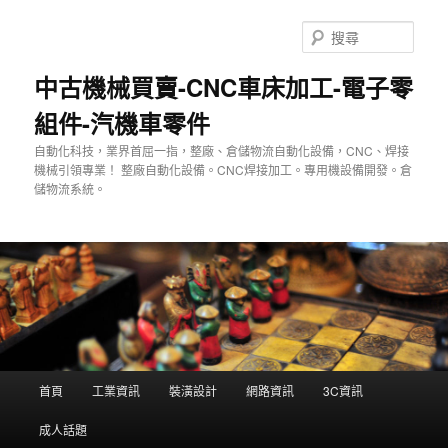
跳
至
搜
主
尋
要
中古機械買賣-CNC車床加工-電子零
內
組件-汽機車零件
容
自動化科技，業界首屈一指，整廠、倉儲物流自動化設備，CNC、焊接
機械引領專業！ 整廠自動化設備。CNC焊接加工。專用機設備開發。倉
儲物流系統。
主
首頁
工業資訊
裝潢設計
網路資訊
3C資訊
要
選
成人話題
單