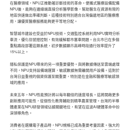
在醫療領域，NPU正推動著診斷技術的革命。便攜式醫療設備配備
NPU後，能夠在邊緣端直接分析醫學影像，幫助醫生在資源有限的
地區快速做出準確判斷。這種技術特別適合台灣偏遠地區的醫療應
用，讓優質醫療服務能夠更平等地分配。
智慧城市建設也受益於NPU技術。交通監控系統利用NPU實時分析
車流，優化信號燈控制，有效緩解都市塞車問題。台北市已在多個
重點路段部署這類系統，初步數據顯示高峰時段通行效率提升了
15%以上。
隱私保護是NPU帶來的另一項重要優勢。與將數據傳送至雲端處理
不同，NPU支持設備端運算，敏感數據無需離開用戶設備。這對於
台灣日益重視的個資保護至關重要，特別是在金融和醫療等敏感領
域的應用。
未來五年，NPU性能預計將以每年翻倍的速度增長。這將開啟更多
創新應用可能性，從個性化教育輔助到精準農業管理。台灣的半導
體產業在NPU研發領域佔據關鍵地位，有望在這波AI硬體革命中扮
演領導角色。
消費者在選購電子產品時，NPU規格已成為重要考量因素。強大的