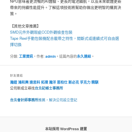
NPU意味著更流暢的AI體驗、更長的電池續航，以及未來軟體更新
帶來的持續性能提升。了解這項技術將幫助你做出更明智的購買決
策。
【其他文章推薦】
SMD元件外觀瑕疵
CCD外觀檢查包裝
Tape Reel手動包裝機
配合載帶之特性，間斷式或連續式可自由選
擇切換
分類:
工業資訊
，作者:
admin
。這篇內容的
永久連結
。
好友連結
瀚誼
鴻和興
達思科
拓璞
瀚洋
恩柏仕
斯必克
孚克力
精騏
公司新成立尋找
台北記帳士事務所
台北會計師事務所
推薦，解決公司設立登記
本站採用 WordPress 建置