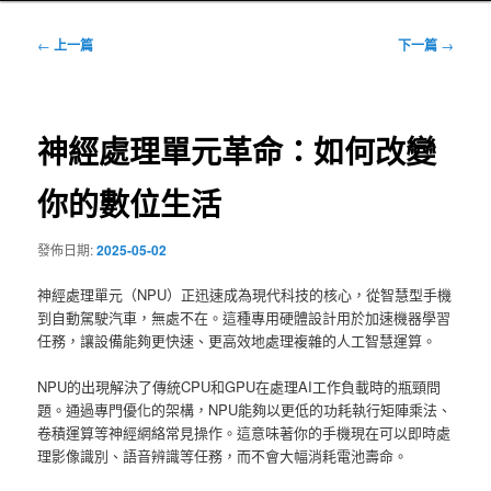
文
←
上一篇
下一篇
→
章
導
覽
神經處理單元革命：如何改變
你的數位生活
發佈日期:
2025-05-02
神經處理單元（NPU）正迅速成為現代科技的核心，從智慧型手機
到自動駕駛汽車，無處不在。這種專用硬體設計用於加速機器學習
任務，讓設備能夠更快速、更高效地處理複雜的人工智慧運算。
NPU的出現解決了傳統CPU和GPU在處理AI工作負載時的瓶頸問
題。通過專門優化的架構，NPU能夠以更低的功耗執行矩陣乘法、
卷積運算等神經網絡常見操作。這意味著你的手機現在可以即時處
理影像識別、語音辨識等任務，而不會大幅消耗電池壽命。