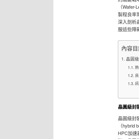
（Wafer
製程良率
深入剖析
服這些障
內容目
晶圓級
熱
良
訊
晶圓級封
晶圓級封裝
（hybr
HPC加速