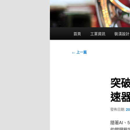
主
首頁
工業資訊
裝潢設計
要
選
單
文
←
上一篇
章
導
覽
突
速
發佈日期:
20
隨著AI
的關鍵戰