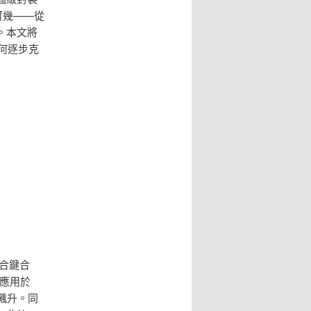
蹴可幾——從
。本文將
何逐步克
混合鍵合
當應用於
之飆升。同