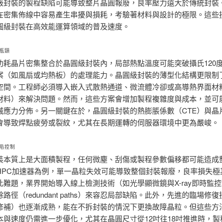
級封裝的製程缺陷可能導致整片晶圓報廢，良率壓力遠大於傳統封裝
在密集佈線中容易產生串擾與損耗，考驗著材料與設計的極限。這些
圓級封裝在高效能運算領域的普及速度。
瓶頸
功耗晶片密集整合於晶圓級封裝內，局部熱點溫度可能突破攝氏120
案（如風扇或均熱板）的處理能力。晶圓級封裝的薄型化結構更限制
空間。工程師必須導入嵌入式散熱通道、微流體冷卻或高導熱界面材
材料）來解決問題。然而，這些方案會增加製程複雜度與成本，並可
械應力分佈。另一關鍵在於，晶圓級封裝的熱膨脹係數（CTE）與晶
會導致焊點疲勞或裂紋，尤其在長期運轉的伺服器環境中更為嚴峻。
陷控制
裝本質上是大面積製程，任何微塵、刮傷或製程參數偏移都可能造成
HPC加速器為例，單一晶粒失效可能導致整個封裝報廢，良率損失極
此難題，業界開始導入線上檢測技術（如光學顯微鏡與X-ray即時監
路徑（redundant paths）來容忍局部缺陷。此外，先進的臨場修
修補）也逐漸成熟，能在不拆封裝的情況下更換故障晶粒。但這些方
本與速度仍需進一步優化，尤其在晶圓尺寸從12吋往18吋推進時，製