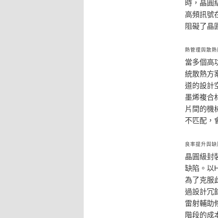
時，晶圓
高頻訊號
阻礙了晶
熱管理與散熱
當多個高
統散熱方
道的設計
墨烯複合
片間的機
不匹配，
良率提升與缺
晶圓級封
缺陷。以
為了克服
過設計冗餘
雷射輔助
階段的成