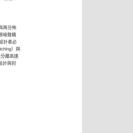
塊與再分佈
源噪聲耦
，設計者必
hing）與
）來分離高速
設計與封