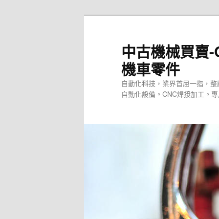
跳
至
主
中古機械買賣-
要
機車零件
內
容
自動化科技，業界首屈一指，整
自動化設備。CNC焊接加工。