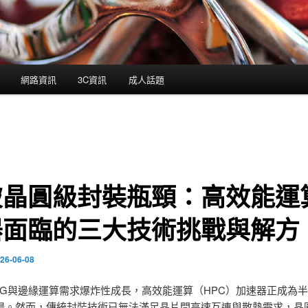
網路資訊
3C資訊
成人話題
破晶圓級封裝瓶頸：高效能運
器面臨的三大技術挑戰與解方
26-06-08
、5G與邊緣運算需求爆炸性成長，高效能運算（HPC）加速器正成為
場。然而，傳統封裝技術已無法滿足晶片間高速互連與散熱需求，晶