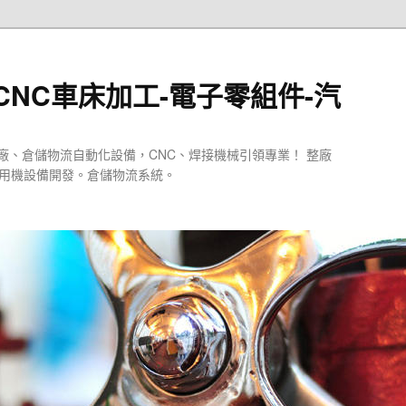
CNC車床加工-電子零組件-汽
廠、倉儲物流自動化設備，CNC、焊接機械引領專業！ 整廠
專用機設備開發。倉儲物流系統。