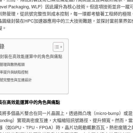
-Level Packaging, WLP）因此躍升為核心技術。但這項技術並非一
到熱管理，從訊號完整性到成本控制，每一環都考驗著工程師的極限
晶圓級封裝在HPC加速器應用中的三大技術難題，並探討當前業界如
礙。
錄
封裝在高效能運算中的角色與痛點
管理與散熱瓶頸
率提升與缺陷控制
號完整性與互連設計
裝在高效能運算中的角色與痛點
將多個晶片整合在同一片晶圓上，透過微凸塊（micro-bump）或
id bonding）實現高密度互連，大幅縮短訊號路徑、提升頻寬。然而，
器（如GPU、TPU、FPGA）時，晶片功耗動輒數百瓦，熱密度隨