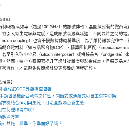
。
互連設計
器仰賴極高頻率（超過100 GHz）的訊號傳輸，晶圓級封裝的微凸
L）會引入寄生電容與電感，造成訊號衰減與延遲。不同晶片之間的電
er noise coupling）也會干擾數據傳輸精準度。為了維持訊號完整性
耗介電材料（如液晶聚合物LCP）、精算阻抗匹配（impedance matc
至引入矽中介層（silicon interposer）或橋接晶片（bridge die
號。然而，這些方案顯著提升了設計複雜度與製造成本，且需要晶片
緊密協作，才能避免後期設計變更導致的時程延誤。
章推薦】
件外觀瑕疵
CCD外觀檢查包裝
eel手動包裝機
配合載帶之特性，間斷式或連續式可自由選擇切換
曬衣機
結合照明與風乾，打造全能陽台新生態
用在何種環境中呢?
損解決方案
設計與施工標準，你準備好了嗎？