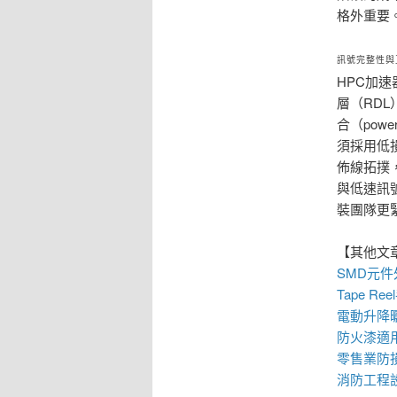
格外重要
訊號完整性與
HPC加速
層（RD
合（pow
須採用低損
佈線拓撲，甚
與低速訊
裝團隊更
【其他文
SMD元
Tape R
電動升降
防火漆
適
零售業
防
消防工程