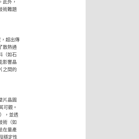
。此外，
技術難題
度，超出傳
了散熱通
料（如石
能影響晶
片之間的
整片晶圓
其可觀。
控），並透
復技術（如
法在量產
程穩定性