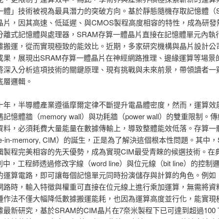
一體」技術被視為最具潛力的突破方向。基於靜態隨機存取記憶體（S
晶片，因其高速、低延遲、與CMOS製程高度相容的特性，成為研發
分離式記憶體與處理器，SRAM存算一體晶片直接在記憶體單元內執
據搬運，從而實現極致的能效比。近期，多家研究機構與晶片設計公
成果，展現出SRAM存算一體晶片在神經網路推理、邊緣運算等場景
將深入分析這項技術的關鍵原理、現有挑戰與未來前景，帶領讀者一
底層邏輯。
十年，半導體產業遵循摩爾定律不斷提升電晶體密度，然而，運算效
記憶體牆（memory wall）與功耗牆（power wall）的雙重限制。
資料，必須耗費大量能量在數據傳輸上，導致整體能效低落。存算一
ute-in-memory, CIM）的誕生，正是為了解決這個根本性問題。其中，
輯製程完美相容的先天優勢，成為實現CIM最受青睞的候選技術。在
列中，工程師透過修改字線（word line）與位元線（bit line）的控
的運算電路，即可讓每個記憶單元同時扮演儲存與計算的角色。例如
網路時，輸入特徵與權重可直接在位元線上進行乘加運算，無需將資
種作法不僅大幅降低數據搬運能耗，也因為運算高度並行化，能實現
最新研究，基於SRAM的CIM晶片在7奈米製程下已可達到超過100 T