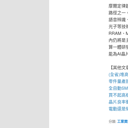
摩爾定律
路徑之一
語音辨識
光子等技
RRAM
內仍將是
算一體研
能為AI
【其他文
(全省)
堆
零件量產
全自動
S
買不起高
晶片良率
電動還是柴
分類:
工業資