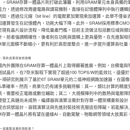
」。SRAM存算一體晶片則打破此藩籬，利用SRAM單元本身具備的
能力，透過修改周邊電路與讀寫機制，直接在記憶體陣列中執行邏輯
如，透過位元線（bit line）的電壓累加實現乘加運算，此舉不僅省
因運算發生在記憶體內，功耗大幅下降。此外，SRAM採用標準CMO
至現有晶片設計流程，降低量產門檻。目前主流做法包括數位域與類
計，前者強調精確性，後者則在功耗與面積上更具優勢。在先進製程
AM單元面積不斷縮小，更有利於高密度整合，進一步提升運算吞吐量
：現有成果與技術挑戰
國內外團隊在SRAM存算一體晶片上取得顯著進展。例如，台積電與
試晶片，在7奈米製程下實現了超過100 TOPS/W的能效比，遠優於
一項研究則展示了基於6T SRAM單元的二值神經網路加速器，在圖
8%準確率。然而，商業化仍有諸多挑戰待解：其一，類比計算的精度
訊，需要校正電路或數位輔助；其二，大規模陣列中的散熱與電壓降
開發工具鏈尚未成熟，編譯器與演算法需針對存算一體架構重新設計
混合訊號設計、容錯演算法與先進封裝技術克服這些障礙。若能解決
AM存算一體晶片將有望在邊緣AI、自動駕駛、物聯網等領域大放異彩
一波運算浪潮的領航者？