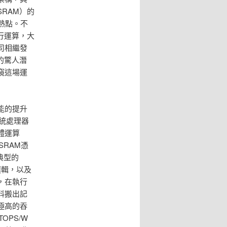
RAM）的
熱點。不
行運算，大
司相繼發
的驚人潛
窺這場運
能的提升
傳統處理器
體運算
SRAM憑
典型的
制邏輯，以及
，在執行
料搬出記
極高的吞
OPS/W