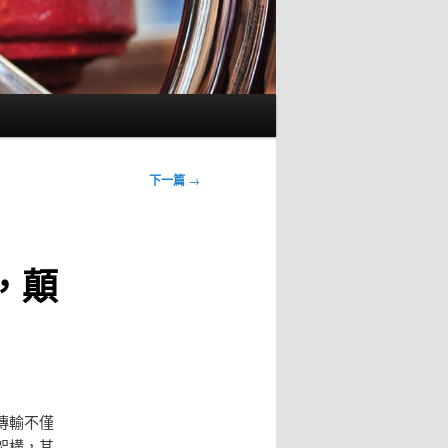
下一篇
→
，顛
傳輸不僅
架構，其