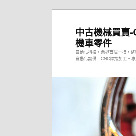
跳
至
主
中古機械買賣-
要
機車零件
內
容
自動化科技，業界首屈一指，整
自動化設備。CNC焊接加工。