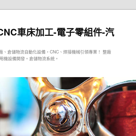
CNC車床加工-電子零組件-汽
廠、倉儲物流自動化設備，CNC、焊接機械引領專業！ 整廠
專用機設備開發。倉儲物流系統。