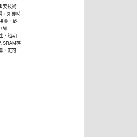
重要技術
景，如即時
堆疊、矽
（如
性，短期
SRAM存
構，更可