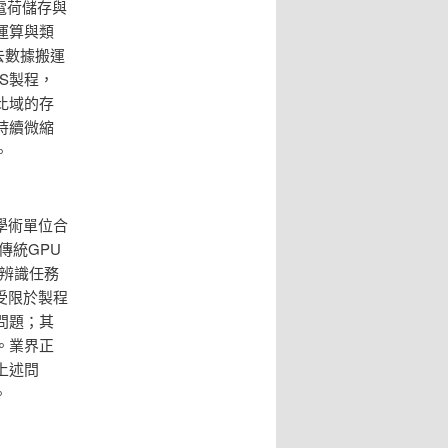
電荷儲存與
運算與類
去數據搬運
S製程，
比域的存
持續微縮
。
學術單位合
傳統GPU
像辨識任務
受限於製程
問題；其
。業界正
上述問
。