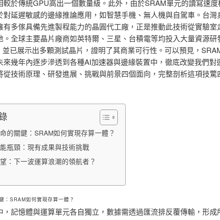
相較於傳統GPU高出一個數量級。此外，由於SRAM單元的讀寫速度
於對延遲敏感的邊緣推論應用，如智慧手機、無人機與自駕車。台灣
擁有多傢具備先進製程能力的晶圓代工廠，正是推動此技術從實驗室
地。全球主要晶片廠商如英特爾、三星、台積電等均投入大量資源研發
術，並已展示出多顆測試晶片，證明了其商業可行性。可以預見，SRA
未來幾年內逐步滲透到各種AI加速器與邊緣裝置中，徹底改變我們對
將從技術原理、研發進展、挑戰與前景四個面向，完整剖析這項技驚
錄
命的關鍵：SRAM如何實現存算一體？
能瓶頸：現有成果與技術挑戰
望：下一波運算浪潮的領航者？
鍵：SRAM如何實現存算一體？
中，記憶體與運算單元各自獨立，數據需透過匯流排反覆傳輸，形成