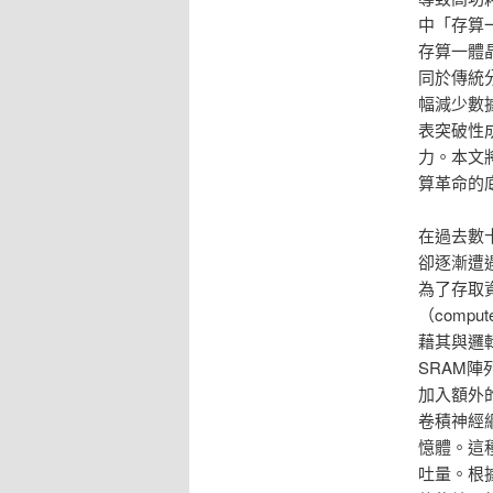
中「存算
存算一體
同於傳統
幅減少數
表突破性
力。本文
算革命的
在過去數
卻逐漸遭遇
為了存取
（comp
藉其與邏
SRAM陣
加入額外
卷積神經
憶體。這
吐量。根據