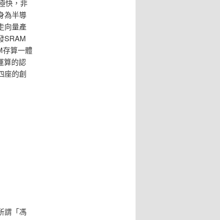
極快，非
身為半導
走向量產
SRAM
M存算一體
運算的認
四座的創
所謂「馮