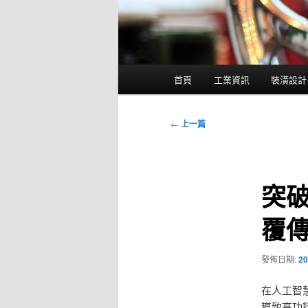
主
首頁
工業資訊
裝潢設計
要
選
單
文
←
上一篇
章
導
覽
突破
覆
發佈日期:
20
在人工智
導致高功