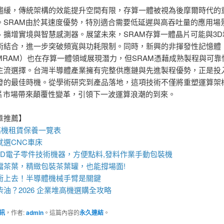
趨緩，傳統架構的效能提升空間有限，存算一體被視為後摩爾時代的
。SRAM由於其速度優勢，特別適合需要低延遲與高吞吐量的應用場
、擴增實境與智慧感測器。展望未來，SRAM存算一體晶片可能與3D
術結合，進一步突破頻寬與功耗限制。同時，新興的非揮發性記憶體
、MRAM）也在存算一體領域展現潛力，但SRAM憑藉成熟製程與可靠
主流選擇。台灣半導體產業擁有完整供應鏈與先進製程優勢，正是投入
發的最佳時機。從學術研究到產品落地，這項技術不僅將重塑運算架
晶片市場帶來顛覆性變革，引領下一波運算浪潮的到來。
章推薦】
高機
租賃保養一覽表
就選
CNC車床
MD電子零件技術機器
，方便點料,發料作業手動包裝機
檔茶葉，精緻包裝
茶葉罐
，也能撐場面!
衝上去！
半導體機械手臂
是關鍵
油？2026 企業
堆高機
選購全攻略
訊
，作者:
admin
。這篇內容的
永久連結
。