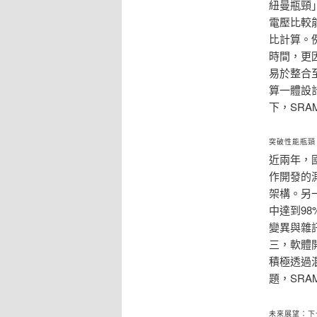
紐曼瓶頸
電壓比較
比計算。例
時間，更
易於整合
算一體設
下，SR
突破性能瓶頸
近兩年，
作開發的測
架構。另
中達到9
變異與雜
三，軟體
積極透過
題，SR
未來展望：下