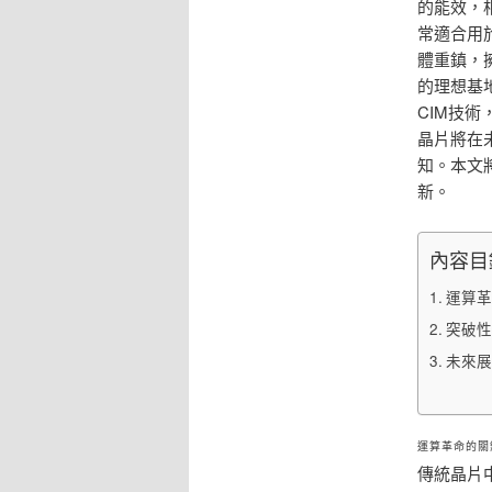
的能效，
常適合用
體重鎮，
的理想基
CIM技
晶片將在
知。本文
新。
內容目
運算革
突破性
未來展
運算革命的關
傳統晶片