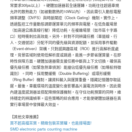
常要求30fps以上）。硬體加速器若全速運轉，功耗往往超過車規
允許的散熱能力（如被動散熱的10W以內），因此需引入動態電壓
頻率調整（DVFS）與時脈閘控（Clock Gating）機制。實作上，
透過監控工作量動態調節運算單元的頻率與電壓，在低負載場景
（如高速公路直線行駛）降低功耗，在複雜場景（如市區十字路
口）短時衝刺拉高效能。另外，針對不同辨識任務（車道線、行
人、交通號誌）分配不同的優先級與資源配額，並採用事件驅動
（Event-driven）架構，只對感興趣區域（ROI）進行高解析度處
理，背景區域則使用低解析度或跳過，能進一步節省運算量。在即
時性保障方面，硬體加速器需支援任務中斷與上下文切換，確保高
優先級任務（如緊急煞車偵測）能搶佔低優先級任務（如導航特徵
識別）。同時，採用雙緩衝（Double Buffering）或環形緩衝
（Ring Buffer）機制，讓資料輸入與運算重疊，隱藏記憶體存取延
遲。最後，車載環境的溫度變化會影響晶片漏電流與時序，因此需
內建溫度感測器並搭配降頻保護機制，在守住功耗預算的同時，維
持穩定的辨識幀率。這些策略的綜合應用，才能使硬體加速器在真
實行車場景中發揮最大效益。
【其他文章推薦】
買不起高檔茶葉，精緻包裝
茶葉罐
，也能撐場面!
SMD electronic parts counting machine