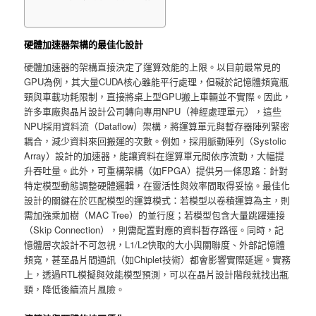
硬體加速器架構的最佳化設計
硬體加速器的架構直接決定了運算效能的上限。以目前最常見的
GPU為例，其大量CUDA核心雖能平行處理，但礙於記憶體頻寬瓶
頸與車載功耗限制，直接將桌上型GPU搬上車輛並不實際。因此，
許多車廠與晶片設計公司轉向專用NPU（神經處理單元），這些
NPU採用資料流（Dataflow）架構，將運算單元與暫存器陣列緊密
耦合，減少資料來回搬運的次數。例如，採用脈動陣列（Systolic
Array）設計的加速器，能讓資料在運算單元間依序流動，大幅提
升吞吐量。此外，可重構架構（如FPGA）提供另一條思路：針對
特定模型動態調整硬體邏輯，在靈活性與效率間取得妥協。最佳化
設計的關鍵在於匹配模型的運算模式：若模型以卷積運算為主，則
需加強乘加樹（MAC Tree）的並行度；若模型包含大量跳躍連接
（Skip Connection），則需配置對應的資料暫存路徑。同時，記
憶體層次設計不可忽視，L1/L2快取的大小與關聯度、外部記憶體
頻寬，甚至晶片間通訊（如Chiplet技術）都會影響實際延遲。實務
上，透過RTL模擬與效能模型預測，可以在晶片設計階段就找出瓶
頸，降低後續流片風險。