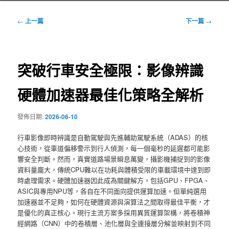
文
←
上一篇
下一篇
→
章
導
覽
突破行車安全極限：影像辨識
硬體加速器最佳化策略全解析
發佈日期:
2026-06-10
行車影像即時辨識是自動駕駛與先進輔助駕駛系統（ADAS）的核
心技術，從車道偏移警示到行人偵測，每一個毫秒的延遲都可能影
響安全判斷。然而，真實道路場景瞬息萬變，攝影機捕捉到的影像
資料量龐大，傳統CPU難以在功耗與體積受限的車載環境中達到即
時處理需求。硬體加速器因此成為關鍵解方，包括GPU、FPGA、
ASIC與專用NPU等，各自在不同面向提供運算加速。但單純選用
加速器並不足夠，如何在硬體資源與演算法之間取得最佳平衡，才
是優化的真正核心。現行主流方案多採用異質運算架構，將卷積神
經網路（CNN）中的卷積層、池化層與全連接層分解並映射到不同