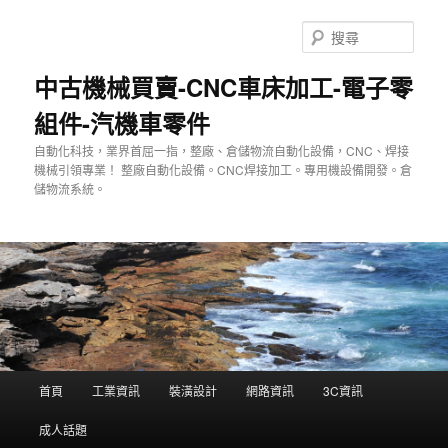
跳
至
搜
主
尋
要
中古機械買賣-CNC車床加工-電子零
內
組件-汽機車零件
容
自動化科技，業界首屈一指，整廠、倉儲物流自動化設備，CNC、焊接
機械引領專業！ 整廠自動化設備。CNC焊接加工。專用機設備開發。倉
儲物流系統。
主
首頁
工業資訊
裝潢設計
網路資訊
3C資訊
要
選
成人話題
單