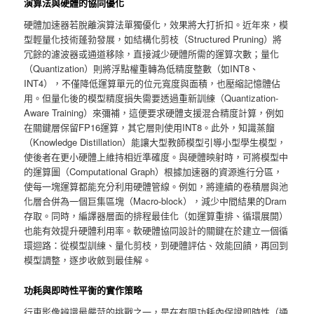
演算法與硬體的協同優化
硬體加速器若脫離演算法單獨優化，效果將大打折扣。近年來，模
型輕量化技術蓬勃發展，如結構化剪枝（Structured Pruning）將
冗餘的濾波器或通道移除，直接減少硬體所需的運算次數；量化
（Quantization）則將浮點權重轉為低精度整數（如INT8、
INT4），不僅降低運算單元的位元寬度與面積，也壓縮記憶體佔
用。但量化後的模型精度損失需要透過重新訓練（Quantization-
Aware Training）來彌補，這便要求硬體支援混合精度計算，例如
在關鍵層保留FP16運算，其它層則使用INT8。此外，知識蒸餾
（Knowledge Distillation）能讓大型教師模型引導小型學生模型，
使後者在更小硬體上維持相近準確度。與硬體映射時，可將模型中
的運算圖（Computational Graph）根據加速器的資源進行分區，
使每一塊運算都能充分利用硬體管線。例如，將連續的卷積層與池
化層合併為一個巨集區塊（Macro-block），減少中間結果的Dram
存取。同時，編譯器層面的排程最佳化（如運算重排、循環展開）
也能有效提升硬體利用率。軟硬體協同設計的關鍵在於建立一個循
環迴路：從模型訓練、量化剪枝，到硬體評估、效能回饋，再回到
模型調整，逐步收斂到最佳解。
功耗與即時性平衡的實作策略
行車影像辨識最嚴苛的挑戰之一，是在有限功耗內保證即時性（通