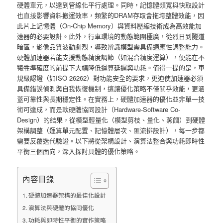
硬體單元，以達到管線化平行處理。同時，記憶體頻寬與快取設計
也直接影響資料搬運效率，頻繁的DRAM存取會拖垮整體效能，因
此片上記憶體（On-Chip Memory）與資料壓縮技術成為高效能加
速器的必要設計。此外，行車環境的動態範圍極廣，從烈日到隧道
暗區，影像品質波動劇烈，導致辨識模型需具備適應性調整能力。
硬體加速器若能支援動態精度調節（如混合精度運算），便能在不
犧牲準確度的前提下大幅降低運算延遲與功耗。值得一提的是，車
規級認證（如ISO 26262）對功能安全的要求，更迫使加速器必須
具備錯誤偵測與自我恢復機制，這讓優化策略不僅關乎效能，更涵
蓋可靠性與長期穩定性。在實務上，硬體加速器的優化並非單一技
術可達成，而是軟硬體協同設計（Hardware-Software Co-
Design）的結果，從模型輕量化（模型剪枝、量化、蒸餾）到硬體
架構調整（運算單元配置、記憶體層次、匯流排設計），每一步都
需要反覆迭代驗證。以下將從架構設計、演算法整合與功耗即時性
平衡三個面向，深入探討具體的優化策略。
內容目錄
硬體加速器架構的最佳化設計
演算法與硬體的協同優化
功耗與即時性平衡的實作策略