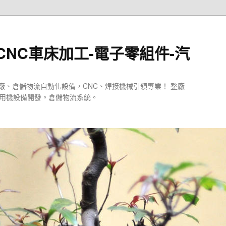
CNC車床加工-電子零組件-汽
廠、倉儲物流自動化設備，CNC、焊接機械引領專業！ 整廠
專用機設備開發。倉儲物流系統。