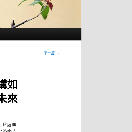
下一篇
→
構如
未來
在於處理
的邊緣裝