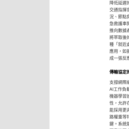
降低延遲
交通指揮
況、節點
急救護車
推向數據
將萃取後
種「就近
應用，如
成一張反
傳輸協定
支撐網際
AI工作
機器學習
性，允許
能採用更
路權重等
鍵。系統