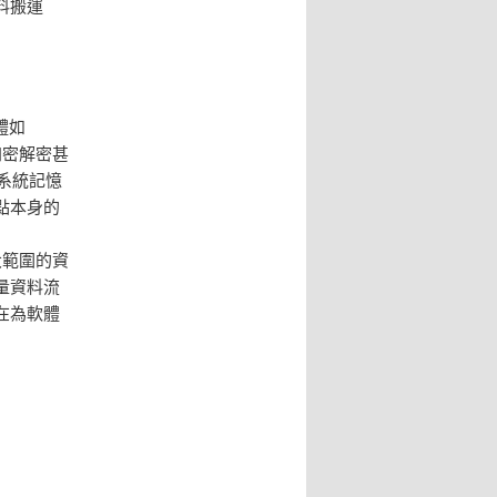
料搬運
體如
加密解密甚
系統記憶
點本身的
大範圍的資
量資料流
在為軟體