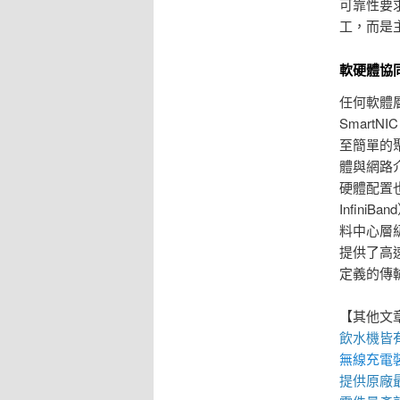
可靠性要
工，而是
軟硬體協
任何軟體
Smart
至簡單的
體與網路
硬體配置
Infin
料中心層
提供了高
定義的傳
【其他文
飲水機
皆
無線充電
提供原廠