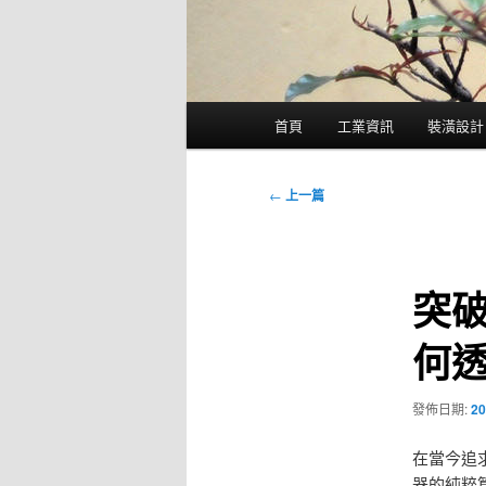
主
首頁
工業資訊
裝潢設計
要
選
單
文
←
上一篇
章
導
覽
突破
何
發佈日期:
20
在當今追
器的純粹