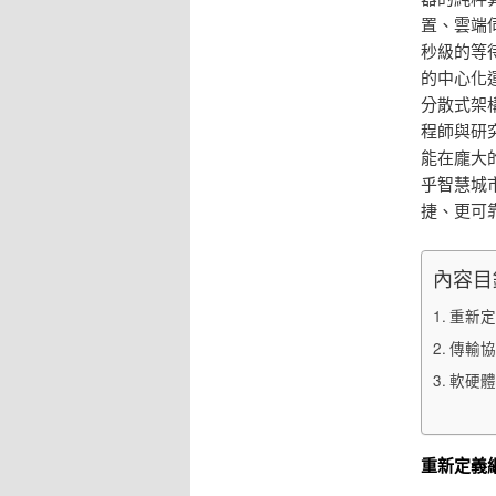
置、雲端
秒級的等
的中心化
分散式架
程師與研
能在龐大
乎智慧城
捷、更可
內容目
重新定
傳輸協
軟硬體
重新定義