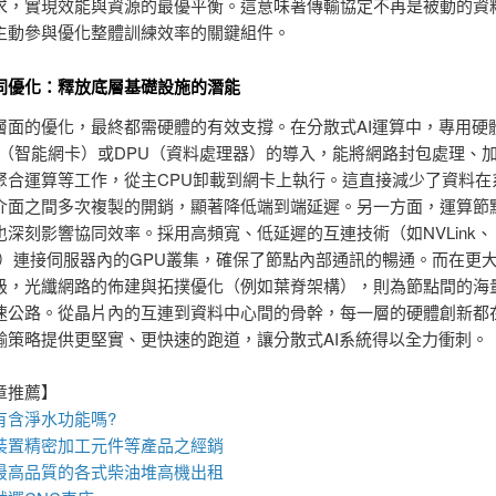
求，實現效能與資源的最優平衡。這意味著傳輸協定不再是被動的資
主動參與優化整體訓練效率的關鍵組件。
同優化：釋放底層基礎設施的潛能
層面的優化，最終都需硬體的有效支撐。在分散式AI運算中，專用硬
NIC（智能網卡）或DPU（資料處理器）的導入，能將網路封包處理、
聚合運算等工作，從主CPU卸載到網卡上執行。這直接減少了資料在
介面之間多次複製的開銷，顯著降低端到端延遲。另一方面，運算節
也深刻影響協同效率。採用高頻寬、低延遲的互連技術（如NVLink、
iBand）連接伺服器內的GPU叢集，確保了節點內部通訊的暢通。而在更
級，光纖網路的佈建與拓撲優化（例如葉脊架構），則為節點間的海
速公路。從晶片內的互連到資料中心間的骨幹，每一層的硬體創新都
輸策略提供更堅實、更快速的跑道，讓分散式AI系統得以全力衝刺。
章推薦】
有含淨水功能嗎?
裝
置
精密加工元件等產品之經銷
最高品質的各式柴油
堆高機
出租