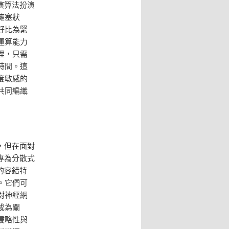
演算法扮演
擁塞狀
好比為緊
運算能力
理，只需
時間。這
度敏感的
共同編織
，但在面對
專為分散式
的容錯特
。它們可
對神經網
成為關
侵略性與