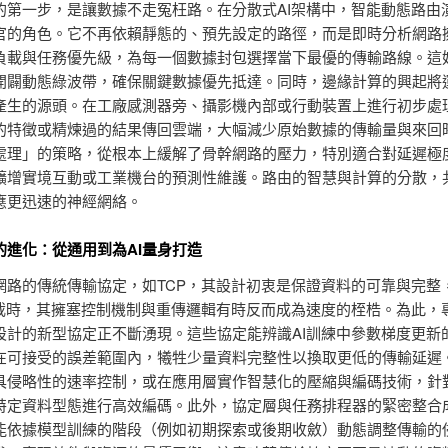
的第一步，是讓數據不走冤枉路。在分散式AI架構中，智能動態路由
官的角色。它不再依賴靜態的、預先設定的路徑，而是即時分析網路
負載與任務優先級，為每一個數據封包選擇當下最優的傳輸路線。這
開闢動態綠波帶，確保關鍵數據優先抵達。同時，邊緣計算的興起將
產生的源頭。在工廠感測器旁、攝影機內部或行動裝置上進行初步處
的特徵或精煉過的結果傳回雲端，大幅減少原始數據的傳輸量與來回
處理」的策略，從根本上緩解了骨幹網路的壓力，特別適合對延遲極
擴增實境互動或工業機台的預測性維護。路由的智慧與計算的分散，
應更迅速的神經網絡。
的進化：從通用到為AI量身打造
網路的傳統傳輸協定，如TCP，其設計初衷是保證資料的可靠與完整
負載時，其擁塞控制機制與重傳邏輯有時反而成為速度的桎梏。為此，
設計的新型協定正不斷湧現。這些協定能辨識AI訓練中參數梯度更新
在可接受的誤差範圍內，犧牲少量資料完整性以換取更低的傳輸延遲
具侵略性的速率控制，或在應用層實作智慧化的壓縮與編碼技術，針
特定資料型態進行高效編碼。此外，協定層與任務排程器的緊密整合
能依據模型訓練的階段（例如初期探索或後期收斂）動態調整傳輸的