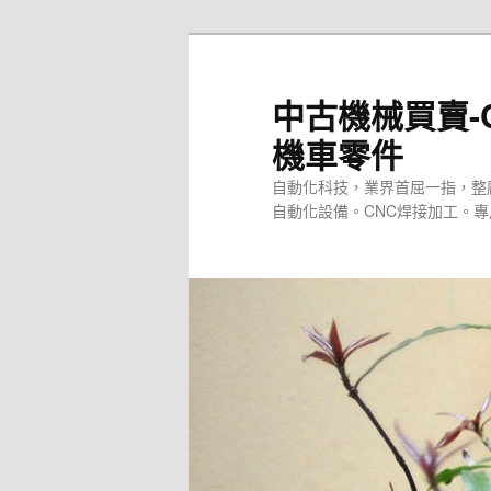
跳
至
主
中古機械買賣-
要
機車零件
內
容
自動化科技，業界首屈一指，整
自動化設備。CNC焊接加工。