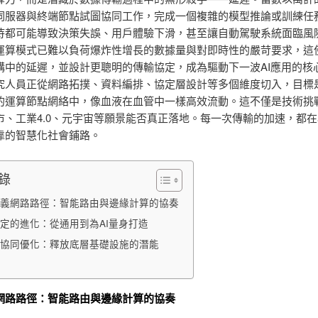
伺服器與終端節點試圖協同工作，完成一個複雜的模型推論或訓練任
待都可能導致決策失誤、用戶體驗下滑，甚至讓自動駕駛系統面臨風
運算模式已難以負荷爆炸性增長的數據量與對即時性的嚴苛要求，這
構中的延遲，並設計更聰明的傳輸協定，成為驅動下一波AI應用的核
究人員正從網路拓撲、資料編排、協定層設計等多個維度切入，目標
的運算節點網絡中，像血液在血管中一樣高效流動。這不僅是技術挑
市、工業4.0、元宇宙等願景能否真正落地。每一次傳輸的加速，都
靠的智慧化社會鋪路。
錄
義網路路徑：智能路由與邊緣計算的協奏
定的進化：從通用到為AI量身打造
協同優化：釋放底層基礎設施的潛能
網路路徑：智能路由與邊緣計算的協奏