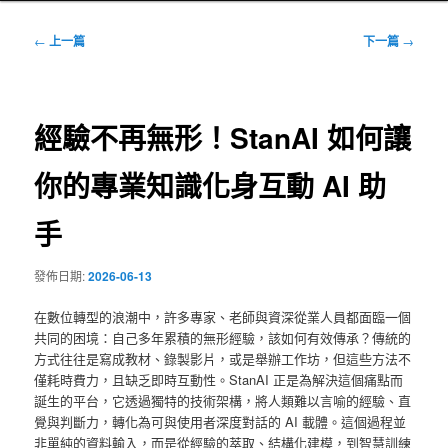
文
←
上一篇
下一篇
→
章
導
覽
經驗不再無形！StanAI 如何讓
你的專業知識化身互動 AI 助
手
發佈日期:
2026-06-13
在數位轉型的浪潮中，許多專家、老師與資深從業人員都面臨一個
共同的困境：自己多年累積的無形經驗，該如何有效傳承？傳統的
方式往往是寫成教材、錄製影片，或是舉辦工作坊，但這些方法不
僅耗時費力，且缺乏即時互動性。StanAI 正是為解決這個痛點而
誕生的平台，它透過獨特的技術架構，將人類難以言喻的經驗、直
覺與判斷力，轉化為可與使用者深度對話的 AI 載體。這個過程並
非單純的資料輸入，而是從經驗的萃取、結構化建模，到智慧訓練