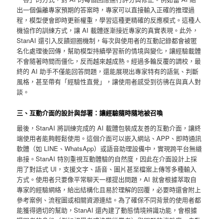
出一個偏離專家預期的答案時，專家可以直接輸入正確的推理過
程，模型便會即時更新權重，學習這種更精確的反應模式。這種人
機協作的訓練方式，讓 AI 載體逐漸接近專家的真實表現。此外，
StanAI 還引入反饋迴圈機制，每次與使用者的互動記錄都會被匿
名化處理後回傳，幫助模型持續學習新的情境與變化，讓經驗載體
不會隨著時間而僵化，反而越來越成熟。經過多輪反覆的調校，最
終的 AI 助手不僅能回答問題，還能展現出專家特有的語氣、判斷
風格，甚至帶有「經驗性直覺」，讓使用者感受到彷彿在與真人對
談。
三、互動介面的設計與部署：讓經驗隨時隨地被召喚
最後，StanAI 將訓練完成的 AI 載體包裝成友善的互動介面，讓終
端使用者能夠輕鬆使用。這個介面可以嵌入網站、APP、即時通訊
軟體（如 LINE、WhatsApp）或語音助理設備中，實現跨平台無縫
串接。StanAI 特別重視互動體驗的自然度，因此在介面設計上採
用了對話式 UI，支援文字、語音、圖片甚至檔案上傳等多種輸入
方式。使用者只要像平常聊天一樣提出問題，AI 就會根據萃取自
專家的經驗網絡，給出結構化且易於理解的回覆，必要時還會附上
參考案例、流程圖或相關資源連結。為了確保不同背景的使用者都
能獲得適切的幫助，StanAI 還內建了動態情境辨識功能，會根據