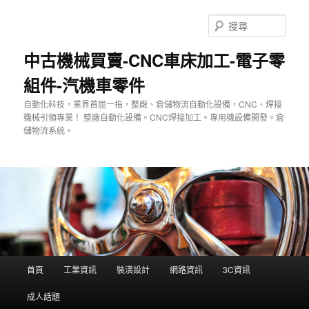
跳
至
搜
主
尋
要
中古機械買賣-CNC車床加工-電子零
內
組件-汽機車零件
容
自動化科技，業界首屈一指，整廠、倉儲物流自動化設備，CNC、焊接
機械引領專業！ 整廠自動化設備。CNC焊接加工。專用機設備開發。倉
儲物流系統。
主
首頁
工業資訊
裝潢設計
網路資訊
3C資訊
要
選
成人話題
單