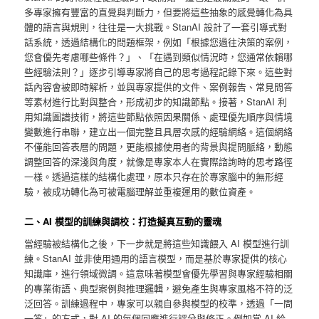
多專家擁有豐富的直覺與判斷力，但要將這些抽象的感覺轉化為具
體的語言與規則，往往是一大挑戰。StanAI 設計了一套引導式對
話系統，透過結構化的問題框架，例如「根據您過往決策的案例，
您會優先考慮哪些條件？」、「在遇到類似情況時，您通常依賴哪
些經驗法則？」逐步引導專家將自己的思考過程記錄下來。這些對
話內容會被即時解析，並與專家提供的文件、案例報告、常見問答
等素材進行比對與整合，形成初步的知識節點。接著，StanAI 利
用知識圖譜技術，將這些節點依照因果關係、處理優先順序與情境
變數進行串聯，建立出一個完整且具層次感的經驗網絡。這個網絡
不僅能回答表層的問題，更能根據使用者的背景與提問脈絡，動態
調整回答的深淺與角度，就像是專家本人在實際諮詢時的思考路徑
一樣。透過這樣的結構化處理，原本只存在於專家腦中的無形經
驗，被成功轉化為可被電腦理解並重複運用的數位資產。
二、AI 模型的訓練與調校：打造擬真互動的靈魂
當經驗被結構化之後，下一步就是將這些知識餵入 AI 模型進行訓
練。StanAI 並非使用通用的語言模型，而是基於專家提供的核心
知識庫，進行領域微調。這意味著模型會優先學習與專家經驗相關
的專業術語、典型案例與推理邏輯，避免產生與專家風格不符的泛
泛回答。訓練過程中，專家可以親自參與模型的校準，透過「一問
一答」的方式，對 AI 的每個回應進行評分與修正。例如當 AI 給