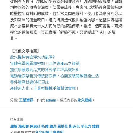
提問者的身份（例如初學者或進階從業者）與問題的複雜度，自動
切換回答的風格與深度。部署完成後，專家可以透過後台儀錶板即
時監控所有對話的成效，包括常見問題統計、使用者滿意度評分以
及知識庫的覆蓋缺口，進而持續迭代優化載體內容。這整個流程讓
原本需要耗費大量人力與時間的經驗傳承，變成一個可複製、可規
模化的數位服務，真正實現「經驗不死，只是變成了 AI」的境
界。
【其他文章推薦】
飲水機
皆有含淨水功能嗎?
無線充電裝
置
精密加工元件等產品之經銷
提供原廠最高品質的各式柴油
堆高機
出租
電動曬衣架
告別傳統撐衣桿，極簡安裝開啟智能生活
零件量產就選
CNC車床
產線無人化？
工業型機械手臂
幫你實現！
分類:
工業資訊
，作者:
admin
。這篇內容的
永久連結
。
好友連結
瀚誼
鴻和興
達思科
拓璞
瀚洋
恩柏仕
斯必克
孚克力
精騏
公司新成立尋找
台北記帳士事務所