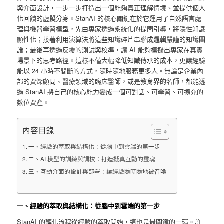
與介面設計，一步一步打造出一個能夠真正理解情境、並提供個人
化回饋的虛擬分身。StanAI 的核心關鍵在於它運用了自然語言處
理與機器學習模型，先由專家透過系統化的提問引導，將隱性知識
顯性化；接著利用演算法將這些知識碎片串聯成邏輯嚴謹的知識圖
譜；最後再透過反覆的測試與校準，讓 AI 能夠模擬出專家在真實
場景下的思考路徑。這樣不僅大幅降低知識傳承的成本，更讓經驗
能以 24 小時不間斷的方式，隨時隨地服務更多人。無論是企業內
部的資深顧問、醫療領域的臨床醫師，或是教育界的名師，都能透
過 StanAI 將自己的核心能力變成一個可對話、可學習、可擴充的
數位資產。
內容目錄
一、經驗的萃取與結構化：從腦中到雲端的第一步
二、AI 模型的訓練與調校：打造擬真互動的靈魂
三、互動介面的設計與部署：讓經驗隨時隨地被召喚
一、經驗的萃取與結構化：從腦中到雲端的第一步
StanAI 的轉化流程從經驗的萃取開始，這也是最關鍵的一環。許