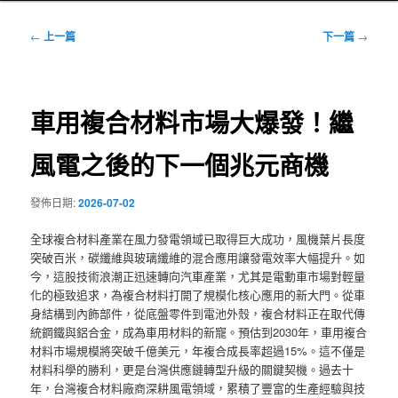
文
←
上一篇
下一篇
→
章
導
覽
車用複合材料市場大爆發！繼
風電之後的下一個兆元商機
發佈日期:
2026-07-02
全球複合材料產業在風力發電領域已取得巨大成功，風機葉片長度
突破百米，碳纖維與玻璃纖維的混合應用讓發電效率大幅提升。如
今，這股技術浪潮正迅速轉向汽車產業，尤其是電動車市場對輕量
化的極致追求，為複合材料打開了規模化核心應用的新大門。從車
身結構到內飾部件，從底盤零件到電池外殼，複合材料正在取代傳
統鋼鐵與鋁合金，成為車用材料的新寵。預估到2030年，車用複合
材料市場規模將突破千億美元，年複合成長率超過15%。這不僅是
材料科學的勝利，更是台灣供應鏈轉型升級的關鍵契機。過去十
年，台灣複合材料廠商深耕風電領域，累積了豐富的生產經驗與技