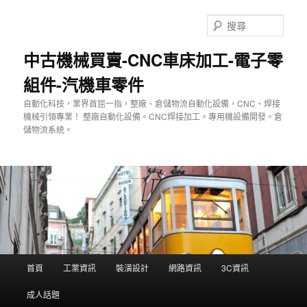
跳
至
搜
主
尋
要
中古機械買賣-CNC車床加工-電子零
內
組件-汽機車零件
容
自動化科技，業界首屈一指，整廠、倉儲物流自動化設備，CNC、焊接
機械引領專業！ 整廠自動化設備。CNC焊接加工。專用機設備開發。倉
儲物流系統。
主
首頁
工業資訊
裝潢設計
網路資訊
3C資訊
要
選
成人話題
單