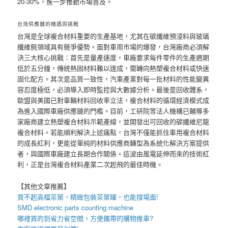
20-30%，進一步推動市場普及。
台灣供應鏈的機遇與挑戰
台灣是全球複合材料重要的生產基地，尤其在碳纖維預浸料與玻璃
纖維氈領域具有競爭優勢。面對車用市場的爆發，台灣廠商必須解
決三大核心挑戰：首先是量產速度，車廠要求每件零件的生產週期
低於五分鐘，傳統熱固材料難以達成，需轉向熱塑複合材料或快速
固化配方。其次是品質一致性，汽車產業對每一批材料的性能變異
容忍度極低，必須導入即時監控與大數據分析。最後是回收體系，
歐盟與美國已對車輛材料回收率立法，複合材料的循環經濟模式成
為進入國際車廠供應鏈的門檻。目前，工研院等法人機構已輔導多
家廠商建立熱塑複合材料示範產線，並開發出可回收的碳纖維尼龍
複合材料。若能順利解決上述痛點，台灣不僅能抓住車用複合材料
的成長紅利，更能從單純的材料供應商轉型為系統化解決方案提供
者，與國際車廠建立長期合作關係。這波由風電延伸而來的技術紅
利，正是台灣複合材料產業二次起飛的最佳時機。
【其他文章推薦】
買不起高檔茶葉，精緻包裝
茶葉罐
，也能撐場面!
SMD electronic parts counting machine
哪裡買的到省力省空間，方便攜帶的
購物推車
?