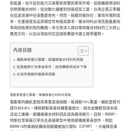
術能量，如今這些能力正被重新部署到車用市場，從碳纖維預浸料
到熱塑複合材料，從自動化鋪層到快速成型工藝，台灣企業正準備
在這波浪潮中扮演重要角色。然而，挑戰同樣存在：車用市場對成
本、生產速度及品質穩定性有極高要求，複合材料必須克服量產效
率與回收再利用的難題。本文將深入探討車用複合材料的三大核心
應用方向，以及台灣如何在這個新賽道中建立競爭優勢。
內容目錄
電動車輕量化關鍵：碳纖維複合材料的突破
從風機葉片到車身部件：技術轉移與成本下降
台灣供應鏈的機遇與挑戰
電動車輕量化關鍵：碳纖維複合材料的突破
電動車的續航里程與車重直接相關，每減輕10%重量，續航里程可
提升約5-8%。傳統鋼製車身結構重量過大，鋁合金雖輕但成本高
且加工複雜，碳纖維複合材料因此成為最佳解方。目前，BMW、
特斯拉等車廠已率先在高端車型中使用碳纖維車身部件，例如
BMW i3的車廂結構採用碳纖維強化塑料（CFRP），大幅降低車