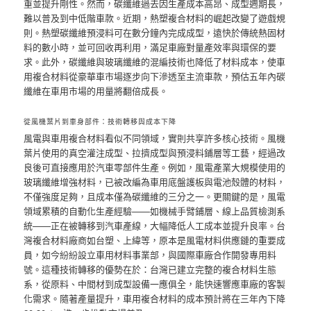
重並提升剛性。然而，碳纖維過去因生產成本高昂、成型週期長，
難以普及到中低階車款。近期，熱塑複合材料的崛起改變了遊戲規
則。熱塑碳纖維預浸料可在數分鐘內完成成型，遠快於傳統熱固材
料的數小時，並可回收再利用，滿足車廠對量產效率與環保的要
求。此外，碳纖維與玻璃纖維的混編技術也降低了材料成本，使車
用複合材料從豪華車市場逐步向下滲透至主流車款，預估五年內碳
纖維在車用市場的用量將翻倍成長。
從風機葉片到車身部件：技術轉移與成本下降
風電與車用複合材料看似不同領域，實則共享許多核心技術。風機
葉片使用的真空灌注成型、拉擠成型與預浸料鋪層等工藝，經過改
良後可直接應用於汽車零部件生產。例如，風電產業大規模使用的
玻璃纖維增強材料，已被改編為車用底盤護板與電池殼體的材料，
不僅強度足夠，且成本僅為碳纖維的三分之一。更關鍵的是，風電
領域累積的自動化生產經驗——如機械手臂鋪層、線上品質檢測系
統——正在被轉移到汽車產線，大幅降低人工成本並提升良率。台
灣複合材料廠商如台塑、上緯等，原本是風電材料供應鏈的重要成
員，如今紛紛設立車用材料事業部，與國際車廠合作開發專用料
號。這種技術轉移的優勢在於：台灣已建立完整的複合材料生態
系，從原料、中間材到成型設備一應俱全，能快速響應車廠的客製
化需求。隨著產量提升，車用複合材料的成本預計將在三年內下降