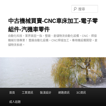
跳
至
搜
主
尋
要
中古機械買賣-CNC車床加工-電子零
內
組件-汽機車零件
容
自動化科技，業界首屈一指，整廠、倉儲物流自動化設備，CNC、焊接
機械引領專業！ 整廠自動化設備。CNC焊接加工。專用機設備開發。倉
儲物流系統。
主
首頁
工業資訊
裝潢設計
網路資訊
3C資訊
要
選
成人話題
單