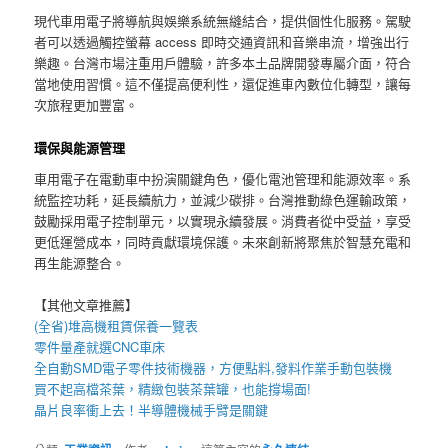
現代車用電子將導航與娛樂系統無縫結合，提供個性化服務。駕駛
者可以透過觸控螢幕 access 即時交通資訊和音樂串流，增強出行
樂趣。台灣市場注重用戶體驗，許多本土品牌開發專屬介面，符合
當地使用習慣。這不僅提高便利性，還促進車內數位化轉型，讓每
次旅程更加豐富。
環保與能源管理
車用電子在電動車中扮演關鍵角色，優化電池管理和能源效率。系
統監控功耗，延長續航力，並減少碳排。台灣推動綠色運輸政策，
鼓勵採用電子控制單元，以實現永續發展。消費者從中受益，享受
更低運營成本，同時貢獻環境保護。未來創新將聚焦於智慧充電和
再生能源整合。
【其他文章推薦】
(全省)
堆高機
租賃保養一覽表
零件量產就選
CNC車床
全自動
SMD電子零件技術機器
，方便點料,發料作業手動包裝機
買不起高檔茶葉，精緻包裝
茶葉罐
，也能撐場面!
晶片良率衝上去！
半導體機械手臂
是關鍵