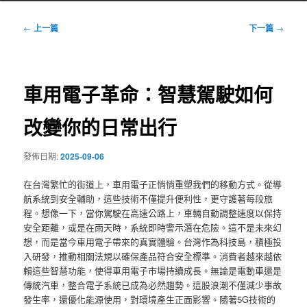
文
←
上一篇
下一篇
→
章
導
覽
車用電子革命：智慧駕駛如何
改變你的日常出行
發佈日期:
2025-09-06
在台灣繁忙的街道上，車用電子正悄悄重塑我們的移動方式。從導
航系統到安全輔助，這些技術不僅提升便利性，更守護著每段旅
程。想像一下，當你駕駛在高速公路上，車輛自動調整速度以保持
安全距離，或是在雨天時，系統即時警示潛在危險。這不是未來幻
想，而是當今車用電子帶來的真實體驗。台灣作為科技島，積極投
入研發，推動相關法規以確保產品符合安全標準。消費者越來越依
賴這些智慧功能，使得車用電子市場持續成長。無論是電動車還是
傳統汽車，整合電子系統已成為必然趨勢。這股浪潮不僅減少事故
發生率，還優化能源使用，對環境產生正面影響。隨著5G技術的