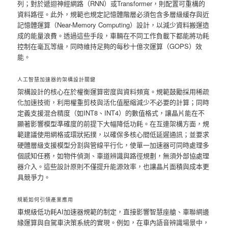
列；對於遞迴神經網路（RNN）或Transformer，則配置可重構的
資料路徑。此外，規範也規定記憶體階層必須包含多層級緩存與近
記憶體運算（Near-Memory Computing）設計，以減少資料搬運造
成的能量浪費。透過這些手段，車輛在不同工作負載下都能將功耗
控制在毫瓦等級，同時維持足夠的每秒十億次運算（GOPS）效
能。
人工智慧加速器的架構設計關鍵
架構設計的核心在於權衡運算密度與資料頻寬。規範鼓勵採用稀疏
化加速技術，利用權重剪枝與活化值壓縮減少不必要的計算；同時
定義支援混合精度（如INT8、INT4）的數值格式，讓晶片能在不
顯著影響模型準確度的前提下大幅降低功耗。在互連架構方面，規
範建議使用網格或環狀拓撲，以確保多核心間低延遲通訊；並要求
硬體層級支援模型分割與管線平行化，使單一加速器可同時處理多
個感知任務，如物件偵測、車道辨識與路徑規劃，無須外部協處理
器介入。這些設計原則不僅提升能源效率，也讓晶片面積與成本更
具競爭力。
規範如何引領產業應用
車規級低功耗AI加速器規範的制定，直接影響智慧座艙、車聯網邊
緣運算與自駕車決策系統的實現。例如，在車內語音辨識場景中，