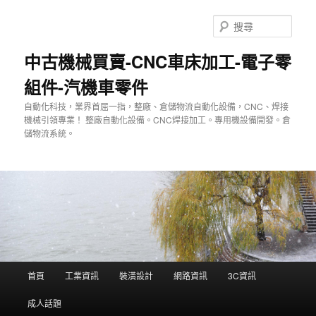
跳
至
搜
主
尋
要
中古機械買賣-CNC車床加工-電子零
內
組件-汽機車零件
容
自動化科技，業界首屈一指，整廠、倉儲物流自動化設備，CNC、焊接
機械引領專業！ 整廠自動化設備。CNC焊接加工。專用機設備開發。倉
儲物流系統。
主
首頁
工業資訊
裝潢設計
網路資訊
3C資訊
要
選
成人話題
單