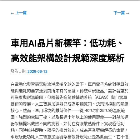
文
←
上一篇
下一篇
→
章
導
覽
車用AI晶片新標竿：低功耗、
高效能架構設計規範深度解析
發佈日期:
2026-06-12
在電動化與智慧駕駛浪潮席捲全球的當下，車用電子系統對運算效
能與能耗的要求達到前所未有的高度。傳統車規級晶片設計著重於
可靠度與耐溫範圍，但隨著先進駕駛輔助系統（ADAS）與自駕車
技術的發展，人工智慧加速器已成為車輛感知、決策與控制的關鍵
核心。然而，車用環境的嚴苛條件——從-40°C到125°C的溫度範
圍、強烈的電磁干擾、以及長達十年以上的使用壽命——對AI加速
器架構提出截然不同的挑戰。如何在有限散熱條件下實現極低功
耗，同時維持即時、精準的推論效能，成為產業亟需解答的命題。
車規級低功耗人工智慧加速器架構設計規範正是為此而生，它不僅