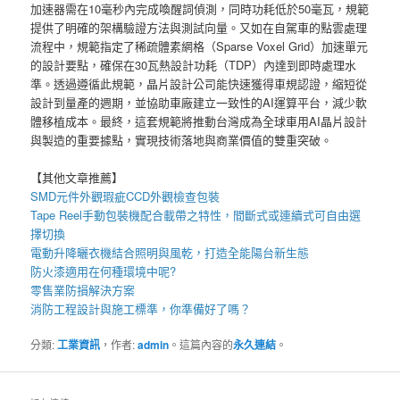
加速器需在10毫秒內完成喚醒詞偵測，同時功耗低於50毫瓦，規範
提供了明確的架構驗證方法與測試向量。又如在自駕車的點雲處理
流程中，規範指定了稀疏體素網格（Sparse Voxel Grid）加速單元
的設計要點，確保在30瓦熱設計功耗（TDP）內達到即時處理水
準。透過遵循此規範，晶片設計公司能快速獲得車規認證，縮短從
設計到量產的週期，並協助車廠建立一致性的AI運算平台，減少軟
體移植成本。最終，這套規範將推動台灣成為全球車用AI晶片設計
與製造的重要據點，實現技術落地與商業價值的雙重突破。
【其他文章推薦】
SMD元件外觀瑕疵
CCD外觀檢查包裝
Tape Reel手動包裝機
配合載帶之特性，間斷式或連續式可自由選
擇切換
電動升降曬衣機
結合照明與風乾，打造全能陽台新生態
防火漆
適用在何種環境中呢?
零售業
防損解決方案
消防工程
設計與施工標準，你準備好了嗎？
分類:
工業資訊
，作者:
admin
。這篇內容的
永久連結
。