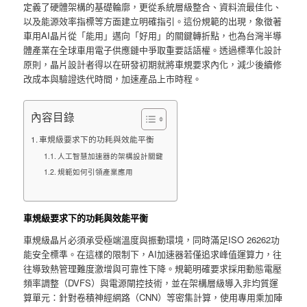
定義了硬體架構的基礎輪廓，更從系統層級整合、資料流最佳化、
以及能源效率指標等方面建立明確指引。這份規範的出現，象徵著
車用AI晶片從「能用」邁向「好用」的關鍵轉折點，也為台灣半導
體產業在全球車用電子供應鏈中爭取重要話語權。透過標準化設計
原則，晶片設計者得以在研發初期就將車規要求內化，減少後續修
改成本與驗證迭代時間，加速產品上市時程。
內容目錄
車規級要求下的功耗與效能平衡
人工智慧加速器的架構設計關鍵
規範如何引領產業應用
車規級要求下的功耗與效能平衡
車規級晶片必須承受極端溫度與振動環境，同時滿足ISO 26262功
能安全標準。在這樣的限制下，AI加速器若僅追求峰值運算力，往
往導致熱管理難度激增與可靠性下降。規範明確要求採用動態電壓
頻率調整（DVFS）與電源閘控技術，並在架構層級導入非均質運
算單元：針對卷積神經網路（CNN）等密集計算，使用專用乘加陣