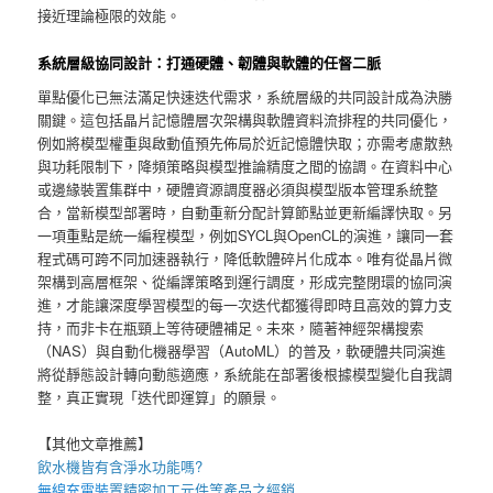
接近理論極限的效能。
系統層級協同設計：打通硬體、韌體與軟體的任督二脈
單點優化已無法滿足快速迭代需求，系統層級的共同設計成為決勝
關鍵。這包括晶片記憶體層次架構與軟體資料流排程的共同優化，
例如將模型權重與啟動值預先佈局於近記憶體快取；亦需考慮散熱
與功耗限制下，降頻策略與模型推論精度之間的協調。在資料中心
或邊緣裝置集群中，硬體資源調度器必須與模型版本管理系統整
合，當新模型部署時，自動重新分配計算節點並更新編譯快取。另
一項重點是統一編程模型，例如SYCL與OpenCL的演進，讓同一套
程式碼可跨不同加速器執行，降低軟體碎片化成本。唯有從晶片微
架構到高層框架、從編譯策略到運行調度，形成完整閉環的協同演
進，才能讓深度學習模型的每一次迭代都獲得即時且高效的算力支
持，而非卡在瓶頸上等待硬體補足。未來，隨著神經架構搜索
（NAS）與自動化機器學習（AutoML）的普及，軟硬體共同演進
將從靜態設計轉向動態適應，系統能在部署後根據模型變化自我調
整，真正實現「迭代即運算」的願景。
【其他文章推薦】
飲水機
皆有含淨水功能嗎?
無線充電裝
置
精密加工元件等產品之經銷