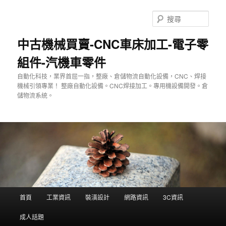
跳
至
搜
主
尋
要
中古機械買賣-CNC車床加工-電子零
內
組件-汽機車零件
容
自動化科技，業界首屈一指，整廠、倉儲物流自動化設備，CNC、焊接
機械引領專業！ 整廠自動化設備。CNC焊接加工。專用機設備開發。倉
儲物流系統。
主
首頁
工業資訊
裝潢設計
網路資訊
3C資訊
要
選
成人話題
單