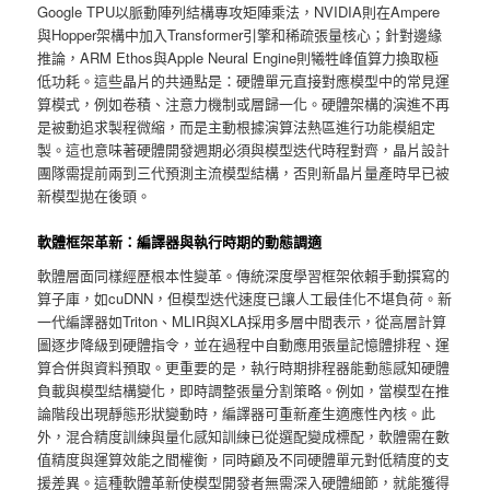
Google TPU以脈動陣列結構專攻矩陣乘法，NVIDIA則在Ampere
與Hopper架構中加入Transformer引擎和稀疏張量核心；針對邊緣
推論，ARM Ethos與Apple Neural Engine則犧牲峰值算力換取極
低功耗。這些晶片的共通點是：硬體單元直接對應模型中的常見運
算模式，例如卷積、注意力機制或層歸一化。硬體架構的演進不再
是被動追求製程微縮，而是主動根據演算法熱區進行功能模組定
製。這也意味著硬體開發週期必須與模型迭代時程對齊，晶片設計
團隊需提前兩到三代預測主流模型結構，否則新晶片量產時早已被
新模型拋在後頭。
軟體框架革新：編譯器與執行時期的動態調適
軟體層面同樣經歷根本性變革。傳統深度學習框架依賴手動撰寫的
算子庫，如cuDNN，但模型迭代速度已讓人工最佳化不堪負荷。新
一代編譯器如Triton、MLIR與XLA採用多層中間表示，從高層計算
圖逐步降級到硬體指令，並在過程中自動應用張量記憶體排程、運
算合併與資料預取。更重要的是，執行時期排程器能動態感知硬體
負載與模型結構變化，即時調整張量分割策略。例如，當模型在推
論階段出現靜態形狀變動時，編譯器可重新產生適應性內核。此
外，混合精度訓練與量化感知訓練已從選配變成標配，軟體需在數
值精度與運算效能之間權衡，同時顧及不同硬體單元對低精度的支
援差異。這種軟體革新使模型開發者無需深入硬體細節，就能獲得