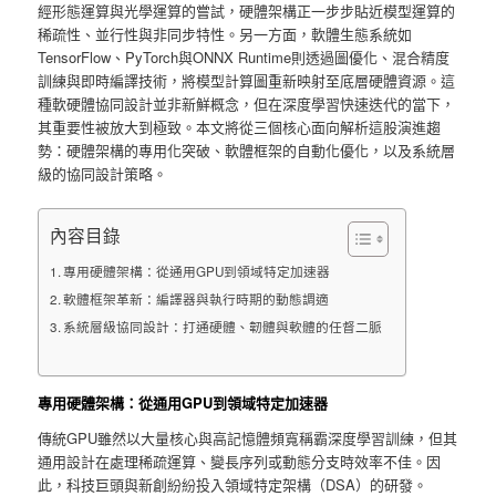
經形態運算與光學運算的嘗試，硬體架構正一步步貼近模型運算的
稀疏性、並行性與非同步特性。另一方面，軟體生態系統如
TensorFlow、PyTorch與ONNX Runtime則透過圖優化、混合精度
訓練與即時編譯技術，將模型計算圖重新映射至底層硬體資源。這
種軟硬體協同設計並非新鮮概念，但在深度學習快速迭代的當下，
其重要性被放大到極致。本文將從三個核心面向解析這股演進趨
勢：硬體架構的專用化突破、軟體框架的自動化優化，以及系統層
級的協同設計策略。
內容目錄
專用硬體架構：從通用GPU到領域特定加速器
軟體框架革新：編譯器與執行時期的動態調適
系統層級協同設計：打通硬體、韌體與軟體的任督二脈
專用硬體架構：從通用GPU到領域特定加速器
傳統GPU雖然以大量核心與高記憶體頻寬稱霸深度學習訓練，但其
通用設計在處理稀疏運算、變長序列或動態分支時效率不佳。因
此，科技巨頭與新創紛紛投入領域特定架構（DSA）的研發。