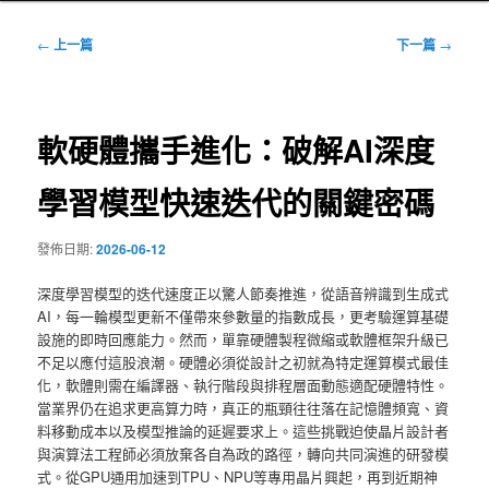
文
←
上一篇
下一篇
→
章
導
覽
軟硬體攜手進化：破解AI深度
學習模型快速迭代的關鍵密碼
發佈日期:
2026-06-12
深度學習模型的迭代速度正以驚人節奏推進，從語音辨識到生成式
AI，每一輪模型更新不僅帶來參數量的指數成長，更考驗運算基礎
設施的即時回應能力。然而，單靠硬體製程微縮或軟體框架升級已
不足以應付這股浪潮。硬體必須從設計之初就為特定運算模式最佳
化，軟體則需在編譯器、執行階段與排程層面動態適配硬體特性。
當業界仍在追求更高算力時，真正的瓶頸往往落在記憶體頻寬、資
料移動成本以及模型推論的延遲要求上。這些挑戰迫使晶片設計者
與演算法工程師必須放棄各自為政的路徑，轉向共同演進的研發模
式。從GPU通用加速到TPU、NPU等專用晶片興起，再到近期神