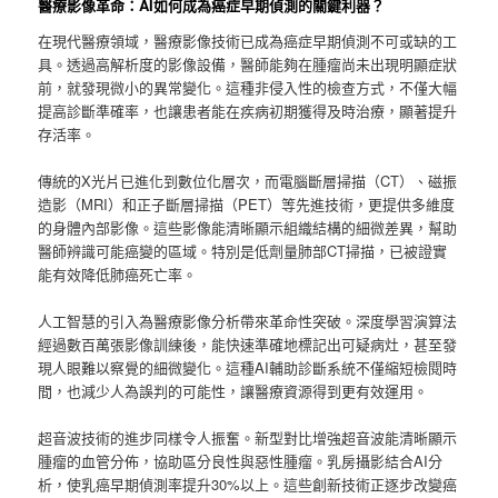
醫療影像革命：AI如何成為癌症早期偵測的關鍵利器？
在現代醫療領域，醫療影像技術已成為癌症早期偵測不可或缺的工
具。透過高解析度的影像設備，醫師能夠在腫瘤尚未出現明顯症狀
前，就發現微小的異常變化。這種非侵入性的檢查方式，不僅大幅
提高診斷準確率，也讓患者能在疾病初期獲得及時治療，顯著提升
存活率。
傳統的X光片已進化到數位化層次，而電腦斷層掃描（CT）、磁振
造影（MRI）和正子斷層掃描（PET）等先進技術，更提供多維度
的身體內部影像。這些影像能清晰顯示組織結構的細微差異，幫助
醫師辨識可能癌變的區域。特別是低劑量肺部CT掃描，已被證實
能有效降低肺癌死亡率。
人工智慧的引入為醫療影像分析帶來革命性突破。深度學習演算法
經過數百萬張影像訓練後，能快速準確地標記出可疑病灶，甚至發
現人眼難以察覺的細微變化。這種AI輔助診斷系統不僅縮短檢閱時
間，也減少人為誤判的可能性，讓醫療資源得到更有效運用。
超音波技術的進步同樣令人振奮。新型對比增強超音波能清晰顯示
腫瘤的血管分佈，協助區分良性與惡性腫瘤。乳房攝影結合AI分
析，使乳癌早期偵測率提升30%以上。這些創新技術正逐步改變癌