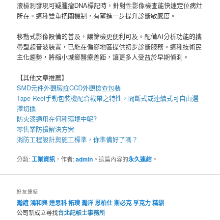
液檢測發現可疑腫瘤DNA標記時，針對性影像檢查能快速定位病灶
所在。這種雙重把關機制，有望進一步提升診斷敏感度。
移動式影像設備的普及，讓篩檢更便利可及。配備AI分析功能的攜
帶型超音波裝置，已能在偏鄉地區提供初步診斷服務。這種技術民
主化趨勢，將縮小城鄉醫療差距，讓更多人受益於早期偵測。
【其他文章推薦】
SMD元件外觀瑕疵
CCD外觀檢查包裝
Tape Reel手動包裝機
配合載帶之特性，間斷式或連續式可自由選
擇切換
防火漆
適用在何種環境中呢?
零售業
防損解決方案
消防工程
設計與施工標準，你準備好了嗎？
分類:
工業資訊
，作者:
admin
。這篇內容的
永久連結
。
好友連結
瀚誼
鴻和興
達思科
拓璞
瀚洋
恩柏仕
斯必克
孚克力
精騏
公司新成立尋找
台北記帳士事務所