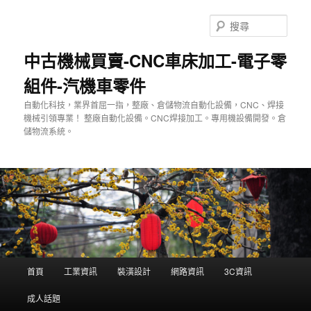
跳
至
搜
主
尋
要
中古機械買賣-CNC車床加工-電子零
內
組件-汽機車零件
容
自動化科技，業界首屈一指，整廠、倉儲物流自動化設備，CNC、焊接
機械引領專業！ 整廠自動化設備。CNC焊接加工。專用機設備開發。倉
儲物流系統。
主
首頁
工業資訊
裝潢設計
網路資訊
3C資訊
要
選
成人話題
單