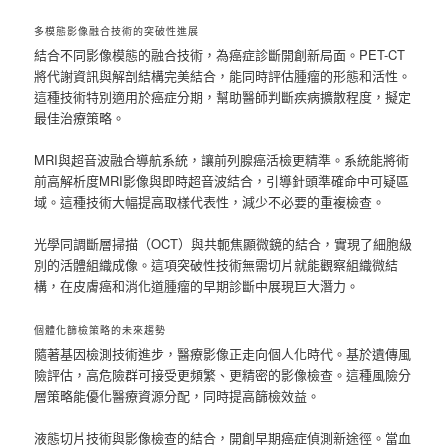
多模態影像融合技術的突破性進展
結合不同影像模態的融合技術，為癌症診斷開創新局面。PET-CT
將代謝資訊與解剖結構完美結合，能同時評估腫瘤的形態和活性。
這種技術特別適用於癌症分期，幫助醫師判斷疾病擴散程度，擬定
最佳治療策略。
MRI與超音波融合導航系統，讓前列腺癌活檢更精準。系統能將術
前高解析度MRI影像與即時超音波結合，引導針頭準確命中可疑區
域。這種技術大幅提高取樣代表性，減少不必要的重複檢查。
光學同調斷層掃描（OCT）與共軛焦顯微鏡的結合，實現了細胞級
別的活體組織成像。這項突破性技術無需切片就能觀察組織微結
構，在皮膚癌和消化道腫瘤的早期診斷中展現巨大潛力。
個體化篩檢策略的未來趨勢
隨著基因檢測技術進步，醫療影像正走向個人化時代。基於遺傳風
險評估，高危險群可接受更頻繁、更精密的影像檢查。這種風險分
層策略能優化醫療資源分配，同時提高篩檢效益。
液態切片技術與影像檢查的結合，開創早期癌症偵測新途徑。當血