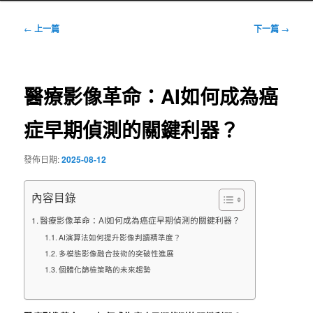
文
←
上一篇
下一篇
→
章
導
覽
醫療影像革命：AI如何成為癌
症早期偵測的關鍵利器？
發佈日期:
2025-08-12
內容目錄
醫療影像革命：AI如何成為癌症早期偵測的關鍵利器？
AI演算法如何提升影像判讀精準度？
多模態影像融合技術的突破性進展
個體化篩檢策略的未來趨勢