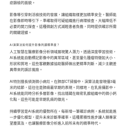
症篩檢的面貌。
影像導引穿刺活檢技術的發展，讓組織取樣更加精準安全。醫師能
在影像即時導引下，準確取得可疑組織進行病理檢查，大幅降低不
必要的開刀探查。這種微創方式減輕患者負擔，同時提供確診所需
的關鍵證據。
AI演算法如何提升影像判讀精準度？
人工智慧在醫療影像分析領域展現驚人潛力。透過深度學習技術，
AI系統能自動標記影像中的異常區域，甚至量化腫瘤特徵如大小、
形狀和質地。這些客觀數據協助醫師做出更精準判斷，減少主觀差
異帶來的誤診風險。
AI特別擅長偵測微小病灶。在肺部CT掃描中，演算法能發現僅3毫
米的結節，這往往是肺癌最早期的表現。同樣地，在乳房攝影中，
AI系統能同時分析多層影像，找出隱藏在緻密乳腺組織中的微小鈣
化點，這些可能是早期乳癌的徵兆。
持續學習是AI系統的優勢所在。每新增一筆確診病例，系統就能進
一步優化模型，提升未來診斷準確率。這種累積性進步讓人類專家
望塵莫及，也讓醫療影像分析進入前所未有的精準時代。