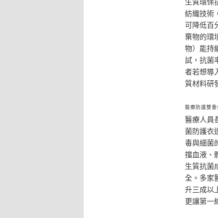
生質環保
紡織技術
可降低百
棄物的環
物）能持
試，抗菌
者若想導
質材料研
醫療防護雙重
醫療人員
菌防護衣
毒與細菌
擋血液、
生質抗菌
全。多家
升三成以
更讓第一