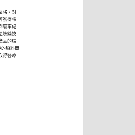
嚴格。對
可獲得標
到廢棄處
區塊鏈技
產品的環
證的原料商
取得醫療