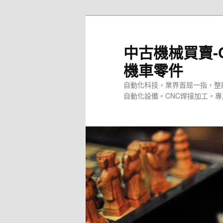
跳
至
主
中古機械買賣-
要
機車零件
內
容
自動化科技，業界首屈一指，整
自動化設備。CNC焊接加工。