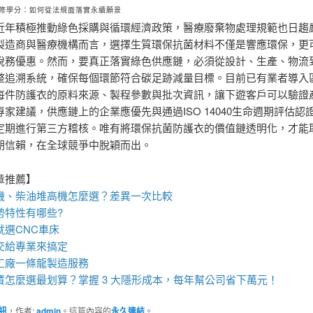
修學分：如何從法規面落實永續願景
近年積極推動綠色採購與循環經濟政策，醫療廢棄物處理規範也日趨
製造商與醫療機構而言，選擇生質環保抗菌材料不僅是響應環保，更
稅務優惠。然而，要真正落實綠色供應鏈，必須從設計、生產、物流
整追溯系統，確保每個環節符合碳足跡減量目標。目前已有業者導入
每件防護衣的原料來源、製程參數與批次資訊，讓下遊客戶可以驗證
家建議，供應鏈上的企業應優先與通過ISO 14040生命週期評估認
定期進行第三方稽核。唯有將環保抗菌防護衣的價值鏈透明化，才能
期信賴，在全球競爭中脫穎而出。
章推薦】
機
、柴油堆高機怎麼選？差異一次比較
勢特性有哪些?
就選
CNC車床
交給專業來搞定
工廠
一條龍製造服務
賃
怎麼選最划算？掌握 3 大隱形成本，每年幫公司省下萬元！
訊
，作者:
admin
。這篇內容的
永久連結
。