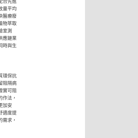
配合先進
放量平均
決醫療廢
植物萃取
驗室測
供應鏈業
同時與生
質環保抗
留阻隔病
證實可阻
的作法，
更加安
舒適度提
的需求，