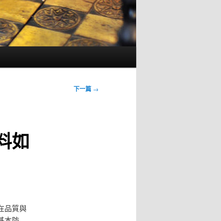
下一篇
→
料如
在品質與
基本防