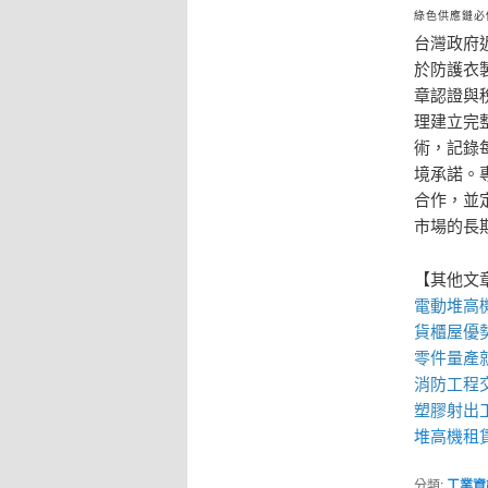
綠色供應鏈必
台灣政府
於防護衣
章認證與
理建立完
術，記錄
境承諾。專
合作，並
市場的長
【其他文
電動
堆高
貨櫃屋
優
零件量產
消防工程
塑膠射出
堆高機租
分類:
工業資