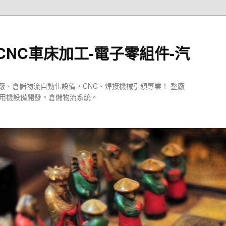
CNC車床加工-電子零組件-汽
廠、倉儲物流自動化設備，CNC、焊接機械引領專業！ 整廠
專用機設備開發。倉儲物流系統。