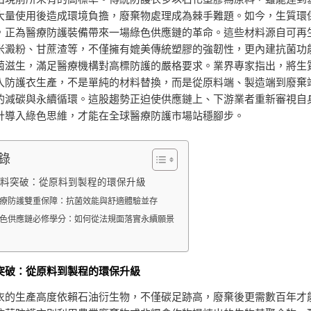
大量使用後造成環境負擔，廢棄物處理成為棘手難題。如今，生質環
，正為醫療防護裝備帶來一場綠色供應鏈的革命。這些材料源自可再
米澱粉、甘蔗渣等，不僅擁有媲美傳統塑膠的強韌性，更內建抗菌功
菌滋生，滿足醫療機構對高標防護的嚴格要求。業界專家指出，將生
入防護衣生產，不是單純的材料替換，而是從原料端、製造端到廢棄
的減碳與永續循環。這股趨勢正迫使供應鏈上、下游業者重新審視自
計導入綠色思維，才能在全球醫療防護市場站穩腳步。
錄
料突破：從原料到製程的環保升級
療防護雙重保障：抗菌效能與舒適體驗並存
色供應鏈必修學分：如何從法規面落實永續願景
突破：從原料到製程的環保升級
衣的生產高度依賴石油衍生物，不僅碳足跡高，廢棄後更需數百年才