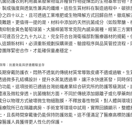
抗菌防護衣則利用農業廢棄物或非糧食作物提煉出的生物基聚合物，
，製成強度與透氣性兼具的纖維。這些生質材料在製造過程中，碳排
分之四十以上，且可透過工業堆肥或生物降解方式回歸自然，徹底解
境難題。更值得一提的是，材料中添加的天然抗菌成分（如殼聚醣、
續抑制金黃色葡萄球菌、大腸桿菌等常見院內感染菌種，經第三方實
率可達百分之九十九以上，完全符合台灣衛福部對醫療器材的規範。
入這類新材料，必須重新規劃採購渠道、驗證程序與品質管控流程，
發團隊緊密合作，才能確保量產穩定。
保障：抗菌效能與舒適體驗並存
長期穿戴防護衣，悶熱不透氣的傳統材質常導致皮膚不適或過敏。生
透過微多孔結構設計，提升水蒸氣透過率，讓汗水快速蒸發，同時保
的功能。這項技術已通過台灣紡織產業綜合研究所的防護等級測試，
體液及微粒穿透。抗菌機制方面，不同於傳統添加銀離子或化學藥劑
成分以物理方式破壞微生物細胞膜，不釋放毒性物質，對人體與環境
醫療院所已在隔離病房、手術室等環境中試用，實際回饋顯示，整體
上，且長時間穿戴後仍能保持防護效能。這不僅滿足了醫療高標防護
線醫護人員獲得更人性化的保護。