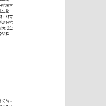
保抗菌材
生生物
能，能有
質環保抗
端完成全
身製程，
能分解。