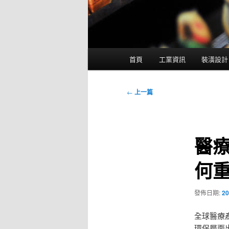
主
首頁
工業資訊
裝潢設計
要
選
單
文
←
上一篇
章
導
覽
醫
何
發佈日期:
20
全球醫療
環保層面