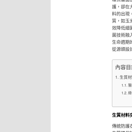
護，卻在
料的出現
質，如玉
效降低細
菌技術融
生命週期
從源頭設
內容目
生質材
醫
綠
生質材料
傳統防護