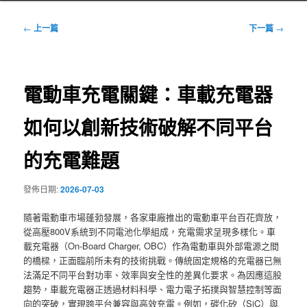
文
←
上一篇
下一篇
→
章
導
覽
電動車充電關鍵：車載充電器
如何以創新技術破解不同平台
的充電難題
發佈日期:
2026-07-03
隨著電動車市場蓬勃發展，各家車廠推出的電動車平台百花齊放，
從高壓800V系統到不同電池化學組成，充電需求呈現多樣化。車
載充電器（On-Board Charger, OBC）作為電動車與外部電源之間
的橋樑，正面臨前所未有的技術挑戰。傳統固定規格的充電器已無
法滿足不同平台對功率、效率與安全性的差異化要求。為因應這股
趨勢，車載充電器正透過材料科學、電力電子拓撲與智慧控制等面
向的突破，實現跨平台兼容與高效充電。例如，碳化矽（SiC）與