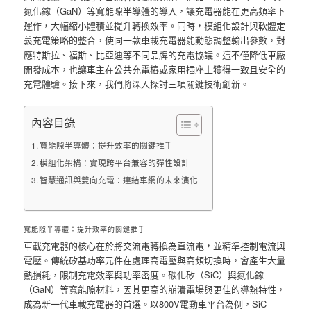
氮化鎵（GaN）等寬能隙半導體的導入，讓充電器能在更高頻率下
運作，大幅縮小體積並提升轉換效率。同時，模組化設計與軟體定
義充電策略的整合，使同一款車載充電器能動態調整輸出參數，對
應特斯拉、福斯、比亞迪等不同品牌的充電協議。這不僅降低車廠
開發成本，也讓車主在公共充電樁或家用插座上獲得一致且安全的
充電體驗。接下來，我們將深入探討三項關鍵技術創新。
內容目錄
寬能隙半導體：提升效率的關鍵推手
模組化架構：實現跨平台兼容的彈性設計
智慧通訊與雙向充電：連結車網的未來演化
寬能隙半導體：提升效率的關鍵推手
車載充電器的核心在於將交流電轉換為直流電，並精準控制電流與
電壓。傳統矽基功率元件在處理高電壓與高頻切換時，會產生大量
熱損耗，限制充電效率與功率密度。碳化矽（SiC）與氮化鎵
（GaN）等寬能隙材料，因其更高的崩潰電場與更佳的導熱特性，
成為新一代車載充電器的首選。以800V電動車平台為例，SiC