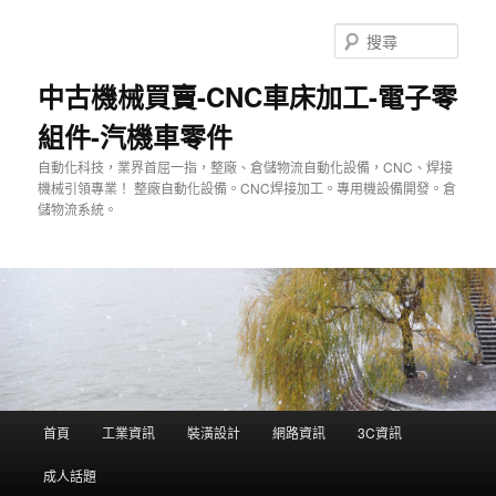
跳
至
搜
主
尋
要
中古機械買賣-CNC車床加工-電子零
內
組件-汽機車零件
容
自動化科技，業界首屈一指，整廠、倉儲物流自動化設備，CNC、焊接
機械引領專業！ 整廠自動化設備。CNC焊接加工。專用機設備開發。倉
儲物流系統。
主
首頁
工業資訊
裝潢設計
網路資訊
3C資訊
要
選
成人話題
單