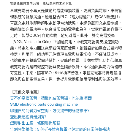
智慧通訊與雙向充電：連結車網的未來演化
車載充電器不再只是被動的電能轉換裝置，更肩負與電網、車輛管
理系統的智慧溝通。透過整合PLC（電力線通訊）或CAN匯流排，
車載充電器能即時讀取電動車電池狀態、電網負載與充電樁協議，
動態調整充電功率。以台灣常見的電動車為例，當家用電路容量不
足時，智慧OBC可自動降載，避免跳電。此外，雙向充電技術
（V2G, Vehicle-to-Grid）正加速商用，車載充電器需支援逆變功
能，將電池電力回送電網或供家庭使用。創新設計如整合式雙向轉
換器，利用同一組功率元件實現充電與放電切換，不僅降低成本，
也讓車主在離峰電價時儲能、尖峰時售電。此類智慧化功能仰賴車
載充電器內建的微控制器與安全隔離設計，確保通訊與電力傳輸的
可靠性。未來，隨著ISO 15118標準普及，車載充電器將實現隨插
即充與自動電量交易，進一步提升電動車使用便利性與能源效率。
【其他文章推薦】
買不起高檔茶葉，精緻包裝
茶葉罐
，也能撐場面!
SMD electronic parts counting machine
哪裡買的到省力省空間，方便攜帶的
購物推車
?
空壓機
這裡買最划算!
塑膠射出工廠
一條龍製造服務
告別頻繁維修！5 個延長
堆高機
電池與壽命的日常保養祕訣