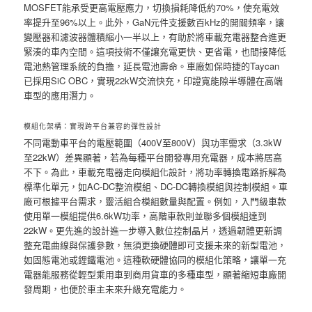
MOSFET能承受更高電壓應力，切換損耗降低約70%，使充電效
率提升至96%以上。此外，GaN元件支援數百kHz的開關頻率，讓
變壓器和濾波器體積縮小一半以上，有助於將車載充電器整合進更
緊湊的車內空間。這項技術不僅讓充電更快、更省電，也間接降低
電池熱管理系統的負擔，延長電池壽命。車廠如保時捷的Taycan
已採用SiC OBC，實現22kW交流快充，印證寬能隙半導體在高端
車型的應用潛力。
模組化架構：實現跨平台兼容的彈性設計
不同電動車平台的電壓範圍（400V至800V）與功率需求（3.3kW
至22kW）差異顯著，若為每種平台開發專用充電器，成本將居高
不下。為此，車載充電器走向模組化設計，將功率轉換電路拆解為
標準化單元，如AC-DC整流模組、DC-DC轉換模組與控制模組。車
廠可根據平台需求，靈活組合模組數量與配置。例如，入門級車款
使用單一模組提供6.6kW功率，高階車款則並聯多個模組達到
22kW。更先進的設計進一步導入數位控制晶片，透過韌體更新調
整充電曲線與保護參數，無須更換硬體即可支援未來的新型電池，
如固態電池或鋰鐵電池。這種軟硬體協同的模組化策略，讓單一充
電器能服務從輕型乘用車到商用貨車的多種車型，顯著縮短車廠開
發周期，也便於車主未來升級充電能力。