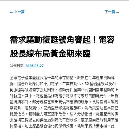
文
←
上一篇
下一篇
→
章
導
覽
需求驅動復甦號角響起！電容
股長線布局黃金期來臨
發佈日期:
2026-05-27
全球電子產業歷經長達一年的庫存調整，終於在今年迎來明顯轉
折。隨著終端應用如車用電子、工業自動化、5G基礎建設以及AI
伺服器等領域需求強勁回升，被動元件產業正式重回需求驅動的上
升軌道。其中，電容產品作為電子電路不可或缺的關鍵元件，出貨
量持續攀升，部分規格甚至出現供不應求的現象。長線投資人敏銳
察覺此一趨勢變化，開始重新聚焦電容族群，認為其營運基本面已
擺脫低谷，獲利能力可望逐季改善。法人分析指出，電容產業的供
需結構已從過去的供給過剩轉為平衡狀態，龍頭廠商產能利用率維
持高檔，加上產品組合優化與漲價效應，毛利率將持續走揚。此