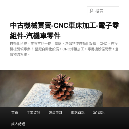
跳
至
搜
主
尋
要
中古機械買賣-CNC車床加工-電子零
內
組件-汽機車零件
容
自動化科技，業界首屈一指，整廠、倉儲物流自動化設備，CNC、焊接
機械引領專業！ 整廠自動化設備。CNC焊接加工。專用機設備開發。倉
儲物流系統。
主
首頁
工業資訊
裝潢設計
網路資訊
3C資訊
要
選
成人話題
單