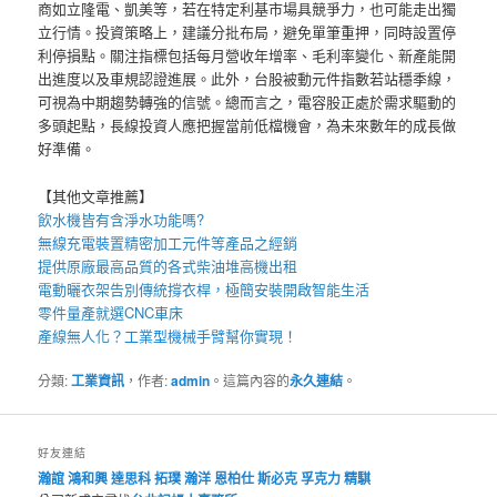
商如立隆電、凱美等，若在特定利基市場具競爭力，也可能走出獨
立行情。投資策略上，建議分批布局，避免單筆重押，同時設置停
利停損點。關注指標包括每月營收年增率、毛利率變化、新產能開
出進度以及車規認證進展。此外，台股被動元件指數若站穩季線，
可視為中期趨勢轉強的信號。總而言之，電容股正處於需求驅動的
多頭起點，長線投資人應把握當前低檔機會，為未來數年的成長做
好準備。
【其他文章推薦】
飲水機
皆有含淨水功能嗎?
無線充電裝
置
精密加工元件等產品之經銷
提供原廠最高品質的各式柴油
堆高機
出租
電動曬衣架
告別傳統撐衣桿，極簡安裝開啟智能生活
零件量產就選
CNC車床
產線無人化？
工業型機械手臂
幫你實現！
分類:
工業資訊
，作者:
admin
。這篇內容的
永久連結
。
好友連結
瀚誼
鴻和興
達思科
拓璞
瀚洋
恩柏仕
斯必克
孚克力
精騏