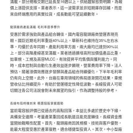
滿載。部分規格交期已延長至16週以上，供給趨緊態勢明顯，為報
價上漲提供支撐。業者表示，這一波需求並非短期庫存回補，而是
來自終端應用的真實拉貨，成長動能可望延續數年。
龍頭廠商產能滿載 毛利率逐季攀升
受惠於需求強勁與產品組合轉佳，國內電容龍頭廠商營運表現亮
眼。國巨近期毛利率重返40%以上，華新科也維持在35%左右水
準，均優於去年同期。產能利用率方面，兩大廠均已達到90%以
上，部分高階產線甚至滿載。業者透過擴增高附加價值產品比重，
如車規、工規及高容MLCC，有效提昇平均售價與獲利能力。同
時，成本控制與自動化生產效益逐步顯現，營業費用率下降。法人
預估，隨著漲價效應逐步發酵與產品組合持續優化，下半年毛利率
仍有向上空間。此外，台廠在車用領域的佈局逐漸開花結果，車規
營收佔比持續提升，有助於營運穩定性降低波動。長線投資人可密
切關注各公司法說會對未來展望的指引，作為調整持股的參考。
長線布局時機到來 精選個股掌握趨勢
當前電容股評價已從過去的高點回落，本益比多處於歷史中下緣，
具備安全邊際。考量產業重回成長軌道且能見度轉佳，長線資金應
當開始戰略性配置。首先，龍頭廠商因其規模、技術與客戶優勢，
能最大程度受惠於產業復甦，適合穩健型投資人。其次，中小型廠