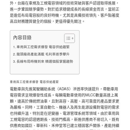
外，台廠在車規及工規電容領域的技術突破與客戶認證取得進展，
進一步鞏固競爭優勢。對於追求穩健成長的長線資金而言，當前正
是逢低布局電容股的良好時機，尤其是具備技術領先、客戶黏著度
高且財務體質健全的個股，更值得優先關注。
內容目錄
車用與工控需求爆發 電容供給趨緊
龍頭廠商產能滿載 毛利率逐季攀升
長線布局時機到來 精選個股掌握趨勢
車用與工控需求爆發 電容供給趨緊
電動車與先進駕駛輔助系統（ADAS）滲透率快速提升，帶動車用
電容需求呈現爆發性成長。每輛電動車使用的MLCC數量高達上萬
顆，遠高於傳統燃油車，且對高容、高壓、高可靠度的產品要求更
為嚴格。同時，工業自動化、機器人及再生能源設備對電容的需求
也持續升溫，特別是在逆變器、電源管理系統等領域。由於車用與
工規電容的認證週期長、技術門檻高，新進供應商不易切入，既有
供應商如國巨、華新科、禾伸堂等已建立穩固客戶關係，產能持續