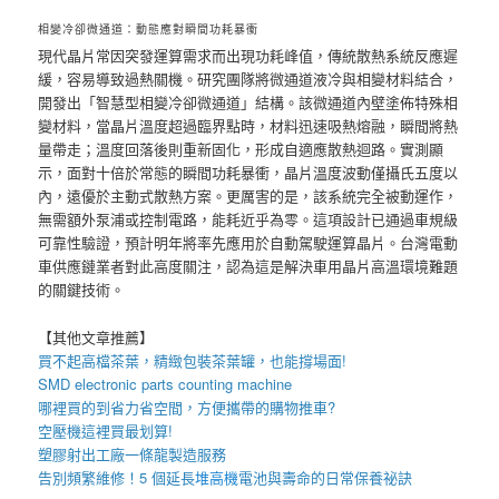
相變冷卻微通道：動態應對瞬間功耗暴衝
現代晶片常因突發運算需求而出現功耗峰值，傳統散熱系統反應遲
緩，容易導致過熱關機。研究團隊將微通道液冷與相變材料結合，
開發出「智慧型相變冷卻微通道」結構。該微通道內壁塗佈特殊相
變材料，當晶片溫度超過臨界點時，材料迅速吸熱熔融，瞬間將熱
量帶走；溫度回落後則重新固化，形成自適應散熱迴路。實測顯
示，面對十倍於常態的瞬間功耗暴衝，晶片溫度波動僅攝氏五度以
內，遠優於主動式散熱方案。更厲害的是，該系統完全被動運作，
無需額外泵浦或控制電路，能耗近乎為零。這項設計已通過車規級
可靠性驗證，預計明年將率先應用於自動駕駛運算晶片。台灣電動
車供應鏈業者對此高度關注，認為這是解決車用晶片高溫環境難題
的關鍵技術。
【其他文章推薦】
買不起高檔茶葉，精緻包裝
茶葉罐
，也能撐場面!
SMD electronic parts counting machine
哪裡買的到省力省空間，方便攜帶的
購物推車
?
空壓機
這裡買最划算!
塑膠射出工廠
一條龍製造服務
告別頻繁維修！5 個延長
堆高機
電池與壽命的日常保養祕訣