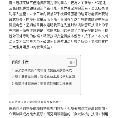
度。這項突破不僅延長摩爾定律的壽命，更為人工智慧、5G通訊
及高效能運算領域開闢全新可能。業界專家普遍認為，若此技術順
利導入量產，未來三年內智慧型手機與伺服器的運算效能將出現跳
躍式成長，同時耗電量反而下降。台灣在全球半導體供應鏈中扮演
關鍵角色，這項成果再次證明我國在先進封裝與熱管理技術上的領
先地位。值得注意的是，該團隊採用的是完全自主研發的製程，擺
脫對國外專利的依賴，確保技術安全與成本優勢。接下來，本文將
深入剖析這項熱力學突破如何具體解決晶片整合瓶頸，並探討其在
三大應用場景中的實際效益。
內容目錄
奈米熱橋技術：從根源改變晶片散熱模式
聲子晶體導熱層：破解高功率晶片熱點難題
相變冷卻微通道：動態應對瞬間功耗暴衝
奈米熱橋技術：從根源改變晶片散熱模式
傳統晶片散熱多依賴散熱膏與均熱板，但隨著裸晶堆疊層數增加，
介面熱阻成為最大瓶頸。研究團隊開發的「奈米熱橋」技術，利用