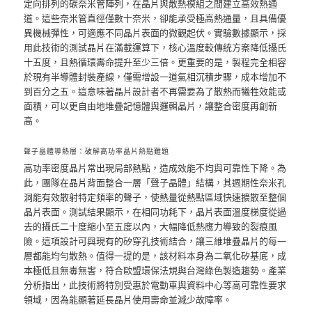
定向排列的碳奈米管陣列，在晶片與散熱模組之間建立高效熱通
道。這些奈米管直徑僅數十奈米，卻能承受極高熱通量，且具備優
異機械彈性，可適應不同晶片表面的微觀起伏。實驗數據顯示，採
用此技術的測試晶片在滿載運算下，核心溫度較傳統方案降低攝氏
十五度，且熱循環壽命提升至少三倍。更重要的是，製程完全相容
於現有半導體封裝產線，僅需增設一道氣相沉積步驟，成本增加不
到百分之五。這意味著晶片設計者不再需要為了散熱而犧牲效能或
面積，可以更自由地堆疊記憶體與邏輯晶片，讓整合密度再創新
高。
聲子晶體導熱層：破解高功率晶片熱點難題
高功率密度晶片常出現局部熱點，造成效能不均與可靠性下降。為
此，團隊在晶片背面整合一層「聲子晶體」結構，其週期性奈米孔
洞能有效散射特定頻率的聲子，使熱量從熱點區域快速擴散至整個
晶片表面。測試結果顯示，在相同功耗下，晶片表面溫度梯度從過
去的攝氏二十度縮小至五度以內，大幅降低熱應力導致的裂痕風
險。這項設計可與現有的矽穿孔技術結合，讓三維堆疊晶片的每一
層都能均勻散熱。值得一提的是，該材料本身為二氧化矽基底，成
本極低且無毒無害，符合歐盟環保法規與台灣綠色製造趨勢。產業
分析指出，此技術將特別受惠於電動車與資料中心等高可靠性要求
領域，因為能顯著延長晶片使用壽命並減少故障率。