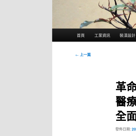
主
首頁
工業資訊
裝潢設計
要
選
單
文
←
上一篇
章
導
覽
革命
醫
全
發佈日期:
20