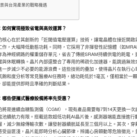
景與台灣產業的戰略機遇
：如何實現極致省電與高效運算？
的核心在於其創新的「近閾值電壓運算」技術，讓電晶體在接近開啟
工作，大幅降低動態功耗。同時，它採用了非揮發性記憶體（如MRA
）作為神經網路的權重儲存單元，省去了傳統SRAM持續供電的耗電，
醒與休眠轉換。晶片內部還整合了專用的稀疏化加速器，能跳過無效
進一步減少不必要的能源浪費。這些技術的疊加，使得晶片在執行心
氧飽和度分析等常見醫療AI任務時，總功耗低於1毫瓦，僅相當於一
，卻能提供即時且準確的判斷結果。
：哪些便攜式醫療設備將率先受惠？
的將是連續血糖監測儀（CGM），現有產品需要每7到14天更換一次
電池續航力有限。搭載這款超低功耗AI晶片後，感測器端能直接進行
報，減少無線傳輸次數，讓發射器續航延長至三個月以上。其次，穿
將受益匪淺，晶片能即時分析心臟節律，辨識心房顫動等危險徵兆，