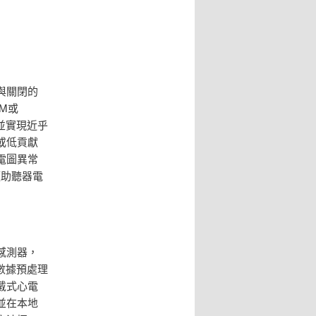
與關閉的
M或
並實現近乎
或低貢獻
電圖異常
顆助聽器電
感測器，
數據預處理
戴式心電
並在本地