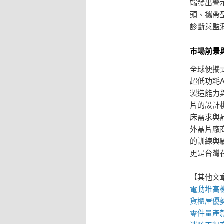
端發出警
頭、攜帶
診斷與監
市場前景
全球便攜
超低功耗
製造能力
片的設計
床需求與
外晶片廠
的訓練與
更是台灣
【其他文
電動
堆高
貨櫃屋
優
零件量產