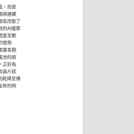
能，而是
願與連續
徹底改變了
的AI運算
週甚至數
的發熱
需要長期
電池的麻
，正好為
款晶片結
功耗降至傳
全新的時