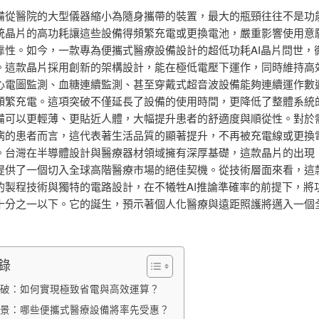
備從醫院的大型儀器縮小為隨身攜帶的裝置，最大的瓶頸往往不是功
統晶片的高功耗讓這些設備得頻繁充電或更換電池，嚴重影響使用意
靠性。如今，一款專為便攜式醫療設備設計的超低功耗AI晶片問世，
。這款晶片採用創新的架構設計，能在極低電壓下運作，同時維持高效
心電圖監測、血糖連續監測、甚至穿戴式超音波設備能夠連續運作數
頻繁充電。這項突破不僅延長了設備的使用時間，更降低了整體系統
備可以更輕薄、更貼近人體，大幅提升患者的舒適度與順從性。對於
病的患者而言，這代表著生活品質的顯著提升，不再被充電線或更換
。台灣在半導體設計與醫療器材領域擁有深厚基礎，這款晶片的出現
提供了一個切入全球高階醫療市場的絕佳契機。從技術層面來看，這
的製程技術與獨特的電路設計，在不犧牲AI推論準確率的前提下，將
十分之一以下。它的誕生，預示著個人化醫療與遠距照護將邁入一個
錄
破：如何實現極致省電與高效運算？
景：哪些便攜式醫療設備將率先受惠？