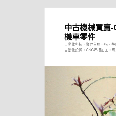
跳
至
主
中古機械買賣-
要
機車零件
內
容
自動化科技，業界首屈一指，整
自動化設備。CNC焊接加工。