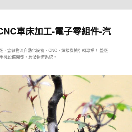
CNC車床加工-電子零組件-汽
廠、倉儲物流自動化設備，CNC、焊接機械引領專業！ 整廠
專用機設備開發。倉儲物流系統。