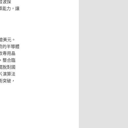
音波探
算能力，讓
億美元。
流的半導體
款專用晶
，整合臨
擺脫對國
片演算法
術突破，