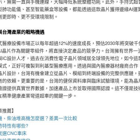
示，無需一直與手機連線，大幅降低系統整體功耗。此外，手持式超
型肺功能儀、甚至智能藥盒等設備，都能透過這款晶片獲得邊緣AI運
測更即時、更不受環境限制。
與台灣產業的戰略機遇
式醫療設備市場正以每年超過12%的速度成長，預估2030年將突破千
AI晶片作為關鍵零組件，將直接決定產品的競爭力。台灣擁有世界一
與IC設計人才，過去在消費性電子晶片領域居全球領先地位，如今這
模式，正好可複製到利基型醫療應用。透過與國內醫療器材廠商合作
晶片設計，台灣有機會建立從晶片、模組到終端設備的完整供應鏈，
商的依賴。更重要的是，台灣的健保資料庫與臨床試驗環境，能為晶
驗證提供真實世界數據，加速產品上市並取得國際認證。這不僅是技
在精準健康產業彎道超車的關鍵一步。
章推薦】
機
、柴油堆高機怎麼選？差異一次比較
勢特性有哪些?
就選
CNC車床