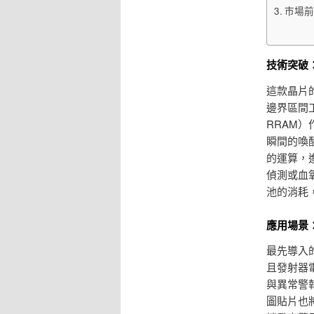
市場前
技術突破
這款晶片
邊界區間
RRAM
瞬間的喚
的運算，
偵測或血
池的消耗
應用場景
最先導入
且發射器
與異常警
圖貼片也