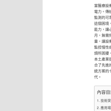
當醫療設
電力。傳
監測的可
這個困境
能力，讓
月，無需
量，讓設
監控慢性
煩所困擾
本土產業
合了先進
統方案的
代。
內容目
技術突
應用場