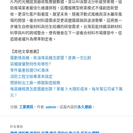
片內的光柵感測器收集應變數據，並以AI演算法分析疲勞累積，協
助風場業者最佳化維護排程。這種服務型商業模式不僅創造新營
收，更深化客戶黏著度。展望未來，隨著浮動式風機與深水離岸風
場的開發，複合材料還需承受更高鹽霧腐蝕與波浪衝擊，這將進一
步催生自修復材料與仿生結構的研發需求。台灣若能持續深耕材料
科學與AI的跨域整合，便有機會在下一波複合材料市場爆發中，從
追隨者躍升為標準制定者。
【其他文章推薦】
電動
堆高機
、柴油堆高機怎麼選？差異一次比較
貨櫃屋
優勢特性有哪些?
零件量產就選
CNC車床
消防工程
交給專業來搞定
塑膠射出工廠
一條龍製造服務
堆高機租賃
怎麼選最划算？掌握 3 大隱形成本，每年幫公司省下萬
元！
分類:
工業資訊
，作者:
admin
。這篇內容的
永久連結
。
好友連結