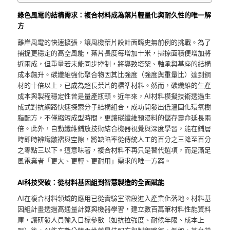
綠色風電的結構需求：複合材料成為葉片輕量化與耐久性的唯一解
方
離岸風電的快速擴張，讓風機葉片設計面臨史無前例的挑戰。為了
捕捉更穩定的高空風能，葉片長度每增加十米，掃掠面積便增加將
近兩成，但重量若未能同步控制，將導致塔架、軸承與基座的結構
成本飆升。碳纖維強化聚合物因其比強度（強度與重量比）達到鋼
材的十倍以上，已成為超長葉片的標準材料。然而，碳纖維的生產
成本與製程穩定性曾是量產瓶頸。近年來，AI材料模擬技術透過生
成式對抗網路快速探索分子結構組合，成功開發出低溫固化環氧樹
脂配方，不僅縮短成型時間，更讓碳纖維預浸料的儲存壽命延長兩
倍。此外，自動纖維鋪放技術結合機器視覺與深度學習，能在鋪層
時即時辨識皺褶與空隙，將缺陷率從傳統人工的百分之三降至百分
之零點三以下。這意味著，複合材料不再只是替代選項，而是滿足
風電業者「更大、更輕、更耐用」需求的唯一方案。
AI科技突破：從材料基因組到智慧製造的全面賦能
AI在複合材料領域的應用已從實驗室階段進入產業化落地。材料基
因組計畫透過高通量計算與機器學習，建立數百萬筆材料性能資料
庫，讓研發人員輸入目標參數（如抗拉強度、耐候年限、成本上