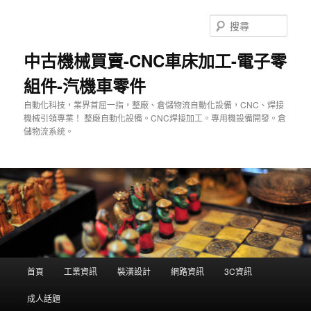
跳
至
搜
主
尋
要
中古機械買賣-CNC車床加工-電子零
內
組件-汽機車零件
容
自動化科技，業界首屈一指，整廠、倉儲物流自動化設備，CNC、焊接
機械引領專業！ 整廠自動化設備。CNC焊接加工。專用機設備開發。倉
儲物流系統。
主
首頁
工業資訊
裝潢設計
網路資訊
3C資訊
要
選
成人話題
單