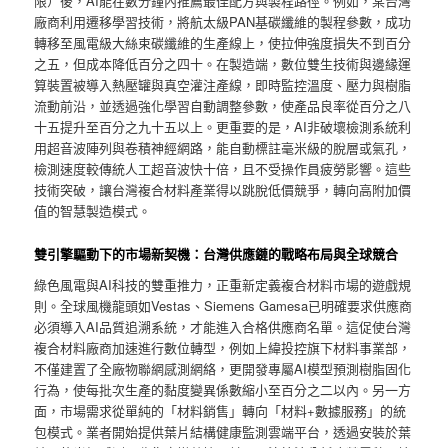
限）後，AI能在數分鐘內推薦最佳配方與製程路徑。例如，某台灣
廠商利用遷移學習技術，將航太級PAN基碳纖維的製程參數，成功
轉移至風電級大絲束碳纖維的生產線上，使拉伸強度損失不到百分
之五，但成本降低百分之四十。在製造端，數位雙生技術與邊緣運
算裝置被導入熱壓罐與真空灌注產線，即時監控溫度、壓力與樹脂
流動前沿，並透過強化學習自動調整參數，使產品良率從百分之八
十五提升至百分之九十五以上。更重要的是，AI非破壞檢測系統利
用超音波陣列與卷積神經網路，能自動標註毫米級的脫層或氣孔，
檢測速度較傳統人工超音波快十倍，且不受操作員疲勞影響。這些
技術突破，讓台灣複合材料產業得以跳脫低價競爭，轉向高附加價
值的智慧製造模式。
雙引擎驅動下的市場新契機：台灣供應鏈的戰略布局與全球競合
綠色風電與AI科技的雙重推力，正重新定義複合材料市場的遊戲規
則。全球風機龍頭如Vestas、Siemens Gamesa已明確要求供應商
必須導入AI品質追溯系統，才能進入合格供應商名單。這促使台灣
複合材料廠商加速進行數位轉型，例如上緯投控旗下材料事業部，
不僅建置了全廠物聯網感測網絡，更開發專屬AI模型預測樹脂固化
行為，使每批次生產的黏度變異係數縮小至百分之二以內。另一方
面，市場需求從單純的「材料銷售」轉向「材料+數據服務」的統
包模式。業者開始提供葉片結構健康監測雲端平台，透過安裝於葉