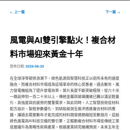
文
←
上一篇
下一篇
→
章
導
覽
風電與AI雙引擎點火！複合材
料市場迎來黃金十年
發佈日期:
2026-06-30
在全球淨零碳排浪潮下，綠色能源與智慧科技正以前所未有的速度
融合，而複合材料市場成為這場革命的核心受惠者。過去數年，風
力發電機組為了提升發電效率，葉片長度不斷突破極限，從六十米
一路延伸到一百二十米以上，傳統金屬與玻璃纖維已難以滿足輕量
化、高強度與抗疲勞的雙重需求。與此同時，人工智慧技術從材料
配方設計、製程參數優化、到缺陷檢測全面滲透進複合材料供應
鏈，讓過去需要數年才能完成的材料開發週期縮短至數個月。這股
綠色風電與AI科技交織的雙引擎，正驅動複合材料市場從傳統工業
底層躍升為策略性新興產業。根據產業研究機構預測，未來五年全