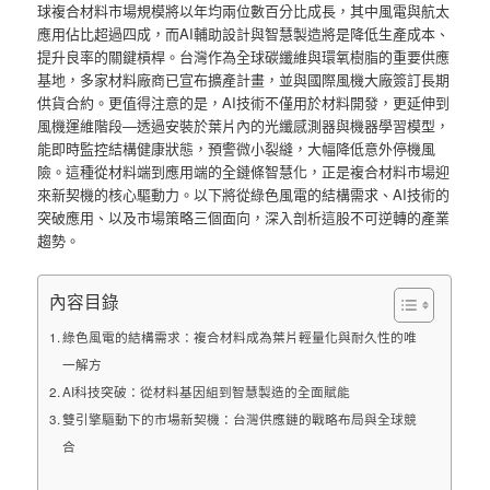
球複合材料市場規模將以年均兩位數百分比成長，其中風電與航太
應用佔比超過四成，而AI輔助設計與智慧製造將是降低生產成本、
提升良率的關鍵槓桿。台灣作為全球碳纖維與環氧樹脂的重要供應
基地，多家材料廠商已宣布擴產計畫，並與國際風機大廠簽訂長期
供貨合約。更值得注意的是，AI技術不僅用於材料開發，更延伸到
風機運維階段—透過安裝於葉片內的光纖感測器與機器學習模型，
能即時監控結構健康狀態，預警微小裂縫，大幅降低意外停機風
險。這種從材料端到應用端的全鏈條智慧化，正是複合材料市場迎
來新契機的核心驅動力。以下將從綠色風電的結構需求、AI技術的
突破應用、以及市場策略三個面向，深入剖析這股不可逆轉的產業
趨勢。
內容目錄
綠色風電的結構需求：複合材料成為葉片輕量化與耐久性的唯
一解方
AI科技突破：從材料基因組到智慧製造的全面賦能
雙引擎驅動下的市場新契機：台灣供應鏈的戰略布局與全球競
合