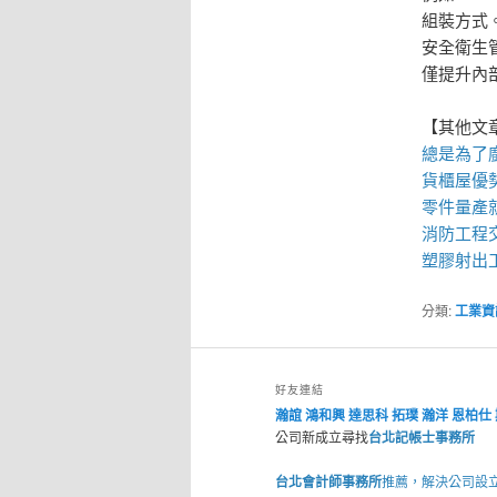
組裝方式
安全衛生
僅提升內
【其他文
總是為了
貨櫃屋
優
零件量產
消防工程
塑膠射出
分類:
工業資
好友連結
瀚誼
鴻和興
達思科
拓璞
瀚洋
恩柏仕
公司新成立尋找
台北記帳士事務所
台北會計師事務所
推薦，解決公司設