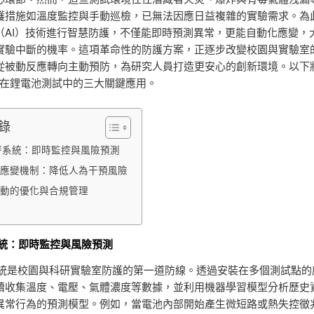
護措施如溫度監控與手動巡檢，已無法因應日益複雜的實驗需求。為
（AI）技術進行智慧防護，不僅能即時預測異常，更能自動化應變，
實驗中斷的機率。這項革命性的防護方案，正逐步改變校園與實驗室
從被動反應轉向主動預防，為研究人員打造更安心的創新環境。以下
防護在鋰電池測試中的三大關鍵應用。
錄
預警系統：即時監控與風險預測
應變機制：降低人為干預風險
動的優化與合規管理
系統：即時監控與風險預測
警系統是校園與科研實驗室防護的第一道防線。透過安裝在多個測試點的
續收集溫度、電壓、氣體濃度等數據，並利用機器學習模型分析歷史
異常行為的預測模型。例如，當電池內部開始產生微短路或熱失控徵兆