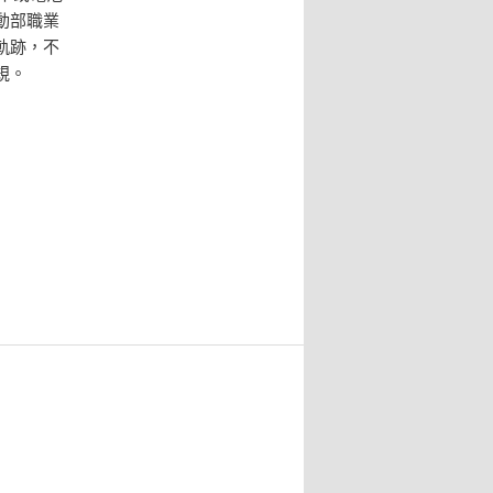
動部職業
軌跡，不
規。