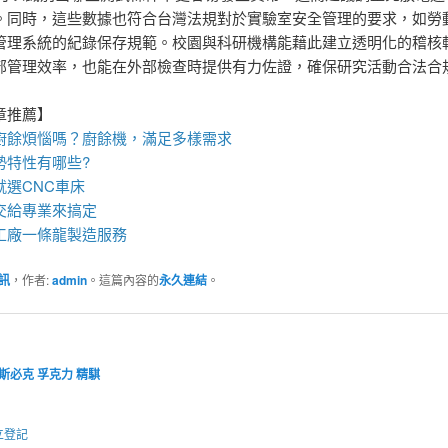
。同時，這些數據也符合台灣法規對於實驗室安全管理的要求，如勞
管理系統的紀錄保存規範。校園與科研機構能藉此建立透明化的稽核
部管理效率，也能在外部檢查時提供有力佐證，確保研究活動合法合
章推薦】
廚餘煩惱嗎？
廚餘機
，滿足多樣需求
勢特性有哪些?
就選
CNC車床
交給專業來搞定
工廠
一條龍製造服務
訊
，作者:
admin
。這篇內容的
永久連結
。
斯必克
孚克力
精騏
立登記