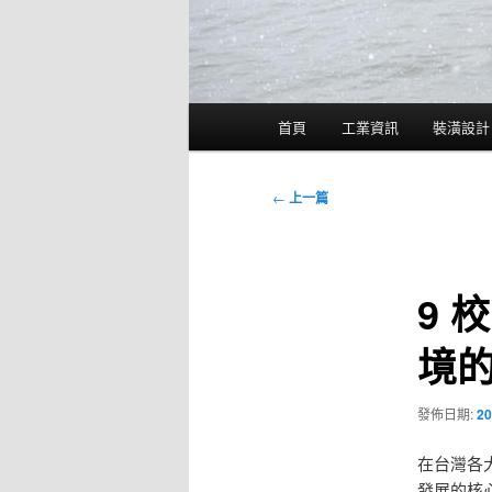
主
首頁
工業資訊
裝潢設計
要
選
單
文
←
上一篇
章
導
覽
9 
境的
發佈日期:
20
在台灣各
發展的核