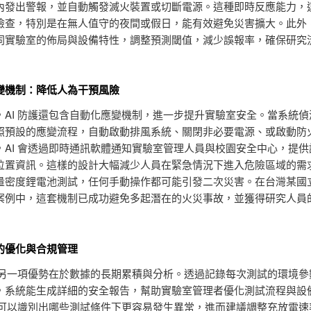
內發出警報，並自動觸發滅火裝置或切斷電源。這種即時反應能力，
檢查，特別是在無人值守的夜間或假日，能有效避免災害擴大。此外
同實驗室的佈局與設備特性，調整預測閾值，減少誤報率，確保研究
變機制：降低人為干預風險
，AI 防護還包含自動化應變機制，進一步提升實驗室安全。當系統偵
照預設的應變流程，自動啟動排風系統、關閉非必要電源、或啟動防
，AI 會透過即時通訊軟體通知實驗室管理人員與校園安全中心，提供
位置資訊。這樣的設計大幅減少人員在緊急情況下進入危險區域的需
量密度鋰電池測試，任何手動操作都可能引發二次災害。在台灣某國
案例中，這套機制已成功避免多起潛在的火災事故，並獲得研究人員
的優化與合規管理
護的另一項優勢在於數據的長期累積與分析。透過記錄每次測試的環境參
，系統能生成詳細的安全報告，幫助實驗室管理者優化測試流程與設
I 可以識別出哪些測試條件下更容易發生異常，進而建議調整充放電速