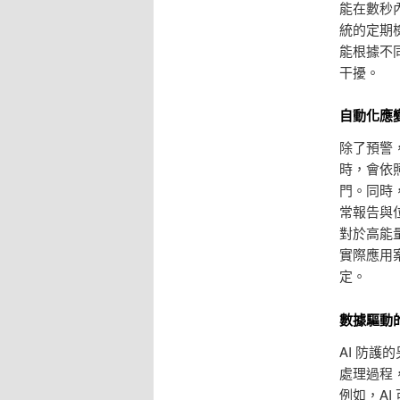
能在數秒
統的定期
能根據不
干擾。
自動化應
除了預警
時，會依
門。同時
常報告與
對於高能
實際應用
定。
數據驅動
AI 防
處理過程
例如，A