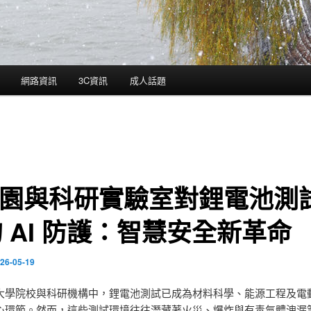
網路資訊
3C資訊
成人話題
校園與科研實驗室對鋰電池測
 AI 防護：智慧安全新革命
26-05-19
大學院校與科研機構中，鋰電池測試已成為材料科學、能源工程及電
心環節。然而，這些測試環境往往潛藏著火災、爆炸與有毒氣體洩漏