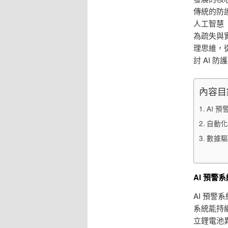
傳統的防
人工智慧
為疏失與
理思維，
討 AI 
內容目
AI 
自動化
數據驅
AI 預警
AI 預
系統能持
立鋰電池