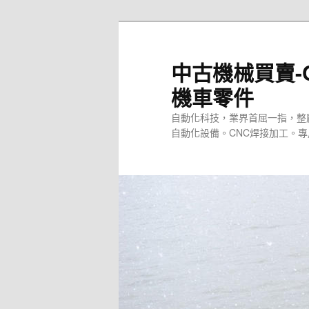
跳
至
主
中古機械買賣-
要
機車零件
內
容
自動化科技，業界首屈一指，整
自動化設備。CNC焊接加工。