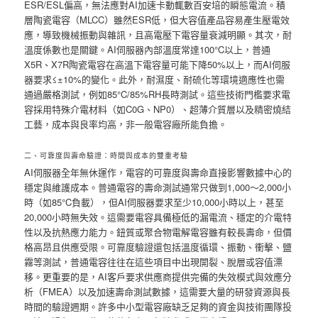
ESR/ESL偏高，無法應對AI加速卡動輒數百安培的瞬態電流。積
層陶瓷電容（MLCC）雖然ESR低，但大容值產品容易產生壓電效
應，導致機械振動與雜訊，且高電壓下電容量衰減明顯。其次，耐
溫度係數也是關鍵。AI伺服器內部溫度常達100°C以上，普通
X5R、X7R陶瓷電容在高溫下電容量可能下降50%以上，而AI伺服
器要求≤±10%的變化。此外，耐濕度、耐硫化等環境適應性也需
通過嚴格測試，例如85°C/85%RH長時測試。這些技術門檻要求電
容採用特殊介電材料（如C0G、NP0）、超薄介質層以及精密燒結
工藝，成本與良率均高，非一般電容廠所能負擔。
二、可靠度與壽命驗證：時間與成本的雙重考驗
AI伺服器全年無休運作，電容的可靠度與壽命直接影響數據中心的
穩定與維護成本。普通電容的壽命測試通常只做到1,000～2,000小
時（如85°C負載），但AI伺服器要求至少10,000小時以上，甚至
20,000小時無失效。這需要電容具備極低的漏電流、穩定的介電特
性以及抗熱應力能力。鈕質或聚合物電解電容雖有較長壽命，但價
格高昂且供應受限。可靠度驗證還包括溫度循環、振動、衝擊、鹽
霧等測試，普通電容往往在這些項目中出現開裂、脫層或容值漂
移。更重要的是，AI客戶要求供應商提供完備的失效模式與效應分
析（FMEA）以及加速壽命測試數據，這需要大量的研發資源與長
時間的驗證週期。許多中小型電容廠缺乏足夠的資金與技術團隊投