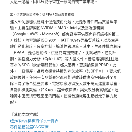
入這一過程，因此只能停留在一般消費或工業市場。
三、供應鏈認證壁壘：從PPAP到品牌商稽核
進入AI伺服器供應鏈不僅是技術問題，更是系統性的品質管理考
驗。主要品牌商如NVIDIA、AMD、Intel以及雲端服務商
（Google、AWS、Microsoft）都會對電容供應商進行嚴格的第二
方稽核，內容涵蓋ISO 9001、IATF 16949等品質系統，以及生產
線自動化程度、良率控制、追溯性管理等。其中，生產件批准程序
（PPAP）是必經關卡，供應商需提交樣品、測試報告、控制計
劃、製程能力分析（Cpk≥1.67）等大量文件。普通電容廠往往連
基本的SPC（統計製程管制）都未落實，更遑論通過PPAP。此
外，一旦量產，品牌商還會持續監控失效率（如DPPM），要求低
於個位數。任何一次品質異常都可能導致該供應商被降級甚至剔
除。為了符合這些要求，電容原廠必須投入數千萬元建置潔淨室、
自動化檢測設備（如X-ray、超音波掃描）與失效分析實驗室。這
種資本密集與管理密集的門檻，使得普通電容生產者幾乎無力跨
越。
【其他文章推薦】
(全省)
堆高機
租賃保養一覽表
零件量產就選
CNC車床