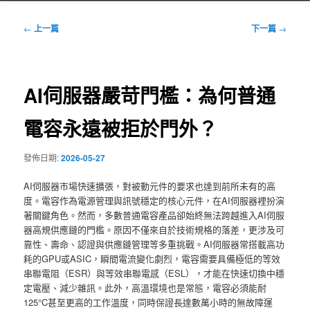
文
←
上一篇
下一篇
→
章
導
覽
AI伺服器嚴苛門檻：為何普通
電容永遠被拒於門外？
發佈日期:
2026-05-27
AI伺服器市場快速擴張，對被動元件的要求也達到前所未有的高
度。電容作為電源管理與訊號穩定的核心元件，在AI伺服器裡扮演
著關鍵角色。然而，多數普通電容產品卻始終無法跨越進入AI伺服
器高規供應鏈的門檻。原因不僅來自於技術規格的落差，更涉及可
靠性、壽命、認證與供應鏈管理等多重挑戰。AI伺服器常搭載高功
耗的GPU或ASIC，瞬間電流變化劇烈，電容需要具備極低的等效
串聯電阻（ESR）與等效串聯電感（ESL），才能在快速切換中穩
定電壓、減少雜訊。此外，高溫環境也是常態，電容必須能耐
125°C甚至更高的工作溫度，同時保證長達數萬小時的無故障運