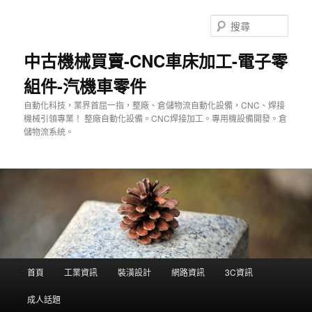
跳
至
搜
主
尋
要
中古機械買賣-CNC車床加工-電子零
內
組件-汽機車零件
容
自動化科技，業界首屈一指，整廠、倉儲物流自動化設備，CNC、焊接
機械引領專業！ 整廠自動化設備。CNC焊接加工。專用機設備開發。倉
儲物流系統。
主
首頁
工業資訊
裝潢設計
網路資訊
3C資訊
要
選
成人話題
單