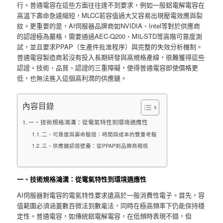
行。普通電容在這些方面往往達不到要求，例如一般鋁電解電容在
高溫下壽命急遽縮短，MLCC若容值過大又容易出現壓電效應與裂
紋。更重要的是，AI伺服器品牌商如NVIDIA、Intel等對於供應商
的認證極為嚴格，需要通過AEC-Q200、MIL-STD等高階可靠度測
試，並且要求PPAP（生產件批准程序）與完整的失效分析機制。
普通電容製造商若沒有投入長期研發與高規格產線，很難獲得這些
認證。技術、品質、認證的三重障礙，使得普通電容即使價格更
低，也無法進入這個高利潤的供應鏈。
內容目錄
一、技術規格鴻溝：從電氣特性到環境適應性
二、可靠度與壽命驗證：時間與成本的雙重考驗
三、供應鏈認證壁壘：從PPAP到品牌商稽核
一、技術規格鴻溝：從電氣特性到環境適應性
AI伺服器對電容的電氣特性要求遠高於一般消費性電子。首先，容
值範圍必須涵蓋數百微法到數毫法，同時在極高頻率下仍能保持穩
定性。普通電容，如傳統鋁電解電容，在低頻時表現不錯，但