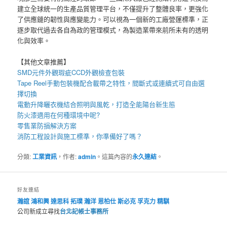
建立全球統一的生產品質管理平台，不僅提升了整體良率，更強化
了供應鏈的韌性與應變能力。可以視為一個新的工廠營運標準，正
逐步取代過去各自為政的管理模式，為製造業帶來前所未有的透明
化與效率。
【其他文章推薦】
SMD元件外觀瑕疵
CCD外觀檢查包裝
Tape Reel手動包裝機
配合載帶之特性，間斷式或連續式可自由選
擇切換
電動升降曬衣機
結合照明與風乾，打造全能陽台新生態
防火漆
適用在何種環境中呢?
零售業
防損解決方案
消防工程
設計與施工標準，你準備好了嗎？
分類:
工業資訊
，作者:
admin
。這篇內容的
永久連結
。
好友連結
瀚誼
鴻和興
達思科
拓璞
瀚洋
恩柏仕
斯必克
孚克力
精騏
公司新成立尋找
台北記帳士事務所