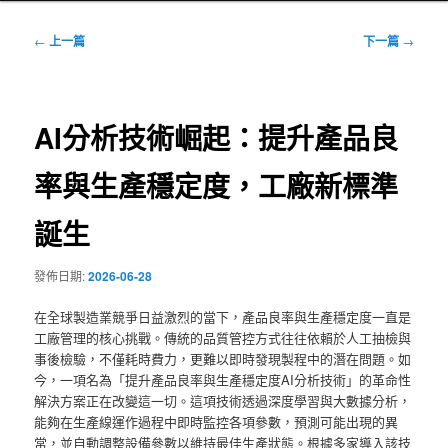
文
←
上一篇
下一篇
→
章
導
覽
AI分析技術崛起：提升產品良
率與生產穩定度，工廠新標準
誕生
發佈日期:
2026-06-28
在全球製造業競爭日益激烈的當下，產品良率與生產穩定度一直是
工廠管理的核心挑戰。傳統的品質管控方式往往依賴於人工抽檢與
事後檢驗，不僅耗時費力，更難以即時發現製程中的潛在問題。如
今，一項名為「提升產品良率與生產穩定度AI分析技術」的革命性
解決方案正在改變這一切。這項技術透過深度學習與大數據分析，
能夠在生產線運作過程中即時監控各項參數，預測可能出現的異
常，並自動調整設備參數以維持最佳生產狀態。根據多家導入該技