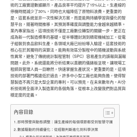
術的工廠實證數據顯示，產品良率平均提升了15%以上，生產線的
停機時間減少了30%，同時也大幅降低了原物料浪費。更重要的
是，這套系統並非一次性解決方案，而是能夠持續學習與優化的智
慧平台，隨著時間推移，其預測準確度與調整能力會越來越精準。
業內專家指出，這項技術不僅是工廠數位轉型的關鍵一步，更正在
成為新一代製造標準的基礎。從半導體封測到精密機械加工，從電
子組裝到食品飲料生產，各領域大廠已紛紛導入驗證。這套技術的
核心在於其獨特的演算法，能夠有效區分製程中的隨機波動與系統
性異常，避免了傳統統計製程管制（SPC）容易產生的誤報與漏報
問題。此外，系統還能將分析結果以直觀的儀錶板呈現，讓現場工
程師與管理人員一目瞭然，快速掌握生產狀況。更重要的是，這項
技術的部署門檻遠低於過去，許多中小型工廠也能夠負擔，使得智
慧製造不再只是大型企業的專利。可以預見，在未來數年內，AI分
析技術將全面滲入製造業的各個角落，從根本上改變我們對品質與
穩定度的定義。
內容目錄
即時預警與動態調整：讓生產線的每個環節都受到智慧守護
數據驅動的持續優化：從經驗判斷進化到科學決策
標準化與可複製性：為跨廠區管理奠定基礎