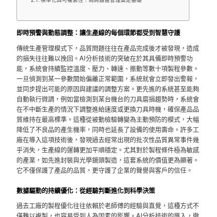
即時預警與動態調整：讓生產線的每個環節都受到智慧守護
傳統生產管理模式下，品質問題往往在產品完成後才被發現，造成
的損失往往難以挽回。AI分析技術的突破在於其具備即時預警功
能，系統會持續監控溫度、壓力、轉速、振動等數十項製程參數。
一旦偵測到某一參數開始偏離正常範圍，系統就會立即發出警報，
並同步提出可能的原因與建議的調整方案。更先進的系統甚至能夠
自動執行微調，例如當檢測到某台機台的刀具磨損趨勢時，系統會
在不中斷生產的情況下調整進給速度或更換刀具時機，確保產品品
質維持在最高標準。這種從被動檢驗轉變為主動預防的模式，大幅
降低了不良品的產生機率，同時也延長了設備的使用壽命。許多工
廠在導入這項技術後，發現過去經常出現的批次性品質異常事件幾
乎消失，生產線的運轉更加平順穩定。尤其對於製程條件極為敏感
的產業，如先進封裝與光學鏡頭製造，這套系統的價值更為顯著。
它不僅保護了產品的品質，更守護了企業的聲譽與客戶的信任。
數據驅動的持續優化：從經驗判斷進化到科學決策
過去工廠的製程優化往往依賴於老師傅的經驗與直覺，這種方式不
僅難以複製，也容易受到人為因素的影響。AI分析技術的導入，徹