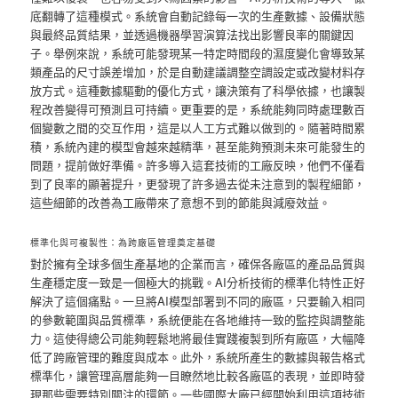
底翻轉了這種模式。系統會自動記錄每一次的生產數據、設備狀態
與最終品質結果，並透過機器學習演算法找出影響良率的關鍵因
子。舉例來說，系統可能發現某一特定時間段的濕度變化會導致某
類產品的尺寸誤差增加，於是自動建議調整空調設定或改變材料存
放方式。這種數據驅動的優化方式，讓決策有了科學依據，也讓製
程改善變得可預測且可持續。更重要的是，系統能夠同時處理數百
個變數之間的交互作用，這是以人工方式難以做到的。隨著時間累
積，系統內建的模型會越來越精準，甚至能夠預測未來可能發生的
問題，提前做好準備。許多導入這套技術的工廠反映，他們不僅看
到了良率的顯著提升，更發現了許多過去從未注意到的製程細節，
這些細節的改善為工廠帶來了意想不到的節能與減廢效益。
標準化與可複製性：為跨廠區管理奠定基礎
對於擁有全球多個生產基地的企業而言，確保各廠區的產品品質與
生產穩定度一致是一個極大的挑戰。AI分析技術的標準化特性正好
解決了這個痛點。一旦將AI模型部署到不同的廠區，只要輸入相同
的參數範圍與品質標準，系統便能在各地維持一致的監控與調整能
力。這使得總公司能夠輕鬆地將最佳實踐複製到所有廠區，大幅降
低了跨廠管理的難度與成本。此外，系統所產生的數據與報告格式
標準化，讓管理高層能夠一目瞭然地比較各廠區的表現，並即時發
現那些需要特別關注的環節。一些國際大廠已經開始利用這項技術