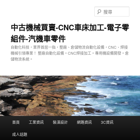
跳
至
搜
主
尋
要
中古機械買賣-CNC車床加工-電子零
內
組件-汽機車零件
容
自動化科技，業界首屈一指，整廠、倉儲物流自動化設備，CNC、焊接
機械引領專業！ 整廠自動化設備。CNC焊接加工。專用機設備開發。倉
儲物流系統。
主
首頁
工業資訊
裝潢設計
網路資訊
3C資訊
要
選
成人話題
單