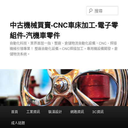
跳
至
搜
主
尋
要
中古機械買賣-CNC車床加工-電子零
內
組件-汽機車零件
容
自動化科技，業界首屈一指，整廠、倉儲物流自動化設備，CNC、焊接
機械引領專業！ 整廠自動化設備。CNC焊接加工。專用機設備開發。倉
儲物流系統。
主
首頁
工業資訊
裝潢設計
網路資訊
3C資訊
要
選
成人話題
單