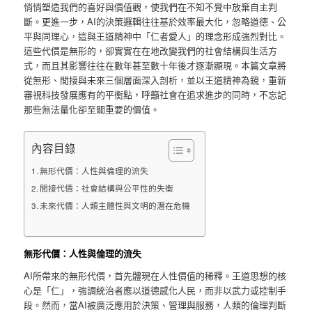
悄悄塑造我們的喜好與價值觀，使我們在不知不覺中放棄自主判
斷。更進一步，AI的決策邏輯往往基於效率最大化，忽略道德、公
平與同理心，這與王道精神中「仁者愛人」的理念形成強烈對比。
這些代價是無形的，卻實實在在地改變我們的社會結構與生活方
式，而且其影響往往在數年甚至數十年後才逐漸顯現。本篇文章將
從無形、間接與未來三個層面深入剖析，並以王道精神為鏡，重新
審視科技發展應有的平衡點，呼籲社會在追求進步的同時，不忘記
那些無法量化卻至關重要的價值。
內容目錄
無形代價：人性與倫理的流失
間接代價：社會結構與公平性的失衡
未來代價：人類主體性與文明的潛在危機
無形代價：人性與倫理的流失
AI所帶來的無形代價，首先體現在人性價值的稀釋。王道思想的核
心是「仁」，強調統治者應以道德感化人民，而非以武力或控制手
段。然而，當AI被廣泛應用於決策、管理與服務，人類的倫理判斷