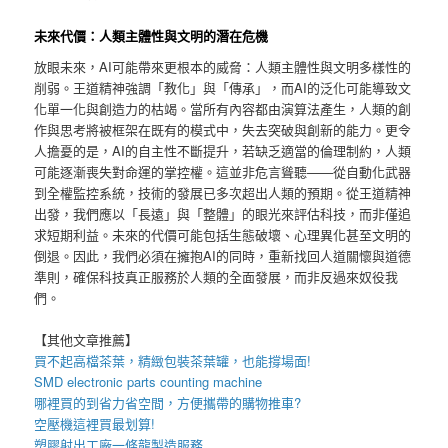
未來代價：人類主體性與文明的潛在危機
放眼未來，AI可能帶來更根本的威脅：人類主體性與文明多樣性的
削弱。王道精神強調「教化」與「傳承」，而AI的泛化可能導致文
化單一化與創造力的枯竭。當所有內容都由演算法產生，人類的創
作與思考將被框架在既有的模式中，失去突破與創新的能力。更令
人擔憂的是，AI的自主性不斷提升，若缺乏適當的倫理制約，人類
可能逐漸喪失對命運的掌控權。這並非危言聳聽——從自動化武器
到全權監控系統，技術的發展已多次超出人類的預期。從王道精神
出發，我們應以「長遠」與「整體」的眼光來評估科技，而非僅追
求短期利益。未來的代價可能包括生態破壞、心理異化甚至文明的
倒退。因此，我們必須在擁抱AI的同時，重新找回人道關懷與道德
準則，確保科技真正服務於人類的全面發展，而非反過來奴役我
們。
【其他文章推薦】
買不起高檔茶葉，精緻包裝
茶葉罐
，也能撐場面!
SMD electronic parts counting machine
哪裡買的到省力省空間，方便攜帶的
購物推車
?
空壓機
這裡買最划算!
塑膠射出工廠
一條龍製造服務