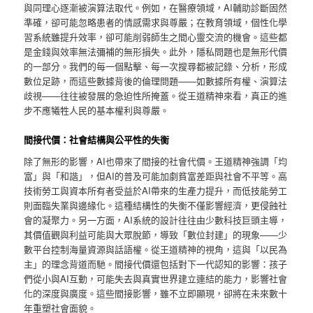
與同理心逐漸被演算法取代。例如，在醫療領域，AI輔助診斷固然
準確，卻可能忽略患者的情感需求與尊嚴；在教育領域，個性化學
習系統雖提升效率，卻可能削弱師生之間心靈交流的機會。這些都
是金錢與效率無法彌補的無形損失。此外，隱私問題也是無形代價
的一部分。我們的每一個點擊、每一次搜尋都被記錄、分析，形成
數位足跡，而這些數據背後的倫理問題——如數據所有權、演算法
歧視——往往被發展的急迫性所掩蓋。從王道精神來看，真正的進
步不應犧牲人民的基本權利與尊嚴。
間接代價：社會結構與公平性的失衡
除了無形的影響，AI也帶來了間接的社會代價。王道精神強調「均
富」與「和諧」，但AI的普及可能加劇貧富差距與社會不平等。高
技術勞工與資本所有者受益於AI帶來的生產力提升，而低技能勞工
則面臨失業與邊緣化。這種結構性的失衡不僅影響經濟，更侵蝕社
會的凝聚力。另一方面，AI系統的設計往往由少數科技巨頭主導，
其價值觀與利益可能與大眾脫節，導致「數位封建」的現象——少
數平台控制海量資源與話語權。從王道精神的視角，這與「以民為
主」的理念背道而馳。間接代價還包括對下一代認知的影響：孩子
們從小與AI互動，可能失去與真實世界建立連結的能力，影響社會
化的深度與廣度。這些間接影響，雖不立即顯現，卻將在未來數十
年重塑社會面貌。