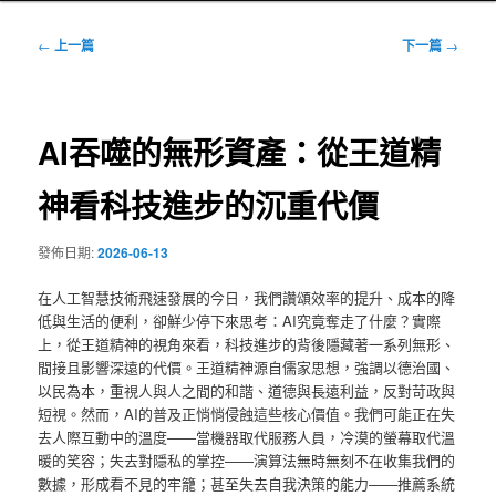
文
←
上一篇
下一篇
→
章
導
覽
AI吞噬的無形資產：從王道精
神看科技進步的沉重代價
發佈日期:
2026-06-13
在人工智慧技術飛速發展的今日，我們讚頌效率的提升、成本的降
低與生活的便利，卻鮮少停下來思考：AI究竟奪走了什麼？實際
上，從王道精神的視角來看，科技進步的背後隱藏著一系列無形、
間接且影響深遠的代價。王道精神源自儒家思想，強調以德治國、
以民為本，重視人與人之間的和諧、道德與長遠利益，反對苛政與
短視。然而，AI的普及正悄悄侵蝕這些核心價值。我們可能正在失
去人際互動中的溫度——當機器取代服務人員，冷漠的螢幕取代溫
暖的笑容；失去對隱私的掌控——演算法無時無刻不在收集我們的
數據，形成看不見的牢籠；甚至失去自我決策的能力——推薦系統