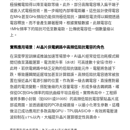
極接觸電阻得以降至毫歐等級。此外，部分高階電容導入扁平端子
或嵌入式電極技術，進一步縮短內部導電距離。這些設計使得電容
在MHz甚至GHz頻段仍能保持極低阻抗，讓瞬態電流得以瞬間透過
電容釋放，而不會產生顯著壓降。根據實驗數據，此類電容在
1MHz頻率下的阻抗可低至數毫歐，比傳統電容低一個數量級以
上。
實際應用場景：AI晶片供電網路中高頻低阻抗電容的角色
在深度學習訓練或推論加速等場景中，AI晶片經常從低功耗模式瞬
間切換至滿載運算，電流爬升率（di/dt）可高達數十安培/奈秒。
此時，若供電網路中缺乏足夠的低阻抗儲能元件，電壓將急遽下
跌，導致邏輯閘延遲增加甚至計算錯誤。高頻低阻抗電容通常被放
置在接近晶片電源引腳的位置，作為第一級去耦電容，直接應對最
急遽的電流變動。搭配後級的大容量電容，形成多級去耦網路，確
保從DC到GHz頻率的阻抗曲線平坦且極低。實際佈局中，工程師
會將多顆小封裝（如0201或01005）的高頻低阻抗電容緊貼晶片底
部或周圍，並透過最短的PCB走線連接，以最小化寄生參數。這種
做法已成功應用於多款高階GPU、TPU與ASIC中，有效將電壓漣
波抑制在±1%以內，大幅提升晶片運算穩定性與壽命。
選型要點與未來趨勢：為下一代AI晶片做好準備