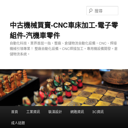
跳
至
搜
主
尋
要
中古機械買賣-CNC車床加工-電子零
內
組件-汽機車零件
容
自動化科技，業界首屈一指，整廠、倉儲物流自動化設備，CNC、焊接
機械引領專業！ 整廠自動化設備。CNC焊接加工。專用機設備開發。倉
儲物流系統。
主
首頁
工業資訊
裝潢設計
網路資訊
3C資訊
要
選
成人話題
單