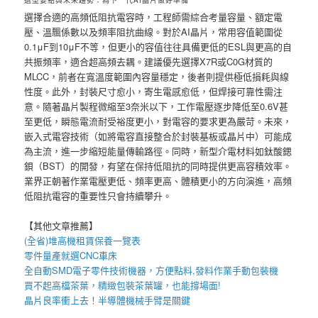
選擇合適的高頻低阻抗電容時，工程師需綜合考量容量、額定電
壓、溫飄係數以及頻率阻抗曲線。對於AI晶片，常用容值範圍從
0.1μF到10μF不等，但更小的容值往往具備更低的ESL與更高的自
共振頻率，適合超高頻去耦。建議優先選擇X7R或C0G材質的
MLCC，前者在寬溫度範圍內容量穩定，後者則提供極低損耗與線
性度。此外，封裝尺寸愈小，寄生電感愈低，但焊接可靠性需注
意。隨著晶片製程微縮至3奈米以下，工作電壓逐步降低至0.6V甚
至更低，瞬態電流耐受裕度更小，對電容的要求更為嚴苛。未來，
嵌入式電容技術（如將電容直接整合於封裝基板或晶片中）可能成
為主流，進一步縮短能量傳輸路徑。同時，新型介電材料如鈦酸鍶
鋇（BST）的開發，有望在保持低阻抗的同時提供更高容積效率。
業界正朝著作業電壓更低、頻率更高、體積更小的方向演進，高頻
低阻抗電容的重要性只會持續攀升。
【其他文章推薦】
(全省)
堆高機
租賃保養一覽表
零件量產就選
CNC車床
全自動
SMD電子零件技術機器
，方便點料,發料作業手動包裝機
買不起高檔茶葉，精緻包裝
茶葉罐
，也能撐場面!
晶片良率衝上去！
半導體機械手臂
是關鍵