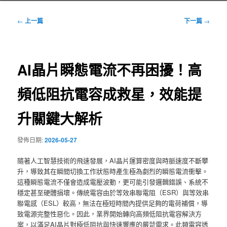
文
←
上一篇
下一篇
→
章
導
覽
AI晶片瞬態電流不再困擾！高
頻低阻抗電容成救星，效能提
升關鍵大解析
發佈日期:
2026-05-27
隨著人工智慧技術的飛速發展，AI晶片運算密度與時脈速度不斷攀
升，導致其在瞬間切換工作狀態時產生極為劇烈的瞬態電流衝擊。
這種瞬態電流不僅會造成電壓波動，更可能引發邏輯錯誤、系統不
穩定甚至硬體損壞。傳統電容由於等效串聯電阻（ESR）與等效串
聯電感（ESL）較高，無法在極短時間內提供足夠的電荷補償，導
致電源完整性惡化。因此，業界開始轉向高頻低阻抗電容解決方
案，以滿足AI晶片對極低阻抗與快速響應的嚴苛需求。此類電容透