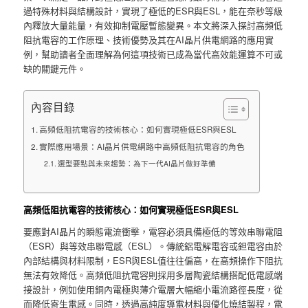
過特殊材料與結構設計，實現了極低的ESR與ESL，能在奈秒等級
內釋放大量能量，有效抑制電壓暫態變異。本文將深入探討高頻低
阻抗電容的工作原理、技術優勢及其在AI晶片供電網路的應用實
例，幫助讀者全面理解為何這項技術已成為當代高效能運算不可或
缺的關鍵元件。
內容目錄
高頻低阻抗電容的技術核心：如何實現極低ESR與ESL
實際應用場景：AI晶片供電網路中高頻低阻抗電容的角色
選型要點與未來趨勢：為下一代AI晶片做好準備
高頻低阻抗電容的技術核心：如何實現極低ESR與ESL
要應對AI晶片的瞬態電流衝擊，電容必須具備極低的等效串聯電阻
（ESR）與等效串聯電感（ESL）。傳統鋁電解電容或鉭電容由於
內部結構與材料限制，ESR與ESL值往往偏高，在高頻操作下阻抗
無法有效降低。高頻低阻抗電容則採用多層陶瓷結構搭配低電感端
接設計，例如使用銅內電極與薄介電層大幅縮小電流路徑長度，從
而降低寄生電感。同時，透過高純度導電材料與優化燒結製程，電