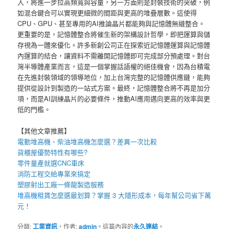
入，將進一步拉高頻寬與容量，另一方面則是封裝技術的突破，例
如混合鍵合可以實現更細微的間距與更高的堆疊層數。這使得
CPU、GPU、甚至專用的AI推論晶片都能夠與記憶體無縫整合。
更重要的是，記憶體整合將催生新的架構設計哲學，即把運算與儲
存視為一體來優化。許多新創公司正在探索近記憶體運算與記憶體
內運算的結合，讓資料不需離開記憶體即可完成部分預處理。對台
灣半導體產業而言，這是一個掌握話語權的絕佳機會，因為台積電
在先進封裝領域的領導地位，加上台灣完整的記憶體供應鏈，能夠
提供從設計到製造的一站式方案。最終，記憶體整合將不再是加分
項，而是AI訓練晶片的必要條件，推動AI應用邁向更高的效率與更
低的門檻。
【其他文章推薦】
電動
堆高機
、柴油堆高機怎麼選？差異一次比較
貨櫃屋
優勢特性有哪些?
零件量產就選
CNC車床
消防工程
交給專業來搞定
塑膠射出工廠
一條龍製造服務
堆高機租賃
怎麼選最划算？掌握 3 大隱形成本，每年幫公司省下萬
元！
分類:
工業資訊
，作者:
admin
。這篇內容的
永久連結
。