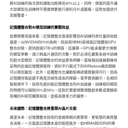
將AI訓練的每次資料讀取功耗降低40%以上。同時，頻寬的提升讓
大型模型在訓練時不需要頻繁進行資料分片或壓縮，這對加速迭代
至關重要。
記憶體整合對AI模型訓練的實戰效益
從實際應用面來看，記憶體整合直接影響到AI訓練的吞吐量與收斂
速度。以NVIDIA的H100為例，其採用HBM3高頻寬記憶體與GPU
整合封裝，提供超過3TB/s的頻寬，這讓單一GPU能承載更大規模
的模型參數，減少跨晶片通訊的次數。對於必須在叢集系統中訓練
的超大型模型，記憶體整合的效益更為明顯。當每個加速器都擁有
足夠的近端記憶體頻寬時，資料平行範式下的AllReduce通訊開銷
可以降到最低。此外，這種整合也讓動態稀疏運算變得可行，因為
記憶體存取延遲不再是非線性成長的障礙。業界實測顯示，在相同
製程條件下，採用先進封裝記憶體整合的AI加速器，訓練相同模型
的時間可以縮短30%至50%。這對於需要頻繁調整超參數或實驗新
架構的AI研究團隊來說，是極具競爭力的優勢。
未來趨勢：記憶體整合將重塑AI晶片生態
展望未來，記憶體整合技術的發展將朝向更緊密、更智慧的異質整
合演進。一方面是記憶體本身的製程進步，如HBM4與DDR5的導