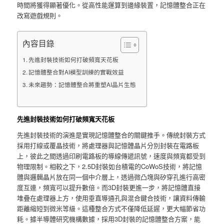
時間將獲得顯著優化。從高性能運算到邊緣裝置，記憶體整合正在
改寫遊戲規則。
內容目錄
先進封裝技術如何打破頻寬天花板
記憶體整合對AI模型訓練的實戰效益
未來趨勢：記憶體整合將重塑AI晶片生態
先進封裝技術如何打破頻寬天花板
先進封裝技術的演進是實現記憶體整合的關鍵推手。傳統封裝方式
採用打線或覆晶技術，將處理器與記憶體晶片分別封裝在電路板
上，彼此之間透過印刷電路板的導線傳遞訊號，速度與頻寬都受到
物理限制。相較之下，2.5D封裝如台積電的CoWoS技術，將記憶
體與邏輯晶片放在同一個中介層上，透過微凸塊與矽穿孔進行高密
度互連，頻寬可以提升數倍。而3D封裝更進一步，將記憶體直接
堆疊在處理器上方，使用垂直導通孔與混合鍵合技術，讓資料傳輸
距離縮短到微米等級。這種整合方式不僅降低延遲，更大幅節省功
耗。據半導體研究機構數據，採用3D封裝的記憶體整合方案，能