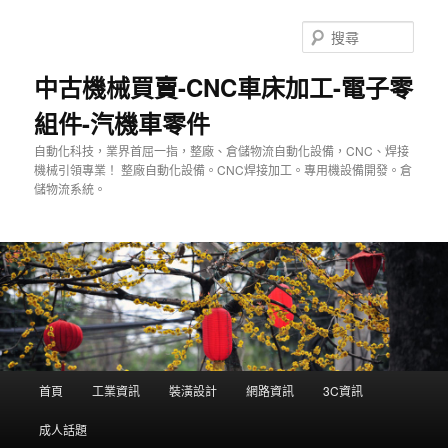
跳
至
搜
主
尋
要
中古機械買賣-CNC車床加工-電子零
內
組件-汽機車零件
容
自動化科技，業界首屈一指，整廠、倉儲物流自動化設備，CNC、焊接
機械引領專業！ 整廠自動化設備。CNC焊接加工。專用機設備開發。倉
儲物流系統。
主
首頁
工業資訊
裝潢設計
網路資訊
3C資訊
要
選
成人話題
單