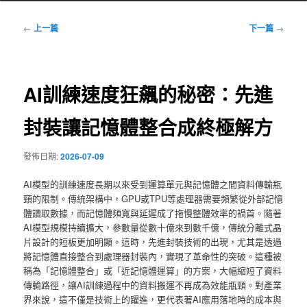
文
←
上一篇
下一篇
→
章
導
覽
AI訓練速度狂飆的秘密：先進
封裝讓記憶體整合成終極解方
發佈日期:
2026-07-09
AI模型的訓練速度長期以來受到運算單元與記憶體之間資料傳輸瓶
頸的限制。傳統架構中，GPU或TPU等處理器需要頻繁從外部記憶
體讀取數據，而記憶體頻寬與延遲成了拖慢整體效率的禍首。隨著
AI模型規模持續擴大，參數量從數十億來到數千億，傳統分離式晶
片設計的短板更加明顯。這時，先進封裝技術的出現，尤其是透過
將記憶體直接整合到處理器封裝內，實現了革命性的突破。這種被
稱為「記憶體整合」或「近記憶體運算」的方案，大幅縮短了資料
傳輸路徑，讓AI訓練過程中的資料搬運不再成為效能瓶頸。對產業
界來說，這不僅是技術上的躍進，更代表著AI應用落地時的成本與