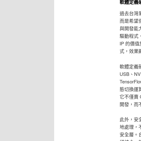
軟體定義硬
過去台灣
而是希望
與開發能力
驅動程式
IP 的價
式，效果
軟體定義
USB、N
Tensor
態切換運算
它不僅賣 
開發，而
此外，安
地處理，
安全層。台