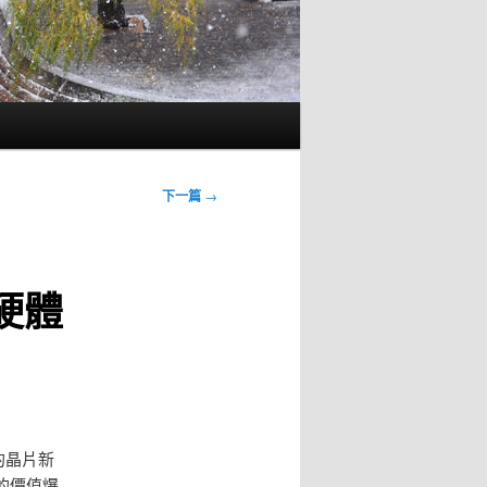
下一篇
→
硬體
的晶片新
的價值爆