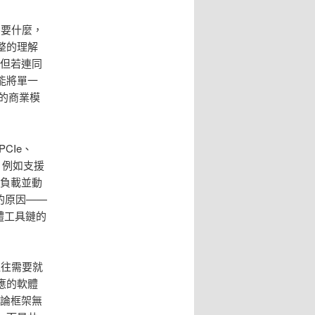
需要什麼，
整的理解
；但若連同
能將單一
」的商業模
CIe、
，例如支援
運算負載並動
的原因——
體工具鏈的
往往需要就
應的軟體
推論框架無