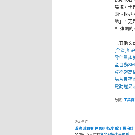
場域，學
兩個世界
地」，更
AI 強國
【其他文
(全省)
堆
零件量產
全自動
S
買不起高
晶片良率
電動還是柴
分類:
工業資
好友連結
瀚誼
鴻和興
達思科
拓璞
瀚洋
恩柏仕
公司新成立尋找
台北記帳士事務所