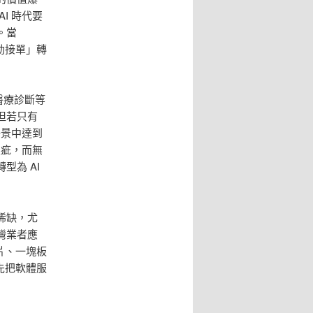
I 時代要
。當
動接單」轉
與醫療診斷等
但若只有
場景中達到
瑕疵，而無
為 AI
稀缺，尤
灣業者應
片、一塊板
先把軟體服