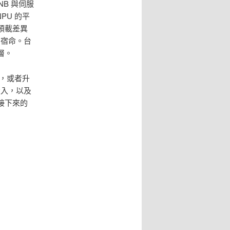
B 與伺服
PU 的平
預載差異
的宿命。台
層。
商，或者升
投入，以及
接下來的