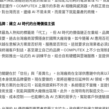
定運作。COMPUTEX 上展示的多款 AI 相機與感測器，內核正是
。對台灣而言，邊緣 AI 不是未來，而是當下就能量產的商機。
牌：建立 AI 時代的台灣價值主張
業最為人熟知的標籤是「代工」，但 AI 時代的價值鏈正在重組，品
重要。過去台灣廠商習慣隱身於國際大廠背後，如今隨著 AI 應用百
來越在意解決方案是否好用、服務是否到位。這就要求台灣業者必須
與終端客戶對話，甚至建立自己的品牌。COMPUTEX 上不少台灣新
，例如推出一站式的 AI 訓練平台，結合自有硬體與雲端服務，並提
的關鍵在於「信任」與「差異化」。台灣廠商在全球供應鏈中向來以
這本身就是品牌優勢。現在要做的，是將這種信任延伸到 AI 領域。
零售方案的台灣公司，若能保證資料不外流、系統穩定不當機，並提供 7
技術支援，就能與國際大廠做出區隔。此外，台灣特有的製造文化—
改版、成本控制——也能轉化為 AI 方案的競爭力，幫助客戶快速驗
，台灣的 AI 價值轉型需要產官學三方協力。政府應協助建立開放資