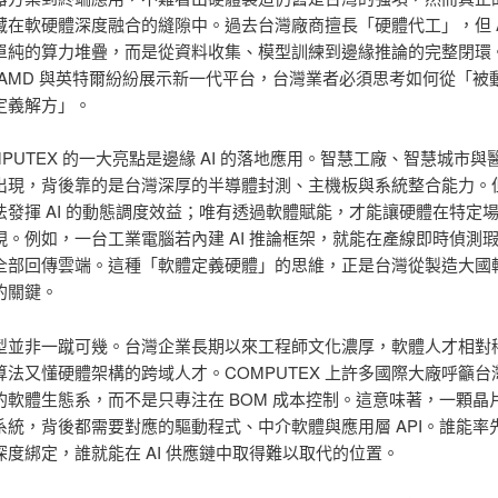
藏在軟硬體深度融合的縫隙中。過去台灣廠商擅長「硬體代工」，但 A
單純的算力堆疊，而是從資料收集、模型訓練到邊緣推論的完整閉環
A、AMD 與英特爾紛紛展示新一代平台，台灣業者必須思考如何從「被
定義解方」。
MPUTEX 的一大亮點是邊緣 AI 的落地應用。智慧工廠、智慧城市
出現，背後靠的是台灣深厚的半導體封測、主機板與系統整合能力。
法發揮 AI 的動態調度效益；唯有透過軟體賦能，才能讓硬體在特定
現。例如，一台工業電腦若內建 AI 推論框架，就能在產線即時偵測
全部回傳雲端。這種「軟體定義硬體」的思維，正是台灣從製造大國轉型
的關鍵。
型並非一蹴可幾。台灣企業長期以來工程師文化濃厚，軟體人才相對
算法又懂硬體架構的跨域人才。COMPUTEX 上許多國際大廠呼籲台
的軟體生態系，而不是只專注在 BOM 成本控制。這意味著，一顆晶
系統，背後都需要對應的驅動程式、中介軟體與應用層 API。誰能率
深度綁定，誰就能在 AI 供應鏈中取得難以取代的位置。