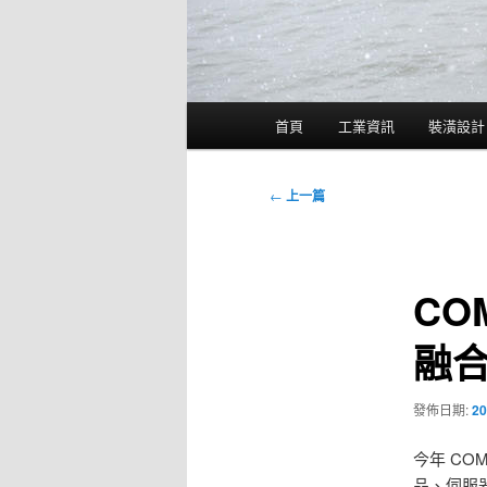
主
首頁
工業資訊
裝潢設計
要
選
單
文
←
上一篇
章
導
覽
CO
融合
發佈日期:
20
今年 CO
品、伺服