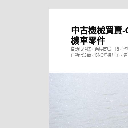
跳
至
主
中古機械買賣-
要
機車零件
內
容
自動化科技，業界首屈一指，整
自動化設備。CNC焊接加工。