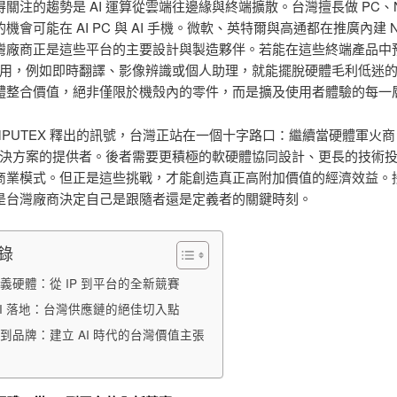
關注的趨勢是 AI 運算從雲端往邊緣與終端擴散。台灣擅長做 PC、N
機會可能在 AI PC 與 AI 手機。微軟、英特爾與高通都在推廣內建 N
灣廠商正是這些平台的主要設計與製造夥伴。若能在這些終端產品中
I 應用，例如即時翻譯、影像辨識或個人助理，就能擺脫硬體毛利低迷
體整合價值，絕非僅限於機殼內的零件，而是擴及使用者體驗的每一
OMPUTEX 釋出的訊號，台灣正站在一個十字路口：繼續當硬體軍火
I 解決方案的提供者。後者需要更積極的軟硬體協同設計、更長的技術
商業模式。但正是這些挑戰，才能創造真正高附加價值的經濟效益。
是台灣廠商決定自己是跟隨者還是定義者的關鍵時刻。
錄
義硬體：從 IP 到平台的全新競賽
AI 落地：台灣供應鏈的絕佳切入點
到品牌：建立 AI 時代的台灣價值主張