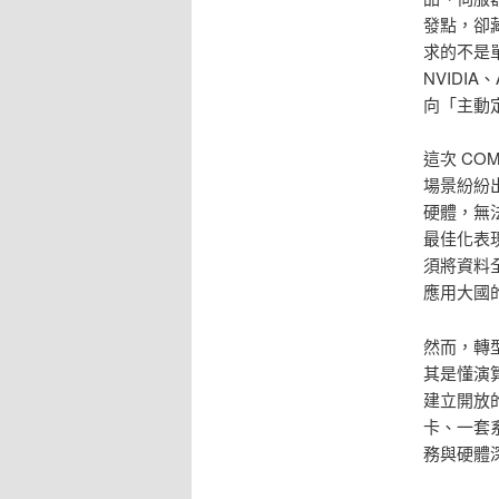
發點，卻
求的不是
NVIDI
向「主動
這次 CO
場景紛紛
硬體，無
最佳化表
須將資料
應用大國
然而，轉
其是懂演
建立開放
卡、一套
務與硬體