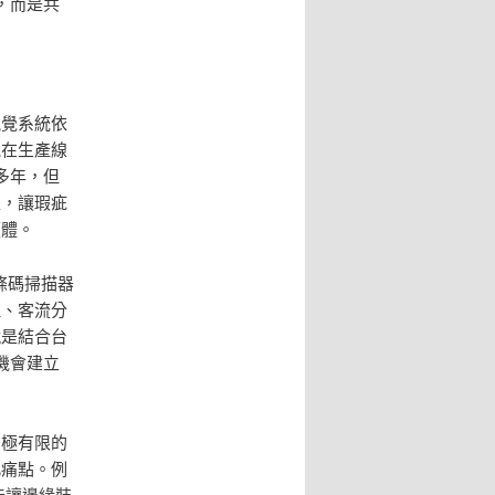
，而是共
視覺系統依
能在生產線
多年，但
型，讓瑕疵
硬體。
條碼掃描器
理、客流分
就是結合台
機會建立
在極有限的
此痛點。例
能讓邊緣裝