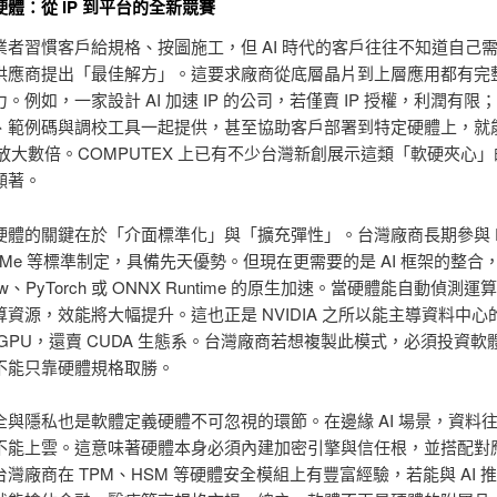
體：從 IP 到平台的全新競賽
業者習慣客戶給規格、按圖施工，但 AI 時代的客戶往往不知道自己
供應商提出「最佳解方」。這要求廠商從底層晶片到上層應用都有完
。例如，一家設計 AI 加速 IP 的公司，若僅賣 IP 授權，利潤有限
、範例碼與調校工具一起提供，甚至協助客戶部署到特定硬體上，就
值放大數倍。COMPUTEX 上已有不少台灣新創展示這類「軟硬夾心
顯著。
硬體的關鍵在於「介面標準化」與「擴充彈性」。台灣廠商長期參與 P
VMe 等標準制定，具備先天優勢。但現在更需要的是 AI 框架的整合
Flow、PyTorch 或 ONNX Runtime 的原生加速。當硬體能自動偵測
資源，效能將大幅提升。這也正是 NVIDIA 之所以能主導資料中心
GPU，還賣 CUDA 生態系。台灣廠商若想複製此模式，必須投資軟
不能只靠硬體規格取勝。
全與隱私也是軟體定義硬體不可忽視的環節。在邊緣 AI 場景，資料
不能上雲。這意味著硬體本身必須內建加密引擎與信任根，並搭配對
灣廠商在 TPM、HSM 等硬體安全模組上有豐富經驗，若能與 AI 