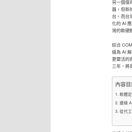
另一個值得
器，但新的
台，而台
化的 A
灣的軟硬
綜合 C
級為 A
更靈活的
三年，將
內容目
軟體定
邊緣 
從代工