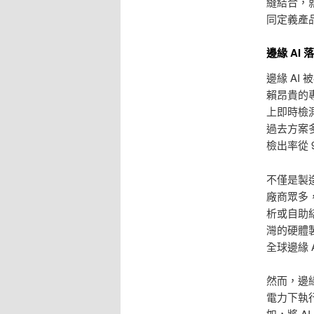
縫結合，
同定義產
邊緣 AI
邊緣 A
賴昂貴的
上即時檢
過去方案
檢出率從 
不僅是製造
廠商眾多
析或自助
灣的硬體
全球邊緣 
然而，邊
電力下執
如，將 A