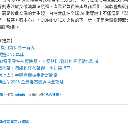
界則專注於突破演算法瓶頸，產業界負責量產與商業化。當軟體與硬
，而是彼此交融的共生體，台灣就能在全球 AI 供應鏈中不僅僅是「
是「智慧方案中心」。COMPUTEX 之後的下一步，正是台灣從硬體
的關鍵轉折。
章推薦】
高機
租賃保養一覽表
就選
CNC車床
MD電子零件技術機器
，方便點料,發料作業手動包裝機
檔茶葉，精緻包裝
茶葉罐
，也能撐場面!
衝上去！
半導體機械手臂
是關鍵
油？2026 企業
堆高機
選購全攻略
訊
，作者:
admin
。這篇內容的
永久連結
。
斯必克
孚克力
精騏