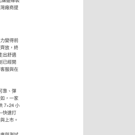
台灣廠商提
牌力變得前
花齊放，終
走出舒適
創已經開
供客服與在
可靠、彈
例如，一家
×24 小
—快速打
證與上市。
料庫與測試