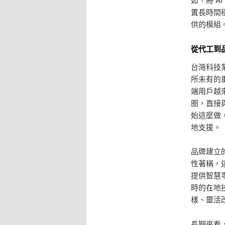
置長時間穩
供的模組
從代工到品
台灣科技
所未有的
端用戶越
圈，直接
始這麼做
地支援。
品牌建立
性著稱，
提供智慧
時的在地
樣、靈活
長期來看