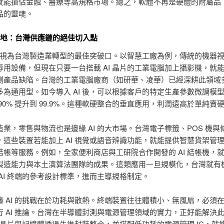
就能搶佔金融、醫療等高規格市場。總之，軟體不再是硬體的附屬品
品的靈魂。
 落地：台灣供應鏈的絕佳切入點
I 被視為台灣製造業轉型的最佳突破口。以智慧工廠為例，傳統的機器
專用設備，但現在只要一台搭載 AI 晶片的工業電腦加上攝影機，就
測產品缺陷。台灣的工業電腦廠商（如研華、凌華）已經深耕此領域
多為通用型。如今導入 AI 後，可以根據客戶的特定生產參數微調模
90% 提升到 99.9%。這種軟硬整合的垂直應用，利潤遠高於單純賣
業，零售與物流也是邊緣 AI 的大市場。台灣電子標籤、POS 機與
，這些裝置若能加上 AI 視覺或語音辨識功能，就能提供智慧貨架管
結帳等服務。例如，全家便利商店與工研院合作開發的 AI 結帳機，
製造能力與本土演算法團隊的成果。這類應用一旦規模化，台灣就有
AI 終端的參考設計標準，進而主導規格制定。
緣 AI 的挑戰在於功耗與散熱。終端裝置往往體積小、無風扇，必須
行 AI 推論。台灣在半導體封測與電源管理領域的實力，正好能解決
I 晶片與記憶體透過先進封裝整合，並搭配低功耗的電源管理 IC，就