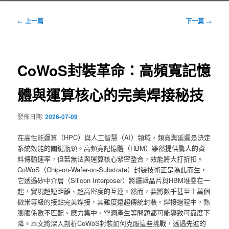
文
←
上一篇
下一篇
→
章
導
覽
CoWoS封裝革命：高頻寬記憶
體與運算核心的完美焊接秘技
發佈日期:
2026-07-09
在高性能運算（HPC）與人工智慧（AI）領域，頻寬與延遲是決定
系統效能的關鍵瓶頸。高頻寬記憶體（HBM）雖然提供驚人的資
料傳輸速率，但若無法與運算核心緊密整合，效能將大打折扣。
CoWoS（Chip-on-Wafer-on-Substrate）封裝技術正是為此而生，
它透過矽中介層（Silicon Interposer）將邏輯晶片與HBM堆疊在一
起，實現超短距離、超高密度的互連。然而，要將數千甚至上萬個
微米等級的接點完美焊接，其難度遠超傳統封裝。焊接過程中，熱
膨脹係數不匹配、應力集中、空洞產生等問題都可能導致可靠度下
降。本文將深入剖析CoWoS封裝如何克服這些挑戰，透過先進的