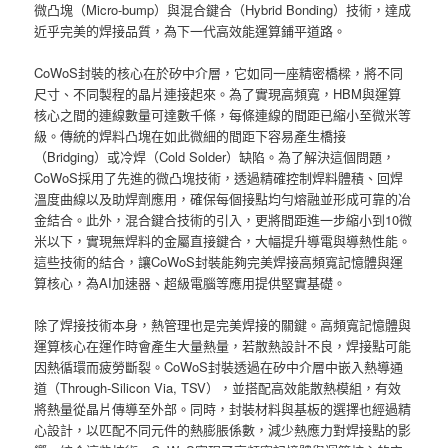
微凸塊（Micro-bump）與混合鍵合（Hybrid Bonding）技術，達成
近乎完美的焊接品質，為下一代高效能運算鋪平道路。
CoWoS封裝的核心在於矽中介層，它如同一座精密橋樑，將不同
尺寸、不同製程的晶片連接起來。為了實現高頻寬，HBM與運算
核心之間的連線數量可達數千條，每條連線的間距已縮小至微米等
級。傳統的焊料凸塊在如此微細的間距下容易產生橋接
（Bridging）或冷焊（Cold Solder）缺陷。為了解決這個問題，
CoWoS採用了先進的微凸塊技術，透過精確控制焊料體積、回焊
溫度曲線以及助焊劑應用，確保每個接點均勻熔融並形成可靠的冶
金結合。此外，混合鍵合技術的引入，更將間距進一步縮小到10微
米以下，實現無焊料的金屬直接鍵合，大幅提升導電與導熱性能。
這些技術的結合，讓CoWoS封裝能夠完美焊接高頻寬記憶體與運
算核心，為AI加速器、超級電腦等應用提供堅實基礎。
除了焊接技術本身，熱管理也是完美焊接的關鍵。高頻寬記憶體與
運算核心在運作時會產生大量熱量，若散熱設計不良，焊接點可能
因熱循環而疲勞斷裂。CoWoS封裝透過在矽中介層中嵌入熱導通
道（Through-Silicon Via, TSV），並搭配高效能散熱模組，有效
將熱量從晶片傳導至外部。同時，封裝材料與基板的選擇也經過精
心設計，以匹配不同元件的熱膨脹係數，減少熱應力對焊接點的影