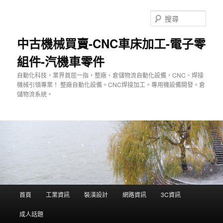
跳
至
搜
主
尋
要
中古機械買賣-CNC車床加工-電子零
內
組件-汽機車零件
容
自動化科技，業界首屈一指，整廠、倉儲物流自動化設備，CNC、焊接
機械引領專業！ 整廠自動化設備。CNC焊接加工。專用機設備開發。倉
儲物流系統。
主
首頁
工業資訊
裝潢設計
網路資訊
3C資訊
要
選
成人話題
單