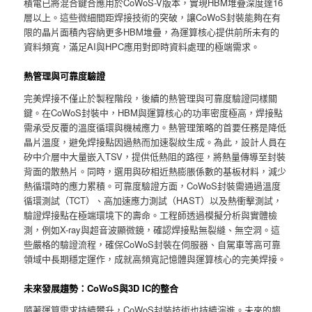
積電已將混合鍵合應用於CoWoS-V版本，實現HBM堆疊深度達16
層以上。這些微細間距焊接技術的突破，讓CoWoS封裝能夠在有
限的晶片面積內容納更多HBM堆疊，為運算核心提供前所未有的
資料頻寬，滿足AI與HPC應用對即時資料處理的極端需求。
熱管理與可靠度驗證
完美焊接不僅止於製程階段，後續的熱管理與可靠度驗證同樣關
鍵。在CoWoS封裝中，HBM與運算核心的功率密度極高，焊接點
需承受反覆的溫度循環與機械應力。熱管理策略的首要任務是降低
晶片溫度，避免焊接點因過熱而加速裂紋生成。為此，設計人員在
矽中介層中大量嵌入TSV，提供低熱阻的路徑，將熱量傳導至封裝
背面的散熱片。同時，選用與矽相近熱膨脹係數的基板材料，減少
熱循環時的應力累積。可靠度驗證方面，CoWoS封裝需通過溫度
循環測試（TCT）、高加速應力測試（HAST）以及熱衝擊測試，
驗證焊接點在極端環境下的壽命。工程師透過模擬分析與實體檢
測，例如X-ray與超音波顯微鏡，確認焊接點無裂縫、無空洞。這
些嚴格的驗證流程，確保CoWoS封裝在伺服器、自駕車等高可靠
領域中長期穩定運作，成就高頻寬記憶體與運算核心的完美焊接。
未來發展趨勢：CoWoS與3D IC的整合
隨著運算需求持續攀升，CoWoS封裝技術也持續演進。未來的趨