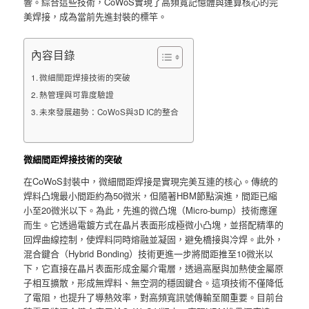
響。綜合這些技術，CoWoS實現了高頻寬記憶體與運算核心的完
美焊接，成為當前先進封裝的標竿。
內容目錄
微細間距焊接技術的突破
熱管理與可靠度驗證
未來發展趨勢：CoWoS與3D IC的整合
微細間距焊接技術的突破
在CoWoS封裝中，微細間距焊接是實現完美互連的核心。傳統的
焊料凸塊最小間距約為50微米，但隨著HBM節點演進，間距已縮
小至20微米以下。為此，先進的微凸塊（Micro-bump）技術應運
而生。它透過電鍍方式在晶片表面形成極微小凸塊，並搭配精準的
回焊曲線控制，使焊料同時熔融並凝固，避免橋接與冷焊。此外，
混合鍵合（Hybrid Bonding）技術更進一步將間距推至10微米以
下，它直接在晶片表面形成金屬介電層，透過高壓與加熱使金屬原
子相互擴散，形成無焊料、無空洞的穩固鍵合。這項技術不僅降低
了電阻，也提升了導熱效率，對高頻寬訊號傳輸至關重要。目前台