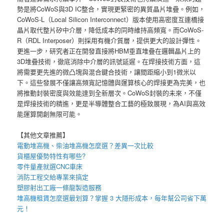
勢是將CoWoS與3D IC整合，實現更緊密的異質晶片堆疊。例如，
CoWoS-L（Local Silicon Interconnect）版本使用高密度互連橋接
晶片取代整片矽中介層，降低成本的同時維持高頻寬。而CoWoS-
R（RDL Interposer）則採用有機介質層，提供更大的設計彈性。
更進一步，研究者正在開發直接將HBM垂直堆疊在邏輯晶片上的
3D堆疊技術，徹底消除中介層的訊號延遲。在焊接技術方面，這
將需要更先進的微凸塊與混合鍵合技術，讓間距縮小到1微米以
下。這些發展不僅讓高頻寬記憶體與運算核心的焊接更為完美，也
將推動封裝密度與效能達到全新層次。CoWoS封裝的未來，不僅
是焊接技術的精進，更是半導體整合工藝的極致展現，為AI與高效
能運算開創無限可能。
【其他文章推薦】
電動
堆高機
、柴油堆高機怎麼選？差異一次比較
貨櫃屋
優勢特性有哪些?
零件量產就選
CNC車床
消防工程
交給專業來搞定
塑膠射出工廠
一條龍製造服務
堆高機租賃
怎麼選最划算？掌握 3 大隱形成本，每年幫公司省下萬
元！