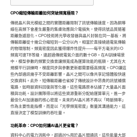
CPO縮短傳輸距離如何突破頻寬極限？
傳統晶片與光模組之間的實體距離限制了訊號傳輸速度，因為銅導
線在高頻下會產生嚴重的集膚效應與介電損失，使得訊號品質隨著
距離急遽惡化。CPO技術將光學收發器與晶片封裝在同一基板，將
傳輸距離從十幾公分縮短到一公分以內，相當於直接繞過電氣傳輸
的物理限制。頻寬密度因此獲得爆炸性提升——每平方毫米的I/O
頻寬可達TB等級，遠超過傳統電氣介面的數十GB。在AI訓練場景
中，模型參數的頻繁交換曾讓頻寬成為運算效能的瓶頸，尤其在大
規模平行訓練時，梯度同步與參數更新都需要極高頻寬。CPO讓這
些內部通訊幾乎不受距離影響，晶片之間可以像共享記憶體般快速
交換資料。此外，短傳輸距離也省掉了傳統設計中昂貴的訊號補償
電路，如時脈資料回復與等化器，這些電路原本佔據了大量晶片面
積與功耗。設計團隊得以將這些資源重新分配給運算單元，進一步
最佳化AI加速器的核心密度。未來的AI晶片將不再以「時脈頻率」
作為主要性能指標，而是以「光學頻寬密度」衡量其溝通能力，這
直接決定了模型訓練的吞吐量。
功耗革命：CPO如何讓AI晶片更省電？
資料中心的電力消耗中，超過20%用於晶片間通訊，這些能量大部