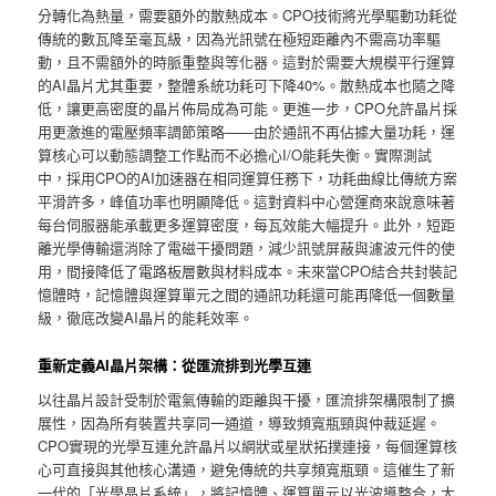
分轉化為熱量，需要額外的散熱成本。CPO技術將光學驅動功耗從
傳統的數瓦降至毫瓦級，因為光訊號在極短距離內不需高功率驅
動，且不需額外的時脈重整與等化器。這對於需要大規模平行運算
的AI晶片尤其重要，整體系統功耗可下降40%。散熱成本也隨之降
低，讓更高密度的晶片佈局成為可能。更進一步，CPO允許晶片採
用更激進的電壓頻率調節策略——由於通訊不再佔據大量功耗，運
算核心可以動態調整工作點而不必擔心I/O能耗失衡。實際測試
中，採用CPO的AI加速器在相同運算任務下，功耗曲線比傳統方案
平滑許多，峰值功率也明顯降低。這對資料中心營運商來說意味著
每台伺服器能承載更多運算密度，每瓦效能大幅提升。此外，短距
離光學傳輸還消除了電磁干擾問題，減少訊號屏蔽與濾波元件的使
用，間接降低了電路板層數與材料成本。未來當CPO結合共封裝記
憶體時，記憶體與運算單元之間的通訊功耗還可能再降低一個數量
級，徹底改變AI晶片的能耗效率。
重新定義AI晶片架構：從匯流排到光學互連
以往晶片設計受制於電氣傳輸的距離與干擾，匯流排架構限制了擴
展性，因為所有裝置共享同一通道，導致頻寬瓶頸與仲裁延遲。
CPO實現的光學互連允許晶片以網狀或星狀拓撲連接，每個運算核
心可直接與其他核心溝通，避免傳統的共享頻寬瓶頸。這催生了新
一代的「光學晶片系統」，將記憶體、運算單元以光波導整合，大