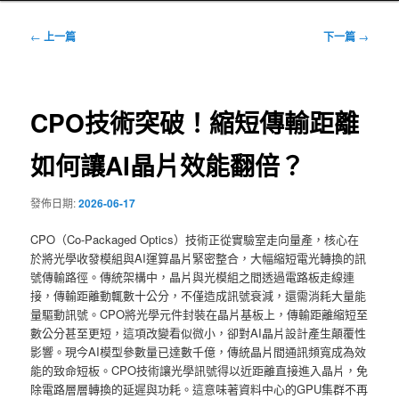
文
←
上一篇
下一篇
→
章
導
覽
CPO技術突破！縮短傳輸距離
如何讓AI晶片效能翻倍？
發佈日期:
2026-06-17
CPO（Co-Packaged Optics）技術正從實驗室走向量產，核心在
於將光學收發模組與AI運算晶片緊密整合，大幅縮短電光轉換的訊
號傳輸路徑。傳統架構中，晶片與光模組之間透過電路板走線連
接，傳輸距離動輒數十公分，不僅造成訊號衰減，還需消耗大量能
量驅動訊號。CPO將光學元件封裝在晶片基板上，傳輸距離縮短至
數公分甚至更短，這項改變看似微小，卻對AI晶片設計產生顛覆性
影響。現今AI模型參數量已達數千億，傳統晶片間通訊頻寬成為效
能的致命短板。CPO技術讓光學訊號得以近距離直接進入晶片，免
除電路層層轉換的延遲與功耗。這意味著資料中心的GPU集群不再