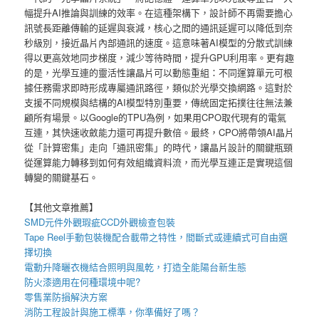
幅提升AI推論與訓練的效率。在這種架構下，設計師不再需要擔心
訊號長距離傳輸的延遲與衰減，核心之間的通訊延遲可以降低到奈
秒級別，接近晶片內部通訊的速度。這意味著AI模型的分散式訓練
得以更高效地同步梯度，減少等待時間，提升GPU利用率。更有趣
的是，光學互連的靈活性讓晶片可以動態重組：不同運算單元可根
據任務需求即時形成專屬通訊路徑，類似於光學交換網路。這對於
支援不同規模與結構的AI模型特別重要，傳統固定拓撲往往無法兼
顧所有場景。以Google的TPU為例，如果用CPO取代現有的電氣
互連，其快速收斂能力還可再提升數倍。最終，CPO將帶領AI晶片
從「計算密集」走向「通訊密集」的時代，讓晶片設計的關鍵瓶頸
從運算能力轉移到如何有效組織資料流，而光學互連正是實現這個
轉變的關鍵基石。
【其他文章推薦】
SMD元件外觀瑕疵
CCD外觀檢查包裝
Tape Reel手動包裝機
配合載帶之特性，間斷式或連續式可自由選
擇切換
電動升降曬衣機
結合照明與風乾，打造全能陽台新生態
防火漆
適用在何種環境中呢?
零售業
防損解決方案
消防工程
設計與施工標準，你準備好了嗎？