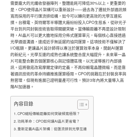
需要龐大的光纖收發器陣列，整體能耗可降低30%以上。更重要的
是，CPO使得晶片架構可以重新設計——過去為了遷就外部通訊頻
寬而採用的平行匯流排結構，如今可以轉向更高效的光學互連拓
撲。台積電、英特爾等半導體大廠紛紛投入CPO生態系，從矽光子
平台到共同封裝技術皆取得關鍵突破。當傳輸距離不再是設計限制
時，AI晶片可以更大膽地採用分佈式運算單元，每個核心直接透過
光學通道溝通，達成近乎無延遲的協同運算。這項技術不僅解決了
I/O瓶頸，更讓晶片設計師得以專注於運算效率本身，開創AI運算
的新紀元。光學互連的成熟也讓系統整合度大幅提升，未來單一晶
片可能整合數百個運算核心與記憶體區塊，以光波導進行內部通
訊。這將徹底改寫摩爾定律的定義，不再仰賴電晶體微縮，而是靠
著通訊技術的革命持續推進運算極限。CPO的挑戰在於封裝良率與
熱管理，但現有進展已證明量產可行性，預計3年內將大量導入高
階AI加速器。
內容目錄
CPO縮短傳輸距離如何突破頻寬極限？
功耗革命：CPO如何讓AI晶片更省電？
重新定義AI晶片架構：從匯流排到光學互連