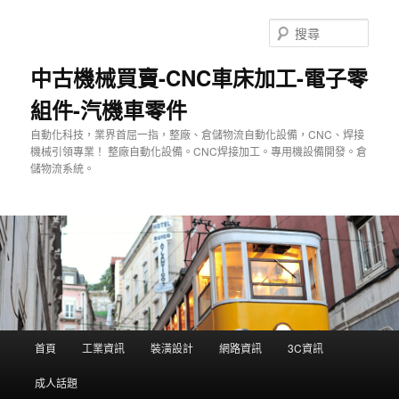
跳
至
搜
主
尋
要
中古機械買賣-CNC車床加工-電子零
內
組件-汽機車零件
容
自動化科技，業界首屈一指，整廠、倉儲物流自動化設備，CNC、焊接
機械引領專業！ 整廠自動化設備。CNC焊接加工。專用機設備開發。倉
儲物流系統。
主
首頁
工業資訊
裝潢設計
網路資訊
3C資訊
要
選
成人話題
單