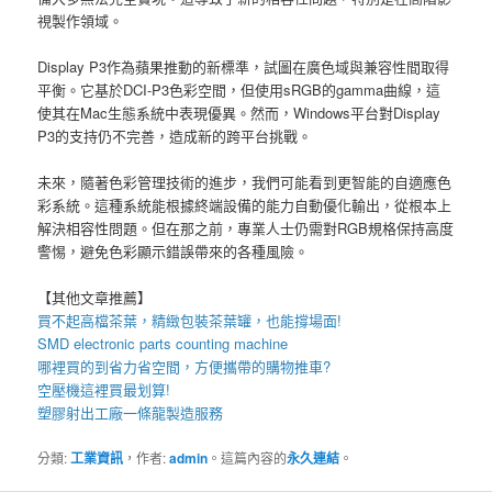
視製作領域。
Display P3作為蘋果推動的新標準，試圖在廣色域與兼容性間取得
平衡。它基於DCI-P3色彩空間，但使用sRGB的gamma曲線，這
使其在Mac生態系統中表現優異。然而，Windows平台對Display
P3的支持仍不完善，造成新的跨平台挑戰。
未來，隨著色彩管理技術的進步，我們可能看到更智能的自適應色
彩系統。這種系統能根據終端設備的能力自動優化輸出，從根本上
解決相容性問題。但在那之前，專業人士仍需對RGB規格保持高度
警惕，避免色彩顯示錯誤帶來的各種風險。
【其他文章推薦】
買不起高檔茶葉，精緻包裝
茶葉罐
，也能撐場面!
SMD electronic parts counting machine
哪裡買的到省力省空間，方便攜帶的
購物推車
?
空壓機
這裡買最划算!
塑膠射出工廠
一條龍製造服務
分類:
工業資訊
，作者:
admin
。這篇內容的
永久連結
。