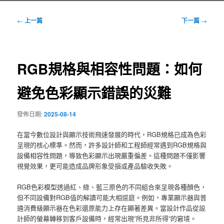
文
←
上一篇
下一篇
→
章
導
覽
RGB規格與相容性問題：如何
避免色彩顯示錯誤的災難
發佈日期:
2025-08-14
在當今數位設計與顯示技術飛速發展的時代，RGB規格已成為色彩
呈現的核心標準。然而，許多設計師和工程師經常遇到RGB規格與
設備相容性問題，導致色彩顯示出現嚴重偏差。這種問題不僅影響
視覺效果，更可能造成品牌形象受損或產品驗收失敗。
RGB色彩模型透過紅、綠、藍三原色的不同組合來呈現各種顏色，
但不同設備對RGB值的解讀可能大相逕庭。例如，專業顯示器與普
通消費級顯示器在色彩還原能力上存在顯著差異。當設計作品從設
計師的螢幕轉移到客戶設備時，經常出現”所見非所得”的窘境。