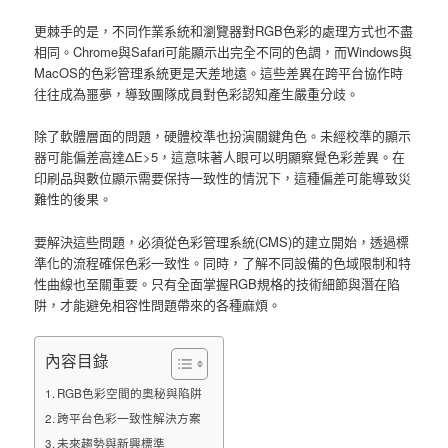
更棘手的是，不同作業系統和瀏覽器對RGB色彩的處理方式也不盡
相同。Chrome與Safari可能顯示出完全不同的色調，而Windows與
MacOS的色彩管理系統更是天差地遠。這些差異在跨平台協作時
往往成為噩夢，導致團隊成員對色彩認知產生嚴重分歧。
除了軟體層面的問題，硬體校準也扮演關鍵角色。未經校準的顯示
器可能偏差高達ΔE>5，這意味著人眼可以明顯察覺色彩差異。在
印刷品與數位顯示需要保持一致性的情況下，這種偏差可能導致災
難性的後果。
要解決這些問題，必須從色彩管理系統(CMS)的建立開始，透過標
準化的流程確保色彩一致性。同時，了解不同設備的色域限制和特
性曲線也至關重要。只有全面掌握RGB規格的技術細節與潛在陷
阱，才能避免相容性問題帶來的各種麻煩。
內容目錄
RGB色彩空間的奧秘與陷阱
跨平台色彩一致性解決方案
未來趨勢與新興標準