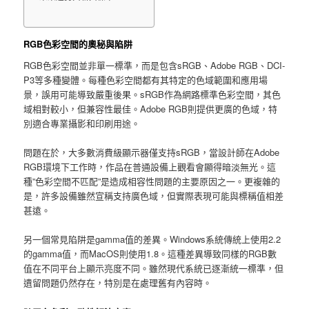
RGB色彩空間的奧秘與陷阱
RGB色彩空間並非單一標準，而是包含sRGB、Adobe RGB、DCI-
P3等多種變體。每種色彩空間都有其特定的色域範圍和應用場
景，誤用可能導致嚴重後果。sRGB作為網路標準色彩空間，其色
域相對較小，但兼容性最佳。Adobe RGB則提供更廣的色域，特
別適合專業攝影和印刷用途。
問題在於，大多數消費級顯示器僅支持sRGB，當設計師在Adobe
RGB環境下工作時，作品在普通設備上觀看會顯得暗淡無光。這
種”色彩空間不匹配”是造成相容性問題的主要原因之一。更複雜的
是，許多設備雖然宣稱支持廣色域，但實際表現可能與標稱值相差
甚遠。
另一個常見陷阱是gamma值的差異。Windows系統傳統上使用2.2
的gamma值，而MacOS則使用1.8。這種差異導致同樣的RGB數
值在不同平台上顯示亮度不同。雖然現代系統已逐漸統一標準，但
遺留問題仍然存在，特別是在處理舊有內容時。