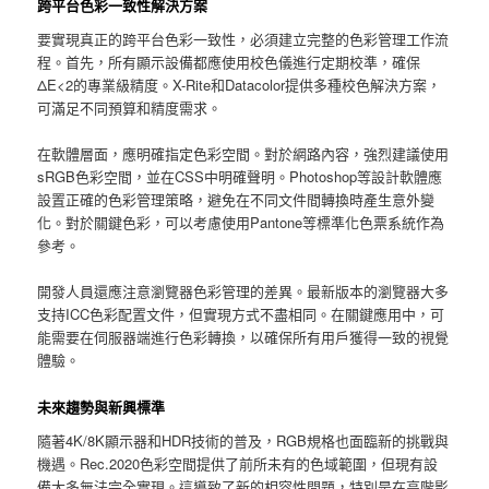
跨平台色彩一致性解決方案
要實現真正的跨平台色彩一致性，必須建立完整的色彩管理工作流
程。首先，所有顯示設備都應使用校色儀進行定期校準，確保
ΔE<2的專業級精度。X-Rite和Datacolor提供多種校色解決方案，
可滿足不同預算和精度需求。
在軟體層面，應明確指定色彩空間。對於網路內容，強烈建議使用
sRGB色彩空間，並在CSS中明確聲明。Photoshop等設計軟體應
設置正確的色彩管理策略，避免在不同文件間轉換時產生意外變
化。對於關鍵色彩，可以考慮使用Pantone等標準化色票系統作為
參考。
開發人員還應注意瀏覽器色彩管理的差異。最新版本的瀏覽器大多
支持ICC色彩配置文件，但實現方式不盡相同。在關鍵應用中，可
能需要在伺服器端進行色彩轉換，以確保所有用戶獲得一致的視覺
體驗。
未來趨勢與新興標準
隨著4K/8K顯示器和HDR技術的普及，RGB規格也面臨新的挑戰與
機遇。Rec.2020色彩空間提供了前所未有的色域範圍，但現有設
備大多無法完全實現。這導致了新的相容性問題，特別是在高階影