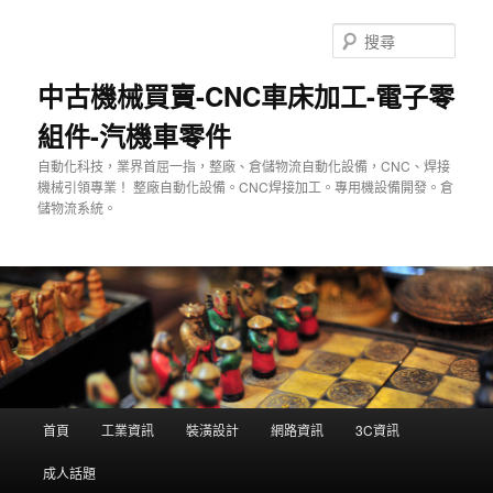
跳
至
搜
主
尋
要
中古機械買賣-CNC車床加工-電子零
內
組件-汽機車零件
容
自動化科技，業界首屈一指，整廠、倉儲物流自動化設備，CNC、焊接
機械引領專業！ 整廠自動化設備。CNC焊接加工。專用機設備開發。倉
儲物流系統。
主
首頁
工業資訊
裝潢設計
網路資訊
3C資訊
要
選
成人話題
單