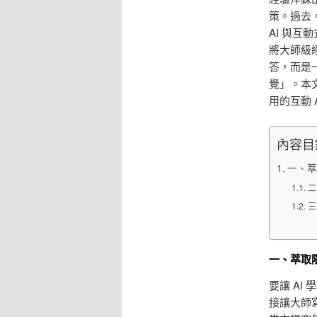
策。過去
AI 與互
將大師級
答，而是
覺」。本文
用的互動 
內容目
一、萃
二
三
一、萃取
要讓 AI
接讓大師