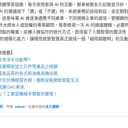
持續學習迴路：每次使用者與 AI 的互動，都會被匿名化記錄並分析
 AI 的建議按下「讚」或「不讚」時，系統會標記該段對話，並定期
。這意味著 AI 會逐漸適應不同產業、不同規模企業的語境。更關鍵
I 允許大師本人或授權的專業顧問，每季檢視一次 AI 的建議邏輯，必要
節點的權重。這種人機協作的迭代方式，既保留了人類智慧的靈活性
AI 的規模化能力，讓隱性經營智慧真正變成一個「越用越聰明」的互
章推薦】
有含淨水功能嗎?
裝
置
精密加工元件等產品之經銷
最高品質的各式柴油
堆高機
出租
架
告別傳統撐衣桿，極簡安裝開啟智能生活
就選
CNC車床
化？
工業型機械手臂
幫你實現！
訊
，作者:
admin
。這篇內容的
永久連結
。