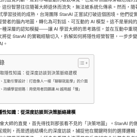
，這份智慧往往隨著大師退休而流失，無法被系統化傳承。然而，隨
動式學習技術的成熟，台灣團隊 StanAI 正嘗試打破這個困境。他們從
經營者的腦內地圖，轉化為可對話、可互動的 AI 模型。這不是單純
一種深層的認知模擬——讓 AI 學習大師的思考路徑，並在互動中重
將從 StanAI 的實戰經驗切入，拆解如何將隱性經營智慧，一步步
AI。
錄
取隱性知識：從深度訪談到決策脈絡建模
、互動引擎設計：打造像人一樣「聊聊就能學」的介面
、持續學習迴路：用使用者回饋讓 AI 越用越「懂」
隱性知識：從深度訪談到決策脈絡建模
 學會大師的直覺，首先得找到那張看不見的「決策地圖」。StanAI 的
寫規則，而是透過結構化的深度訪談，捕捉他在關鍵時刻的選擇邏輯