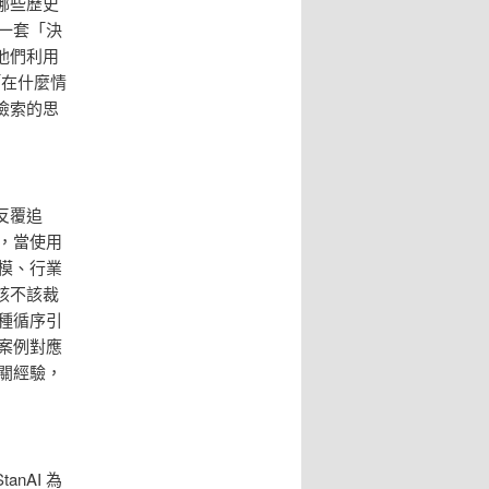
哪些歷史
了一套「決
他們利用
「在什麼情
檢索的思
反覆追
」，當使用
模、行業
該不該裁
種循序引
「案例對應
關經驗，
nAI 為