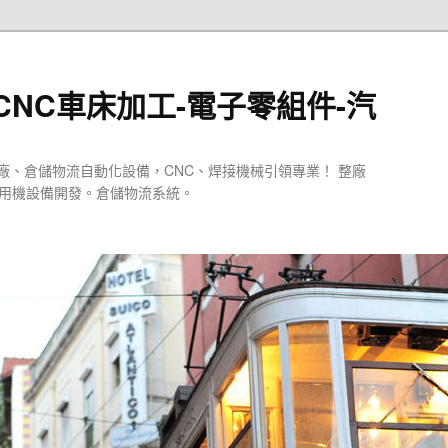
CNC車床加工-電子零組件-汽
廠、倉儲物流自動化設備，CNC、焊接機械引領專業！ 整廠
專用機設備開發。倉儲物流系統。