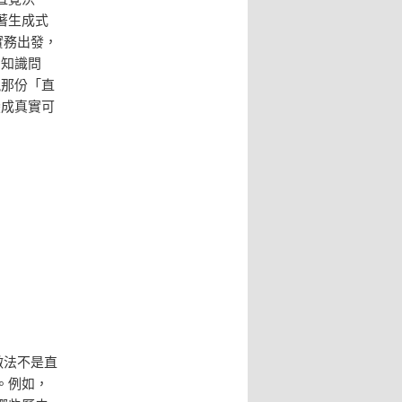
著生成式
實務出發，
的知識問
現那份「直
變成真實可
做法不是直
。例如，