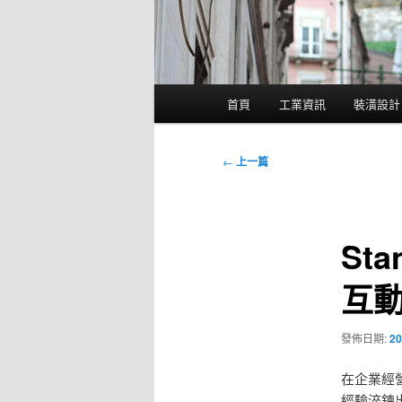
主
首頁
工業資訊
裝潢設計
要
選
單
文
←
上一篇
章
導
覽
St
互動
發佈日期:
20
在企業經
經驗淬鍊