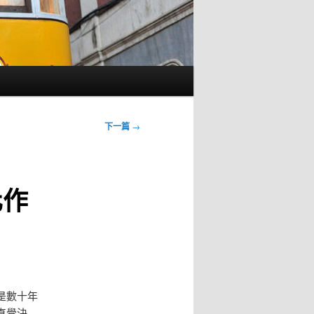
下一篇
→
化作
是數十年
直覺決