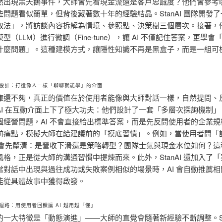
然出現黑天鵝事件，大師會先看現金流還是客戶忠誠度？他們會參考
些問題看似簡單，但背後藏著數十年的經驗結晶。StanAI 團隊開發
取法」，將訪談內容拆解為情境、參照點、決策樹三個層次。接著，
型（LLM）進行微調（Fine-tune），讓 AI 不僅記住答案，更學會
什麼問題」。這種建模方式，讓隱性知識不再是黑盒子，而是一組可
設計：打造像人一樣「聊聊就能學」的介面
庫還不夠，真正的價值在於使用者能像與大師對話一樣，自然提問、
anAI 在互動介面上下了極大功夫：他們設計了一套「多層次探詢機制
個經營問題，AI 不會直接給出標準答案，而是先反問使用者的企業規
前痛點，模擬大師在給建議前的「摸底習慣」。例如，當使用者問「
I 會先釐清：是營收下滑還是策略轉型？團隊士氣與現金水位如何？這
風格，正是從大師的溝通習慣中提煉而來。此外，StanAI 還加入了
當對話中出現與過往成功或失敗案例相似的場景時，AI 會自動推薦相
能從具體故事中獲得啟發。
迴路：用使用者回饋讓 AI 越用越「懂」
的一大特徵是「動態演進」——大師的直覺會隨著新經驗不斷調整。Sta