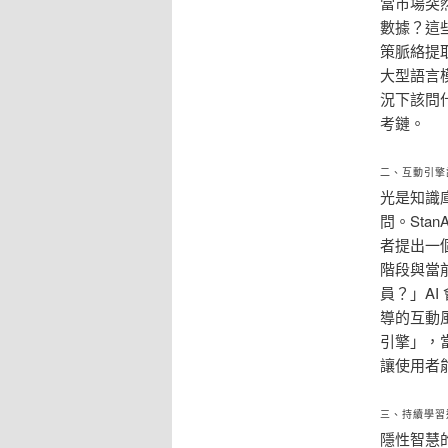
當市場突
數據？這
策脈絡提
大型語言模
況下該問
考鏈。
二、互動引擎
光是知識
問。St
者提出一
階段與當
員？」A
導的互動
引擎」，
讓使用者
三、持續學習
隱性智慧