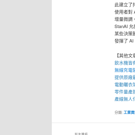
此建立了
使用者對
增量微調
StanA
某些決策
發揮了 
【其他文
飲水機
皆
無線充電
提供原廠
電動曬衣
零件量產
產線無人
分類:
工業資
好友連結