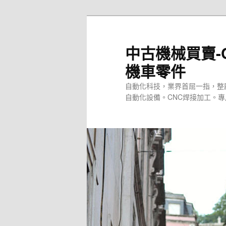
跳
至
主
中古機械買賣-
要
機車零件
內
容
自動化科技，業界首屈一指，整
自動化設備。CNC焊接加工。