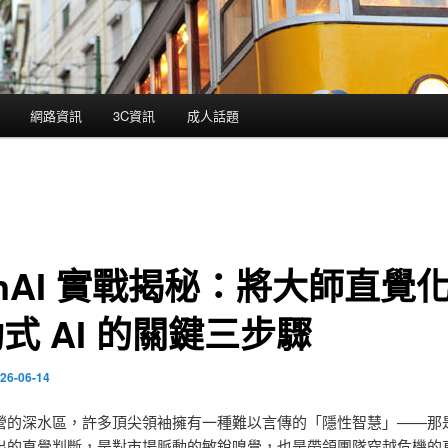
網路資訊
3C資訊
成人話題
anAI 實戰揭秘：將大師直覺
式 AI 的關鍵三步驟
26-06-14
營的深水區，許多頂尖領袖擁有一種難以言傳的「隱性智慧」——那
出的直覺判斷，是對市場脈動的敏銳嗅覺，也是帶領團隊穿越危機的