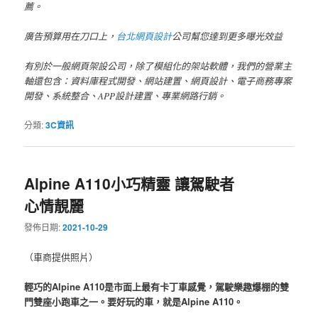
薦。
廣告預算用在刀口上，
台北網頁設計
公司幫您達到更多曝光效益
有別於一般網頁架設公司，除了模組化的架站軟體，我們的營業主
軸還包含：資料庫程式開發、網站建置、網頁設計、電子商務專案
開發、系統整合、APP設計建置、專業網路行銷。
分類:
3C資訊
Alpine A110小巧精靈 讓駕駛者
心情靚麗
發佈日期:
2021-10-29
（車商提供照片）
輕巧的Alpine A110是市面上最有卡丁車感覺，駕駛樂趣爆棚的雙
門雙座小跑車之一。要好玩的車，就是Alpine A110。