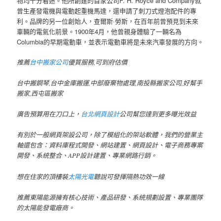
物均十分着迷。他所創建的首家公司F. H. Royce and Company就
曾生產發電機與電動起重機馬達，還申請了刺刀式燈泡配件的專
利。品牌的另一位創始人，查爾斯·勞斯，在百年前曾預見到未來
車輛的電氣化前景。1900年4月，他曾親身體驗了一輛名為
Columbia的早期電動車，並表示電動車將是未來汽車發展的方向。
推薦
台中搬家公司
優質服務,可到府估價
台中搬鋼琴,台中金庫搬運,中部廢棄物處理,南投縣搬家公司,好幫手
搬家,西屯區搬家
廣告預算用在刀口上，
台北網頁設計
公司幫您達到更多曝光效益
有別於一般網頁架設公司，除了模組化的架站軟體，我們的營業主
軸還包含：資料庫程式開發、網站建置、網頁設計、電子商務專案
開發、系統整合、APP設計建置、專業網路行銷。
想在住家的頂樓裝
太陽光電
聽說可發揮隔熱功效一線
推薦東陽能源擁有核心技術、產品研發、系統規劃設置、專業團隊
的太陽能發電廠商。