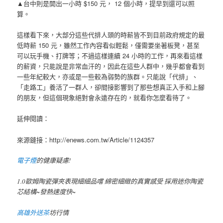
▲台中則是開出一小時 $150 元， 12 個小時，提早到還可以照
算。
這樣看下來，大部分這些代排人頭的時薪皆不到目前政府規定的最
低時薪 150 元，雖然工作內容看似輕鬆，僅需要坐著板凳，甚至
可以玩手機、打牌等；不過這樣連續 24 小時的工作，再來看這樣
的薪資，只能說是非常血汗的，因此在這些人群中，幾乎都會看到
一些年紀較大，亦或是一些較為弱勢的族群。只能說「代排」、
「走路工」養活了一群人，卻間接影響到了那些想真正入手和上腳
的朋友，但這個現象絕對會永遠存在的，就看你怎麼看待了。
延伸閱讀：
來源鏈接：http://enews.com.tw/Article/1124357
電子煙
的健康疑慮!
1.0歐姆陶瓷彈夾表現細細品嚐 綿密細緻的真實感受 採用迷你陶瓷
芯結構~發熱速度快~
高雄外送茶
坊行情