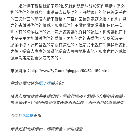
婚外情不聯繫就斷了嗎?如果說你總是糾結於這件事情，勢必
對於你們的情感挽回來講是沒有幫助的，既然現在的他已經當著你
的面與外面的那個人斷了聯繫，而且在回歸到家庭之後，他也在努
力的去維護你們的情感，那麼我們何不徹頭徹尾選擇相信他一次
呢，有的時候我們的這一次原諒會讓他終身的記住，也會讓他在下
半輩子里更加維護你們的愛情，更加努力的去愛你，所以說浪子回
頭金不換，這句話說的是很有道理的，但是如果說在你選擇原諒他
之後，還會去處處的懷疑他還會去觸觸地指責他，那麼你們的感情
發展肯定是朝着反方向去的。
來源鏈接：http://www.7y7.com/qinggan/50/531450.html
你應該要知道的
電子煙
懶人包!
成品芯儲油槽皆為空槽設計，需自行添加。超輕巧方便隨身攜帶，
簡易操作。1.0歐姆陶瓷彈夾表現細細品嚐。綿密細緻的真實感受
今彩
539開獎
直播
最多遊戲的娛樂城，個資安全，誠信經營