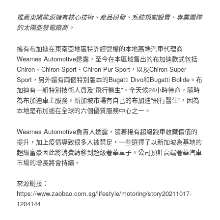
推薦東陽能源擁有核心技術、產品研發、系統規劃設置、專業團隊
的太陽能發電廠商。
擁有布加迪在東南亞地區特許經營權的本地高端汽車代理商
Wearnes Automotive透露，至今在本區域售出的布加迪款式包括
Chiron、Chiron Sport、Chiron Pur Sport，以及Chiron Super
Sport，另外還有兩個特別版本的Bugatti Divo和Bugatti Bolide。布
加迪有一組特別技術人員及“飛行醫生”，全天候24小時待命，隨時
為布加迪車主服務。新加坡市場有自己的布加迪“飛行醫生”，因為
本地是布加迪在全球的六個優質服務中心之一。
Wearnes Automotive負責人透露，隨着稀有超級跑車收藏價值的
提升，加上疫情導致很多人被禁足，一些選擇了以新加坡為基地的
超級富豪因此將消費轉移到超級奢華車子。公司預計高端奢華汽車
市場的增長將會持續。
來源鏈接：
https://www.zaobao.com.sg/lifestyle/motoring/story20211017-
1204144