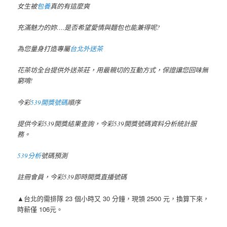
女生被
包養
真的有這麼爽
充滿魅力的妳….是否希望愛情與麵包也能兼得呢?
為您量身打造專屬
台北外送茶
花茶坊全台提供外送茶莊，用最親切的互動方式，保證讓您回味無
窮唷!
今彩
539開獎號碼
順序
提供今彩539開獎結果查詢，今彩539開獎號碼資料分析統計服
務。
539分析
號碼預測
註冊會員，今彩539即時開獎直播號碼
▲台北的需排隊 23 個小時又 30 分鐘，現領 2500 元，換算下來，
時薪僅 106元。