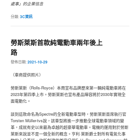
處事」的企業信念
分類:
3C資訊
勞斯萊斯首款純電動車兩年後上
路
發佈日期:
2021-10-29
（車商提供照片）
勞斯萊斯（Rolls-Royce）本周宣布品牌歷來第一輛純電動車將在
2023年第四季上市。勞斯萊斯也宣布產品陣容將於2030年實現全
面電動化。
談到這款命名為Spectre的全新電動車型時，勞斯萊斯首席執行官
Torsten Müller-tvs說，該車型將進一步推動全球電動車領域的變
革，成就有史以來最為卓越的超豪華電動車。電機的運用對於勞斯
萊斯來說並不是一個全新的概念。亨利·萊斯爵士對所有電氣化事