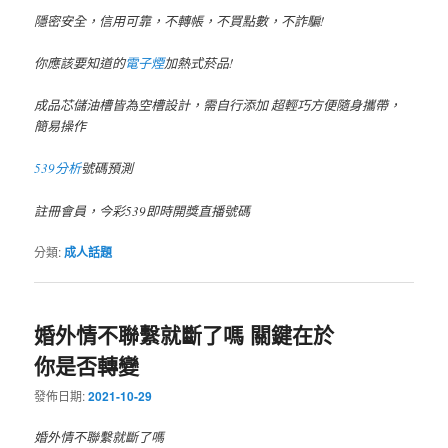
隱密安全，信用可靠，不轉帳，不買點數，不詐騙!
你應該要知道的
電子煙
加熱式菸品!
成品芯儲油槽皆為空槽設計，需自行添加 超輕巧方便隨身攜帶，
簡易操作
539分析
號碼預測
註冊會員，今彩539即時開獎直播號碼
分類:
成人話題
婚外情不聯繫就斷了嗎 關鍵在於
你是否轉變
發佈日期:
2021-10-29
婚外情不聯繫就斷了嗎