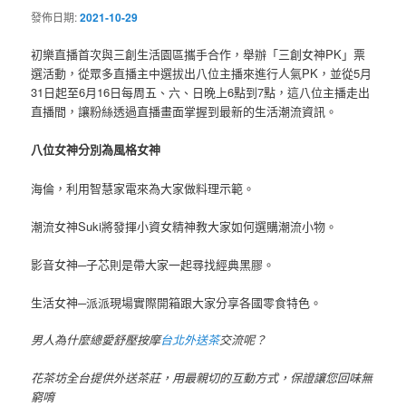
發佈日期:
2021-10-29
初樂直播首次與三創生活園區攜手合作，舉辦「三創女神PK」票
選活動，從眾多直播主中選拔出八位主播來進行人氣PK，並從5月
31日起至6月16日每周五、六、日晚上6點到7點，這八位主播走出
直播間，讓粉絲透過直播畫面掌握到最新的生活潮流資訊。
八位女神分別為風格女神
海倫，利用智慧家電來為大家做料理示範。
潮流女神Suki將發揮小資女精神教大家如何選購潮流小物。
影音女神─子芯則是帶大家一起尋找經典黑膠。
生活女神─派派現場實際開箱跟大家分享各國零食特色。
男人為什麼總愛舒壓按摩
台北外送茶
交流呢？
花茶坊全台提供外送茶莊，用最親切的互動方式，保證讓您回味無
窮唷