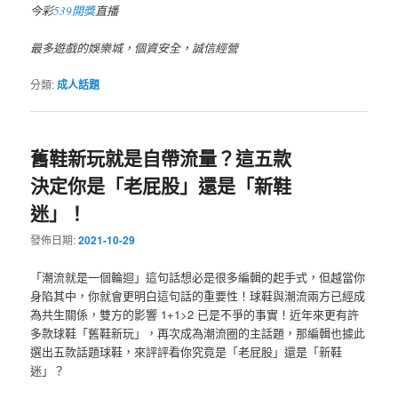
今彩
539開獎
直播
最多遊戲的娛樂城，個資安全，誠信經營
分類:
成人話題
舊鞋新玩就是自帶流量？這五款
決定你是「老屁股」還是「新鞋
迷」！
發佈日期:
2021-10-29
「潮流就是一個輪迴」這句話想必是很多編輯的起手式，但越當你
身陷其中，你就會更明白這句話的重要性！球鞋與潮流兩方已經成
為共生關係，雙方的影響 1+1>2 已是不爭的事實！近年來更有許
多款球鞋「舊鞋新玩」，再次成為潮流圈的主話題，那編輯也據此
選出五款話題球鞋，來評評看你究竟是「老屁股」還是「新鞋
迷」？