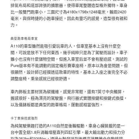
排氣布局和底部誇張的擴散器，使得車尾整體造型格外獨特。車身
比一般雙門跑車小，三圍尺寸為4180x1798x1248毫米，輪距2420
毫米，與保時捷的小跑車接近，因此有靈巧的感覺，造型很有親和
力。
典型跑車格局車室
A110的車型雖然能吸引愛玩車的人，但車室基本上沒有什麼空
間，可說是放不下任何東西，幾乎純粹只是為了駕駛而設計。車子
雖小也沒有什麼儲物空間，但進入車室后並不會有壓迫感，測試的
Pure版本有不能調動的固定桶形賽車座椅，原本以為會是問題，但
很顯然，設計師已經摸透這款車的特性，基本上入座之後完全不必
調整座椅，乘坐感就已經很舒適。
車內飾板主要材質為碳纖維，感覺非常輕，還有7英寸中央觸屏，
握感很好、極為漂亮的駕駛盤，飛行器式實體按鍵和按鍵式換擋，
以及儀錶板都是典型的跑車格局，運動感相當強烈。
卡丁車操控感強烈
為純駕駛樂趣打造的A110自然是後輪驅動，車身心臟裝載的是一
台中置全鋁1.8升渦輪增壓直列四缸引擎，最大輸出動力和扭力分
別為252hp和320Nm，通過七軸發送到後橋高速雙離合自動排擋