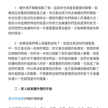
1、婚外情不聯繫就斷了嘛，這與你也有着很重要的聯繫，如
果說在他重新回歸家庭之後，你也更加努力的去維護你們的關係，
你也在想方設法的去總結出一套新的屬於你們兩個人的溝通方式，
相信以你這樣對待他的態度以你努力去維護你們這段感情的狀況，
自然而然也會讓你的另一半覺着應該更加愛你，才能夠對得起你對
他的原諒。
2、如果說我們嘴上說著原諒他了，但是在原諒他的過程當
中，你又會去說一些他的壞話，你又會去過度的指責他，那麼即使
在剛剛的時候，你的另一半他已經斷了與外面的那個人聯繫，但是
時間長了由於你不懂得珍惜你們這一次的挽回機會，自然也會慢慢
的讓他想到外面那個人的好，那麼重新的與對方聯繫，也就成了很
自然的事情，所以原諒就要徹底的原諒，這才能夠讓他徹底的斷了
與外面那個人的聯繫，不想要原諒我們就要懂得及時的放下才會讓
你減少一些感情當中的傷痛。
二、男人結束婚外情的手段
新竹外送茶
評價好價格優