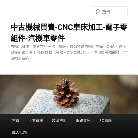
跳
跳
至
至
搜
主
輔
尋
要
助
中古機械買賣-CNC車床加工-電子零
內
內
組件-汽機車零件
容
容
自動化科技，業界首屈一指，整廠、倉儲物流自動化設備，CNC、焊接
機械引領專業！ 整廠自動化設備。CNC焊接加工。專用機設備開發。倉
儲物流系統。
主
首頁
工業資訊
裝潢設計
網路資訊
3C資訊
要
選
成人話題
單