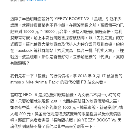
這陣子半透明鞋面設計的 YEEZY BOOST V2 「黑魂」引起不少
話題，就連炒賣價格也不容小覷，在還沒開售之前，預購價平均已
經來到 15000 元至 16000 元台幣，漲幅大概是訂價是兩倍，這利
潤非常可觀，加上本次台灣販售採發號碼牌，以「先到先買」的方
式購買，這也使得大量炒賣商及代排人力仲介公司嗅到商機，紛紛
在 Facebook 等社群網站上招兵買馬，集合一批「代排大軍」，迎
戰這一波黑魂潮。那你是否曾好奇，去參加這樣的「代排」，真的
有賺頭嗎？
我們先看一下「投籤」的行情價格，拿 2018 年 3 月 17 號發售的
atmos x Nike “Animal Pack” 的徵代投籤 FB 貼文來看。
當時在 NEO 19 是採投籤和現場抽籤，內文表示不用一小時的時
間，只要投籤就能現領 200 ，也因為這雙鞋的炒賣價漲幅之高，
如果有中獎，將有另外的獎金 1000 元。簡單來說，就是投籤行情
大概 200 元，獎金高低則是取決該雙鞋的限量程度以及炒賣價漲
幅。那麼再來看看需要「長時間抗戰」的 YEEZY BOOST V2 黑
魂代排到底賺不賺？我們以北中南來分別看一下。