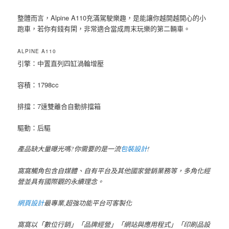
整體而言，Alpine A110充滿駕駛樂趣，是能讓你越開越開心的小
跑車，若你有錢有閑，非常適合當成周末玩樂的第二輛車。
ALPINE A110
引擎：中置直列四缸渦輪增壓
容積：1798cc
排擋：7速雙離合自動排擋箱
驅動：后驅
產品缺大量曝光嗎?你需要的是一流
包裝設計
!
窩窩觸角包含自媒體、自有平台及其他國家營銷業務等，多角化經
營並具有國際觀的永續理念。
網頁設計
最專業,超強功能平台可客製化
窩窩以「數位行銷」「品牌經營」「網站與應用程式」「印刷品設