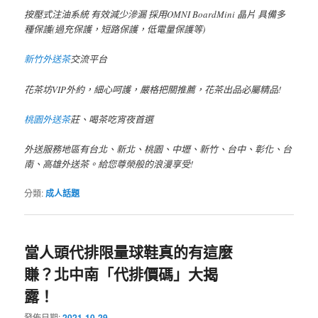
按壓式注油系統 有效減少滲漏 採用OMNI BoardMini 晶片 具備多
種保護(過充保護，短路保護，低電量保護等)
新竹外送茶
交流平台
花茶坊VIP外約，細心呵護，嚴格把關推薦，花茶出品必屬精品!
桃園外送茶
莊、喝茶吃宵夜首選
外送服務地區有台北、新北、桃園、中壢、新竹、台中、彰化、台
南、高雄外送茶。給您尊榮般的浪漫享受!
分類:
成人話題
當人頭代排限量球鞋真的有這麼
賺？北中南「代排價碼」大揭
露！
發佈日期:
2021-10-29