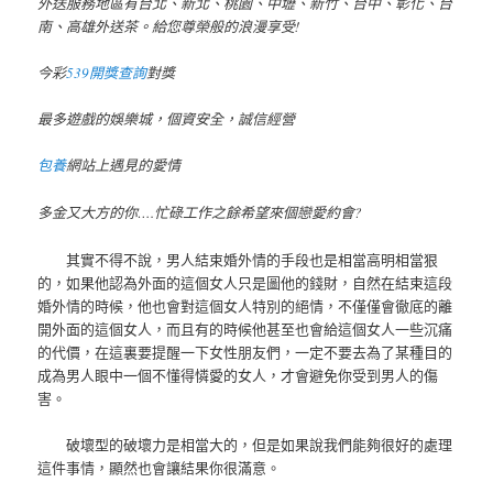
外送服務地區有台北、新北、桃園、中壢、新竹、台中、彰化、台
南、高雄外送茶。給您尊榮般的浪漫享受!
今彩
539開獎查詢
對獎
最多遊戲的娛樂城，個資安全，誠信經營
包養
網站上遇見的愛情
多金又大方的你….忙碌工作之餘希望來個戀愛約會?
其實不得不說，男人結束婚外情的手段也是相當高明相當狠
的，如果他認為外面的這個女人只是圖他的錢財，自然在結束這段
婚外情的時候，他也會對這個女人特別的絕情，不僅僅會徹底的離
開外面的這個女人，而且有的時候他甚至也會給這個女人一些沉痛
的代價，在這裏要提醒一下女性朋友們，一定不要去為了某種目的
成為男人眼中一個不懂得憐愛的女人，才會避免你受到男人的傷
害。
破壞型的破壞力是相當大的，但是如果說我們能夠很好的處理
這件事情，顯然也會讓結果你很滿意。