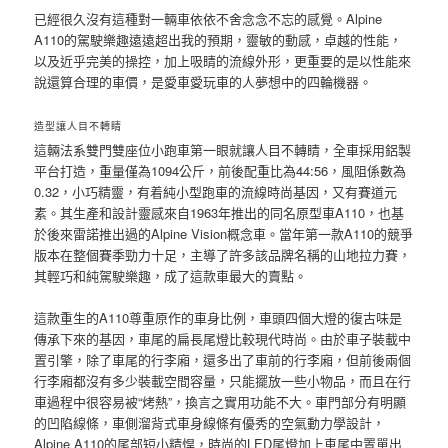
已經很久沒有這種對一輛車依依不舍念念不忘的感覺。Alpine
A110的駕駛樂趣遠遠超出我的預期，靈敏的動感，卓越的性能，
以及近乎完美的操控，加上吸睛的流線外形，更重要的是以性能來
說還算合理的車價，是愛車愛玩車的人夢想中的四輪機器。
造型讓人目不轉睛
這輛法系雙門雙座位小跑車第一眼就讓人目不轉睛，全車採用鋁製
平台打造，重量僅為1094公斤，前後配重比為44:56，風阻係數為
0.32，小巧精靈，有着純小型跑車的流線時尚基因，又有賽道元
素。其生產和設計靈感來自1963年推出的同名原型車A110，也基
於後來雷諾推出過的Alpine Vision概念車。當年第一款A110的競爭
版本在整個賽季勁力十足，主導了許多該品牌名稱的山地拉力賽，
其輕巧和純駕駛樂趣，成了這款車最大的賣點。
這款重生的A110尊重原作的車身比例，車頭四個大燈的復古味是
傳承下來的基因，車尾的扁長尾燈比較現代時尚。由於車子裝載中
置引擎，除了車尾的行李廂，還多出了車前的行李廂，但前後兩個
行李廂都沒有多少裝載空間容量，只能擺放一些小物品，而且在行
車過程中很容易被“烤熱”，換言之實用功能不大。車門部分有明顯
的凹陷線條，車側溜背式車身線條有優秀的空氣動力學設計，
Alpine A110的尾部短小精悍，時尚的LED尾燈加上車尾中置單出