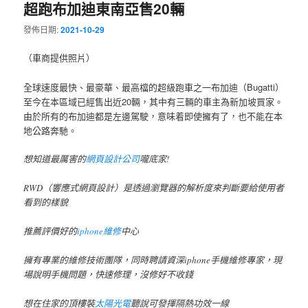
超跑布加迪東南亞售20輛
發佈日期:
2021-10-29
（車商提供照片）
全球速度最快、最豪華、最高檔的超級跑車之一布加迪（Bugatti）
至今在本區域已經售出近20輛，其中有三輛的車主為新加坡買家。
由於所有的布加迪都是左邊駕駛，意味着即使擁有了，也不能在本
地公路奔馳。
想知道最厲害的
網頁設計公司
嚨底家!
RWD（響應式網頁設計）是透過瀏覽器的解析度來判斷要給使用者
看到的樣貌
推薦評價好的
iphone維修
中心
擁有專業的維修技術團隊，同時聘請資深iphone手機維修專家，現
場說明手機問題，快速修理，沒修好不收錢
想在住家的頂樓裝
太陽光電
聽說可發揮隔熱功效一線