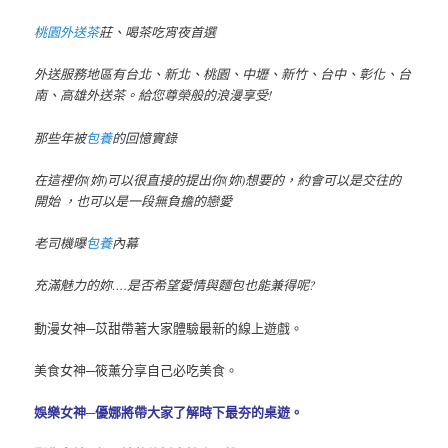
桃園外送茶
莊、喝茶吃宵夜首選
外送服務地區有台北、新北、桃園、中壢、新竹、台中、彰化、台
南、高雄外送茶。給您尊榮般的浪漫享受!
那些年被
包養
的回憶實錄
在這裡你(妳)可以很直接的提出你(妳)想要的，約會可以是交往的
開始 ，也可以是一段無負擔的戀愛
老司機曝
包養
內幕
充滿魅力的妳….是否希望愛情與麵包也能兼得呢?
動漫女神─苡甜帶著大家體驗最新的線上遊戲。
美食女神─筱薰分享自己必吃美食。
娛樂女神─優娜將帶大家了解時下最夯的桌遊。