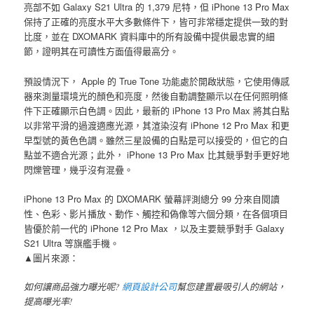
亮部不如 Galaxy S21 Ultra 的 1,379 尼特，但 iPhone 13 Pro Max
保持了正確的亮度水平大多數條件下，皆可非常穩定提供一致的對
比度，並在 DXOMARK 資料庫中的所有設備中提供最忠實的細
節，證明其在可讀性方面值得最高分。
預設情況下， Apple 的 True Tone 功能處於開啟狀態，它使用傳感
器來測量環境光的顏色和亮度，然後自動調整顯示以在任何照明條
件下正確顯示白色調。因此，最新的 iPhone 13 Pro Max 將其白點
以非常平滑的過渡適應光源，其渲染沒有 iPhone 12 Pro Max 和更
早型號的黃色色調。雖然三星設備的白點是可以接受的，但它的白
點並不適合光源；此外， iPhone 13 Pro Max 比其競爭對手更好地
閃爍管理，幾乎沒有混疊。
iPhone 13 Pro Max 的 DXOMARK 螢幕評測總分 99 分來自閱讀
性、色彩、影片播放、動作、觸控和偽像等六個分類，在各個項目
皆優於前一代的 iPhone 12 Pro Max ，以及主要競爭對手 Galaxy
S21 Ultra 等旗艦手機。
▲圖片來源：
如何讓商品強力曝光呢?
網頁設計公司
幫您建置最吸引人的網站，
提高曝光率!