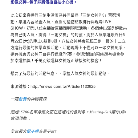
影像女神─包子妹將傳授自拍小心機。
此次初樂直播與三創生活園區共同舉辦「三創女神PK」票選活
動，票選內容涵蓋人氣、直播間禮物點數排行與現場LIVE
SHOW，初樂八位主播從直播間到現場活動，各個使出渾身解數來
為自己衝人氣，拚得「三創女神」的封號，將於人氣票選最終日6
月22日(六)的晚上6點到8點，八位女神將會親臨三創一樓的十二立
方進行最後的拉票直播活動，活動現場上不僅可以一睹女神風采，
還有機會與女神同台進行遊戲PK賽，參與活動的粉絲還有機會參
加幸運抽獎！千萬別錯過與女神近距離接觸的機會！
想要了解最新的活動訊息，，掌握人氣女神的最新動態。
來源鏈接：http://enews.com.tw/Article/1123925
一窺
包養
的神秘實錄
超過35700名單身男女正在這裡找約會對象。Meeting-Girl讓你(妳)
實現想像…
全台最大
電子煙
交易平台?