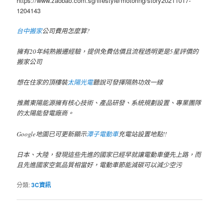
https://www.zaobao.com.sg/lifestyle/motoring/story20211017-
1204143
台中搬家
公司費用怎麼算?
擁有20年純熟搬遷經驗，提供免費估價且流程透明更是5星評價的
搬家公司
想在住家的頂樓裝
太陽光電
聽說可發揮隔熱功效一線
推薦東陽能源擁有核心技術、產品研發、系統規劃設置、專業團隊
的太陽能發電廠商。
Google地圖已可更新顯示
潭子電動車
充電站設置地點!!
日本、大陸，發現這些先進的國家已經早就讓電動車優先上路，而
且先進國家空氣品質相當好，電動車節能減碳可以減少空污
分類:
3C資訊