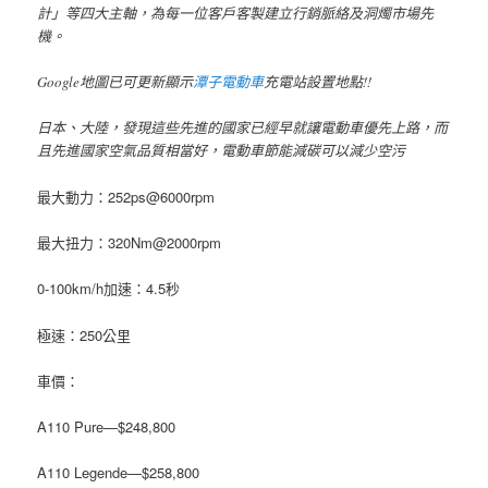
計」等四大主軸，為每一位客戶客製建立行銷脈絡及洞燭市場先
機。
Google地圖已可更新顯示
潭子電動車
充電站設置地點!!
日本、大陸，發現這些先進的國家已經早就讓電動車優先上路，而
且先進國家空氣品質相當好，電動車節能減碳可以減少空污
最大動力：252ps@6000rpm
最大扭力：320Nm@2000rpm
0-100km/h加速：4.5秒
極速：250公里
車價：
A110 Pure—$248,800
A110 Legende—$258,800