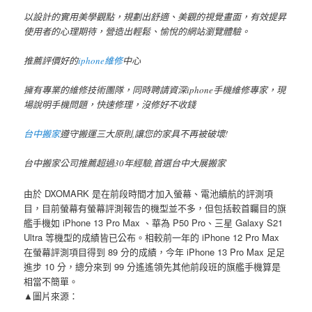
以設計的實用美學觀點，規劃出舒適、美觀的視覺畫面，有效提昇
使用者的心理期待，營造出輕鬆、愉悅的網站瀏覽體驗。
推薦評價好的
iphone維修
中心
擁有專業的維修技術團隊，同時聘請資深iphone手機維修專家，現
場說明手機問題，快速修理，沒修好不收錢
台中搬家
遵守搬運三大原則,讓您的家具不再被破壞!
台中搬家公司推薦超過30年經驗,首選台中大展搬家
由於 DXOMARK 是在前段時間才加入螢幕、電池續航的評測項
目，目前螢幕有螢幕評測報告的機型並不多，但包括較首矚目的旗
艦手機如 iPhone 13 Pro Max 、華為 P50 Pro、三星 Galaxy S21
Ultra 等機型的成績皆已公布。相較前一年的 iPhone 12 Pro Max
在螢幕評測項目得到 89 分的成績，今年 iPhone 13 Pro Max 足足
進步 10 分，總分來到 99 分遙遙領先其他前段班的旗艦手機算是
相當不簡單。
▲圖片來源：