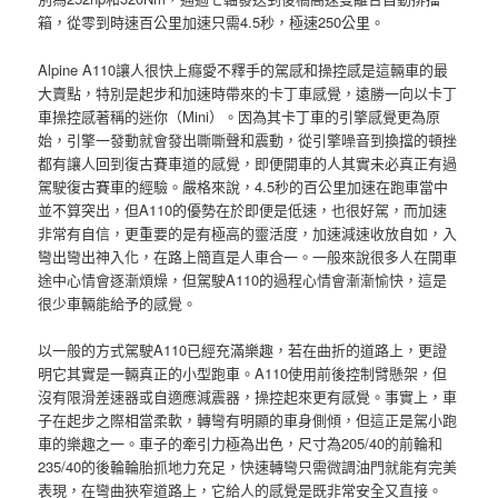
箱，從零到時速百公里加速只需4.5秒，極速250公里。
Alpine A110讓人很快上癮愛不釋手的駕感和操控感是這輛車的最
大賣點，特別是起步和加速時帶來的卡丁車感覺，遠勝一向以卡丁
車操控感著稱的迷你（Mini）。因為其卡丁車的引擎感覺更為原
始，引擎一發動就會發出嘶嘶聲和震動，從引擎噪音到換擋的頓挫
都有讓人回到復古賽車道的感覺，即便開車的人其實未必真正有過
駕駛復古賽車的經驗。嚴格來說，4.5秒的百公里加速在跑車當中
並不算突出，但A110的優勢在於即便是低速，也很好駕，而加速
非常有自信，更重要的是有極高的靈活度，加速減速收放自如，入
彎出彎出神入化，在路上簡直是人車合一。一般來說很多人在開車
途中心情會逐漸煩燥，但駕駛A110的過程心情會漸漸愉快，這是
很少車輛能給予的感覺。
以一般的方式駕駛A110已經充滿樂趣，若在曲折的道路上，更證
明它其實是一輛真正的小型跑車。A110使用前後控制臂懸架，但
沒有限滑差速器或自適應減震器，操控起來更有感覺。事實上，車
子在起步之際相當柔軟，轉彎有明顯的車身側傾，但這正是駕小跑
車的樂趣之一。車子的牽引力極為出色，尺寸為205/40的前輪和
235/40的後輪輪胎抓地力充足，快速轉彎只需微調油門就能有完美
表現，在彎曲狹窄道路上，它給人的感覺是既非常安全又直接。