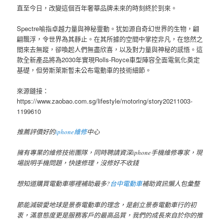
直至今日，改變這個百年奢華品牌未來的時刻終於到來。
Spectre喻指卓越力量與神秘靈動。犹如源自奇幻世界的生物，翩
翩飄浮，令世界為其靜止。在其所據的空間中掌控非凡，在悠然之
間來去無蹤，卻喚起人們無盡欣喜，以及對力量與神秘的感悟。這
款全新產品將為2030年實現Rolls-Royce車型陣容全面電氣化奠定
基礎，但勞斯萊斯暫未公布電動車的技術細節。
來源鏈接：
https://www.zaobao.com.sg/lifestyle/motoring/story20211003-
1199610
推薦評價好的
iphone維修
中心
擁有專業的維修技術團隊，同時聘請資深iphone手機維修專家，現
場說明手機問題，快速修理，沒修好不收錢
想知道購買電動車哪裡補助最多?
台中電動車
補助資訊懶人包彙整
節能減碳愛地球是景泰電動車的理念，是創立景泰電動車行的初
衷，滿意態度更是服務客戶的最高品質，我們的成長來自於你的推