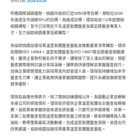
發佈日期:
2024-03-29
呼應國際減碳趨勢，桃園市政府訂定2050淨零目標，期盼在2030
年達成全市減碳50%的目標。為達成目標，環保局自112年起開辦
相關課程，至今已培育近千名溫室氣體盤查及碳足跡盤查專業人
才，全力協助桃園產業低碳轉型！
為協助桃園加速培育溫室氣體盤查量能並推動產業淨零轉型，環保
局開辦ISO 14064-1 溫室氣體盤查及ISO 14607碳足跡盤查相關課
程，獲得企業熱烈報名供不應求，課程除了深入淺出的解說，搭配
盤查實際案例討論分享與演練，讓學員快速理解並掌握盤查技巧，
加強企業碳管理能力與培育其內部查證人員。環保局持續增加本市
盤查生力軍，讓企業能夠快速掌握國際趨勢，提升永續發展碳管理
競爭優勢。
環保局長陳世偉表示，除了開辦訓練課程以外，為鼓勵企業並瞭解
本身公司的排放情形，環保局亦提供企業溫室氣體自主盤查指導服
務，協助業者掌握排放來源及排放量。只要符合申請資格，非第一
及第二批應盤查登錄溫室氣體排放量之排放源，將安排輔導員入場
協助，教學蒐集廠區活動數據，完成溫室氣體盤查清冊，並提出可
改善建議，協助桃園加速培育產業溫室氣體盤查量能。