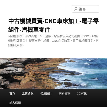
跳
跳
至
至
搜
主
輔
尋
要
助
中古機械買賣-CNC車床加工-電子零
內
內
組件-汽機車零件
容
容
自動化科技，業界首屈一指，整廠、倉儲物流自動化設備，CNC、焊接
機械引領專業！ 整廠自動化設備。CNC焊接加工。專用機設備開發。倉
儲物流系統。
主
首頁
工業資訊
裝潢設計
網路資訊
3C資訊
要
選
成人話題
單