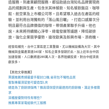
造服務，到產業顧問服務，都協助過台灣知名品牌實現商
品的規劃與生產，包含米其林餐飲、知名餐飲飯店、咖啡
館、航空業及上市櫃公司等。且希望導入過去在產區的經
驗，並利用台灣獨有的「落山風日曬」，打造口感層次分
明且最符合品牌價值的咖啡，帶領產業聯手升級。他也
說，未來將持續關心淨零、綠電發展等議題，降低碳排
放，強化企業競爭優勢，搶攻歐美及新興市場、添商機。
經發局補充，台中工業區是工業重鎮，尤以機械設備為大宗，其中
機械與金屬產業達340家，知名企業多發跡於此，加上近年台中因
加速發展、人口數將達285萬人次，各界陸續投資，對台中經濟貢
獻良多。
【其他文章推薦】
票選推薦煮婦最愛手壓
封口機
,省荷包不犧牲品質
客製專屬
滑鼠墊
可愛造型
L夾
總是為了廚餘煩惱嗎？雅高環保提供最適用的
廚餘機
，滿足多樣需
求
貨櫃屋
優勢特性有哪些?
推薦專業
家電組裝代工
服務