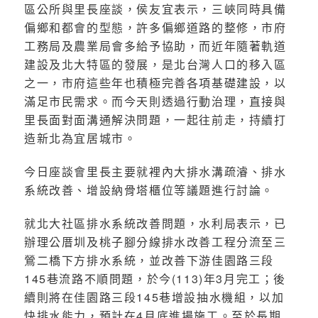
區公所與里長座談，侯友宜表示，三峽同時具備
偏鄉和都會的型態，許多偏鄉道路的整修，市府
工務局及農業局會多給予協助，而近年隨著軌道
建設及北大特區的發展，是北台灣人口的移入區
之一，市府這些年也積極完善各項基礎建設，以
滿足市民需求。而今天則透過行動治理，直接與
里長面對面溝通解決問題，一起往前走，持續打
造新北為宜居城市。
今日座談會里長主要就裡內大排水溝疏濬、排水
系統改善、增設納骨塔櫃位等議題進行討論。
就北大社區排水系統改善問題，水利局表示，已
辦理公厝圳及桃子腳分線排水改善工程分流至三
鶯二橋下方排水系統，並改善下游佳園路三段
145巷流路不順問題，於今(113)年3月完工；後
續則將在佳園路三段145巷增設抽水機組，以加
快排水能力，預計在4月底進場施工。至於長期