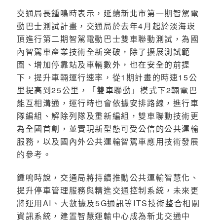
交通局長鍾鳴時表示，延續新北市第一期智駕電
動巴士測試計畫，交通局於去年4月起於淡海崁
頂進行第二期智駕電動巴士雙車聯動測試，為國
內智駕車產業技術全新突破，除了擴展測試範
圍、增加停靠站及車輛數外，也在安全的前提
下，提升車輛運行速率，從1期計畫的時速15公
里提高到25公里，「雙車聯動」模式下2輛電巴
能互相溝通，運行時也會依據安排路線，進行車
隊編組、解除列隊及重新編組，雙車聯動技術更
為全國首創，並實現新型態可受公信的公共運輸
服務，以及國內外公共運輸智駕車應用技術發展
的參考。
鍾鳴時說，交通局將持續推動公共運輸智慧化、
提升停車管理服務與精進交通控制系統，未來更
將運用AI、大數據及5G通訊等ITS技術整合相關
資訊系統，建置智慧運輸中心成為新北交通中