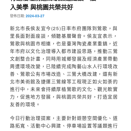
入美學 與桃園共榮共好
發佈日期:
2024-03-27
新北市長侯友宜今(25)日率市府團隊到鶯歌，與
里長面對面座談，傾聽基層聲音。侯友宜表示，
鶯歌與桃園市相連，也是臺灣陶瓷產業重鎮，近
年市府以文化治理導入都市建設思路，推動三鶯
文創整合計畫，同時用城鄉發展及經濟產業帶動
周遭環境改變，已陸續完成陶藝山水人行環境改
善、鶯歌公有市場改造、三鶯大橋改建，還有新
北市美術館及捷運三鶯線等工程現正如火如荼的
進行中，未來會持續厚植鶯歌的文化、觀光軟實
力，促進地方發展，與桃園共榮共好，打造宜居
友善的環境。
今日行動治理提案，主要針對遊憩空間優化、道
路拓寬、活動中心興建、停車場設置等議題進行