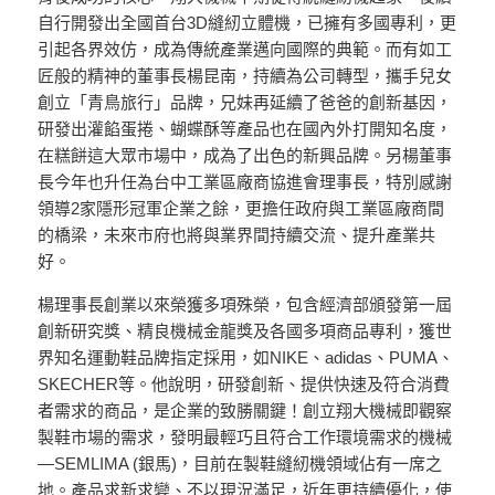
自行開發出全國首台3D縫紉立體機，已擁有多國專利，更
引起各界效仿，成為傳統產業邁向國際的典範。而有如工
匠般的精神的董事長楊昆南，持續為公司轉型，攜手兒女
創立「青鳥旅行」品牌，兄妹再延續了爸爸的創新基因，
研發出灌餡蛋捲、蝴蝶酥等產品也在國內外打開知名度，
在糕餅這大眾市場中，成為了出色的新興品牌。另楊董事
長今年也升任為台中工業區廠商協進會理事長，特別感謝
領導2家隱形冠軍企業之餘，更擔任政府與工業區廠商間
的橋梁，未來市府也將與業界間持續交流、提升產業共
好。
楊理事長創業以來榮獲多項殊榮，包含經濟部頒發第一屆
創新研究獎、精良機械金龍獎及各國多項商品專利，獲世
界知名運動鞋品牌指定採用，如NIKE、adidas、PUMA、
SKECHER等。他說明，研發創新、提供快速及符合消費
者需求的商品，是企業的致勝關鍵！創立翔大機械即觀察
製鞋市場的需求，發明最輕巧且符合工作環境需求的機械
—SEMLIMA (銀馬)，目前在製鞋縫紉機領域佔有一席之
地。產品求新求變、不以現況滿足，近年更持續優化，使