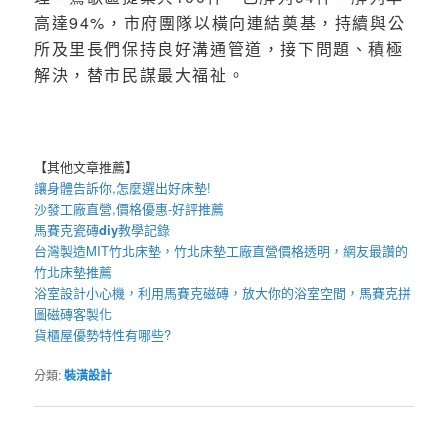
高達94%，市府團隊以橫向連結奠基，持續與公
所及里長們保持良好溝通管道，接下問題、積極
解決，替市民謀最大福祉。
【其他文章推薦】
讓身體告訴你,怎麼選出好
床墊
!
沙發
工廠直營,價格優惠-好評推薦
馬賽克瓷磚
diy
教學記錄
台灣製造MIT
竹北床墊
，
竹北床墊工廠
直營價格透明，網友最讚的
竹北床墊推薦
浴室設計小心機，利用
馬賽克磁磚
，放大你的浴室空間，
馬賽克拼
圖
磁磚客製化
貨櫃屋
優勢特性有哪些?
分類:
裝潢設計