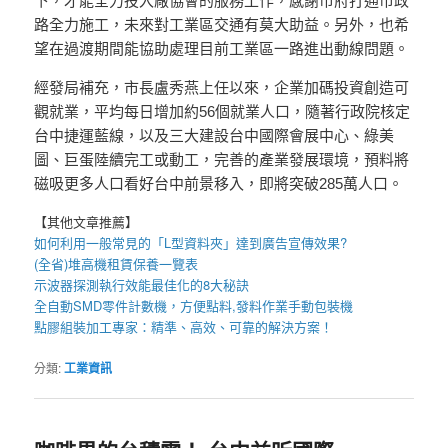
下，才能全力投入廠協會的服務工作，感謝市府打通市政
路全力施工，未來對工業區交通有莫大助益。另外，也希
望在過渡期間能協助處理目前工業區一路進出動線問題。
經發局補充，市長盧秀燕上任以來，企業加碼投資創造可
觀就業，平均每日增加約56個就業人口，隨著行政院核定
台中捷運藍線，以及三大建設台中國際會展中心、綠美
圖、巨蛋陸續完工或動工，完善的產業發展環境，預料將
磁吸更多人口看好台中前景移入，即將突破285萬人口。
【其他文章推薦】
如何利用一般常見的「
L型資料夾
」達到廣告宣傳效果?
(全省)
堆高機
租賃保養一覽表
示波器
探測執行效能最佳化的8大秘訣
全自動
SMD零件計數機
，方便點料,發料作業手動包裝機
點膠組裝加工
專家：精準、高效、可靠的解決方案！
分類:
工業資訊