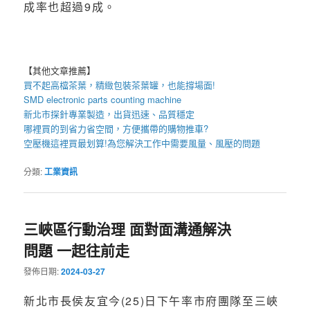
成率也超過9成。
【其他文章推薦】
買不起高檔茶葉，精緻包裝
茶葉罐
，也能撐場面!
SMD electronic parts counting machine
新北市探針
專業製造，出貨迅速、品質穩定
哪裡買的到省力省空間，方便攜帶的
購物推車
?
空壓機
這裡買最划算!為您解決工作中需要風量、風壓的問題
分類:
工業資訊
三峽區行動治理 面對面溝通解決
問題 一起往前走
發佈日期:
2024-03-27
新北市長侯友宜今(25)日下午率市府團隊至三峽