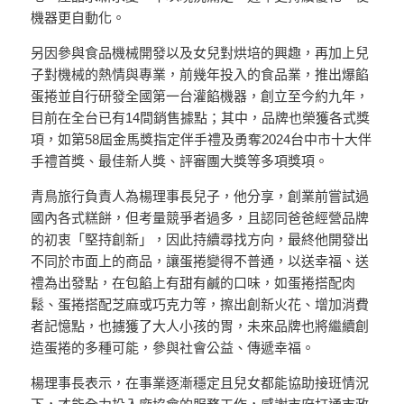
機器更自動化。
另因參與食品機械開發以及女兒對烘培的興趣，再加上兒
子對機械的熱情與專業，前幾年投入的食品業，推出爆餡
蛋捲並自行研發全國第一台灌餡機器，創立至今約九年，
目前在全台已有14間銷售據點；其中，品牌也榮獲各式獎
項，如第58屆金馬獎指定伴手禮及勇奪2024台中市十大伴
手禮首獎、最佳新人獎、評審團大獎等多項獎項。
青鳥旅行負責人為楊理事長兒子，他分享，創業前嘗試過
國內各式糕餅，但考量競爭者過多，且認同爸爸經營品牌
的初衷「堅持創新」，因此持續尋找方向，最終他開發出
不同於市面上的商品，讓蛋捲變得不普通，以送幸福、送
禮為出發點，在包餡上有甜有鹹的口味，如蛋捲搭配肉
鬆、蛋捲搭配芝麻或巧克力等，擦出創新火花、增加消費
者記憶點，也擄獲了大人小孩的胃，未來品牌也將繼續創
造蛋捲的多種可能，參與社會公益、傳遞幸福。
楊理事長表示，在事業逐漸穩定且兒女都能協助接班情況