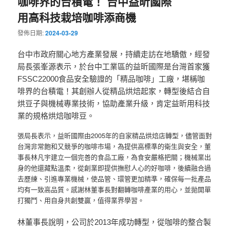
咖啡界的台積電！ 台中益昕國際
用高科技栽培咖啡添商機
發佈日期:
2024-03-29
台中市政府關心地方產業發展，持續走訪在地驕傲，經發
局長張峯源表示，於台中工業區的益昕國際是台灣首家獲
FSSC22000食品安全驗證的「精品咖啡」工廠，堪稱咖
啡界的台積電！其創辦人從精品烘焙起家，轉型後結合自
烘豆子與機械專業技術，協助產業升級，肯定益昕用科技
業的規格烘焙咖啡豆。
張局長表示，益昕國際由2005年的自家精品烘焙店轉型，儘管面對
台灣非常飽和又競爭的咖啡市場，為提供高標準的衛生與安全，董
事長林凡宇建立一個完善的食品工廠，為食安嚴格把關；機械業出
身的他還藏點溫柔，從創業即提供撫慰人心的好咖啡，後續融合過
去歷練、引進專業機械，使品管、環管更加精準，確保每一批產品
均有一致高品質。感謝林董事長對翻轉咖啡產業的用心，並拋開單
打獨鬥、用自身共創雙贏，值得業界學習。
林董事長說明，公司於2013年成功轉型，從咖啡的整合製