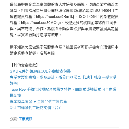
環保局辦理企業溫室氣體盤查人才培訓及輔導，協助產業推動淨零
轉型，相關課程資訊將公佈於環保局網頁(報名連結ISO 14064-1主
導查證員課程：https://reurl.cc/9Rm1kj 、ISO 14064-1內部查證員
課程：https://reurl.cc/80MOrg)，歡迎更多的桃園企業夥伴共同參
與，與市府攜手合作，為桃園推動淨零碳排與永續城市發展奠定基
礎，以實際行動打造淨零城市。
還不知道怎麼做溫室氣體盤查嗎？桃園業者可把握機會向環保局申
請企業盤查輔導，名額有限
【其他文章推薦】
SMD元件外觀瑕疵
CCD外觀檢查包裝
專業客製化禮物、贈品設計，辦公用品常見【
L夾
】搖身一變大受
好評!!
Tape Reel手動包裝機
配合載帶之特性，間斷式或連續式可自由選
擇切換
專業模具開發-
五金製品代工
製作廠
新北市轉軸
代工廠商詢價平台?
分類:
工業資訊