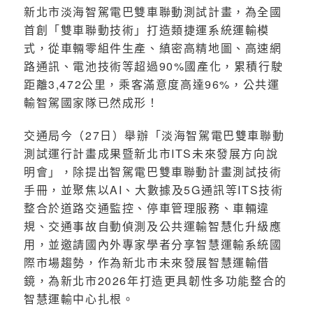
新北市淡海智駕電巴雙車聯動測試計畫，為全國
首創「雙車聯動技術」打造類捷運系統運輸模
式，從車輛零組件生產、縝密高精地圖、高速網
路通訊、電池技術等超過90%國產化，累積行駛
距離3,472公里，乘客滿意度高達96%，公共運
輸智駕國家隊已然成形！
交通局今（27日）舉辦「淡海智駕電巴雙車聯動
測試運行計畫成果暨新北市ITS未來發展方向說
明會」，除提出智駕電巴雙車聯動計畫測試技術
手冊，並聚焦以AI、大數據及5G通訊等ITS技術
整合於道路交通監控、停車管理服務、車輛違
規、交通事故自動偵測及公共運輸智慧化升級應
用，並邀請國內外專家學者分享智慧運輸系統國
際市場趨勢，作為新北市未來發展智慧運輸借
鏡，為新北市2026年打造更具韌性多功能整合的
智慧運輸中心扎根。