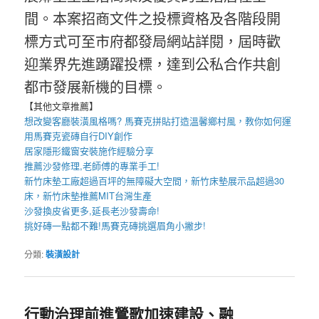
間。本案招商文件之投標資格及各階段開
標方式可至市府都發局網站詳閱，屆時歡
迎業界先進踴躍投標，達到公私合作共創
都市發展新機的目標。
【其他文章推薦】
想改變客廳裝潢風格嗎?
馬賽克拼貼
打造溫馨鄉村風，教你如何運
用
馬賽克瓷磚
自行DIY創作
居家
隱形鐵窗
安裝施作經驗分享
推薦
沙發修理
,老師傅的專業手工!
新竹床墊工廠
超過百坪的無障礙大空間，
新竹床墊
展示品超過30
床，
新竹床墊推薦
MIT台灣生產
沙發換皮
省更多,延長老沙發壽命!
挑好磚一點都不難!
馬賽克磚
挑選眉角小撇步!
分類:
裝潢設計
行動治理前進鶯歌加速建設、融