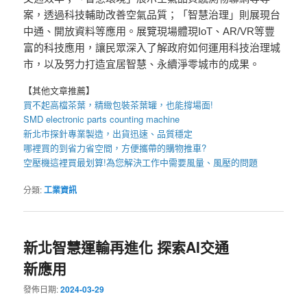
案，透過科技輔助改善空氣品質；「智慧治理」則展現台
中通、開放資料等應用。展覽現場體現IoT、AR/VR等豐
富的科技應用，讓民眾深入了解政府如何運用科技治理城
市，以及努力打造宜居智慧、永續淨零城市的成果。
【其他文章推薦】
買不起高檔茶葉，精緻包裝
茶葉罐
，也能撐場面!
SMD electronic parts counting machine
新北市探針
專業製造，出貨迅速、品質穩定
哪裡買的到省力省空間，方便攜帶的
購物推車
?
空壓機
這裡買最划算!為您解決工作中需要風量、風壓的問題
分類:
工業資訊
新北智慧運輸再進化 探索AI交通
新應用
發佈日期:
2024-03-29