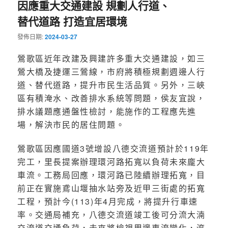
因應重大交通建設 規劃人行道、
替代道路 打造宜居環境
發佈日期:
2024-03-27
鶯歌區近年改建及興建許多重大交通建設，如三
鶯大橋及捷運三鶯線，市府將積極規劃週邊人行
道、替代道路，提升市民生活品質。另外，三峽
區有積淹水、改善排水系統等問題，侯友宜說，
排水議題應通盤性檢討，能施作的工程應先進
場，解決市民的居住問題。
鶯歌區因應國道3號增設八德交流道預計於119年
完工，里長提案辦理環河路拓寬以負荷未來龐大
車流。工務局回應，環河路已陸續辦理拓寬，目
前正在實施鳶山堰抽水站旁及近甲三街處的拓寬
工程，預計今(113)年4月完成，將提升行車速
率。交通局補充，八德交流道竣工後可分流大湳
交流道交通負荷，未來將檢視周邊車流變化，滾