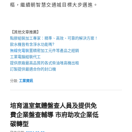
樞，繼續朝智慧交通城目標大步邁進。
【其他文章推薦】
點膠組裝加工
專家：精準、高效、可靠的解決方案！
飲水機
皆有含淨水功能嗎?
無線充電裝
置
精密加工元件等產品之經銷
工業電腦組裝
代工
提供原廠最高品質的各式柴油
堆高機
出租
訂製提供最適合你的
封口機
分類:
工業資訊
培育溫室氣體盤查人員及提供免
費企業盤查輔導 市府助攻企業低
碳轉型