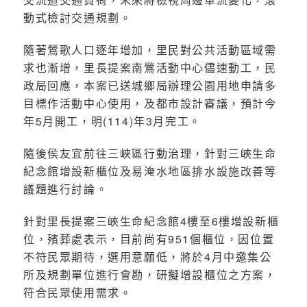
動式檢討交通規劃。
隨著鶯歌人口逐年增加，里民對公共活動區域需
求也漸增，里長提案南鶯活動中心儘速動工，民
政局回應，本案已送城鄉局辦理公園用地申請多
目標作活動中心使用，及都市設計審議，預計今
年5月開工，明(114)年3月完工。
隨後侯友宜前往三峽區行動治理，針對三峽生命
紀念館增設新櫃位及易淹水地區排水設施改善等
議題進行討論。
針對里長提案三峽生命紀念館4樓至6樓增設新櫃
位，殯葬處表示，目前尚有951個櫃位，因位置
不符民眾期待，選用意願低，將於4月中邀集公
所及規劃單位進行會勘，研擬增設櫃位之方案，
符合民眾使用需求。