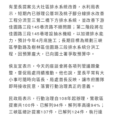
有里長提案北大社區排水系統改善，水利局表
示，短期內已辦理公厝圳及桃子腳分線排水改善
工程分流至三鶯二橋下方排水系統，並改善下游
佳園路三段145巷流路不順問題；第二階段將在
佳園路三段145巷增設抽水機組，以加速排水能
力，預計今年4月底施工；長期目標為規劃三峽
區學勤路及樹林區佳園路三段排水系統分洪工
程，因預算龐大，已向國土署爭取預算中。
侯友宜表示，今天的座談會將各項列管議題彙
整，督促局處持續推動。他也說，里長平常有大
小事可隨時向區長、局處首長反映，讓市府團隊
即時接收民意，落實行動治理真正的意義。
民政局表示，行動治理自108年起辦理，鶯歌區
提案共100件、已解列94件，解列率高達94%；
三峽區總計提案137件，已解列124件，執行達