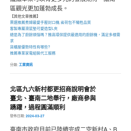
區觀光更加蓬勃成長。
【其他文章推薦】
票選推薦煮婦最愛手壓
封口機
,省荷包不犧牲品質
客製專屬
滑鼠墊
可愛造型
L夾
總是為了廚餘煩惱嗎？雅高環保提供最適用的
廚餘機
，滿足多樣需
求
貨櫃屋
優勢特性有哪些?
推薦專業
家電組裝代工
服務
分類:
工業資訊
北區九六新村都更招商說明會於
臺北、臺南二地舉行，廠商參與
踴躍，過程圓滿順利
發佈日期:
2024-03-27
臺南市政府目前已陸續完成二空新村A、B