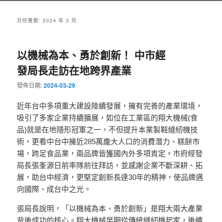
月份彙整:
2024 年 3 月
以機械為本、勇於創新！ 中市經
發局長走訪在地跨界產業
發佈日期:
2024-03-29
近年台中多項重大建設陸續發展，擁有完善的產業環境，
吸引了多家企業持續擴展，如位在工業區的翔大機械(食
品)就是在地隱形冠軍之一，不但提升本業製鞋縫紉機技
術，更看中台中擁近285萬龐大人口的消費潛力、糕餅市
場，跨足食品業，兩品牌皆獲國內外多項肯定。市府經發
局長張峯源日前率隊前往拜訪，並感謝企業不斷深耕、拓
展，助台中經濟，更堅定創新長達30年的精神，使品牌邁
向國際、成台中之光。
張局長說明，「以機械為本、勇於創新」是翔大兩大產業
背後成功的核心。翔大機械早期從傳統縫紉機起家，後續