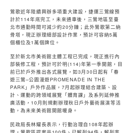
鶯歌近年陸續興辦多項重大建設，捷運三鶯線預
計於114年底完工，未來通車後，三鶯地區至臺
北市通勤時間可減少約20分鐘；此外鶯歌第二納
骨塔，現正辦理細部設計作業，預計可容納5萬
個櫃位及1萬個牌位。
至於新北市美術館主體工程已完成，現正進行內
部裝修工程，預計可於明(114)年第一季開館，目
前已於戶外推出各式展覽，如3月30日起有「春
遊三鶯–公園漫遊PROMENADE IN THE
PARK」戶外作品展，7月起辦理結合建築、設
計、運動的跨領域展覽「體育課」及系列延伸推
廣活動，10月則規劃辦理秋日戶外藝術展演等活
動，為未來美術館開館暖身。
民政局長林耀長表示，行動治理自108年起辦
理，鶯歌區提案共100件、已解列94件，解列率