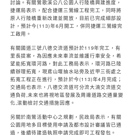
討論。有關鶯歌溪公八公園人行陸橋興建進度，
捷運局表示，配合捷運三鶯線工程完工，同時將
原人行陸橋重新改建並開放，目前已完成細部設
計，預計今(113)年6月開工，併同捷運三鶯線完
工啟用。
有關國道三號八德交流道預計於119年完工，有
里長提案，為因應未來車流並維護行車安全，希
望能拓寬環河路，對此工務局表示，環河路已陸
續辦理拓寬，現鳶山堰抽水站旁及近甲三街處之
拓寬工程正在進行，預計於今(113)年4月完成；
交通局也表示，八德交流道可分流大湳交流道交
通負荷,未來也將視地區發展及周邊道路交通量變
化,滾動檢討交通措施因應。
另關於南鶯活動中心之規劃，民政局表示，有關
公園用地多目標使用申請及都市設計審議皆已通
過，後續待建造執照申請完成即可工程發包。