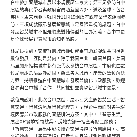
台中參加智慧城市展以來規模歷年最大；第三是參訪台中
展區的專家學者與政府官員涵蓋國內外、遍及全球，包含
美國、馬來西亞、韓國等11國15組政府或產業代表組團參
訪，三項成就顯示發展智慧城市是國際重視的議題，台中
發展智慧城市不但是順應雙軸轉型的世界潮流，台中市更
是全球發展智慧城市的知名品牌之一。
林局長提到，交流智慧城市推動成果有助於凝聚共同推進
數位發展，互動是雙向，除了我國台北、韓國首爾、美國
馬里蘭州指標城市都有派代表參訪台中展區，市府也由數
位局籌組跨局處參訪團，觀摩各大城市、產業的數位解決
方案，持續推進台中智慧城市發展與優化市政服務，歡迎
各界與台中攜手合作，共同推動並實現智慧城市願景。
數位局說明，此次台中展區，展示四大主題智慧生活、智
慧交通、智慧環境及智慧治理等，呈現台中市面對各種環
境因應與市政服務的智慧解決方案。其中，「智慧生活」
展出XR實境接軌就業、房地資訊一指查等便民服務；
「智慧交通」展出中彰投聯合交通協控等智慧應用，提高
交通效率；「智慧環境」展示空氣品質感測物聯網等專